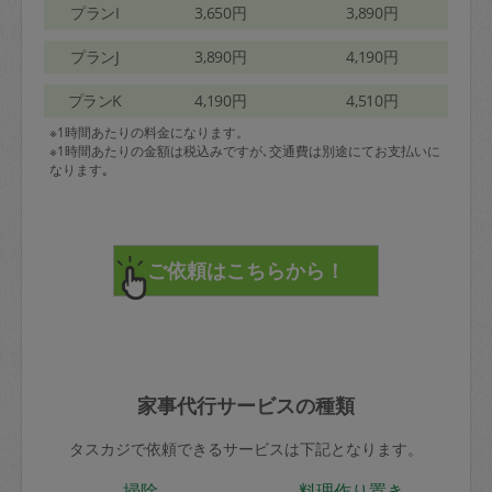
プランI
3,650円
3,890円
プランJ
3,890円
4,190円
プランK
4,190円
4,510円
※1時間あたりの料金になります。
※1時間あたりの金額は税込みですが､交通費は別途にてお支払いに
なります｡
家事代行サービスの種類
タスカジで依頼できるサービスは下記となります。
掃除
料理作り置き