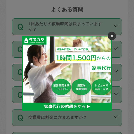
よくある質問
1回あたりの依頼時間は決まっています
か？
×
依頼1回につき3時間固定です。3時間を
価格はどうやって決まっていますか？
超えて依頼したい場合は、延長機能をご
利用ください。機能をご利用いただくに
11種類の価格帯の中からタスカジさん自
は、タスカジさんに事前に相談し、合意
支払い方法を教えてください
身が価格を選んで設定しています。
の上事前申請することが必要です。な
タスカジさんの価格設定には最初は制限
お、3時間を下回っても、値引き等はござ
お支払方法はクレジットカード（Visa／
があり、レビュー件数、レビューの平均
いません。
同じタスカジさんに定期的にお願いする場
Master／JCB／AMERICAN EXPRESS／
値、などで除々に設定可能な最高額が上
合はお得になる？
Diners Club）のみとなります。
がっていく仕組みになっています。
依頼には「スポット」と「定期（毎週｜
カード情報のご登録は、依頼リクエスト
交通費は料金に含まれますか？
隔週）」があり、「定期」の依頼は「ス
を行う際にご入力ください。プロフィー
ポット」よりお得な料金でご利用できま
ル登録時にはご入力いただかなくても大
交通費は依頼料金とは別途発生し、依頼