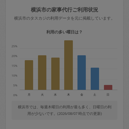
玉、など
きた場合は損害保険の対象外となるので
依頼者不在による当日キャンセル＝依頼
横浜市の家事代行ご利用状況
ご注意ください。
金額の100%＋交通費全額
横浜市のタスカジの利用データを元に掲載しています。
あわせてこちらも参照ください
：
初めて
利用します。注意しなくてはいけない点
※例：依頼日時／土曜日午前9時開始の場
利用の多い曜日は？
はありますか？
合、水曜日午前9時以降はキャンセル料が
発生
25%
水曜日9時〜金曜日9時まで＝依頼料金の
20%
50%
15%
金曜日9時～土曜日8時まで＝依頼金額の
100%
10%
土曜日8時〜実施時間＝依頼金額の100%
5%
＋交通費全額
月
火
水
木
金
土
日
0%
依頼者不在による当日キャンセル＝依頼
金額の100%＋交通費全額
横浜市では、毎週木曜日の利用が最も多く、日曜日の利
用が少ないです。(2026/08/07 時点での更新)
2. 定期契約キャンセル（定期契約のみ）