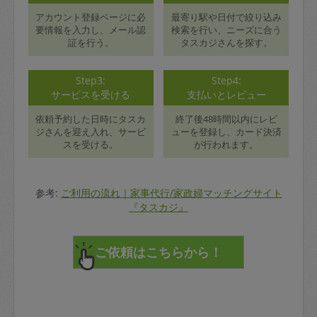
アカウント登録ページに必
最寄り駅や日付で絞り込み
要情報を入力し、メール認
検索を行い、ニーズに合う
証を行う。
タスカジさんを探す。
Step3:
Step4:
サービスを受ける
支払いとレビュー
依頼予約した日時にタスカ
終了後48時間以内にレビ
ジさんを迎え入れ、サービ
ューを登録し、カード決済
スを受ける。
が行われます。
参考:
ご利用の流れ｜家事代行/家政婦マッチングサイト
『タスカジ』