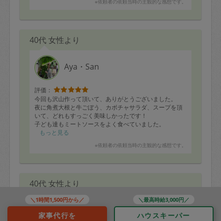
※依頼者の依頼当時の主観的な感想です。
40代 女性より
Aya・San
評価：
今回も沢山作って頂いて、ありがとうございました。
夜に角煮大根と牛ごぼう、カボチャサラダ、スープを頂
いて、どれもすっごく美味しかったです！
子ども達もミートソースをよく食べていました。
また、宜しくお願いします。
もっと見る
※依頼者の依頼当時の主観的な感想です。
40代 女性より
＼1時間1,500円から／
＼最高時給3,000円／
あかねまる
家事代行を
ハウスキーパー