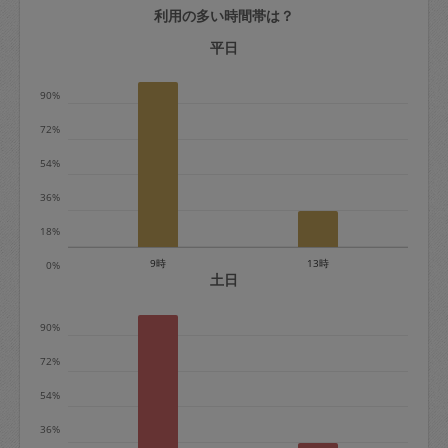
利用の多い時間帯は？
定期契約をキャンセルする場合、毎週定
期は月2回まで隔週定期は月1回までキャ
平日
ンセル料は発生しません。それ以上はキ
90%
ャンセル料が発生します。
72%
定期契約キャンセル料：
54%
・1回につき1,200円※
36%
・詳細ルールは、
こちら
を参照くださ
い。
18%
9時
13時
0%
※キャンセル料金の設定について：
土日
定期依頼1回（3時間）の金額とスポット
90%
1回（3時間）依頼した場合の金額の差額
相当で料金設定されています。
72%
54%
36%