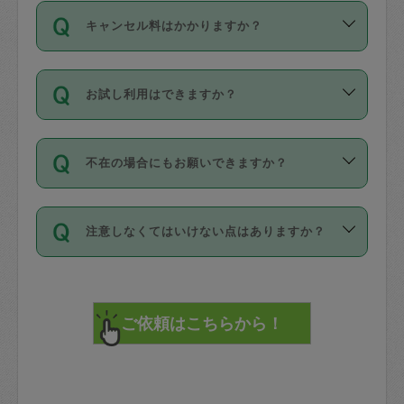
ご依頼は、現在を起点に3日後（72時間
濯、料理、作り置き、整理収納、買い物
のち、タスカジモニター宅にて３時間の
また外国人の方は英語しか話せない方、
キャンセル料はかかりますか？
以降）の日時から受付可能となっていま
です。作業中に物を壊したり、人にけが
現場トライアルを受け、合格したタスカ
日本語も話せる方など様々です。
す。
をさせたりした場合が対象で、補償金額
ジさんが活動されています。
キャンセル料には、以下の2種類がありま
ただし、72時間を切った直前の日程では
は対物1000万円、対人1億円が上限で
バックグラウンドや得意分野はプロフィ
お試し利用はできますか？
す。
タスカジさんへ「募集」をかけることが
す。
※テストセンターの講評は１件目のレビュ
ールに記載していますので、各自の得意
可能です。
ーとして記載されていますので依頼の際
分野を見極めて、目的に合わせてお仕事
「お試し利用」というメニューはありま
万が一損害が発生した場合は、その場の
に参考にしてください。
を依頼してください。
不在の場合にもお願いできますか？
せんが、「一回のみ」依頼を活用するこ
1. 直前キャンセル（定期、スポット契約
写真を撮り、
参考
：
【詳細】タスカジさんの登録に際
とによって、気に入ったタスカジさんを
共通）
タスカジサポートセンターまでご連絡く
して面接や教育は実施していますか？
不在の場合の作業はタスカジさんの同意
見つけることができます。
・タスカジさんのお仕事開始予定時間前
ださい。
注意しなくてはいけない点はありますか？
が必要です。数回の依頼ののち、タスカ
72時間を超える※と、以下のキャンセル
詳細FAQ：
損害賠償保険について教えて
ジさんと依頼者の間で十分な信頼関係が
まず、条件の合う気になるタスカジさ
料が発生します。
ください。
貴重品は紛失の際トラブルの元となるの
できたのち、タスカジさんに依頼してみ
ん、２・３人に「スポット」依頼をして
で、必ず鍵のかかるロッカーや金庫に入
てください。
みてください。
直前キャンセル料：
れて依頼者の責任の元管理するよう心掛
不在時に部屋に入るためにタスカジさん
その後、一番気に入ったタスカジさんに
72時間前〜24時間前＝依頼料金の50%
けてください。
に鍵を預ける必要がありますが、タスカ
「定期（毎週・隔週）」依頼をしてくだ
24時間前～1時間前＝依頼金額の100%
※パスポート、クレジットカード、銀行カ
ジさんが紛失した鍵によって二次的な損
さい。
1時間前〜実施時間＝依頼金額の100%＋
ード、5千円以上のアクセサリー、500円
害（たとえば、第三者の侵入など）が起
交通費全額