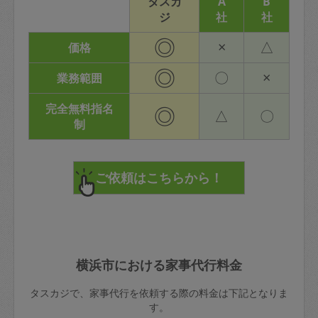
タスカ
A
B
ジ
社
社
◎
×
△
価格
◎
〇
×
業務範囲
完全無料指名
◎
△
〇
制
横浜市における家事代行料金
タスカジで、家事代行を依頼する際の料金は下記となりま
す。