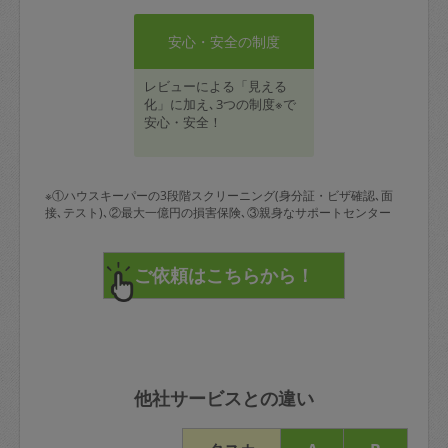
安心・安全の制度
レビューによる「見える
化」に加え､3つの制度※で
安心・安全！
※①ハウスキーパーの3段階スクリーニング(身分証・ビザ確認､面
接､テスト)､②最大一億円の損害保険､③親身なサポートセンター
他社サービスとの違い