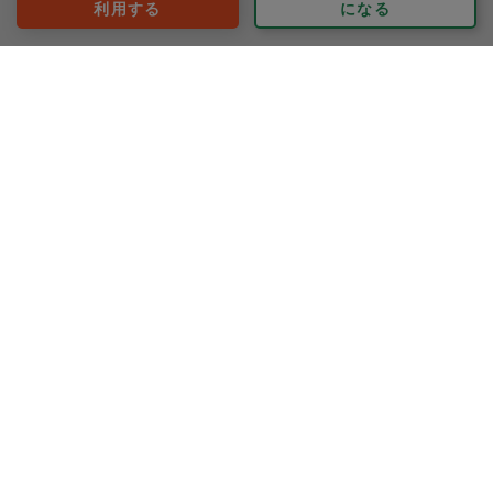
利用する
になる
評価：
今日はリビングに始まり玄関、子供部屋、寝室、階段、
洗濯機周りとあちこち綺麗スッキリお掃除・片付けして
頂きました！段ボール片付けや洗濯物たたみまでして頂
きありがとうございました！家の中だけでなく玄関の外
までスッキリ綺麗になって嬉しかったです。夫も感動し
もっと見る
ていました。またどうぞよろしくお願いします。
※依頼者の依頼当時の主観的な感想です。
60代 女性より
nature
評価：
【追記（1/15）】
何ヶ月か片付けをお願いしているのですが、プロとして
の仕事の仕方とか、捨てる捨てないの時の迷いの時のふ
と言って下さる言葉にこちらがハッとさせられ、良い刺
激を受け感謝しています。
もっと見る
今回も、別々の場所で違う事を集中してやり切った感が
※依頼者の依頼当時の主観的な感想です。
あって、進化を実感しています。ありがとうございま