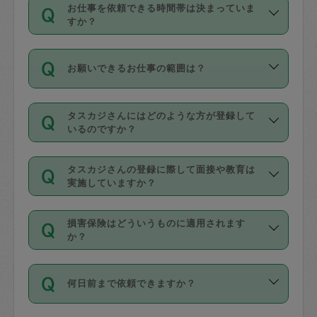
す。
丈夫です。
お仕事を依頼できる時間帯は決まっていま
料金のご請求と合わせてお支払いとなり
定期の最低利用回数は設けていない代わ
デビットカード・プリペイドカード（Vプ
すか？
ます。交通費の金額は「依頼の詳細」に
りに、一定数を超えたキャンセルは有償
リカ、au WALLETなど）
は支払にはご利
時間帯は3種類あります。いずれも１回あ
自動計算で表示されます。
でキャンセルすることが出来ます。
用いただけませんのでご注意ください。
お願いできるお仕事の範囲は？
たり３時間です。
銀行振込や現金払いも対応していませ
（例：毎週定期の場合は３回以上のキャ
ん。
掃除、整理収納、洗濯、買い物、料理、
・ＡＭ ９時～１２時
ンセルが有償（1200円、隔週定期の場合
なお、タスカジさんの交通費も、依頼料
タスカジさんにはどのような方が登録して
作り置きです。タスカジさんによってで
・ＰＭ １３時～１６時
いるのですか？
は２回以上のキャンセルが有償（1200
金のご請求と合わせてお支払いとなりま
きる仕事の範囲が異なりますので、依頼
・夜 １８時～２１時
円））
す。交通費の金額は「依頼の詳細」に自
主婦として長年の家事経験をお持ちの
する前にタスカジさんのプロフィールで
動計算で表示されます。
タスカジさんの登録に際して面接や教育は
方、栄養士・調理師といった資格者で保
確認してください。
開始時間を２時間前後変更することが可
実施していますか？
育園や学校の給食やレストランで料理関
基本的に、高所での作業や危険作業、屋
能です。依頼送信後、個別にタスカジさ
応募の際に、各自事務局との面接と説明
係の専門職に従事されていた方、日本で
外での作業は対象外です。
んにメッセージを送り調整してくださ
損害保険はどういうものに適用されます
を行っています。その後、身分証明書の
すでにハウスキーパーや英語の先生とし
か？
い。ただし、２時間を越えての調整はで
写真提出をしていただいています。外国
てお仕事をしているフィリピン出身の
きません。
依頼者とタスカジさんとの間でタスカジ
人の場合は在留カードで労働許可状況を
方、海外からの留学生、家事が好きな会
万が一、依頼した時間帯と作業時間が１
何日前まで依頼できますか？
を通して成立した作業時間内での作業に
確認しています。タスカジさんトレーニ
社員など様々なバックグラウンドの方が
時間も被らない場合、損害保険の対象外
適用されます。作業範囲は、掃除、洗
ング動画を使ったセルフトレーニングの
登録しています。
となりますので、ご注意ください。