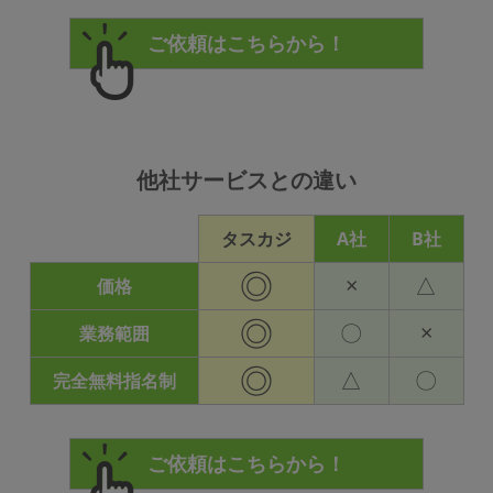
他社サービスとの違い
タスカジ
A社
B社
◎
×
△
価格
◎
〇
×
業務範囲
◎
△
〇
完全無料指名制