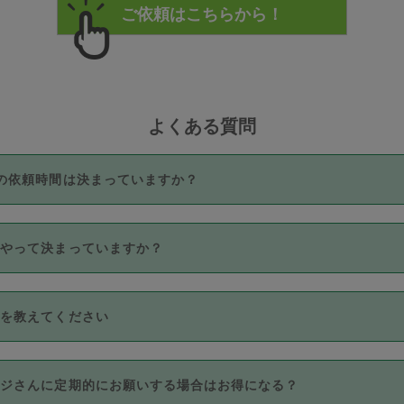
よくある質問
の依頼時間は決まっていますか？
つき3時間固定です。3時間を超えて依頼したい場合は、延長機能
うやって決まっていますか？
をご利用いただくには、タスカジさんに事前に相談し、合意の上事
。なお、3時間を下回っても、値引き等はございません。
価格帯の中からタスカジさん自身が価格を選んで設定しています。
法を教えてください
さんの価格設定には最初は制限があり、レビュー件数、レビューの
定可能な最高額が上がっていく仕組みになっています。
クレジットカード（Visa／Master／JCB／AMERICAN EXPRESS
カジさんに定期的にお願いする場合はお得になる？
のみとなります。