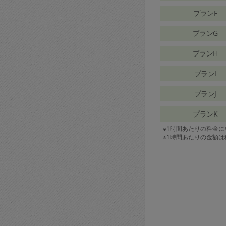
プランF
プランG
プランH
プランI
プランJ
プランK
※1時間あたりの料金
※1時間あたりの金額