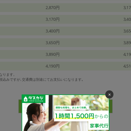
2,870円
3,1
3,170円
3,4
3,400円
3,6
3,650円
3,8
3,890円
4,1
4,190円
4,5
になります。
は税込みですが､交通費は別途にてお支払いになります｡
×