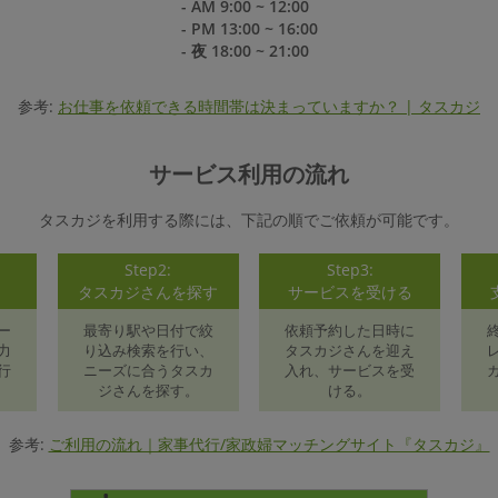
- AM 9:00 ~ 12:00
- PM 13:00 ~ 16:00
- 夜 18:00 ~ 21:00
参考:
お仕事を依頼できる時間帯は決まっていますか？ | タスカジ
サービス利用の流れ
タスカジを利用する際には、下記の順でご依頼が可能です。
Step2:
Step3:
録
タスカジさんを探す
サービスを受ける
ー
最寄り駅や日付で絞
依頼予約した日時に
力
り込み検索を行い、
タスカジさんを迎え
行
ニーズに合うタスカ
入れ、サービスを受
ジさんを探す。
ける。
参考:
ご利用の流れ｜家事代行/家政婦マッチングサイト『タスカジ』