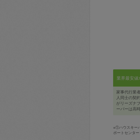
業界最安値水準
家事代行業
人同士の契約
がリーズナブ
ーパーは高時
※①ハウスキー
ポートセンター