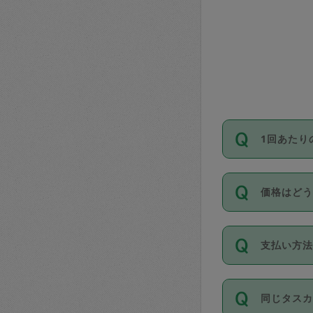
1回あたり
依頼1回に
価格はど
い。機能
が必要です
11種類の
支払い方
タスカジ
除々に設
お支払方法は
同じタス
Club）