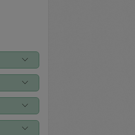
をご利用くださ
前申請すること
平均値、などで
／Diners