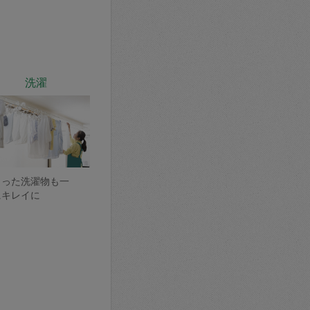
洗濯
まった洗濯物も一
にキレイに