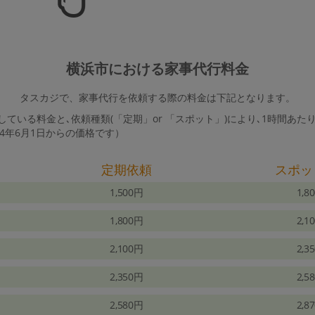
横浜市における家事代行料金
タスカジで、家事代行を依頼する際の料金は下記となります。
ている料金と､依頼種類(「定期」or 「スポット」)により､1時間あた
24年6月1日からの価格です）
定期依頼
スポッ
1,500円
1,8
1,800円
2,1
2,100円
2,3
2,350円
2,5
2,580円
2,8