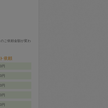
りのご依頼金額が変わ
ト依頼
00円
00円
50円
80円
70円