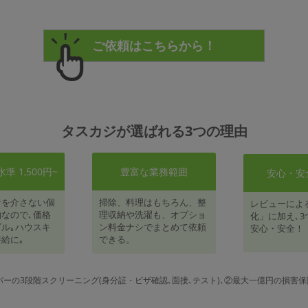
タスカジが選ばれる3つの理由
 1,500円~
豊富な業務範囲
安心・安
者を介さない個
掃除、料理はもちろん、整
レビューによ
なので､価格
理収納や洗濯も、オプショ
化」に加え､3
ル｡ハウスキ
ン料金ナシでまとめて依頼
安心・安全！
給に｡
できる。
パーの3段階スクリーニング(身分証・ビザ確認､面接､テスト)､②最大一億円の損害保