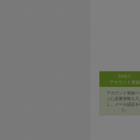
Step1:
アカウント登
アカウント登録ペ
ジに必要情報を入
し、メール認証を
う。