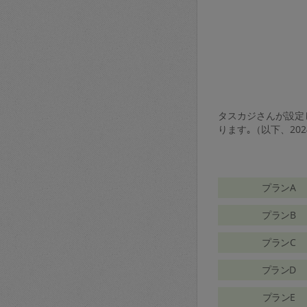
タスカジさんが設定し
ります｡（以下、20
プランA
プランB
プランC
プランD
プランE