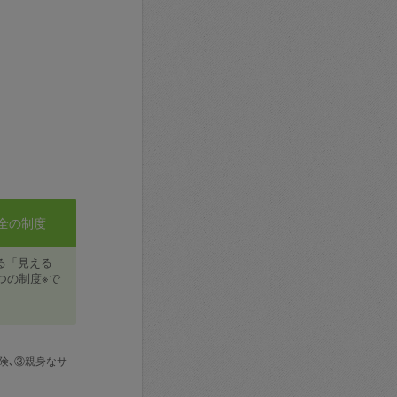
全の制度
る「見える
つの制度※で
険､③親身なサ