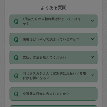
よくある質問
1回あたりの依頼時間は決まっています
か？
依頼1回につき3時間固定です。3時間を
価格はどうやって決まっていますか？
超えて依頼したい場合は、延長機能をご
利用ください。機能をご利用いただくに
11種類の価格帯の中からタスカジさん自
は、タスカジさんに事前に相談し、合意
支払い方法を教えてください
身が価格を選んで設定しています。
の上事前申請することが必要です。な
タスカジさんの価格設定には最初は制限
お、3時間を下回っても、値引き等はござ
お支払方法はクレジットカード（Visa／
があり、レビュー件数、レビューの平均
いません。
同じタスカジさんに定期的にお願いする場
Master／JCB／AMERICAN EXPRESS／
値、などで除々に設定可能な最高額が上
合はお得になる？
Diners Club）のみとなります。
がっていく仕組みになっています。
依頼には「スポット」と「定期（毎週｜
カード情報のご登録は、依頼リクエスト
交通費は料金に含まれますか？
隔週）」があり、「定期」の依頼は「ス
を行う際にご入力ください。プロフィー
ポット」よりお得な料金でご利用できま
ル登録時にはご入力いただかなくても大
交通費は依頼料金とは別途発生し、依頼