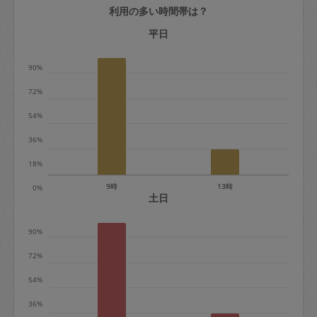
利用の多い時間帯は？
定期契約をキャンセルする場合、毎週定
期は月2回まで隔週定期は月1回までキャ
平日
ンセル料は発生しません。それ以上はキ
90%
ャンセル料が発生します。
72%
定期契約キャンセル料：
54%
・1回につき1,200円※
36%
・詳細ルールは、
こちら
を参照くださ
い。
18%
9時
13時
0%
※キャンセル料金の設定について：
土日
定期依頼1回（3時間）の金額とスポット
90%
1回（3時間）依頼した場合の金額の差額
相当で料金設定されています。
72%
54%
36%