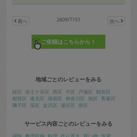
今回、夕方に買い物に行ったら、合い挽き肉がなくて、
鶏ひき肉を買ってみたのですが、鶏もすごくいいです
ね！ 凝った料理を作っていただいて恐縮です！ いつ
か豚ひき肉も買ってみますね。
2609/7151
前へ
次へ
今後とも宜しくお願い致します。
地域ごとのレビューをみる
緑区
保土ケ谷区
西区
中区
戸塚区
鶴見区
都筑区
港北区
港南区
神奈川区
旭区
青葉区
磯子区
栄区
金沢区
瀬谷区
泉区
サービス内容ごとのレビューをみる
掃除
整理収納
料理
作り置き
買い物
洗濯