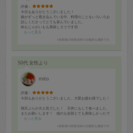
評価：
今日もありがとうございました！
娘がずっと覗き込んでいる中、料理のことをいろいろお
話しくださってとても喜んでいました。
肉もじゃがいもも美味しそうです😌
もっと見る
※依頼者の依頼当時の主観的な感想です。
50代 女性より
mito
評価：
今回もありがとうございました、大変お疲れ様でした！
鶏天ぷらが大人気でした！ 天丼にもして食べました、
またお願いします！ 他のも全部とても美味しかったで
す！ いつも同じような素材を買ってきてしまうのに、
もっと見る
多様な料理に仕上げていただき有難いです！
※依頼者の依頼当時の主観的な感想です。