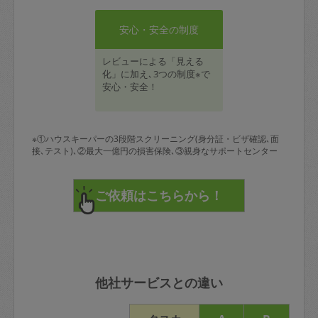
安心・安全の制度
レビューによる「見える
化」に加え､3つの制度※で
安心・安全！
※①ハウスキーパーの3段階スクリーニング(身分証・ビザ確認､面
接､テスト)､②最大一億円の損害保険､③親身なサポートセンター
他社サービスとの違い