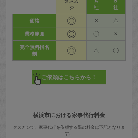
タスカ
A
B
ジ
社
社
◎
×
△
価格
◎
〇
×
業務範囲
完全無料指名
◎
△
〇
制
横浜市における家事代行料金
タスカジで、家事代行を依頼する際の料金は下記となりま
す。