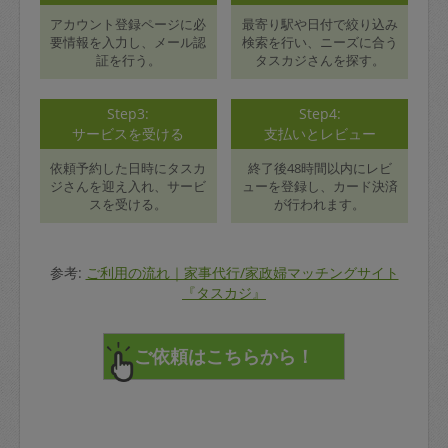
アカウント登録ページに必
最寄り駅や日付で絞り込み
要情報を入力し、メール認
検索を行い、ニーズに合う
証を行う。
タスカジさんを探す。
Step3:
Step4:
サービスを受ける
支払いとレビュー
依頼予約した日時にタスカ
終了後48時間以内にレビ
ジさんを迎え入れ、サービ
ューを登録し、カード決済
スを受ける。
が行われます。
参考:
ご利用の流れ｜家事代行/家政婦マッチングサイト
『タスカジ』