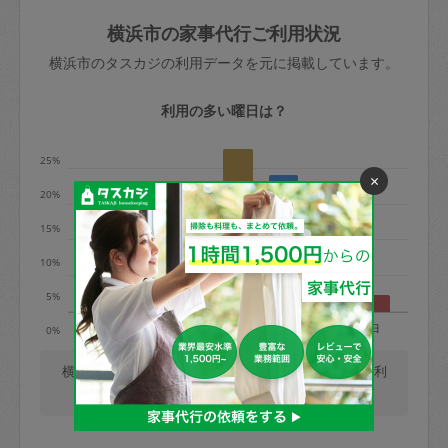
玉、など
きた場合は損害保険の対象外となるので
依頼者不在による当日キャンセル＝依頼
横浜市の家事代行ご利用状況
ご注意ください。
金額の100%＋交通費全額
横浜市のタスカジの利用データを元に掲載しています。
あわせてこちらも参照ください
：
初めて
利用します。注意しなくてはいけない点
※例：依頼日時／土曜日午前9時開始の場
利用の多い曜日は？
はありますか？
合、水曜日午前9時以降はキャンセル料が
発生
25%
×
水曜日9時〜金曜日9時まで＝依頼料金の
20%
50%
15%
金曜日9時～土曜日8時まで＝依頼金額の
100%
10%
土曜日8時〜実施時間＝依頼金額の100%
5%
＋交通費全額
月
火
水
木
金
土
日
0%
依頼者不在による当日キャンセル＝依頼
金額の100%＋交通費全額
横浜市では、毎週木曜日の利用が最も多く、日曜日の利
用が少ないです。(2026/08/06 時点での更新)
2. 定期契約キャンセル（定期契約のみ）