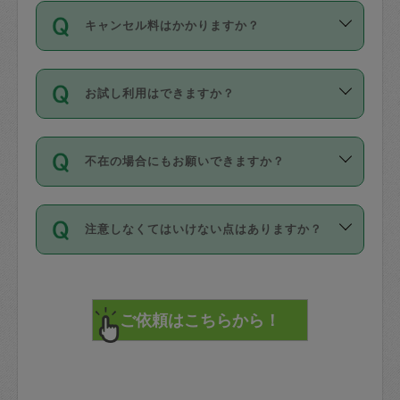
ご依頼は、現在を起点に3日後（72時間
濯、料理、作り置き、整理収納、買い物
のち、タスカジモニター宅にて３時間の
また外国人の方は英語しか話せない方、
キャンセル料はかかりますか？
以降）の日時から受付可能となっていま
です。作業中に物を壊したり、人にけが
現場トライアルを受け、合格したタスカ
日本語も話せる方など様々です。
す。
をさせたりした場合が対象で、補償金額
ジさんが活動されています。
キャンセル料には、以下の2種類がありま
ただし、72時間を切った直前の日程では
は対物1000万円、対人1億円が上限で
バックグラウンドや得意分野はプロフィ
お試し利用はできますか？
す。
タスカジさんへ「募集」をかけることが
す。
※テストセンターの講評は１件目のレビュ
ールに記載していますので、各自の得意
可能です。
ーとして記載されていますので依頼の際
分野を見極めて、目的に合わせてお仕事
「お試し利用」というメニューはありま
万が一損害が発生した場合は、その場の
に参考にしてください。
を依頼してください。
不在の場合にもお願いできますか？
せんが、「一回のみ」依頼を活用するこ
1. 直前キャンセル（定期、スポット契約
写真を撮り、
参考
：
【詳細】タスカジさんの登録に際
とによって、気に入ったタスカジさんを
共通）
タスカジサポートセンターまでご連絡く
して面接や教育は実施していますか？
不在の場合の作業はタスカジさんの同意
見つけることができます。
・タスカジさんのお仕事開始予定時間前
ださい。
注意しなくてはいけない点はありますか？
が必要です。数回の依頼ののち、タスカ
72時間を超える※と、以下のキャンセル
詳細FAQ：
損害賠償保険について教えて
ジさんと依頼者の間で十分な信頼関係が
まず、条件の合う気になるタスカジさ
料が発生します。
ください。
貴重品は紛失の際トラブルの元となるの
できたのち、タスカジさんに依頼してみ
ん、２・３人に「スポット」依頼をして
で、必ず鍵のかかるロッカーや金庫に入
てください。
みてください。
直前キャンセル料：
れて依頼者の責任の元管理するよう心掛
不在時に部屋に入るためにタスカジさん
その後、一番気に入ったタスカジさんに
72時間前〜24時間前＝依頼料金の50%
けてください。
に鍵を預ける必要がありますが、タスカ
「定期（毎週・隔週）」依頼をしてくだ
24時間前～1時間前＝依頼金額の100%
※パスポート、クレジットカード、銀行カ
ジさんが紛失した鍵によって二次的な損
さい。
1時間前〜実施時間＝依頼金額の100%＋
ード、5千円以上のアクセサリー、500円
害（たとえば、第三者の侵入など）が起
交通費全額