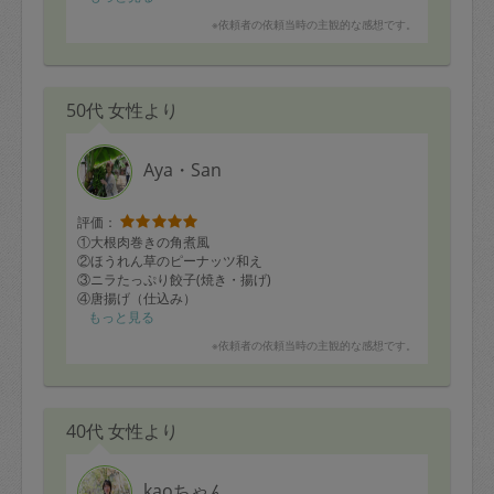
※依頼者の依頼当時の主観的な感想です。
50代 女性より
Aya・San
評価：
①大根肉巻きの角煮風
②ほうれん草のピーナッツ和え
③ニラたっぷり餃子(焼き・揚げ)
④唐揚げ（仕込み）
⑤茶碗蒸し
もっと見る
⑥鯖の味噌煮
※依頼者の依頼当時の主観的な感想です。
⑦白和え
⑧スパイスチキンヨーグルトカレー
いつもありがとうございます！
40代 女性より
ニラたっぷり餃子もやみつきになりそうです。
kaoちゃん