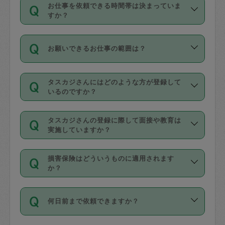
す。
丈夫です。
お仕事を依頼できる時間帯は決まっていま
料金のご請求と合わせてお支払いとなり
定期の最低利用回数は設けていない代わ
デビットカード・プリペイドカード（Vプ
すか？
ます。交通費の金額は「依頼の詳細」に
りに、一定数を超えたキャンセルは有償
リカ、au WALLETなど）
は支払にはご利
時間帯は3種類あります。いずれも１回あ
自動計算で表示されます。
でキャンセルすることが出来ます。
用いただけませんのでご注意ください。
お願いできるお仕事の範囲は？
たり３時間です。
銀行振込や現金払いも対応していませ
（例：毎週定期の場合は３回以上のキャ
ん。
掃除、整理収納、洗濯、買い物、料理、
・ＡＭ ９時～１２時
ンセルが有償（1200円、隔週定期の場合
なお、タスカジさんの交通費も、依頼料
タスカジさんにはどのような方が登録して
作り置きです。タスカジさんによってで
・ＰＭ １３時～１６時
いるのですか？
は２回以上のキャンセルが有償（1200
金のご請求と合わせてお支払いとなりま
きる仕事の範囲が異なりますので、依頼
・夜 １８時～２１時
円））
す。交通費の金額は「依頼の詳細」に自
主婦として長年の家事経験をお持ちの
する前にタスカジさんのプロフィールで
動計算で表示されます。
タスカジさんの登録に際して面接や教育は
方、栄養士・調理師といった資格者で保
確認してください。
開始時間を２時間前後変更することが可
実施していますか？
育園や学校の給食やレストランで料理関
基本的に、高所での作業や危険作業、屋
能です。依頼送信後、個別にタスカジさ
応募の際に、各自事務局との面接と説明
係の専門職に従事されていた方、日本で
外での作業は対象外です。
んにメッセージを送り調整してくださ
損害保険はどういうものに適用されます
を行っています。その後、身分証明書の
すでにハウスキーパーや英語の先生とし
か？
い。ただし、２時間を越えての調整はで
写真提出をしていただいています。外国
てお仕事をしているフィリピン出身の
きません。
依頼者とタスカジさんとの間でタスカジ
人の場合は在留カードで労働許可状況を
方、海外からの留学生、家事が好きな会
万が一、依頼した時間帯と作業時間が１
何日前まで依頼できますか？
を通して成立した作業時間内での作業に
確認しています。タスカジさんトレーニ
社員など様々なバックグラウンドの方が
時間も被らない場合、損害保険の対象外
適用されます。作業範囲は、掃除、洗
ング動画を使ったセルフトレーニングの
登録しています。
となりますので、ご注意ください。