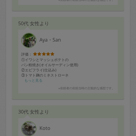
50代 女性より
Aya・San
評価：
①イワシとマッシュポテトの
パン粉焼き(オイルサーディン使用)
②エビフライ(仕込み)
③トマト麹のミネストローネ
④牡蠣のちぢみ
もっと見る
⑤牛蒡と牛肉の時雨煮
※依頼者の依頼当時の主観的な感想です。
⑥ブリ大根
⑦切り干し大根
今回初めて「イワシとマッシュポテトのパン粉焼き」と
30代 女性より
「エビフライ」をオーダーしましたが、どちらも美味し
くリピ確定です。
バナメイエビを用意したので、小ぶりなエビフライです
がプリプリしていて、子供達が喜んで食べています。
Koto