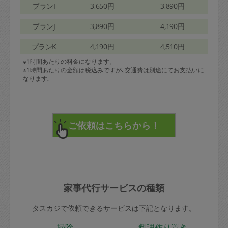
プランI
3,650円
3,890円
プランJ
3,890円
4,190円
プランK
4,190円
4,510円
※1時間あたりの料金になります。
※1時間あたりの金額は税込みですが､交通費は別途にてお支払いに
なります｡
家事代行サービスの種類
タスカジで依頼できるサービスは下記となります。
掃除
料理作り置き