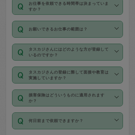
す。
丈夫です。
お仕事を依頼できる時間帯は決まっていま
料金のご請求と合わせてお支払いとなり
定期の最低利用回数は設けていない代わ
デビットカード・プリペイドカード（Vプ
すか？
ます。交通費の金額は「依頼の詳細」に
りに、一定数を超えたキャンセルは有償
リカ、au WALLETなど）
は支払にはご利
時間帯は3種類あります。いずれも１回あ
自動計算で表示されます。
でキャンセルすることが出来ます。
用いただけませんのでご注意ください。
お願いできるお仕事の範囲は？
たり３時間です。
銀行振込や現金払いも対応していませ
（例：毎週定期の場合は３回以上のキャ
ん。
掃除、整理収納、洗濯、買い物、料理、
・ＡＭ ９時～１２時
ンセルが有償（1200円、隔週定期の場合
なお、タスカジさんの交通費も、依頼料
タスカジさんにはどのような方が登録して
作り置きです。タスカジさんによってで
・ＰＭ １３時～１６時
いるのですか？
は２回以上のキャンセルが有償（1200
金のご請求と合わせてお支払いとなりま
きる仕事の範囲が異なりますので、依頼
・夜 １８時～２１時
円））
す。交通費の金額は「依頼の詳細」に自
主婦として長年の家事経験をお持ちの
する前にタスカジさんのプロフィールで
動計算で表示されます。
タスカジさんの登録に際して面接や教育は
方、栄養士・調理師といった資格者で保
確認してください。
開始時間を２時間前後変更することが可
実施していますか？
育園や学校の給食やレストランで料理関
基本的に、高所での作業や危険作業、屋
能です。依頼送信後、個別にタスカジさ
応募の際に、各自事務局との面接と説明
係の専門職に従事されていた方、日本で
外での作業は対象外です。
んにメッセージを送り調整してくださ
損害保険はどういうものに適用されます
を行っています。その後、身分証明書の
すでにハウスキーパーや英語の先生とし
か？
い。ただし、２時間を越えての調整はで
写真提出をしていただいています。外国
てお仕事をしているフィリピン出身の
きません。
依頼者とタスカジさんとの間でタスカジ
人の場合は在留カードで労働許可状況を
方、海外からの留学生、家事が好きな会
万が一、依頼した時間帯と作業時間が１
何日前まで依頼できますか？
を通して成立した作業時間内での作業に
確認しています。タスカジさんトレーニ
社員など様々なバックグラウンドの方が
時間も被らない場合、損害保険の対象外
適用されます。作業範囲は、掃除、洗
ング動画を使ったセルフトレーニングの
登録しています。
となりますので、ご注意ください。