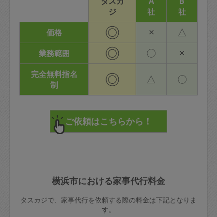
タスカ
A
B
ジ
社
社
◎
×
△
価格
◎
〇
×
業務範囲
完全無料指名
◎
△
〇
制
横浜市における家事代行料金
タスカジで、家事代行を依頼する際の料金は下記となりま
す。