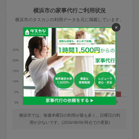
玉、など
きた場合は損害保険の対象外となるので
依頼者不在による当日キャンセル＝依頼
横浜市の家事代行ご利用状況
ご注意ください。
金額の100%＋交通費全額
横浜市のタスカジの利用データを元に掲載しています。
あわせてこちらも参照ください
：
初めて
×
利用します。注意しなくてはいけない点
※例：依頼日時／土曜日午前9時開始の場
利用の多い曜日は？
はありますか？
合、水曜日午前9時以降はキャンセル料が
発生
25%
水曜日9時〜金曜日9時まで＝依頼料金の
20%
50%
15%
金曜日9時～土曜日8時まで＝依頼金額の
100%
10%
土曜日8時〜実施時間＝依頼金額の100%
5%
＋交通費全額
月
火
水
木
金
土
日
0%
依頼者不在による当日キャンセル＝依頼
金額の100%＋交通費全額
横浜市では、毎週木曜日の利用が最も多く、日曜日の利
用が少ないです。(2026/08/06 時点での更新)
2. 定期契約キャンセル（定期契約のみ）