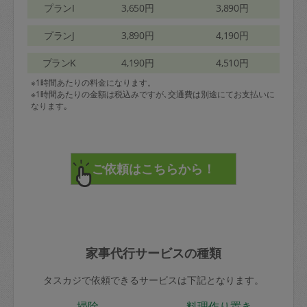
プランI
3,650円
3,890円
プランJ
3,890円
4,190円
プランK
4,190円
4,510円
※1時間あたりの料金になります。
※1時間あたりの金額は税込みですが､交通費は別途にてお支払いに
なります｡
家事代行サービスの種類
タスカジで依頼できるサービスは下記となります。
掃除
料理作り置き