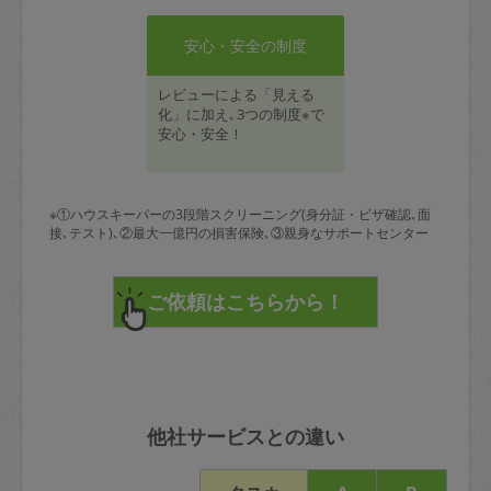
安心・安全の制度
レビューによる「見える
化」に加え､3つの制度※で
安心・安全！
※①ハウスキーパーの3段階スクリーニング(身分証・ビザ確認､面
接､テスト)､②最大一億円の損害保険､③親身なサポートセンター
他社サービスとの違い