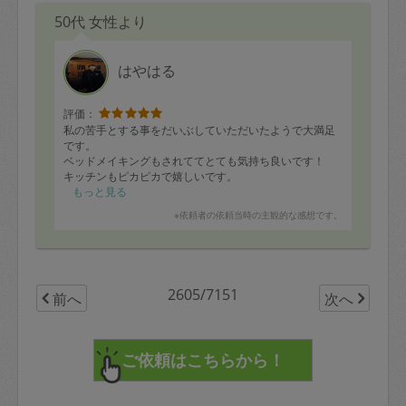
50代 女性より
はやはる
評価：
私の苦手とする事をだいぶしていただいたようで大満足
です。
ベッドメイキングもされててとても気持ち良いです！
キッチンもピカピカで嬉しいです。
またお願いします。
もっと見る
※依頼者の依頼当時の主観的な感想です。
2605/7151
前へ
次へ