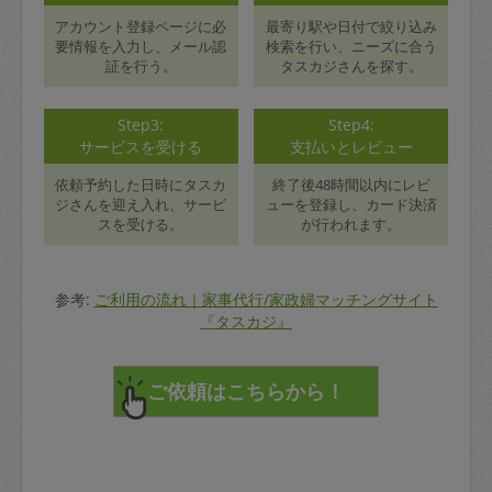
アカウント登録ページに必
最寄り駅や日付で絞り込み
要情報を入力し、メール認
検索を行い、ニーズに合う
証を行う。
タスカジさんを探す。
Step3:
Step4:
サービスを受ける
支払いとレビュー
依頼予約した日時にタスカ
終了後48時間以内にレビ
ジさんを迎え入れ、サービ
ューを登録し、カード決済
スを受ける。
が行われます。
参考:
ご利用の流れ｜家事代行/家政婦マッチングサイト
『タスカジ』