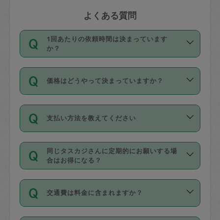
よくある質問
1回あたりの依頼時間は決まっています
か？
依頼1回につき3時間固定です。3時間を
価格はどうやって決まっていますか？
超えて依頼したい場合は、延長機能をご
利用ください。機能をご利用いただくに
11種類の価格帯の中からタスカジさん自
は、タスカジさんに事前に相談し、合意
支払い方法を教えてください
身が価格を選んで設定しています。
の上事前申請することが必要です。な
タスカジさんの価格設定には最初は制限
お、3時間を下回っても、値引き等はござ
お支払方法はクレジットカード（Visa／
があり、レビュー件数、レビューの平均
いません。
同じタスカジさんに定期的にお願いする場
Master／JCB／AMERICAN EXPRESS／
値、などで除々に設定可能な最高額が上
合はお得になる？
Diners Club）のみとなります。
がっていく仕組みになっています。
依頼には「スポット」と「定期（毎週｜
カード情報のご登録は、依頼リクエスト
交通費は料金に含まれますか？
隔週）」があり、「定期」の依頼は「ス
を行う際にご入力ください。プロフィー
ポット」よりお得な料金でご利用できま
ル登録時にはご入力いただかなくても大
交通費は依頼料金とは別途発生し、依頼