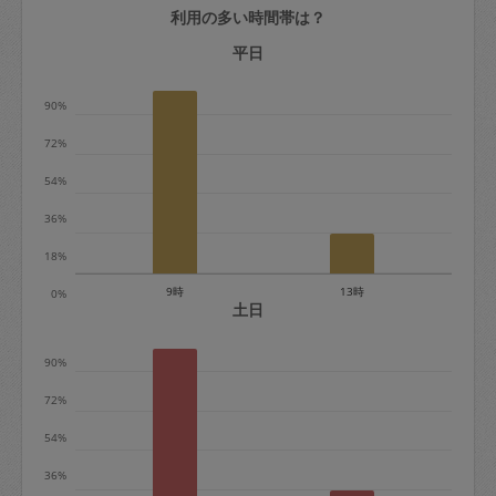
利用の多い時間帯は？
定期契約をキャンセルする場合、毎週定
期は月2回まで隔週定期は月1回までキャ
平日
ンセル料は発生しません。それ以上はキ
90%
ャンセル料が発生します。
72%
定期契約キャンセル料：
54%
・1回につき1,200円※
36%
・詳細ルールは、
こちら
を参照くださ
い。
18%
9時
13時
0%
※キャンセル料金の設定について：
土日
定期依頼1回（3時間）の金額とスポット
90%
1回（3時間）依頼した場合の金額の差額
相当で料金設定されています。
72%
54%
36%