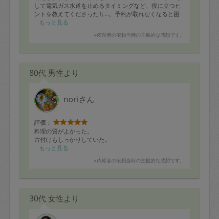
して電気ガス水道を止めるタイミングなど、役に立つヒ
ントを教えてくださったり…。予約が取れなくなると困
るので、本当は内緒にしておきたいけれど、引越しシー
もっと見る
ズンや季節の変わり目の収納にも大活躍されるタスカジ
※依頼者の依頼当時の主観的な感想です。
さんだと思います♪
80代 男性より
noriさん
評価：
料理の質がよかった。
片付けもしっかりしていた。
もっと見る
※依頼者の依頼当時の主観的な感想です。
30代 女性より