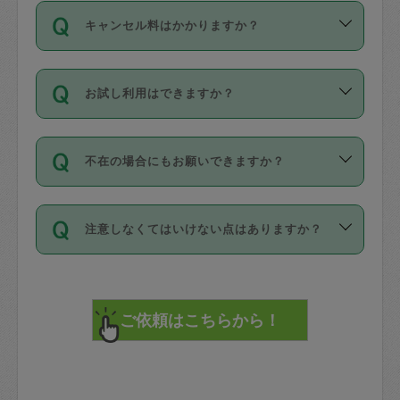
ご依頼は、現在を起点に3日後（72時間
濯、料理、作り置き、整理収納、買い物
のち、タスカジモニター宅にて３時間の
また外国人の方は英語しか話せない方、
キャンセル料はかかりますか？
以降）の日時から受付可能となっていま
です。作業中に物を壊したり、人にけが
現場トライアルを受け、合格したタスカ
日本語も話せる方など様々です。
す。
をさせたりした場合が対象で、補償金額
ジさんが活動されています。
キャンセル料には、以下の2種類がありま
ただし、72時間を切った直前の日程では
は対物1000万円、対人1億円が上限で
バックグラウンドや得意分野はプロフィ
お試し利用はできますか？
す。
タスカジさんへ「募集」をかけることが
す。
※テストセンターの講評は１件目のレビュ
ールに記載していますので、各自の得意
可能です。
ーとして記載されていますので依頼の際
分野を見極めて、目的に合わせてお仕事
「お試し利用」というメニューはありま
万が一損害が発生した場合は、その場の
に参考にしてください。
を依頼してください。
不在の場合にもお願いできますか？
せんが、「一回のみ」依頼を活用するこ
1. 直前キャンセル（定期、スポット契約
写真を撮り、
参考
：
【詳細】タスカジさんの登録に際
とによって、気に入ったタスカジさんを
共通）
タスカジサポートセンターまでご連絡く
して面接や教育は実施していますか？
不在の場合の作業はタスカジさんの同意
見つけることができます。
・タスカジさんのお仕事開始予定時間前
ださい。
注意しなくてはいけない点はありますか？
が必要です。数回の依頼ののち、タスカ
72時間を超える※と、以下のキャンセル
詳細FAQ：
損害賠償保険について教えて
ジさんと依頼者の間で十分な信頼関係が
まず、条件の合う気になるタスカジさ
料が発生します。
ください。
貴重品は紛失の際トラブルの元となるの
できたのち、タスカジさんに依頼してみ
ん、２・３人に「スポット」依頼をして
で、必ず鍵のかかるロッカーや金庫に入
てください。
みてください。
直前キャンセル料：
れて依頼者の責任の元管理するよう心掛
不在時に部屋に入るためにタスカジさん
その後、一番気に入ったタスカジさんに
72時間前〜24時間前＝依頼料金の50%
けてください。
に鍵を預ける必要がありますが、タスカ
「定期（毎週・隔週）」依頼をしてくだ
24時間前～1時間前＝依頼金額の100%
※パスポート、クレジットカード、銀行カ
ジさんが紛失した鍵によって二次的な損
さい。
1時間前〜実施時間＝依頼金額の100%＋
ード、5千円以上のアクセサリー、500円
害（たとえば、第三者の侵入など）が起
交通費全額