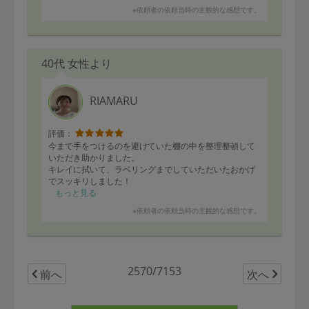
いです。
※依頼者の依頼当時の主観的な感想です。
また次回も宜しくお願い致します。
40代 女性より
RIAMARU
評価：
今まで手をつけるのを避けていた棚の中を整理整頓して
いただき助かりました。
キレイに拭いて、ラベリングまでしていただいたおかげ
でスッキリしました！
ものの住所が決まったおかげで今後は散らかりにくくな
もっと見る
りそうな気がして嬉しいです。
※依頼者の依頼当時の主観的な感想です。
プラスチックの棚も一つ減り、部屋がすっきりしまし
た！
事前のやりとりでもご丁寧に対応いただき感謝していま
す。話しやすいお人柄で素敵なタスカジさんです☆
2570/7153
前へ
次へ