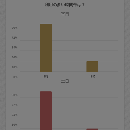
利用の多い時間帯は？
定期契約をキャンセルする場合、毎週定
期は月2回まで隔週定期は月1回までキャ
平日
ンセル料は発生しません。それ以上はキ
90%
ャンセル料が発生します。
72%
定期契約キャンセル料：
54%
・1回につき1,200円※
36%
・詳細ルールは、
こちら
を参照くださ
い。
18%
9時
13時
0%
※キャンセル料金の設定について：
土日
定期依頼1回（3時間）の金額とスポット
90%
1回（3時間）依頼した場合の金額の差額
相当で料金設定されています。
72%
54%
36%