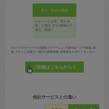
安心・安全の制度
レビューによる「見える
化」に加え､3つの制度※で
安心・安全！
※①ハウスキーパーの3段階スクリーニング(身分証・ビザ確認､面
接､テスト)､②最大一億円の損害保険､③親身なサポートセンター
他社サービスとの違い