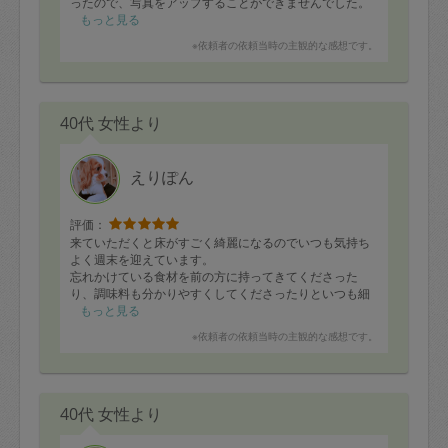
ったので、写真をアップすることができませんでした。
タスカジさんでも、テレビに出ていたベテランの方は別
もっと見る
として、通常、3時間では10品目くらいしか作り置きで
※依頼者の依頼当時の主観的な感想です。
きないようなので
30品目近く作って頂けるのは、いくらでも食べる年齢の
男子がいる家庭としては本当に助かります。
今日もお帰りになる前に片付けをしてくださいました
40代 女性より
が、通常にも増して頑張られたためか、いつもに比べ
て、お帰りになった後の床などの清掃に少し時間がかか
りました。
えりぽん
評価：
来ていただくと床がすごく綺麗になるのでいつも気持ち
よく週末を迎えています。
忘れかけている食材を前の方に持ってきてくださった
り、調味料も分かりやすくしてくださったりといつも細
部に渡ってプロの仕事をしてくださるのでとても助かり
もっと見る
ます。
※依頼者の依頼当時の主観的な感想です。
ありがとうございました
40代 女性より