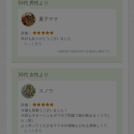
50代 男性より
夏子ママ
評価：
本日もありがとうございました
もっと見る
※依頼者の依頼当時の主観的な感想です。
30代 女性より
スノウ
評価：
今週も有難うございました！
今回もポタージュをガブガブ別腹で娘が飲みまくりでし
た（笑）
よく作ってくださるマリネや漬物もどれも美味しくて、
日が経っても生野菜を美味しくいただけるので毎回嬉し
もっと見る