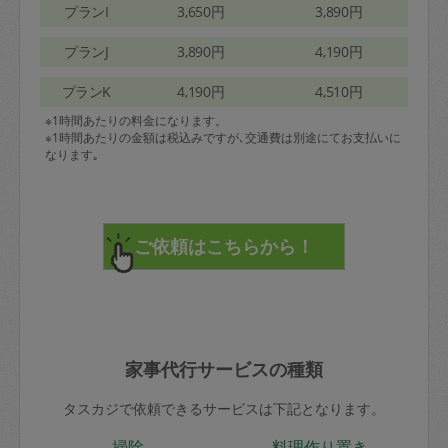
プランI
3,650円
3,890円
プランJ
3,890円
4,190円
プランK
4,190円
4,510円
※1時間あたりの料金になります。
※1時間あたりの金額は税込みですが､交通費は別途にてお支払いに
なります｡
家事代行サービスの種類
タスカジで依頼できるサービスは下記となります。
掃除
料理作り置き