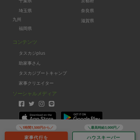
千葉県
京都府
埼玉県
奈良県
九州
滋賀県
福岡県
コンテンツ
タスカジplus
助家事さん
タスカジブートキャンプ
家事クリエイター
ソーシャルメディア
＼1時間1,500円から／
＼最高時給3,000円／
Copyright TASKAJI Inc.
家事代行を
ハウスキーパー