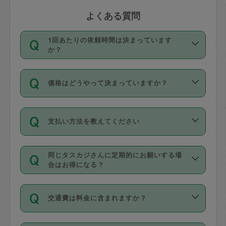
よくある質問
1回あたりの依頼時間は決まっています
か？
依頼1回につき3時間固定です。3時間を
価格はどうやって決まっていますか？
超えて依頼したい場合は、延長機能をご
利用ください。機能をご利用いただくに
11種類の価格帯の中からタスカジさん自
は、タスカジさんに事前に相談し、合意
支払い方法を教えてください
身が価格を選んで設定しています。
の上事前申請することが必要です。な
タスカジさんの価格設定には最初は制限
お、3時間を下回っても、値引き等はござ
お支払方法はクレジットカード（Visa／
があり、レビュー件数、レビューの平均
いません。
同じタスカジさんに定期的にお願いする場
Master／JCB／AMERICAN EXPRESS／
値、などで除々に設定可能な最高額が上
合はお得になる？
Diners Club）のみとなります。
がっていく仕組みになっています。
依頼には「スポット」と「定期（毎週｜
カード情報のご登録は、依頼リクエスト
交通費は料金に含まれますか？
隔週）」があり、「定期」の依頼は「ス
を行う際にご入力ください。プロフィー
ポット」よりお得な料金でご利用できま
ル登録時にはご入力いただかなくても大
交通費は依頼料金とは別途発生し、依頼