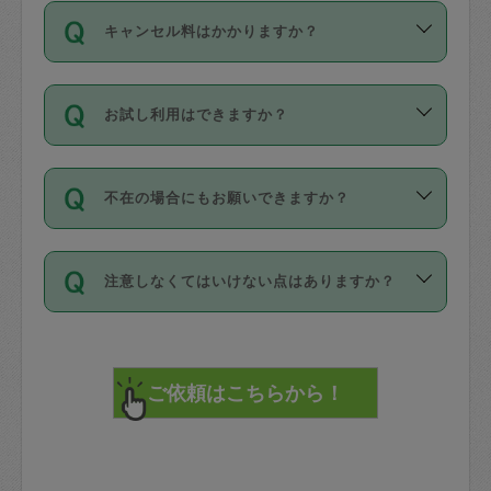
ご依頼は、現在を起点に3日後（72時間
濯、料理、作り置き、整理収納、買い物
のち、タスカジモニター宅にて３時間の
また外国人の方は英語しか話せない方、
キャンセル料はかかりますか？
以降）の日時から受付可能となっていま
です。作業中に物を壊したり、人にけが
現場トライアルを受け、合格したタスカ
日本語も話せる方など様々です。
す。
をさせたりした場合が対象で、補償金額
ジさんが活動されています。
キャンセル料には、以下の2種類がありま
ただし、72時間を切った直前の日程では
は対物1000万円、対人1億円が上限で
バックグラウンドや得意分野はプロフィ
お試し利用はできますか？
す。
タスカジさんへ「募集」をかけることが
す。
※テストセンターの講評は１件目のレビュ
ールに記載していますので、各自の得意
可能です。
ーとして記載されていますので依頼の際
分野を見極めて、目的に合わせてお仕事
「お試し利用」というメニューはありま
万が一損害が発生した場合は、その場の
に参考にしてください。
を依頼してください。
不在の場合にもお願いできますか？
せんが、「一回のみ」依頼を活用するこ
1. 直前キャンセル（定期、スポット契約
写真を撮り、
参考
：
【詳細】タスカジさんの登録に際
とによって、気に入ったタスカジさんを
共通）
タスカジサポートセンターまでご連絡く
して面接や教育は実施していますか？
不在の場合の作業はタスカジさんの同意
見つけることができます。
・タスカジさんのお仕事開始予定時間前
ださい。
注意しなくてはいけない点はありますか？
が必要です。数回の依頼ののち、タスカ
72時間を超える※と、以下のキャンセル
詳細FAQ：
損害賠償保険について教えて
ジさんと依頼者の間で十分な信頼関係が
まず、条件の合う気になるタスカジさ
料が発生します。
ください。
貴重品は紛失の際トラブルの元となるの
できたのち、タスカジさんに依頼してみ
ん、２・３人に「スポット」依頼をして
で、必ず鍵のかかるロッカーや金庫に入
てください。
みてください。
直前キャンセル料：
れて依頼者の責任の元管理するよう心掛
不在時に部屋に入るためにタスカジさん
その後、一番気に入ったタスカジさんに
72時間前〜24時間前＝依頼料金の50%
けてください。
に鍵を預ける必要がありますが、タスカ
「定期（毎週・隔週）」依頼をしてくだ
24時間前～1時間前＝依頼金額の100%
※パスポート、クレジットカード、銀行カ
ジさんが紛失した鍵によって二次的な損
さい。
1時間前〜実施時間＝依頼金額の100%＋
ード、5千円以上のアクセサリー、500円
害（たとえば、第三者の侵入など）が起
交通費全額