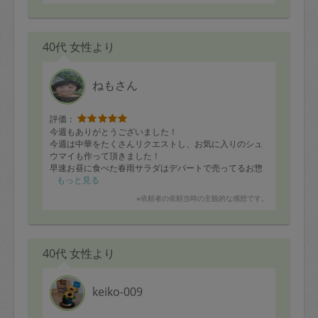
40代 女性より
ねもさん
評価：
今週もありがとうございました！
今週は中華をたくさんリクエストし、お気に入りのシュ
ウマイも作って頂きました！
早速お昼に食べた春雨サラダはデパートで売ってるお惣
菜？というぐらいとてもおいしかったです。
もっと見る
また次回もよろしくお願いします！
※依頼者の依頼当時の主観的な感想です。
40代 女性より
keiko-009