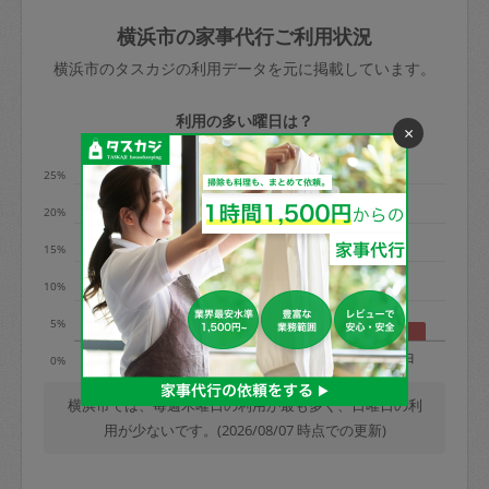
玉、など
きた場合は損害保険の対象外となるので
依頼者不在による当日キャンセル＝依頼
横浜市の家事代行ご利用状況
ご注意ください。
金額の100%＋交通費全額
横浜市のタスカジの利用データを元に掲載しています。
あわせてこちらも参照ください
：
初めて
利用します。注意しなくてはいけない点
※例：依頼日時／土曜日午前9時開始の場
利用の多い曜日は？
×
はありますか？
合、水曜日午前9時以降はキャンセル料が
発生
25%
水曜日9時〜金曜日9時まで＝依頼料金の
20%
50%
15%
金曜日9時～土曜日8時まで＝依頼金額の
100%
10%
土曜日8時〜実施時間＝依頼金額の100%
5%
＋交通費全額
月
火
水
木
金
土
日
0%
依頼者不在による当日キャンセル＝依頼
金額の100%＋交通費全額
横浜市では、毎週木曜日の利用が最も多く、日曜日の利
用が少ないです。(2026/08/07 時点での更新)
2. 定期契約キャンセル（定期契約のみ）