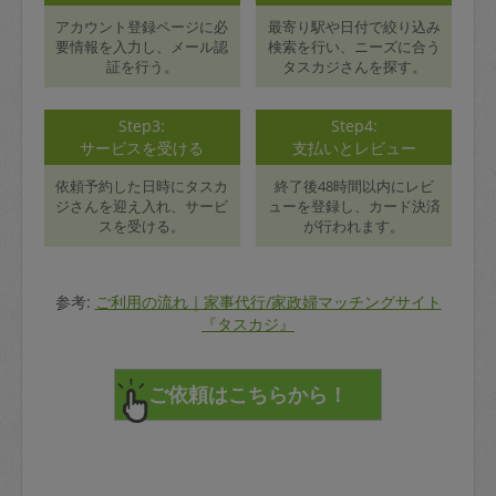
アカウント登録ページに必
最寄り駅や日付で絞り込み
要情報を入力し、メール認
検索を行い、ニーズに合う
証を行う。
タスカジさんを探す。
Step3:
Step4:
サービスを受ける
支払いとレビュー
依頼予約した日時にタスカ
終了後48時間以内にレビ
ジさんを迎え入れ、サービ
ューを登録し、カード決済
スを受ける。
が行われます。
参考:
ご利用の流れ｜家事代行/家政婦マッチングサイト
『タスカジ』