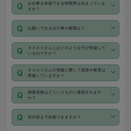
す。
丈夫です。
お仕事を依頼できる時間帯は決まっていま
料金のご請求と合わせてお支払いとなり
定期の最低利用回数は設けていない代わ
デビットカード・プリペイドカード（Vプ
すか？
ます。交通費の金額は「依頼の詳細」に
りに、一定数を超えたキャンセルは有償
リカ、au WALLETなど）
は支払にはご利
時間帯は3種類あります。いずれも１回あ
自動計算で表示されます。
でキャンセルすることが出来ます。
用いただけませんのでご注意ください。
お願いできるお仕事の範囲は？
たり３時間です。
銀行振込や現金払いも対応していませ
（例：毎週定期の場合は３回以上のキャ
ん。
掃除、整理収納、洗濯、買い物、料理、
・ＡＭ ９時～１２時
ンセルが有償（1200円、隔週定期の場合
なお、タスカジさんの交通費も、依頼料
タスカジさんにはどのような方が登録して
作り置きです。タスカジさんによってで
・ＰＭ １３時～１６時
いるのですか？
は２回以上のキャンセルが有償（1200
金のご請求と合わせてお支払いとなりま
きる仕事の範囲が異なりますので、依頼
・夜 １８時～２１時
円））
す。交通費の金額は「依頼の詳細」に自
主婦として長年の家事経験をお持ちの
する前にタスカジさんのプロフィールで
動計算で表示されます。
タスカジさんの登録に際して面接や教育は
方、栄養士・調理師といった資格者で保
確認してください。
開始時間を２時間前後変更することが可
実施していますか？
育園や学校の給食やレストランで料理関
基本的に、高所での作業や危険作業、屋
能です。依頼送信後、個別にタスカジさ
応募の際に、各自事務局との面接と説明
係の専門職に従事されていた方、日本で
外での作業は対象外です。
んにメッセージを送り調整してくださ
損害保険はどういうものに適用されます
を行っています。その後、身分証明書の
すでにハウスキーパーや英語の先生とし
か？
い。ただし、２時間を越えての調整はで
写真提出をしていただいています。外国
てお仕事をしているフィリピン出身の
きません。
依頼者とタスカジさんとの間でタスカジ
人の場合は在留カードで労働許可状況を
方、海外からの留学生、家事が好きな会
万が一、依頼した時間帯と作業時間が１
何日前まで依頼できますか？
を通して成立した作業時間内での作業に
確認しています。タスカジさんトレーニ
社員など様々なバックグラウンドの方が
時間も被らない場合、損害保険の対象外
適用されます。作業範囲は、掃除、洗
ング動画を使ったセルフトレーニングの
登録しています。
となりますので、ご注意ください。