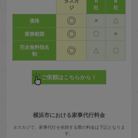
タスカ
A
B
ジ
社
社
◎
×
△
価格
◎
〇
×
業務範囲
完全無料指名
◎
△
〇
制
横浜市における家事代行料金
タスカジで、家事代行を依頼する際の料金は下記となりま
す。