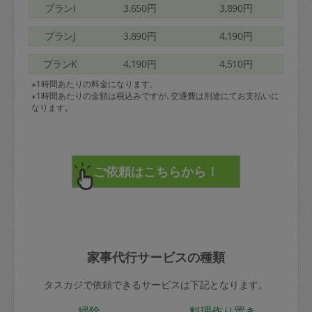
プランI
3,650円
3,890円
プランJ
3,890円
4,190円
プランK
4,190円
4,510円
※1時間あたりの料金になります。
※1時間あたりの金額は税込みですが､交通費は別途にてお支払いに
なります｡
家事代行サービスの種類
タスカジで依頼できるサービスは下記となります。
掃除
料理作り置き