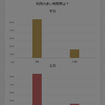
利用の多い時間帯は？
定期契約をキャンセルする場合、毎週定
期は月2回まで隔週定期は月1回までキャ
平日
ンセル料は発生しません。それ以上はキ
90%
ャンセル料が発生します。
72%
定期契約キャンセル料：
54%
・1回につき1,200円※
36%
・詳細ルールは、
こちら
を参照くださ
い。
18%
9時
13時
0%
※キャンセル料金の設定について：
土日
定期依頼1回（3時間）の金額とスポット
90%
1回（3時間）依頼した場合の金額の差額
相当で料金設定されています。
72%
54%
36%