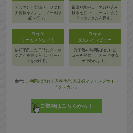
アカウント登録ページに必
最寄り駅や日付で絞り込み
要情報を入力し、メール認
検索を行い、ニーズに合う
証を行う。
タスカジさんを探す。
Step3:
Step4:
サービスを受ける
支払いとレビュー
依頼予約した日時にタスカ
終了後48時間以内にレビ
ジさんを迎え入れ、サービ
ューを登録し、カード決済
スを受ける。
が行われます。
参考:
ご利用の流れ｜家事代行/家政婦マッチングサイト
『タスカジ』