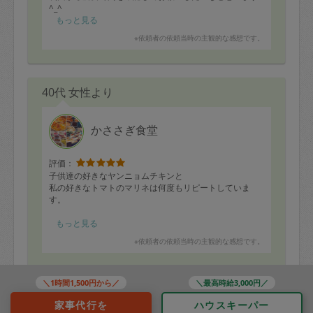
^_^
もっと見る
※依頼者の依頼当時の主観的な感想です。
40代 女性より
かささぎ食堂
評価：
子供達の好きなヤンニョムチキンと
私の好きなトマトのマリネは何度もリピートしていま
す。
いつも有難うございます。
もっと見る
※依頼者の依頼当時の主観的な感想です。
＼1時間1,500円から／
＼最高時給3,000円／
40代 女性より
家事代行を
ハウスキーパー