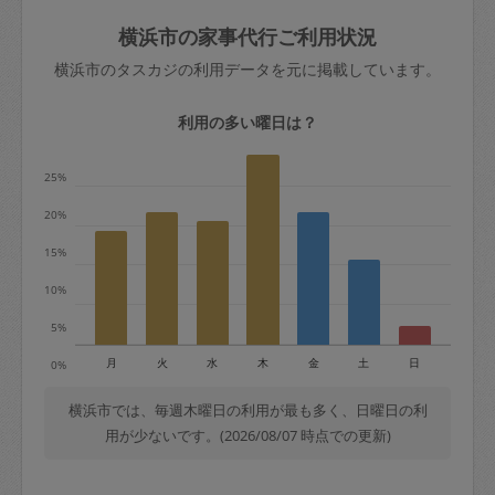
玉、など
きた場合は損害保険の対象外となるので
依頼者不在による当日キャンセル＝依頼
横浜市の家事代行ご利用状況
ご注意ください。
金額の100%＋交通費全額
横浜市のタスカジの利用データを元に掲載しています。
あわせてこちらも参照ください
：
初めて
利用します。注意しなくてはいけない点
※例：依頼日時／土曜日午前9時開始の場
利用の多い曜日は？
はありますか？
合、水曜日午前9時以降はキャンセル料が
発生
25%
水曜日9時〜金曜日9時まで＝依頼料金の
20%
50%
15%
金曜日9時～土曜日8時まで＝依頼金額の
100%
10%
土曜日8時〜実施時間＝依頼金額の100%
5%
＋交通費全額
月
火
水
木
金
土
日
0%
依頼者不在による当日キャンセル＝依頼
金額の100%＋交通費全額
横浜市では、毎週木曜日の利用が最も多く、日曜日の利
用が少ないです。(2026/08/07 時点での更新)
2. 定期契約キャンセル（定期契約のみ）