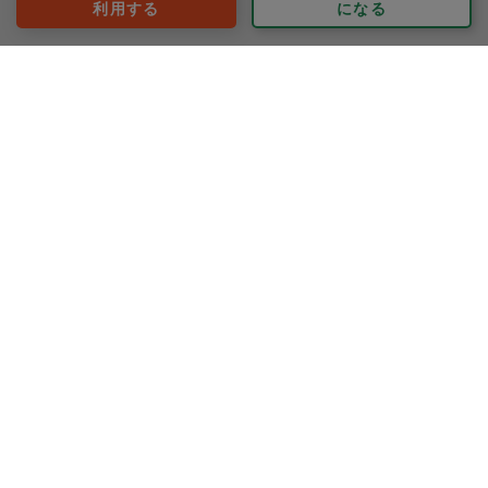
利用する
になる
まゆかっぺ
評価：
たくさん作ってくださってありがとうございました。家
族も喜んで食べています！
もっと見る
※依頼者の依頼当時の主観的な感想です。
40代 女性より
きさらぎ
評価：
いつもありがとうございます。今回も野菜たくさん、ボ
リュームのあるお料理をたくさん、手際よく作ってくだ
さり、ありがとうございます。リピート依頼してる品々
は我が家の味です。またお願い致します。
もっと見る
※依頼者の依頼当時の主観的な感想です。