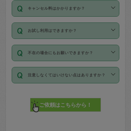
ご依頼は、現在を起点に3日後（72時間
濯、料理、作り置き、整理収納、買い物
のち、タスカジモニター宅にて３時間の
また外国人の方は英語しか話せない方、
キャンセル料はかかりますか？
以降）の日時から受付可能となっていま
です。作業中に物を壊したり、人にけが
現場トライアルを受け、合格したタスカ
日本語も話せる方など様々です。
す。
をさせたりした場合が対象で、補償金額
ジさんが活動されています。
キャンセル料には、以下の2種類がありま
ただし、72時間を切った直前の日程では
は対物1000万円、対人1億円が上限で
バックグラウンドや得意分野はプロフィ
お試し利用はできますか？
す。
タスカジさんへ「募集」をかけることが
す。
※テストセンターの講評は１件目のレビュ
ールに記載していますので、各自の得意
可能です。
ーとして記載されていますので依頼の際
分野を見極めて、目的に合わせてお仕事
「お試し利用」というメニューはありま
万が一損害が発生した場合は、その場の
に参考にしてください。
を依頼してください。
不在の場合にもお願いできますか？
せんが、「一回のみ」依頼を活用するこ
1. 直前キャンセル（定期、スポット契約
写真を撮り、
参考
：
【詳細】タスカジさんの登録に際
とによって、気に入ったタスカジさんを
共通）
タスカジサポートセンターまでご連絡く
して面接や教育は実施していますか？
不在の場合の作業はタスカジさんの同意
見つけることができます。
・タスカジさんのお仕事開始予定時間前
ださい。
注意しなくてはいけない点はありますか？
が必要です。数回の依頼ののち、タスカ
72時間を超える※と、以下のキャンセル
詳細FAQ：
損害賠償保険について教えて
ジさんと依頼者の間で十分な信頼関係が
まず、条件の合う気になるタスカジさ
料が発生します。
ください。
貴重品は紛失の際トラブルの元となるの
できたのち、タスカジさんに依頼してみ
ん、２・３人に「スポット」依頼をして
で、必ず鍵のかかるロッカーや金庫に入
てください。
みてください。
直前キャンセル料：
れて依頼者の責任の元管理するよう心掛
不在時に部屋に入るためにタスカジさん
その後、一番気に入ったタスカジさんに
72時間前〜24時間前＝依頼料金の50%
けてください。
に鍵を預ける必要がありますが、タスカ
「定期（毎週・隔週）」依頼をしてくだ
24時間前～1時間前＝依頼金額の100%
※パスポート、クレジットカード、銀行カ
ジさんが紛失した鍵によって二次的な損
さい。
1時間前〜実施時間＝依頼金額の100%＋
ード、5千円以上のアクセサリー、500円
害（たとえば、第三者の侵入など）が起
交通費全額