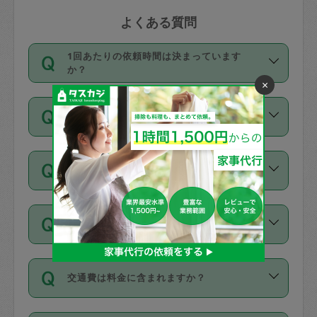
よくある質問
1回あたりの依頼時間は決まっています
か？
×
依頼1回につき3時間固定です。3時間を
価格はどうやって決まっていますか？
超えて依頼したい場合は、延長機能をご
利用ください。機能をご利用いただくに
11種類の価格帯の中からタスカジさん自
は、タスカジさんに事前に相談し、合意
支払い方法を教えてください
身が価格を選んで設定しています。
の上事前申請することが必要です。な
タスカジさんの価格設定には最初は制限
お、3時間を下回っても、値引き等はござ
お支払方法はクレジットカード（Visa／
があり、レビュー件数、レビューの平均
いません。
同じタスカジさんに定期的にお願いする場
Master／JCB／AMERICAN EXPRESS／
値、などで除々に設定可能な最高額が上
合はお得になる？
Diners Club）のみとなります。
がっていく仕組みになっています。
依頼には「スポット」と「定期（毎週｜
カード情報のご登録は、依頼リクエスト
交通費は料金に含まれますか？
隔週）」があり、「定期」の依頼は「ス
を行う際にご入力ください。プロフィー
ポット」よりお得な料金でご利用できま
ル登録時にはご入力いただかなくても大
交通費は依頼料金とは別途発生し、依頼