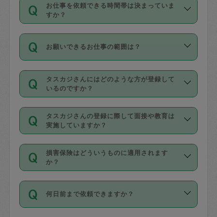
す。
丈夫です。
お仕事を依頼できる時間帯は決まっていま
料金のご請求と合わせてお支払いとなり
定期の最低利用回数は設けていない代わ
デビットカード・プリペイドカード（Vプ
すか？
ます。交通費の金額は「依頼の詳細」に
りに、一定数を超えたキャンセルは有償
リカ、au WALLETなど）
は支払にはご利
時間帯は3種類あります。いずれも１回あ
自動計算で表示されます。
でキャンセルすることが出来ます。
用いただけませんのでご注意ください。
お願いできるお仕事の範囲は？
たり３時間です。
銀行振込や現金払いも対応していませ
（例：毎週定期の場合は３回以上のキャ
ん。
掃除、整理収納、洗濯、買い物、料理、
・ＡＭ ９時～１２時
ンセルが有償（1200円、隔週定期の場合
なお、タスカジさんの交通費も、依頼料
タスカジさんにはどのような方が登録して
作り置きです。タスカジさんによってで
・ＰＭ １３時～１６時
いるのですか？
は２回以上のキャンセルが有償（1200
金のご請求と合わせてお支払いとなりま
きる仕事の範囲が異なりますので、依頼
・夜 １８時～２１時
円））
す。交通費の金額は「依頼の詳細」に自
主婦として長年の家事経験をお持ちの
する前にタスカジさんのプロフィールで
動計算で表示されます。
タスカジさんの登録に際して面接や教育は
方、栄養士・調理師といった資格者で保
確認してください。
開始時間を２時間前後変更することが可
実施していますか？
育園や学校の給食やレストランで料理関
基本的に、高所での作業や危険作業、屋
能です。依頼送信後、個別にタスカジさ
応募の際に、各自事務局との面接と説明
係の専門職に従事されていた方、日本で
外での作業は対象外です。
んにメッセージを送り調整してくださ
損害保険はどういうものに適用されます
を行っています。その後、身分証明書の
すでにハウスキーパーや英語の先生とし
か？
い。ただし、２時間を越えての調整はで
写真提出をしていただいています。外国
てお仕事をしているフィリピン出身の
きません。
依頼者とタスカジさんとの間でタスカジ
人の場合は在留カードで労働許可状況を
方、海外からの留学生、家事が好きな会
万が一、依頼した時間帯と作業時間が１
何日前まで依頼できますか？
を通して成立した作業時間内での作業に
確認しています。タスカジさんトレーニ
社員など様々なバックグラウンドの方が
時間も被らない場合、損害保険の対象外
適用されます。作業範囲は、掃除、洗
ング動画を使ったセルフトレーニングの
登録しています。
となりますので、ご注意ください。