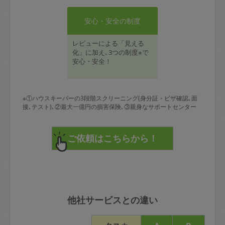
安心・安全の制度
レビューによる「見える
化」に加え､3つの制度※で
安心・安全！
※①ハウスキーパーの3段階スクリーニング(身分証・ビザ確認､面
接､テスト)､②最大一億円の損害保険､③親身なサポートセンター
他社サービスとの違い