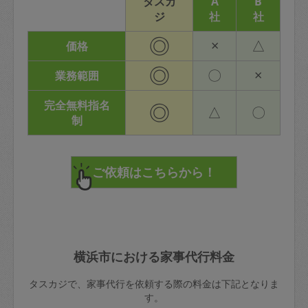
タスカ
A
B
ジ
社
社
◎
×
△
価格
◎
〇
×
業務範囲
完全無料指名
◎
△
〇
制
横浜市における家事代行料金
タスカジで、家事代行を依頼する際の料金は下記となりま
す。