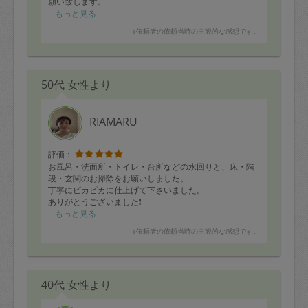
願い致します。
もっと見る
「本日のお料理」
※依頼者の依頼当時の主観的な感想です。
・サーモンムニエルと野菜のソテー
・ささみ梅シソフライ(冷凍)
・鳥唐揚げ
・肉じゃがコロッケ(冷凍)
50代 女性より
・肉豆腐
・牛肉すき煮
・ドライカルー
・豚肉とピーマンのナンプラー炒め
RIAMARU
・ほうれん草とベーコンソテー
・ブロッコリーベーコンエッグ
・ゆでブロッコリー
評価：
・ポテトサラダ
お風呂・洗面所・トイレ・台所などの水回りと、床・階
・鳥そぼろ
段・玄関のお掃除をお願いしました。
・卵そぼろ
丁寧にピカピカに仕上げて下さいました。
・ミネストローネ
ありがとうございました❗️
もっと見る
※依頼者の依頼当時の主観的な感想です。
40代 女性より