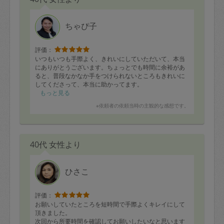
ちゃぴ子
評価：
いつもいつも手際よく、きれいにしていただいて、本当
にありがとうございます。ちょっとでも時間に余裕があ
ると、普段なかなか手をつけられないところもきれいに
してくださって、本当に助かってます。
今後、こちらの都合で月1のお願いになってしまい、本当
もっと見る
に申し訳ありません。
※依頼者の依頼当時の主観的な感想です。
今後ともどうぞよろしくお願いします。
40代 女性より
ひさこ
評価：
お願いしていたところを短時間で手際よくキレイにして
頂きました。
次回から所要時間を確認してお願いしたいなと思います