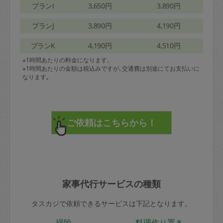
プランI
3,650円
3,890円
プランJ
3,890円
4,190円
プランK
4,190円
4,510円
※1時間あたりの料金になります。
※1時間あたりの金額は税込みですが､交通費は別途にてお支払いに
なります｡
家事代行サービスの種類
タスカジで依頼できるサービスは下記となります。
掃除
料理作り置き