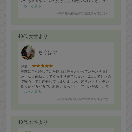
いつも沢山作っていただけてありがたいのですが、今日
の量がちょうど良かったです♪
もっと見る
次回も宜しくお願い致します🤲
※依頼者の依頼当時の主観的な感想です。
40代 女性より
ちぐはぐ
評価：
事前にご相談していた以上に色々とやっていただきまし
た！私は夜勤明けでぐっすり寝てしまい、2回目でしたの
で安心してお任せしてしまいました。起きたらキッチン
周りがピカピカでお料理もきっちりしていただき、お風
呂やトイレ水回りもピカピカでとても嬉しいです！
もっと見る
ありがとうございました！
※依頼者の依頼当時の主観的な感想です。
またぜひお願い致します。
40代 女性より