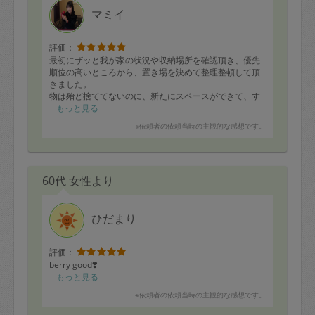
マミイ
評価：
最初にザッと我が家の状況や収納場所を確認頂き、優先
順位の高いところから、置き場を決めて整理整頓して頂
きました。
物は殆ど捨ててないのに、新たにスペースができて、す
っきりと収納され、感激しました。
もっと見る
今回はウォークインクローゼットと、物置、パントリー
※依頼者の依頼当時の主観的な感想です。
の一部が綺麗になったので、今度は別の箇所もお願いす
る事になりました。
ありがとうございました！
事前に自宅の位置も確認に来てくださっていたようで、
60代 女性より
本日の依頼も含めて丁寧にお仕事をされているように感
じました。
ひだまり
評価：
berry good❣️
もっと見る
※依頼者の依頼当時の主観的な感想です。