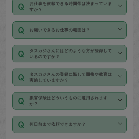
す。
丈夫です。
お仕事を依頼できる時間帯は決まっていま
料金のご請求と合わせてお支払いとなり
定期の最低利用回数は設けていない代わ
デビットカード・プリペイドカード（Vプ
すか？
ます。交通費の金額は「依頼の詳細」に
りに、一定数を超えたキャンセルは有償
リカ、au WALLETなど）
は支払にはご利
時間帯は3種類あります。いずれも１回あ
自動計算で表示されます。
でキャンセルすることが出来ます。
用いただけませんのでご注意ください。
お願いできるお仕事の範囲は？
たり３時間です。
銀行振込や現金払いも対応していませ
（例：毎週定期の場合は３回以上のキャ
ん。
掃除、整理収納、洗濯、買い物、料理、
・ＡＭ ９時～１２時
ンセルが有償（1200円、隔週定期の場合
なお、タスカジさんの交通費も、依頼料
タスカジさんにはどのような方が登録して
作り置きです。タスカジさんによってで
・ＰＭ １３時～１６時
いるのですか？
は２回以上のキャンセルが有償（1200
金のご請求と合わせてお支払いとなりま
きる仕事の範囲が異なりますので、依頼
・夜 １８時～２１時
円））
す。交通費の金額は「依頼の詳細」に自
主婦として長年の家事経験をお持ちの
する前にタスカジさんのプロフィールで
動計算で表示されます。
タスカジさんの登録に際して面接や教育は
方、栄養士・調理師といった資格者で保
確認してください。
開始時間を２時間前後変更することが可
実施していますか？
育園や学校の給食やレストランで料理関
基本的に、高所での作業や危険作業、屋
能です。依頼送信後、個別にタスカジさ
応募の際に、各自事務局との面接と説明
係の専門職に従事されていた方、日本で
外での作業は対象外です。
んにメッセージを送り調整してくださ
損害保険はどういうものに適用されます
を行っています。その後、身分証明書の
すでにハウスキーパーや英語の先生とし
か？
い。ただし、２時間を越えての調整はで
写真提出をしていただいています。外国
てお仕事をしているフィリピン出身の
きません。
依頼者とタスカジさんとの間でタスカジ
人の場合は在留カードで労働許可状況を
方、海外からの留学生、家事が好きな会
万が一、依頼した時間帯と作業時間が１
何日前まで依頼できますか？
を通して成立した作業時間内での作業に
確認しています。タスカジさんトレーニ
社員など様々なバックグラウンドの方が
時間も被らない場合、損害保険の対象外
適用されます。作業範囲は、掃除、洗
ング動画を使ったセルフトレーニングの
登録しています。
となりますので、ご注意ください。