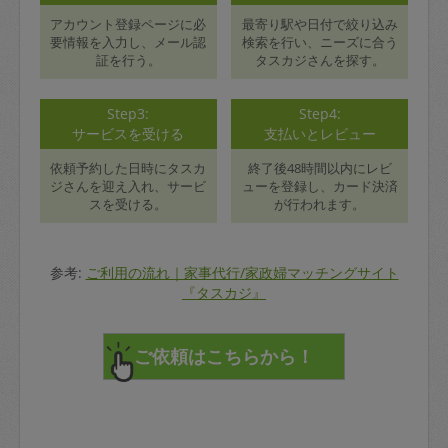
アカウント登録ページに必
最寄り駅や日付で絞り込み
要情報を入力し、メール認
検索を行い、ニーズに合う
証を行う。
タスカジさんを探す。
Step3:
Step4:
サービスを受ける
支払いとレビュー
依頼予約した日時にタスカ
終了後48時間以内にレビ
ジさんを迎え入れ、サービ
ューを登録し、カード決済
スを受ける。
が行われます。
参考:
ご利用の流れ｜家事代行/家政婦マッチングサイト
『タスカジ』