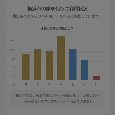
玉、など
きた場合は損害保険の対象外となるので
依頼者不在による当日キャンセル＝依頼
横浜市の家事代行ご利用状況
ご注意ください。
金額の100%＋交通費全額
横浜市のタスカジの利用データを元に掲載しています。
あわせてこちらも参照ください
：
初めて
利用します。注意しなくてはいけない点
※例：依頼日時／土曜日午前9時開始の場
利用の多い曜日は？
はありますか？
合、水曜日午前9時以降はキャンセル料が
発生
25%
水曜日9時〜金曜日9時まで＝依頼料金の
20%
50%
15%
金曜日9時～土曜日8時まで＝依頼金額の
100%
10%
土曜日8時〜実施時間＝依頼金額の100%
5%
＋交通費全額
月
火
水
木
金
土
日
0%
依頼者不在による当日キャンセル＝依頼
金額の100%＋交通費全額
横浜市では、毎週木曜日の利用が最も多く、日曜日の利
用が少ないです。(2026/08/07 時点での更新)
2. 定期契約キャンセル（定期契約のみ）