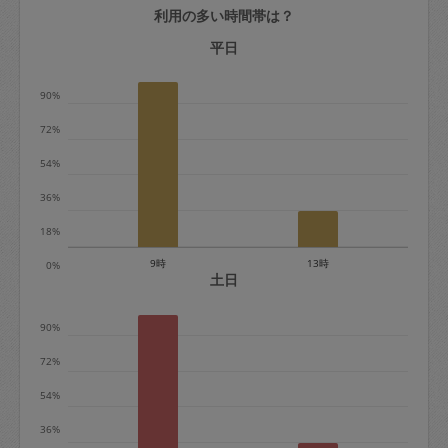
利用の多い時間帯は？
定期契約をキャンセルする場合、毎週定
期は月2回まで隔週定期は月1回までキャ
平日
ンセル料は発生しません。それ以上はキ
90%
ャンセル料が発生します。
72%
定期契約キャンセル料：
54%
・1回につき1,200円※
36%
・詳細ルールは、
こちら
を参照くださ
い。
18%
9時
13時
0%
※キャンセル料金の設定について：
土日
定期依頼1回（3時間）の金額とスポット
90%
1回（3時間）依頼した場合の金額の差額
相当で料金設定されています。
72%
54%
36%