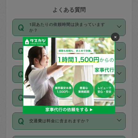
よくある質問
1回あたりの依頼時間は決まっています
か？
×
依頼1回につき3時間固定です。3時間を
価格はどうやって決まっていますか？
超えて依頼したい場合は、延長機能をご
利用ください。機能をご利用いただくに
11種類の価格帯の中からタスカジさん自
は、タスカジさんに事前に相談し、合意
支払い方法を教えてください
身が価格を選んで設定しています。
の上事前申請することが必要です。な
タスカジさんの価格設定には最初は制限
お、3時間を下回っても、値引き等はござ
お支払方法はクレジットカード（Visa／
があり、レビュー件数、レビューの平均
いません。
同じタスカジさんに定期的にお願いする場
Master／JCB／AMERICAN EXPRESS／
値、などで除々に設定可能な最高額が上
合はお得になる？
Diners Club）のみとなります。
がっていく仕組みになっています。
依頼には「スポット」と「定期（毎週｜
カード情報のご登録は、依頼リクエスト
交通費は料金に含まれますか？
隔週）」があり、「定期」の依頼は「ス
を行う際にご入力ください。プロフィー
ポット」よりお得な料金でご利用できま
ル登録時にはご入力いただかなくても大
交通費は依頼料金とは別途発生し、依頼