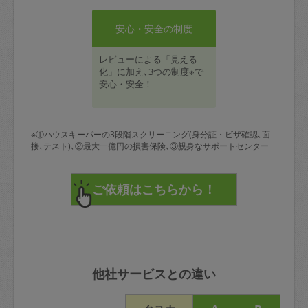
安心・安全の制度
レビューによる「見える
化」に加え､3つの制度※で
安心・安全！
※①ハウスキーパーの3段階スクリーニング(身分証・ビザ確認､面
接､テスト)､②最大一億円の損害保険､③親身なサポートセンター
他社サービスとの違い