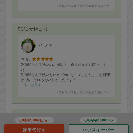
※依頼者の依頼当時の主観的な感想です。
50代 女性より
イファ
評価：
洗面所とお手洗いのお掃除と、作り置きをお願いしまし
た。
洗面所とお手洗いもピカピカになってましたし、お料理
は4品、どれもおいしかったです！
手早くやってくださって、味付けも好みでした。ありが
もっと見る
とうございました！
※依頼者の依頼当時の主観的な感想です。
30代 女性より
＼1時間1,500円から／
＼最高時給3,000円／
家事代行を
ハウスキーパー
ikushima