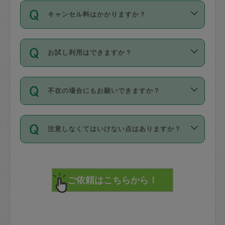
ご依頼は、現在を起点に3日後（72時間
濯、料理、作り置き、整理収納、買い物
のち、タスカジモニター宅にて３時間の
また外国人の方は英語しか話せない方、
キャンセル料はかかりますか？
以降）の日時から受付可能となっていま
です。作業中に物を壊したり、人にけが
現場トライアルを受け、合格したタスカ
日本語も話せる方など様々です。
す。
をさせたりした場合が対象で、補償金額
ジさんが活動されています。
キャンセル料には、以下の2種類がありま
ただし、72時間を切った直前の日程では
は対物1000万円、対人1億円が上限で
バックグラウンドや得意分野はプロフィ
お試し利用はできますか？
す。
タスカジさんへ「募集」をかけることが
す。
※テストセンターの講評は１件目のレビュ
ールに記載していますので、各自の得意
可能です。
ーとして記載されていますので依頼の際
分野を見極めて、目的に合わせてお仕事
「お試し利用」というメニューはありま
万が一損害が発生した場合は、その場の
に参考にしてください。
を依頼してください。
不在の場合にもお願いできますか？
せんが、「一回のみ」依頼を活用するこ
1. 直前キャンセル（定期、スポット契約
写真を撮り、
参考
：
【詳細】タスカジさんの登録に際
とによって、気に入ったタスカジさんを
共通）
タスカジサポートセンターまでご連絡く
して面接や教育は実施していますか？
不在の場合の作業はタスカジさんの同意
見つけることができます。
・タスカジさんのお仕事開始予定時間前
ださい。
注意しなくてはいけない点はありますか？
が必要です。数回の依頼ののち、タスカ
72時間を超える※と、以下のキャンセル
詳細FAQ：
損害賠償保険について教えて
ジさんと依頼者の間で十分な信頼関係が
まず、条件の合う気になるタスカジさ
料が発生します。
ください。
貴重品は紛失の際トラブルの元となるの
できたのち、タスカジさんに依頼してみ
ん、２・３人に「スポット」依頼をして
で、必ず鍵のかかるロッカーや金庫に入
てください。
みてください。
直前キャンセル料：
れて依頼者の責任の元管理するよう心掛
不在時に部屋に入るためにタスカジさん
その後、一番気に入ったタスカジさんに
72時間前〜24時間前＝依頼料金の50%
けてください。
に鍵を預ける必要がありますが、タスカ
「定期（毎週・隔週）」依頼をしてくだ
24時間前～1時間前＝依頼金額の100%
※パスポート、クレジットカード、銀行カ
ジさんが紛失した鍵によって二次的な損
さい。
1時間前〜実施時間＝依頼金額の100%＋
ード、5千円以上のアクセサリー、500円
害（たとえば、第三者の侵入など）が起
交通費全額