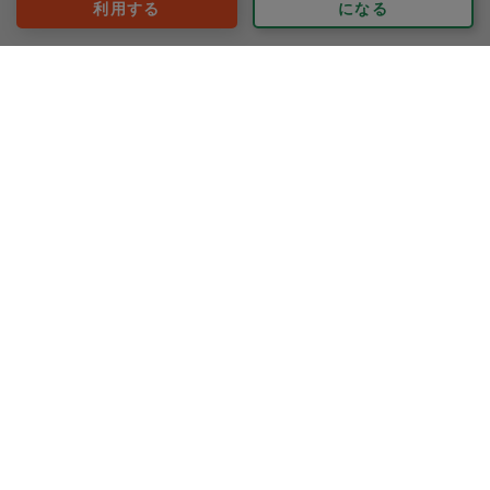
利用する
になる
評価：
いつもありがとうございます。
今回は普段手が回らない棚の整理整頓や、細かい部分の
お掃除をお願いさせていただきました。
時間内にすべての作業を終えてくださり、また丁寧な仕
上がりに感動致しました。
もっと見る
また来月からどうぞよろしくお願いいたします。
※依頼者の依頼当時の主観的な感想です。
40代 女性より
マアコ
評価：
私が鶏肉を用意出来なかったのですが、家にあったタラ
コやスモークサーモンなどを使って美味しい副菜をたく
さん作って下さいました！いつもと違うものがたくさん
食べられて、美味しく楽しい食卓となりました。今回も
たくさんの作り置きをありがとうございました。
もっと見る
※依頼者の依頼当時の主観的な感想です。