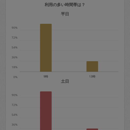
利用の多い時間帯は？
定期契約をキャンセルする場合、毎週定
期は月2回まで隔週定期は月1回までキャ
平日
ンセル料は発生しません。それ以上はキ
90%
ャンセル料が発生します。
72%
定期契約キャンセル料：
54%
・1回につき1,200円※
36%
・詳細ルールは、
こちら
を参照くださ
い。
18%
9時
13時
0%
※キャンセル料金の設定について：
土日
定期依頼1回（3時間）の金額とスポット
90%
1回（3時間）依頼した場合の金額の差額
相当で料金設定されています。
72%
54%
36%