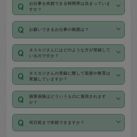
す。
丈夫です。
お仕事を依頼できる時間帯は決まっていま
料金のご請求と合わせてお支払いとなり
定期の最低利用回数は設けていない代わ
デビットカード・プリペイドカード（Vプ
すか？
ます。交通費の金額は「依頼の詳細」に
りに、一定数を超えたキャンセルは有償
リカ、au WALLETなど）
は支払にはご利
時間帯は3種類あります。いずれも１回あ
自動計算で表示されます。
でキャンセルすることが出来ます。
用いただけませんのでご注意ください。
お願いできるお仕事の範囲は？
たり３時間です。
銀行振込や現金払いも対応していませ
（例：毎週定期の場合は３回以上のキャ
ん。
掃除、整理収納、洗濯、買い物、料理、
・ＡＭ ９時～１２時
ンセルが有償（1200円、隔週定期の場合
なお、タスカジさんの交通費も、依頼料
タスカジさんにはどのような方が登録して
作り置きです。タスカジさんによってで
・ＰＭ １３時～１６時
いるのですか？
は２回以上のキャンセルが有償（1200
金のご請求と合わせてお支払いとなりま
きる仕事の範囲が異なりますので、依頼
・夜 １８時～２１時
円））
す。交通費の金額は「依頼の詳細」に自
主婦として長年の家事経験をお持ちの
する前にタスカジさんのプロフィールで
動計算で表示されます。
タスカジさんの登録に際して面接や教育は
方、栄養士・調理師といった資格者で保
確認してください。
開始時間を２時間前後変更することが可
実施していますか？
育園や学校の給食やレストランで料理関
基本的に、高所での作業や危険作業、屋
能です。依頼送信後、個別にタスカジさ
応募の際に、各自事務局との面接と説明
係の専門職に従事されていた方、日本で
外での作業は対象外です。
んにメッセージを送り調整してくださ
損害保険はどういうものに適用されます
を行っています。その後、身分証明書の
すでにハウスキーパーや英語の先生とし
か？
い。ただし、２時間を越えての調整はで
写真提出をしていただいています。外国
てお仕事をしているフィリピン出身の
きません。
依頼者とタスカジさんとの間でタスカジ
人の場合は在留カードで労働許可状況を
方、海外からの留学生、家事が好きな会
万が一、依頼した時間帯と作業時間が１
何日前まで依頼できますか？
を通して成立した作業時間内での作業に
確認しています。タスカジさんトレーニ
社員など様々なバックグラウンドの方が
時間も被らない場合、損害保険の対象外
適用されます。作業範囲は、掃除、洗
ング動画を使ったセルフトレーニングの
登録しています。
となりますので、ご注意ください。