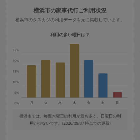
玉、など
きた場合は損害保険の対象外となるので
依頼者不在による当日キャンセル＝依頼
横浜市の家事代行ご利用状況
ご注意ください。
金額の100%＋交通費全額
横浜市のタスカジの利用データを元に掲載しています。
あわせてこちらも参照ください
：
初めて
利用します。注意しなくてはいけない点
※例：依頼日時／土曜日午前9時開始の場
利用の多い曜日は？
はありますか？
合、水曜日午前9時以降はキャンセル料が
発生
25%
水曜日9時〜金曜日9時まで＝依頼料金の
20%
50%
15%
金曜日9時～土曜日8時まで＝依頼金額の
100%
10%
土曜日8時〜実施時間＝依頼金額の100%
5%
＋交通費全額
月
火
水
木
金
土
日
0%
依頼者不在による当日キャンセル＝依頼
金額の100%＋交通費全額
横浜市では、毎週木曜日の利用が最も多く、日曜日の利
用が少ないです。(2026/08/07 時点での更新)
2. 定期契約キャンセル（定期契約のみ）