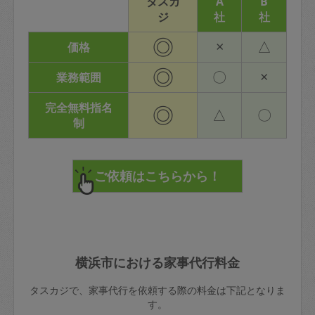
タスカ
A
B
ジ
社
社
◎
×
△
価格
◎
〇
×
業務範囲
完全無料指名
◎
△
〇
制
横浜市における家事代行料金
タスカジで、家事代行を依頼する際の料金は下記となりま
す。