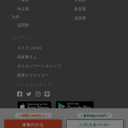
埼玉県
奈良県
九州
滋賀県
福岡県
コンテンツ
タスカジplus
助家事さん
タスカジブートキャンプ
家事クリエイター
ソーシャルメディア
＼1時間1,500円から／
＼最高時給3,000円／
Copyright TASKAJI Inc.
家事代行を
ハウスキーパー