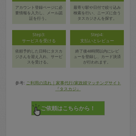
アカウント登録ページに必
最寄り駅や日付で絞り込み
要情報を入力し、メール認
検索を行い、ニーズに合う
証を行う。
タスカジさんを探す。
Step3:
Step4:
サービスを受ける
支払いとレビュー
依頼予約した日時にタスカ
終了後48時間以内にレビ
ジさんを迎え入れ、サービ
ューを登録し、カード決済
スを受ける。
が行われます。
参考:
ご利用の流れ｜家事代行/家政婦マッチングサイト
『タスカジ』