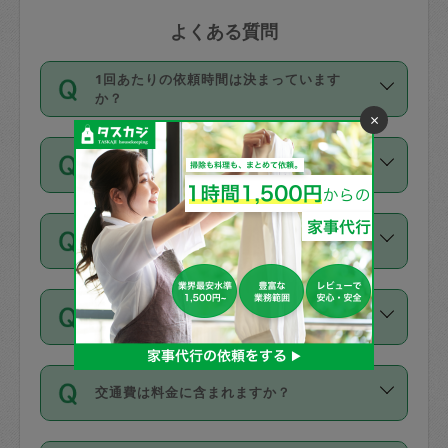
よくある質問
1回あたりの依頼時間は決まっています
か？
×
依頼1回につき3時間固定です。3時間を
価格はどうやって決まっていますか？
超えて依頼したい場合は、延長機能をご
利用ください。機能をご利用いただくに
11種類の価格帯の中からタスカジさん自
は、タスカジさんに事前に相談し、合意
支払い方法を教えてください
身が価格を選んで設定しています。
の上事前申請することが必要です。な
タスカジさんの価格設定には最初は制限
お、3時間を下回っても、値引き等はござ
お支払方法はクレジットカード（Visa／
があり、レビュー件数、レビューの平均
いません。
同じタスカジさんに定期的にお願いする場
Master／JCB／AMERICAN EXPRESS／
値、などで除々に設定可能な最高額が上
合はお得になる？
Diners Club）のみとなります。
がっていく仕組みになっています。
依頼には「スポット」と「定期（毎週｜
カード情報のご登録は、依頼リクエスト
交通費は料金に含まれますか？
隔週）」があり、「定期」の依頼は「ス
を行う際にご入力ください。プロフィー
ポット」よりお得な料金でご利用できま
ル登録時にはご入力いただかなくても大
交通費は依頼料金とは別途発生し、依頼