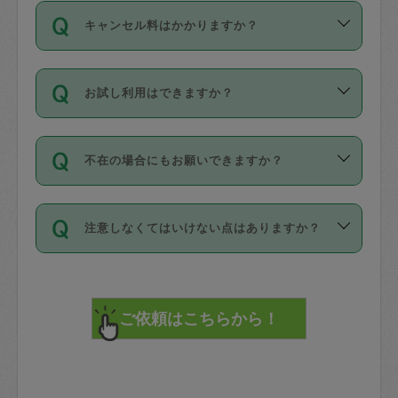
ご依頼は、現在を起点に3日後（72時間
濯、料理、作り置き、整理収納、買い物
のち、タスカジモニター宅にて３時間の
また外国人の方は英語しか話せない方、
キャンセル料はかかりますか？
以降）の日時から受付可能となっていま
です。作業中に物を壊したり、人にけが
現場トライアルを受け、合格したタスカ
日本語も話せる方など様々です。
す。
をさせたりした場合が対象で、補償金額
ジさんが活動されています。
キャンセル料には、以下の2種類がありま
ただし、72時間を切った直前の日程では
は対物1000万円、対人1億円が上限で
バックグラウンドや得意分野はプロフィ
お試し利用はできますか？
す。
タスカジさんへ「募集」をかけることが
す。
※テストセンターの講評は１件目のレビュ
ールに記載していますので、各自の得意
可能です。
ーとして記載されていますので依頼の際
分野を見極めて、目的に合わせてお仕事
「お試し利用」というメニューはありま
万が一損害が発生した場合は、その場の
に参考にしてください。
を依頼してください。
不在の場合にもお願いできますか？
せんが、「一回のみ」依頼を活用するこ
1. 直前キャンセル（定期、スポット契約
写真を撮り、
参考
：
【詳細】タスカジさんの登録に際
とによって、気に入ったタスカジさんを
共通）
タスカジサポートセンターまでご連絡く
して面接や教育は実施していますか？
不在の場合の作業はタスカジさんの同意
見つけることができます。
・タスカジさんのお仕事開始予定時間前
ださい。
注意しなくてはいけない点はありますか？
が必要です。数回の依頼ののち、タスカ
72時間を超える※と、以下のキャンセル
詳細FAQ：
損害賠償保険について教えて
ジさんと依頼者の間で十分な信頼関係が
まず、条件の合う気になるタスカジさ
料が発生します。
ください。
貴重品は紛失の際トラブルの元となるの
できたのち、タスカジさんに依頼してみ
ん、２・３人に「スポット」依頼をして
で、必ず鍵のかかるロッカーや金庫に入
てください。
みてください。
直前キャンセル料：
れて依頼者の責任の元管理するよう心掛
不在時に部屋に入るためにタスカジさん
その後、一番気に入ったタスカジさんに
72時間前〜24時間前＝依頼料金の50%
けてください。
に鍵を預ける必要がありますが、タスカ
「定期（毎週・隔週）」依頼をしてくだ
24時間前～1時間前＝依頼金額の100%
※パスポート、クレジットカード、銀行カ
ジさんが紛失した鍵によって二次的な損
さい。
1時間前〜実施時間＝依頼金額の100%＋
ード、5千円以上のアクセサリー、500円
害（たとえば、第三者の侵入など）が起
交通費全額