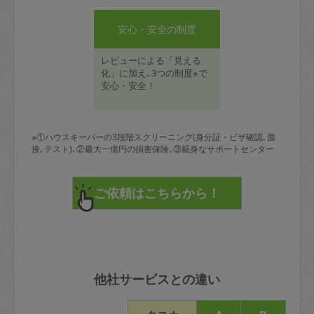
安心・安全の制度
レビューによる「見える
化」に加え､3つの制度※で
安心・安全！
※①ハウスキーパーの3段階スクリーニング(身分証・ビザ確認､面
接､テスト)､②最大一億円の損害保険､③親身なサポートセンター
他社サービスとの違い