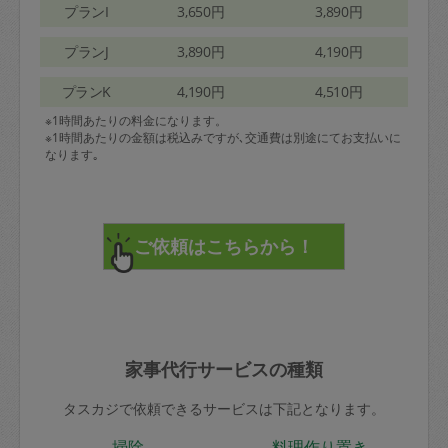
プランI
3,650円
3,890円
プランJ
3,890円
4,190円
プランK
4,190円
4,510円
※1時間あたりの料金になります。
※1時間あたりの金額は税込みですが､交通費は別途にてお支払いに
なります｡
家事代行サービスの種類
タスカジで依頼できるサービスは下記となります。
掃除
料理作り置き