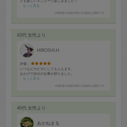
ども新しいメニューで楽しみました！
パクチーサラダもやみつきになります。
もっと見る
※依頼者の依頼当時の主観的な感想です。
60代 女性より
HIROSHI.H
評価：
いつもピカピカにしてもらえます。
おかげで自分の仕事が捗りました。
もっと見る
※依頼者の依頼当時の主観的な感想です。
40代 女性より
あかねまる