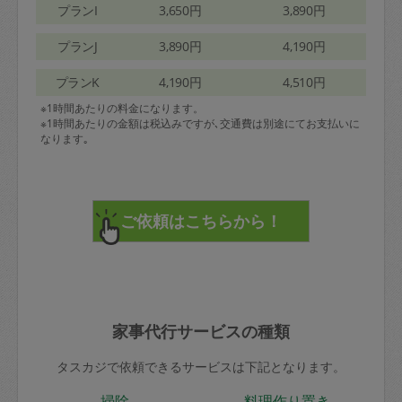
プランI
3,650円
3,890円
プランJ
3,890円
4,190円
プランK
4,190円
4,510円
※1時間あたりの料金になります。
※1時間あたりの金額は税込みですが､交通費は別途にてお支払いに
なります｡
家事代行サービスの種類
タスカジで依頼できるサービスは下記となります。
掃除
料理作り置き