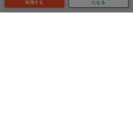
利用する
になる
またよろしくお願いいたします。
nonko(のんこ)
評価：
本日もありがとうございました、水回りが綺麗になりま
した。
もっと見る
※依頼者の依頼当時の主観的な感想です。
50代 女性より
はなぽん☆
評価：
今日もさくさくと作業を進めてくださいました。
前回の寝室部と、リビングの食器やマスクなど
捨てる判断も決して無理して捨ててくださいとはおっし
ゃらない方で、物の良さを褒めてくださったりして気持
ちよく進める事ができました。
もっと見る
片付いた後の空気感が全く違い、これから頑張ろうとい
※依頼者の依頼当時の主観的な感想です。