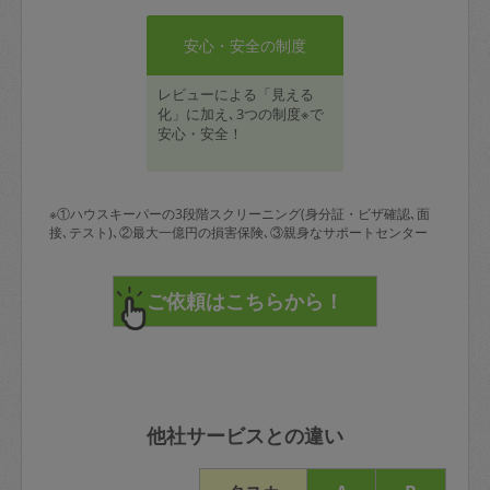
安心・安全の制度
レビューによる「見える
化」に加え､3つの制度※で
安心・安全！
※①ハウスキーパーの3段階スクリーニング(身分証・ビザ確認､面
接､テスト)､②最大一億円の損害保険､③親身なサポートセンター
他社サービスとの違い