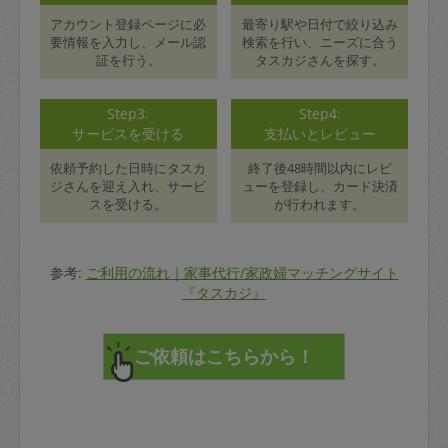
アカウント登録ページに必
最寄り駅や日付で絞り込み
要情報を入力し、メール認
検索を行い、ニーズに合う
証を行う。
タスカジさんを探す。
Step3:
Step4:
サービスを受ける
支払いとレビュー
依頼予約した日時にタスカ
終了後48時間以内にレビ
ジさんを迎え入れ、サービ
ューを登録し、カード決済
スを受ける。
が行われます。
参考:
ご利用の流れ｜家事代行/家政婦マッチングサイト
『タスカジ』