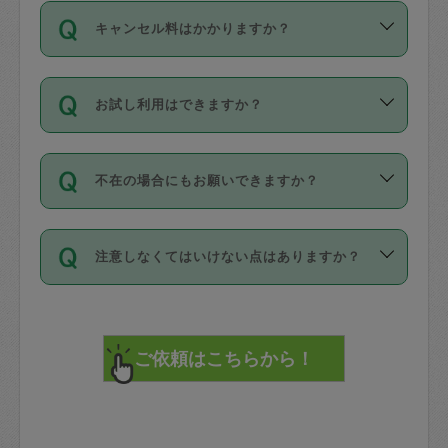
ご依頼は、現在を起点に3日後（72時間
濯、料理、作り置き、整理収納、買い物
のち、タスカジモニター宅にて３時間の
また外国人の方は英語しか話せない方、
キャンセル料はかかりますか？
以降）の日時から受付可能となっていま
です。作業中に物を壊したり、人にけが
現場トライアルを受け、合格したタスカ
日本語も話せる方など様々です。
す。
をさせたりした場合が対象で、補償金額
ジさんが活動されています。
キャンセル料には、以下の2種類がありま
ただし、72時間を切った直前の日程では
は対物1000万円、対人1億円が上限で
バックグラウンドや得意分野はプロフィ
お試し利用はできますか？
す。
タスカジさんへ「募集」をかけることが
す。
※テストセンターの講評は１件目のレビュ
ールに記載していますので、各自の得意
可能です。
ーとして記載されていますので依頼の際
分野を見極めて、目的に合わせてお仕事
「お試し利用」というメニューはありま
万が一損害が発生した場合は、その場の
に参考にしてください。
を依頼してください。
不在の場合にもお願いできますか？
せんが、「一回のみ」依頼を活用するこ
1. 直前キャンセル（定期、スポット契約
写真を撮り、
参考
：
【詳細】タスカジさんの登録に際
とによって、気に入ったタスカジさんを
共通）
タスカジサポートセンターまでご連絡く
して面接や教育は実施していますか？
不在の場合の作業はタスカジさんの同意
見つけることができます。
・タスカジさんのお仕事開始予定時間前
ださい。
注意しなくてはいけない点はありますか？
が必要です。数回の依頼ののち、タスカ
72時間を超える※と、以下のキャンセル
詳細FAQ：
損害賠償保険について教えて
ジさんと依頼者の間で十分な信頼関係が
まず、条件の合う気になるタスカジさ
料が発生します。
ください。
貴重品は紛失の際トラブルの元となるの
できたのち、タスカジさんに依頼してみ
ん、２・３人に「スポット」依頼をして
で、必ず鍵のかかるロッカーや金庫に入
てください。
みてください。
直前キャンセル料：
れて依頼者の責任の元管理するよう心掛
不在時に部屋に入るためにタスカジさん
その後、一番気に入ったタスカジさんに
72時間前〜24時間前＝依頼料金の50%
けてください。
に鍵を預ける必要がありますが、タスカ
「定期（毎週・隔週）」依頼をしてくだ
24時間前～1時間前＝依頼金額の100%
※パスポート、クレジットカード、銀行カ
ジさんが紛失した鍵によって二次的な損
さい。
1時間前〜実施時間＝依頼金額の100%＋
ード、5千円以上のアクセサリー、500円
害（たとえば、第三者の侵入など）が起
交通費全額