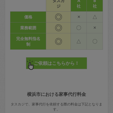
タスカ
A
B
ジ
社
社
◎
×
△
価格
◎
〇
×
業務範囲
完全無料指名
◎
△
〇
制
横浜市における家事代行料金
タスカジで、家事代行を依頼する際の料金は下記となりま
す。