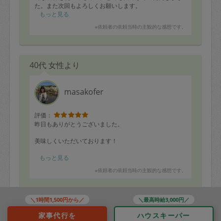
た。また次回もよろしくお願いします。
もっと見る
※依頼者の依頼当時の主観的な感想です。
40代 女性より
masakofer
評価：
昨日もありがとうございました。
美味しくいただいております！
・エノキとツナのナゲット
もっと見る
・海老のスイートチリソース
※依頼者の依頼当時の主観的な感想です。
・はんぺん枝豆
・コロッケ
・ハンバーグ
・豚肉と梅肉あえ
＼1時間1,500円から／
＼最高時給3,000円／
40代 男性より
・鶏の大葉ソース
家事代行を
ハウスキーパー
・しらすのアヒージョ春キャベツそえ