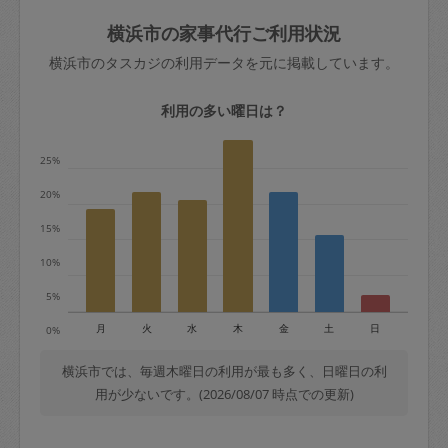
玉、など
きた場合は損害保険の対象外となるので
依頼者不在による当日キャンセル＝依頼
横浜市の家事代行ご利用状況
ご注意ください。
金額の100%＋交通費全額
横浜市のタスカジの利用データを元に掲載しています。
あわせてこちらも参照ください
：
初めて
利用します。注意しなくてはいけない点
※例：依頼日時／土曜日午前9時開始の場
利用の多い曜日は？
はありますか？
合、水曜日午前9時以降はキャンセル料が
発生
25%
水曜日9時〜金曜日9時まで＝依頼料金の
20%
50%
15%
金曜日9時～土曜日8時まで＝依頼金額の
100%
10%
土曜日8時〜実施時間＝依頼金額の100%
5%
＋交通費全額
月
火
水
木
金
土
日
0%
依頼者不在による当日キャンセル＝依頼
金額の100%＋交通費全額
横浜市では、毎週木曜日の利用が最も多く、日曜日の利
用が少ないです。(2026/08/07 時点での更新)
2. 定期契約キャンセル（定期契約のみ）