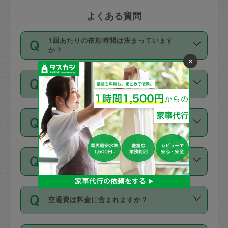
よくある質問
1回あたりの依頼時間は決まっています
か？
×
依頼1回につき3時間固定です。3時間を
価格はどうやって決まっていますか？
超えて依頼したい場合は、延長機能をご
利用ください。機能をご利用いただくに
11種類の価格帯の中からタスカジさん自
は、タスカジさんに事前に相談し、合意
支払い方法を教えてください
身が価格を選んで設定しています。
の上事前申請することが必要です。な
タスカジさんの価格設定には最初は制限
お、3時間を下回っても、値引き等はござ
お支払方法はクレジットカード（Visa／
があり、レビュー件数、レビューの平均
いません。
同じタスカジさんに定期的にお願いする場
Master／JCB／AMERICAN EXPRESS／
値、などで除々に設定可能な最高額が上
合はお得になる？
Diners Club）のみとなります。
がっていく仕組みになっています。
依頼には「スポット」と「定期（毎週｜
カード情報のご登録は、依頼リクエスト
交通費は料金に含まれますか？
隔週）」があり、「定期」の依頼は「ス
を行う際にご入力ください。プロフィー
ポット」よりお得な料金でご利用できま
ル登録時にはご入力いただかなくても大
交通費は依頼料金とは別途発生し、依頼