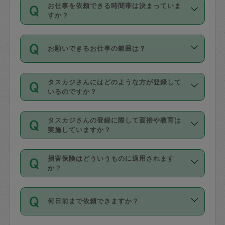
す。
丈夫です。
お仕事を依頼できる時間帯は決まっていま
料金のご請求と合わせてお支払いとなり
定期の最低利用回数は設けていない代わ
デビットカード・プリペイドカード（Vプ
すか？
ます。交通費の金額は「依頼の詳細」に
りに、一定数を超えたキャンセルは有償
リカ、au WALLETなど）
は支払にはご利
時間帯は3種類あります。いずれも１回あ
自動計算で表示されます。
でキャンセルすることが出来ます。
用いただけませんのでご注意ください。
お願いできるお仕事の範囲は？
たり３時間です。
銀行振込や現金払いも対応していませ
（例：毎週定期の場合は３回以上のキャ
ん。
掃除、整理収納、洗濯、買い物、料理、
・ＡＭ ９時～１２時
ンセルが有償（1200円、隔週定期の場合
なお、タスカジさんの交通費も、依頼料
タスカジさんにはどのような方が登録して
作り置きです。タスカジさんによってで
・ＰＭ １３時～１６時
いるのですか？
は２回以上のキャンセルが有償（1200
金のご請求と合わせてお支払いとなりま
きる仕事の範囲が異なりますので、依頼
・夜 １８時～２１時
円））
す。交通費の金額は「依頼の詳細」に自
主婦として長年の家事経験をお持ちの
する前にタスカジさんのプロフィールで
動計算で表示されます。
タスカジさんの登録に際して面接や教育は
方、栄養士・調理師といった資格者で保
確認してください。
開始時間を２時間前後変更することが可
実施していますか？
育園や学校の給食やレストランで料理関
基本的に、高所での作業や危険作業、屋
能です。依頼送信後、個別にタスカジさ
応募の際に、各自事務局との面接と説明
係の専門職に従事されていた方、日本で
外での作業は対象外です。
んにメッセージを送り調整してくださ
損害保険はどういうものに適用されます
を行っています。その後、身分証明書の
すでにハウスキーパーや英語の先生とし
か？
い。ただし、２時間を越えての調整はで
写真提出をしていただいています。外国
てお仕事をしているフィリピン出身の
きません。
依頼者とタスカジさんとの間でタスカジ
人の場合は在留カードで労働許可状況を
方、海外からの留学生、家事が好きな会
万が一、依頼した時間帯と作業時間が１
何日前まで依頼できますか？
を通して成立した作業時間内での作業に
確認しています。タスカジさんトレーニ
社員など様々なバックグラウンドの方が
時間も被らない場合、損害保険の対象外
適用されます。作業範囲は、掃除、洗
ング動画を使ったセルフトレーニングの
登録しています。
となりますので、ご注意ください。