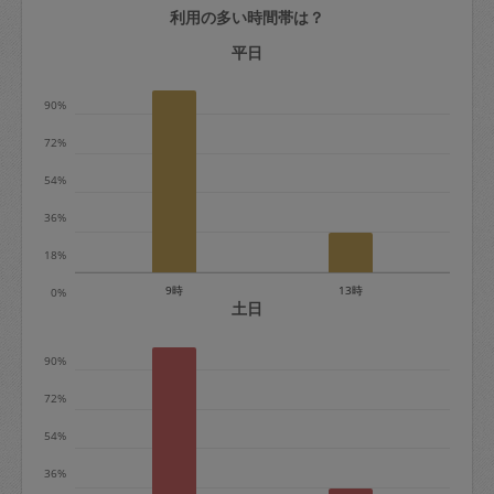
利用の多い時間帯は？
定期契約をキャンセルする場合、毎週定
期は月2回まで隔週定期は月1回までキャ
平日
ンセル料は発生しません。それ以上はキ
90%
ャンセル料が発生します。
72%
定期契約キャンセル料：
54%
・1回につき1,200円※
36%
・詳細ルールは、
こちら
を参照くださ
い。
18%
9時
13時
0%
※キャンセル料金の設定について：
土日
定期依頼1回（3時間）の金額とスポット
90%
1回（3時間）依頼した場合の金額の差額
相当で料金設定されています。
72%
54%
36%