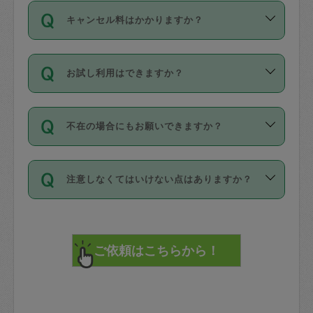
ご依頼は、現在を起点に3日後（72時間
濯、料理、作り置き、整理収納、買い物
のち、タスカジモニター宅にて３時間の
また外国人の方は英語しか話せない方、
キャンセル料はかかりますか？
以降）の日時から受付可能となっていま
です。作業中に物を壊したり、人にけが
現場トライアルを受け、合格したタスカ
日本語も話せる方など様々です。
す。
をさせたりした場合が対象で、補償金額
ジさんが活動されています。
キャンセル料には、以下の2種類がありま
ただし、72時間を切った直前の日程では
は対物1000万円、対人1億円が上限で
バックグラウンドや得意分野はプロフィ
お試し利用はできますか？
す。
タスカジさんへ「募集」をかけることが
す。
※テストセンターの講評は１件目のレビュ
ールに記載していますので、各自の得意
可能です。
ーとして記載されていますので依頼の際
分野を見極めて、目的に合わせてお仕事
「お試し利用」というメニューはありま
万が一損害が発生した場合は、その場の
に参考にしてください。
を依頼してください。
不在の場合にもお願いできますか？
せんが、「一回のみ」依頼を活用するこ
1. 直前キャンセル（定期、スポット契約
写真を撮り、
参考
：
【詳細】タスカジさんの登録に際
とによって、気に入ったタスカジさんを
共通）
タスカジサポートセンターまでご連絡く
して面接や教育は実施していますか？
不在の場合の作業はタスカジさんの同意
見つけることができます。
・タスカジさんのお仕事開始予定時間前
ださい。
注意しなくてはいけない点はありますか？
が必要です。数回の依頼ののち、タスカ
72時間を超える※と、以下のキャンセル
詳細FAQ：
損害賠償保険について教えて
ジさんと依頼者の間で十分な信頼関係が
まず、条件の合う気になるタスカジさ
料が発生します。
ください。
貴重品は紛失の際トラブルの元となるの
できたのち、タスカジさんに依頼してみ
ん、２・３人に「スポット」依頼をして
で、必ず鍵のかかるロッカーや金庫に入
てください。
みてください。
直前キャンセル料：
れて依頼者の責任の元管理するよう心掛
不在時に部屋に入るためにタスカジさん
その後、一番気に入ったタスカジさんに
72時間前〜24時間前＝依頼料金の50%
けてください。
に鍵を預ける必要がありますが、タスカ
「定期（毎週・隔週）」依頼をしてくだ
24時間前～1時間前＝依頼金額の100%
※パスポート、クレジットカード、銀行カ
ジさんが紛失した鍵によって二次的な損
さい。
1時間前〜実施時間＝依頼金額の100%＋
ード、5千円以上のアクセサリー、500円
害（たとえば、第三者の侵入など）が起
交通費全額