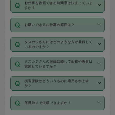
す。
丈夫です。
お仕事を依頼できる時間帯は決まっていま
料金のご請求と合わせてお支払いとなり
定期の最低利用回数は設けていない代わ
デビットカード・プリペイドカード（Vプ
すか？
ます。交通費の金額は「依頼の詳細」に
りに、一定数を超えたキャンセルは有償
リカ、au WALLETなど）
は支払にはご利
時間帯は3種類あります。いずれも１回あ
自動計算で表示されます。
でキャンセルすることが出来ます。
用いただけませんのでご注意ください。
お願いできるお仕事の範囲は？
たり３時間です。
銀行振込や現金払いも対応していませ
（例：毎週定期の場合は３回以上のキャ
ん。
掃除、整理収納、洗濯、買い物、料理、
・ＡＭ ９時～１２時
ンセルが有償（1200円、隔週定期の場合
なお、タスカジさんの交通費も、依頼料
タスカジさんにはどのような方が登録して
作り置きです。タスカジさんによってで
・ＰＭ １３時～１６時
いるのですか？
は２回以上のキャンセルが有償（1200
金のご請求と合わせてお支払いとなりま
きる仕事の範囲が異なりますので、依頼
・夜 １８時～２１時
円））
す。交通費の金額は「依頼の詳細」に自
主婦として長年の家事経験をお持ちの
する前にタスカジさんのプロフィールで
動計算で表示されます。
タスカジさんの登録に際して面接や教育は
方、栄養士・調理師といった資格者で保
確認してください。
開始時間を２時間前後変更することが可
実施していますか？
育園や学校の給食やレストランで料理関
基本的に、高所での作業や危険作業、屋
能です。依頼送信後、個別にタスカジさ
応募の際に、各自事務局との面接と説明
係の専門職に従事されていた方、日本で
外での作業は対象外です。
んにメッセージを送り調整してくださ
損害保険はどういうものに適用されます
を行っています。その後、身分証明書の
すでにハウスキーパーや英語の先生とし
か？
い。ただし、２時間を越えての調整はで
写真提出をしていただいています。外国
てお仕事をしているフィリピン出身の
きません。
依頼者とタスカジさんとの間でタスカジ
人の場合は在留カードで労働許可状況を
方、海外からの留学生、家事が好きな会
万が一、依頼した時間帯と作業時間が１
何日前まで依頼できますか？
を通して成立した作業時間内での作業に
確認しています。タスカジさんトレーニ
社員など様々なバックグラウンドの方が
時間も被らない場合、損害保険の対象外
適用されます。作業範囲は、掃除、洗
ング動画を使ったセルフトレーニングの
登録しています。
となりますので、ご注意ください。