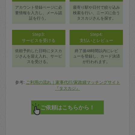
アカウント登録ページに必
最寄り駅や日付で絞り込み
要情報を入力し、メール認
検索を行い、ニーズに合う
証を行う。
タスカジさんを探す。
Step3:
Step4:
サービスを受ける
支払いとレビュー
依頼予約した日時にタスカ
終了後48時間以内にレビ
ジさんを迎え入れ、サービ
ューを登録し、カード決済
スを受ける。
が行われます。
参考:
ご利用の流れ｜家事代行/家政婦マッチングサイト
『タスカジ』