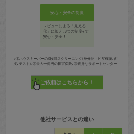
安心・安全の制度
レビューによる「見える
化」に加え､3つの制度※で
安心・安全！
※①ハウスキーパーの3段階スクリーニング(身分証・ビザ確認､面
接､テスト)､②最大一億円の損害保険､③親身なサポートセンター
他社サービスとの違い