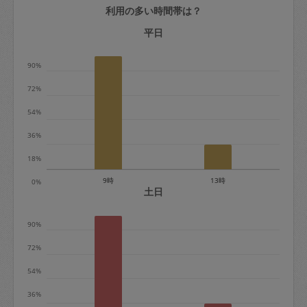
利用の多い時間帯は？
定期契約をキャンセルする場合、毎週定
期は月2回まで隔週定期は月1回までキャ
平日
ンセル料は発生しません。それ以上はキ
90%
ャンセル料が発生します。
72%
定期契約キャンセル料：
54%
・1回につき1,200円※
36%
・詳細ルールは、
こちら
を参照くださ
い。
18%
9時
13時
0%
※キャンセル料金の設定について：
土日
定期依頼1回（3時間）の金額とスポット
90%
1回（3時間）依頼した場合の金額の差額
相当で料金設定されています。
72%
54%
36%