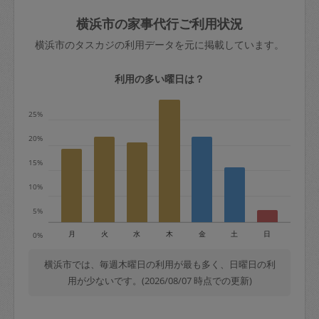
玉、など
きた場合は損害保険の対象外となるので
依頼者不在による当日キャンセル＝依頼
横浜市の家事代行ご利用状況
ご注意ください。
金額の100%＋交通費全額
横浜市のタスカジの利用データを元に掲載しています。
あわせてこちらも参照ください
：
初めて
利用します。注意しなくてはいけない点
※例：依頼日時／土曜日午前9時開始の場
利用の多い曜日は？
はありますか？
合、水曜日午前9時以降はキャンセル料が
発生
25%
水曜日9時〜金曜日9時まで＝依頼料金の
20%
50%
15%
金曜日9時～土曜日8時まで＝依頼金額の
100%
10%
土曜日8時〜実施時間＝依頼金額の100%
5%
＋交通費全額
月
火
水
木
金
土
日
0%
依頼者不在による当日キャンセル＝依頼
金額の100%＋交通費全額
横浜市では、毎週木曜日の利用が最も多く、日曜日の利
用が少ないです。(2026/08/07 時点での更新)
2. 定期契約キャンセル（定期契約のみ）