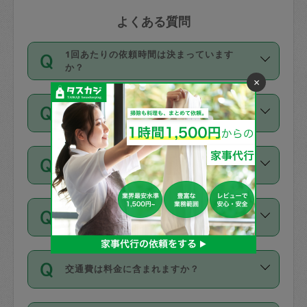
よくある質問
1回あたりの依頼時間は決まっています
か？
×
依頼1回につき3時間固定です。3時間を
価格はどうやって決まっていますか？
超えて依頼したい場合は、延長機能をご
利用ください。機能をご利用いただくに
11種類の価格帯の中からタスカジさん自
は、タスカジさんに事前に相談し、合意
支払い方法を教えてください
身が価格を選んで設定しています。
の上事前申請することが必要です。な
タスカジさんの価格設定には最初は制限
お、3時間を下回っても、値引き等はござ
お支払方法はクレジットカード（Visa／
があり、レビュー件数、レビューの平均
いません。
同じタスカジさんに定期的にお願いする場
Master／JCB／AMERICAN EXPRESS／
値、などで除々に設定可能な最高額が上
合はお得になる？
Diners Club）のみとなります。
がっていく仕組みになっています。
依頼には「スポット」と「定期（毎週｜
カード情報のご登録は、依頼リクエスト
交通費は料金に含まれますか？
隔週）」があり、「定期」の依頼は「ス
を行う際にご入力ください。プロフィー
ポット」よりお得な料金でご利用できま
ル登録時にはご入力いただかなくても大
交通費は依頼料金とは別途発生し、依頼