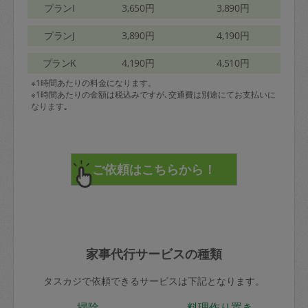
プランI
3,650円
3,890円
プランJ
3,890円
4,190円
プランK
4,190円
4,510円
※1時間あたりの料金になります。
※1時間あたりの金額は税込みですが､交通費は別途にてお支払いに
なります｡
家事代行サービスの種類
タスカジで依頼できるサービスは下記となります。
掃除
料理作り置き