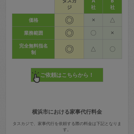
タスカ
A
B
ジ
社
社
◎
×
△
価格
◎
〇
×
業務範囲
完全無料指名
◎
△
〇
制
横浜市における家事代行料金
タスカジで、家事代行を依頼する際の料金は下記となりま
す。