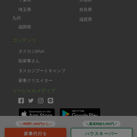
埼玉県
奈良県
九州
滋賀県
福岡県
コンテンツ
タスカジplus
助家事さん
タスカジブートキャンプ
家事クリエイター
ソーシャルメディア
＼1時間1,500円から／
＼最高時給3,000円／
Copyright TASKAJI Inc.
家事代行を
ハウスキーパー