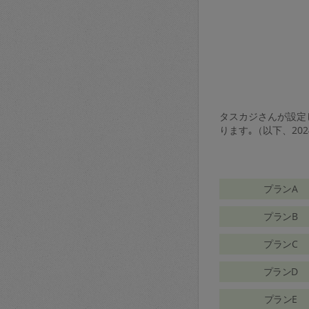
タスカジさんが設定し
ります｡（以下、20
プランA
プランB
プランC
プランD
プランE