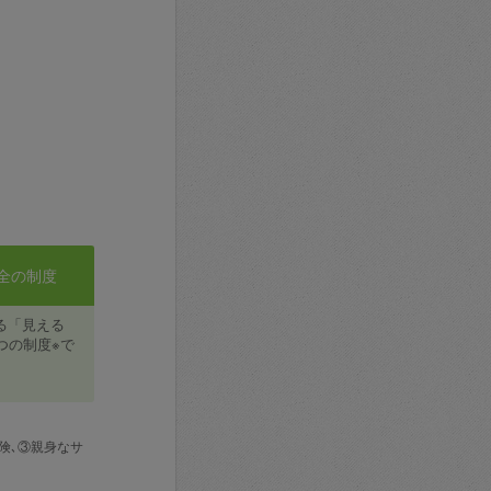
全の制度
る「見える
つの制度※で
険､③親身なサ