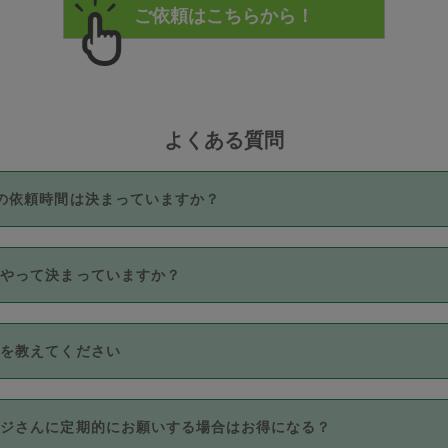
よくある質問
の依頼時間は決まっていますか？
つき3時間固定です。3時間を超えて依頼したい場合は、延長機能
うやって決まっていますか？
をご利用いただくには、タスカジさんに事前に相談し、合意の上事
。なお、3時間を下回っても、値引き等はございません。
価格帯の中からタスカジさん自身が価格を選んで設定しています。
法を教えてください
さんの価格設定には最初は制限があり、レビュー件数、レビューの
定可能な最高額が上がっていく仕組みになっています。
クレジットカード（Visa／Master／JCB／AMERICAN EXPRESS
カジさんに定期的にお願いする場合はお得になる？
のみとなります。