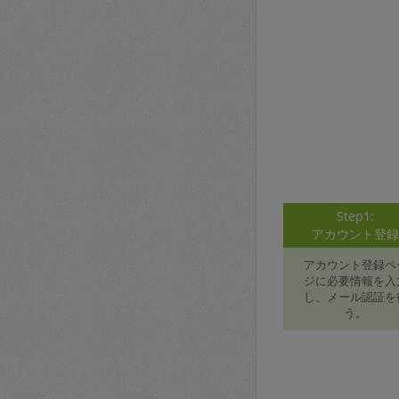
Step1:
アカウント登
アカウント登録ペ
ジに必要情報を入
し、メール認証を
う。