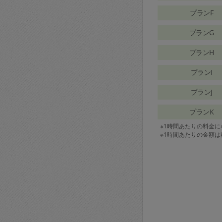
プランF
プランG
プランH
プランI
プランJ
プランK
※1時間あたりの料金
※1時間あたりの金額