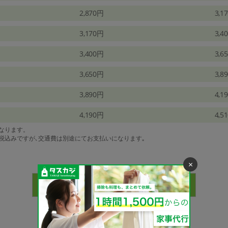
2,870円
3,1
3,170円
3,4
3,400円
3,6
3,650円
3,8
3,890円
4,1
4,190円
4,5
になります。
は税込みですが､交通費は別途にてお支払いになります｡
×