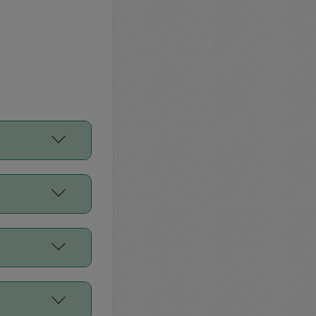
をご利用くださ
前申請すること
平均値、などで
／Diners