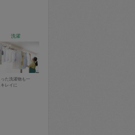
洗濯
まった洗濯物も一
にキレイに