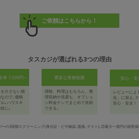
タスカジが選ばれる3つの理由
 1,500円~
豊富な業務範囲
安心・安
者を介さない個
掃除、料理はもちろん、整
レビューによ
なので､価格
理収納や洗濯も、オプショ
化」に加え､3
ル｡ハウスキ
ン料金ナシでまとめて依頼
安心・安全！
給に｡
できる。
パーの3段階スクリーニング(身分証・ビザ確認､面接､テスト)､②最大一億円の損害保