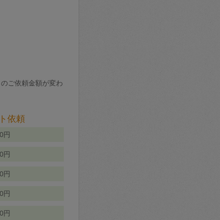
りのご依頼金額が変わ
ト依頼
00円
00円
50円
80円
70円