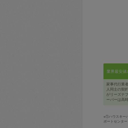
業界最安値水準
家事代行業
人同士の契約
がリーズナブ
ーパーは高時
※①ハウスキー
ポートセンター