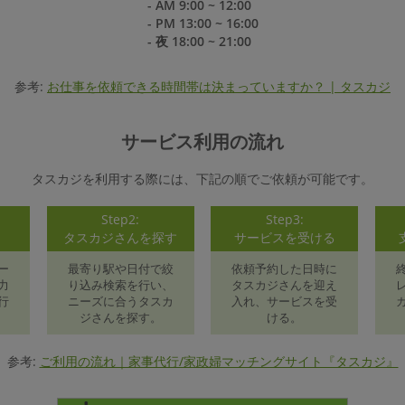
- AM 9:00 ~ 12:00
- PM 13:00 ~ 16:00
- 夜 18:00 ~ 21:00
参考:
お仕事を依頼できる時間帯は決まっていますか？ | タスカジ
サービス利用の流れ
タスカジを利用する際には、下記の順でご依頼が可能です。
Step2:
Step3:
録
タスカジさんを探す
サービスを受ける
ー
最寄り駅や日付で絞
依頼予約した日時に
力
り込み検索を行い、
タスカジさんを迎え
行
ニーズに合うタスカ
入れ、サービスを受
ジさんを探す。
ける。
参考:
ご利用の流れ｜家事代行/家政婦マッチングサイト『タスカジ』