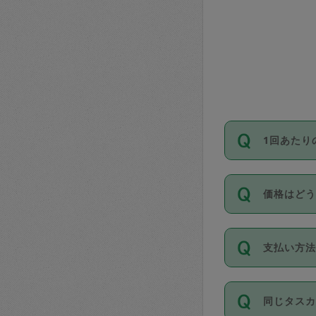
1回あたり
依頼1回に
価格はど
い。機能
が必要です
11種類の
支払い方
タスカジ
除々に設
お支払方法は
同じタス
Club）