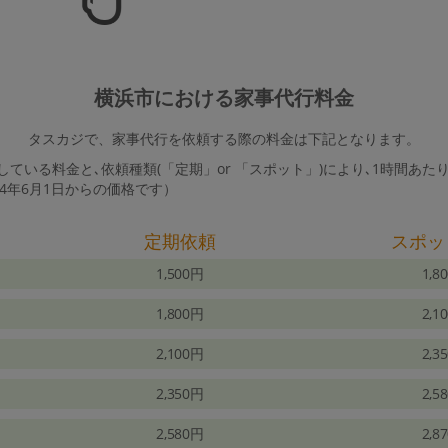
横浜市における家事代行料金
タスカジで、家事代行を依頼する際の料金は下記となります。
ている料金と､依頼種類(「定期」or 「スポット」)により､1時間あた
24年6月1日からの価格です）
定期依頼
スポッ
1,500円
1,8
1,800円
2,1
2,100円
2,3
2,350円
2,5
2,580円
2,8