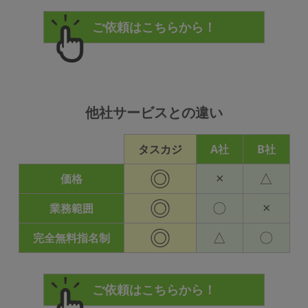
他社サービスとの違い
タスカジ
A社
B社
◎
×
△
価格
◎
〇
×
業務範囲
◎
△
〇
完全無料指名制