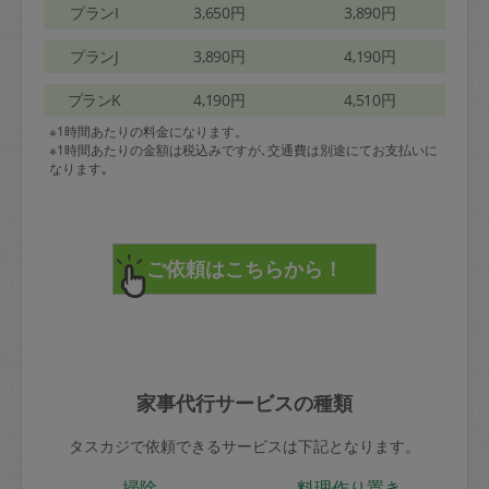
プランI
3,650円
3,890円
プランJ
3,890円
4,190円
プランK
4,190円
4,510円
※1時間あたりの料金になります。
※1時間あたりの金額は税込みですが､交通費は別途にてお支払いに
なります｡
家事代行サービスの種類
タスカジで依頼できるサービスは下記となります。
掃除
料理作り置き