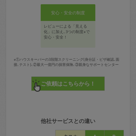
安心・安全の制度
レビューによる「見える
化」に加え､3つの制度※で
安心・安全！
※①ハウスキーパーの3段階スクリーニング(身分証・ビザ確認､面
接､テスト)､②最大一億円の損害保険､③親身なサポートセンター
他社サービスとの違い