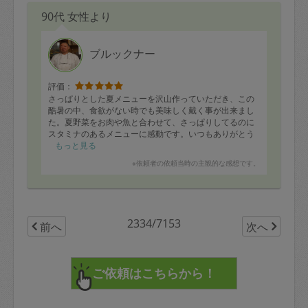
90代 女性より
ブルックナー
評価：
さっぱりとした夏メニューを沢山作っていただき、この
酷暑の中、食欲がない時でも美味しく戴く事が出来まし
た。夏野菜をお肉や魚と合わせて、さっぱりしてるのに
スタミナのあるメニューに感動です。いつもありがとう
ございます。
もっと見る
※依頼者の依頼当時の主観的な感想です。
2334/7153
前へ
次へ