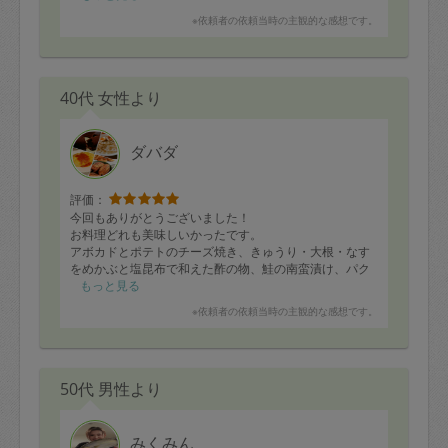
※依頼者の依頼当時の主観的な感想です。
40代 女性より
ダバダ
評価：
今回もありがとうございました！
お料理どれも美味しいかったです。
アボカドとポテトのチーズ焼き、きゅうり・大根・なす
をめかぶと塩昆布で和えた酢の物、鮭の南蛮漬け、パク
チーとトマトのスープなど、なかなか自分では思いつか
もっと見る
ないアイデア料理がとても美味しくて感動しました。
※依頼者の依頼当時の主観的な感想です。
50代 男性より
みくみん