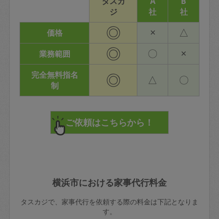
タスカ
A
B
ジ
社
社
◎
×
△
価格
◎
〇
×
業務範囲
完全無料指名
◎
△
〇
制
横浜市における家事代行料金
タスカジで、家事代行を依頼する際の料金は下記となりま
す。