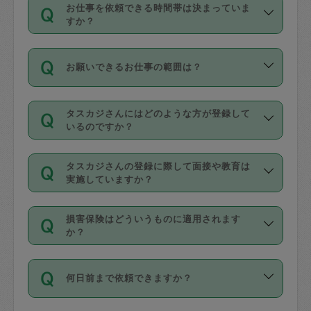
す。
丈夫です。
お仕事を依頼できる時間帯は決まっていま
料金のご請求と合わせてお支払いとなり
定期の最低利用回数は設けていない代わ
デビットカード・プリペイドカード（Vプ
すか？
ます。交通費の金額は「依頼の詳細」に
りに、一定数を超えたキャンセルは有償
リカ、au WALLETなど）
は支払にはご利
時間帯は3種類あります。いずれも１回あ
自動計算で表示されます。
でキャンセルすることが出来ます。
用いただけませんのでご注意ください。
お願いできるお仕事の範囲は？
たり３時間です。
銀行振込や現金払いも対応していませ
（例：毎週定期の場合は３回以上のキャ
ん。
掃除、整理収納、洗濯、買い物、料理、
・ＡＭ ９時～１２時
ンセルが有償（1200円、隔週定期の場合
なお、タスカジさんの交通費も、依頼料
タスカジさんにはどのような方が登録して
作り置きです。タスカジさんによってで
・ＰＭ １３時～１６時
いるのですか？
は２回以上のキャンセルが有償（1200
金のご請求と合わせてお支払いとなりま
きる仕事の範囲が異なりますので、依頼
・夜 １８時～２１時
円））
す。交通費の金額は「依頼の詳細」に自
主婦として長年の家事経験をお持ちの
する前にタスカジさんのプロフィールで
動計算で表示されます。
タスカジさんの登録に際して面接や教育は
方、栄養士・調理師といった資格者で保
確認してください。
開始時間を２時間前後変更することが可
実施していますか？
育園や学校の給食やレストランで料理関
基本的に、高所での作業や危険作業、屋
能です。依頼送信後、個別にタスカジさ
応募の際に、各自事務局との面接と説明
係の専門職に従事されていた方、日本で
外での作業は対象外です。
んにメッセージを送り調整してくださ
損害保険はどういうものに適用されます
を行っています。その後、身分証明書の
すでにハウスキーパーや英語の先生とし
か？
い。ただし、２時間を越えての調整はで
写真提出をしていただいています。外国
てお仕事をしているフィリピン出身の
きません。
依頼者とタスカジさんとの間でタスカジ
人の場合は在留カードで労働許可状況を
方、海外からの留学生、家事が好きな会
万が一、依頼した時間帯と作業時間が１
何日前まで依頼できますか？
を通して成立した作業時間内での作業に
確認しています。タスカジさんトレーニ
社員など様々なバックグラウンドの方が
時間も被らない場合、損害保険の対象外
適用されます。作業範囲は、掃除、洗
ング動画を使ったセルフトレーニングの
登録しています。
となりますので、ご注意ください。