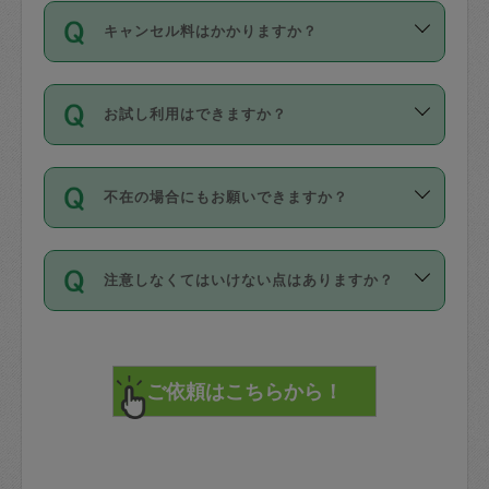
ご依頼は、現在を起点に3日後（72時間
濯、料理、作り置き、整理収納、買い物
のち、タスカジモニター宅にて３時間の
また外国人の方は英語しか話せない方、
キャンセル料はかかりますか？
以降）の日時から受付可能となっていま
です。作業中に物を壊したり、人にけが
現場トライアルを受け、合格したタスカ
日本語も話せる方など様々です。
す。
をさせたりした場合が対象で、補償金額
ジさんが活動されています。
キャンセル料には、以下の2種類がありま
ただし、72時間を切った直前の日程では
は対物1000万円、対人1億円が上限で
バックグラウンドや得意分野はプロフィ
お試し利用はできますか？
す。
タスカジさんへ「募集」をかけることが
す。
※テストセンターの講評は１件目のレビュ
ールに記載していますので、各自の得意
可能です。
ーとして記載されていますので依頼の際
分野を見極めて、目的に合わせてお仕事
「お試し利用」というメニューはありま
万が一損害が発生した場合は、その場の
に参考にしてください。
を依頼してください。
不在の場合にもお願いできますか？
せんが、「一回のみ」依頼を活用するこ
1. 直前キャンセル（定期、スポット契約
写真を撮り、
参考
：
【詳細】タスカジさんの登録に際
とによって、気に入ったタスカジさんを
共通）
タスカジサポートセンターまでご連絡く
して面接や教育は実施していますか？
不在の場合の作業はタスカジさんの同意
見つけることができます。
・タスカジさんのお仕事開始予定時間前
ださい。
注意しなくてはいけない点はありますか？
が必要です。数回の依頼ののち、タスカ
72時間を超える※と、以下のキャンセル
詳細FAQ：
損害賠償保険について教えて
ジさんと依頼者の間で十分な信頼関係が
まず、条件の合う気になるタスカジさ
料が発生します。
ください。
貴重品は紛失の際トラブルの元となるの
できたのち、タスカジさんに依頼してみ
ん、２・３人に「スポット」依頼をして
で、必ず鍵のかかるロッカーや金庫に入
てください。
みてください。
直前キャンセル料：
れて依頼者の責任の元管理するよう心掛
不在時に部屋に入るためにタスカジさん
その後、一番気に入ったタスカジさんに
72時間前〜24時間前＝依頼料金の50%
けてください。
に鍵を預ける必要がありますが、タスカ
「定期（毎週・隔週）」依頼をしてくだ
24時間前～1時間前＝依頼金額の100%
※パスポート、クレジットカード、銀行カ
ジさんが紛失した鍵によって二次的な損
さい。
1時間前〜実施時間＝依頼金額の100%＋
ード、5千円以上のアクセサリー、500円
害（たとえば、第三者の侵入など）が起
交通費全額