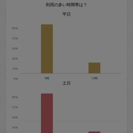
利用の多い時間帯は？
定期契約をキャンセルする場合、毎週定
期は月2回まで隔週定期は月1回までキャ
平日
ンセル料は発生しません。それ以上はキ
90%
ャンセル料が発生します。
72%
定期契約キャンセル料：
54%
・1回につき1,200円※
36%
・詳細ルールは、
こちら
を参照くださ
い。
18%
9時
13時
0%
※キャンセル料金の設定について：
土日
定期依頼1回（3時間）の金額とスポット
90%
1回（3時間）依頼した場合の金額の差額
相当で料金設定されています。
72%
54%
36%