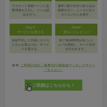
アカウント登録ページに必
最寄り駅や日付で絞り込み
要情報を入力し、メール認
検索を行い、ニーズに合う
証を行う。
タスカジさんを探す。
Step3:
Step4:
サービスを受ける
支払いとレビュー
依頼予約した日時にタスカ
終了後48時間以内にレビ
ジさんを迎え入れ、サービ
ューを登録し、カード決済
スを受ける。
が行われます。
参考:
ご利用の流れ｜家事代行/家政婦マッチングサイト
『タスカジ』