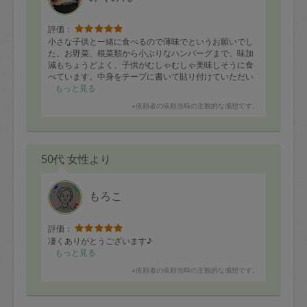
評価：
小さな子供と一緒に食べるので薄味でというお願いでし
た。お野菜、根菜類から小ぶりなハンバーグまで、味加
減もちょうどよく、子供がむしゃむしゃ美味しそうに食
べています。中身をテープに書いて貼り付けていただい
ていたのも冷蔵庫のなかで探すのに助かっています。あ
もっと見る
りがとうございました。
※依頼者の依頼当時の主観的な感想です。
50代 女性より
もろこ
評価：
凄くありがとうございます♪
もっと見る
※依頼者の依頼当時の主観的な感想です。