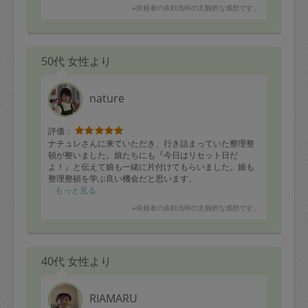
※依頼者の依頼当時の主観的な感想です。
50代 女性より
nature
評価：
ナチュレさんに来ていただき、行き詰まっていた整理整
頓が整いました。娘たちにも『今日はリセット日だ
よ！』と伝えて娘も一緒に片付けてもらいました。娘も
整理整頓を学ぶ良い機会だと思います。
また次回も楽しみにしております。
もっと見る
※依頼者の依頼当時の主観的な感想です。
40代 女性より
RIAMARU