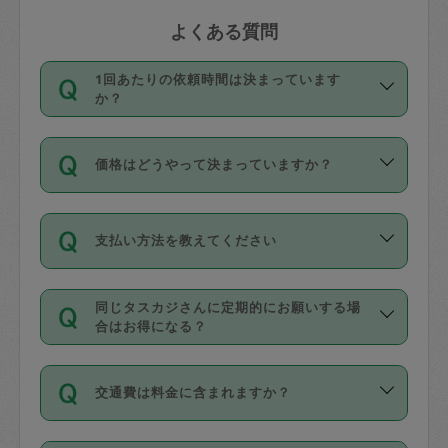
よくある質問
1回あたりの依頼時間は決まっています
か？
依頼1回につき3時間固定です。3時間を
価格はどうやって決まっていますか？
超えて依頼したい場合は、延長機能をご
利用ください。機能をご利用いただくに
11種類の価格帯の中からタスカジさん自
は、タスカジさんに事前に相談し、合意
支払い方法を教えてください
身が価格を選んで設定しています。
の上事前申請することが必要です。な
タスカジさんの価格設定には最初は制限
お、3時間を下回っても、値引き等はござ
お支払方法はクレジットカード（Visa／
があり、レビュー件数、レビューの平均
いません。
同じタスカジさんに定期的にお願いする場
Master／JCB／AMERICAN EXPRESS／
値、などで除々に設定可能な最高額が上
合はお得になる？
Diners Club）のみとなります。
がっていく仕組みになっています。
依頼には「スポット」と「定期（毎週｜
カード情報のご登録は、依頼リクエスト
交通費は料金に含まれますか？
隔週）」があり、「定期」の依頼は「ス
を行う際にご入力ください。プロフィー
ポット」よりお得な料金でご利用できま
ル登録時にはご入力いただかなくても大
交通費は依頼料金とは別途発生し、依頼