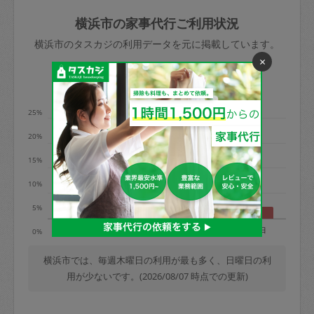
玉、など
きた場合は損害保険の対象外となるので
依頼者不在による当日キャンセル＝依頼
横浜市の家事代行ご利用状況
ご注意ください。
金額の100%＋交通費全額
横浜市のタスカジの利用データを元に掲載しています。
あわせてこちらも参照ください
：
初めて
×
利用します。注意しなくてはいけない点
※例：依頼日時／土曜日午前9時開始の場
利用の多い曜日は？
はありますか？
合、水曜日午前9時以降はキャンセル料が
発生
25%
水曜日9時〜金曜日9時まで＝依頼料金の
20%
50%
15%
金曜日9時～土曜日8時まで＝依頼金額の
100%
10%
土曜日8時〜実施時間＝依頼金額の100%
5%
＋交通費全額
月
火
水
木
金
土
日
0%
依頼者不在による当日キャンセル＝依頼
金額の100%＋交通費全額
横浜市では、毎週木曜日の利用が最も多く、日曜日の利
用が少ないです。(2026/08/07 時点での更新)
2. 定期契約キャンセル（定期契約のみ）