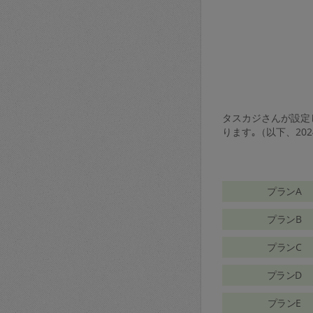
タスカジさんが設定し
ります｡（以下、20
プランA
プランB
プランC
プランD
プランE