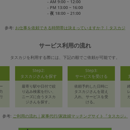
- AM 9:00 ~ 12:00
- PM 13:00 ~ 16:00
- 夜 18:00 ~ 21:00
参考:
お仕事を依頼できる時間帯は決まっていますか？ | タスカジ
サービス利用の流れ
タスカジを利用する際には、下記の順でご依頼が可能です。
Step2:
Step3:
録
タスカジさんを探す
サービスを受ける
ー
最寄り駅や日付で絞
依頼予約した日時に
力
り込み検索を行い、
タスカジさんを迎え
行
ニーズに合うタスカ
入れ、サービスを受
ジさんを探す。
ける。
参考:
ご利用の流れ｜家事代行/家政婦マッチングサイト『タスカジ』