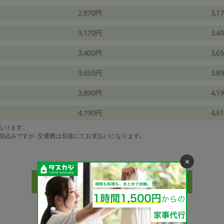
2,870円
3,1
3,170円
3,4
3,400円
3,6
3,650円
3,8
3,890円
4,1
4,190円
4,5
になります。
は税込みですが､交通費は別途にてお支払いになります｡
×