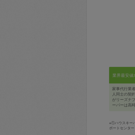
業界最安値水準
家事代行業
人同士の契約
がリーズナブ
ーパーは高時
※①ハウスキー
ポートセンター