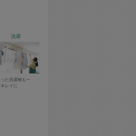
洗濯
まった洗濯物も一
にキレイに