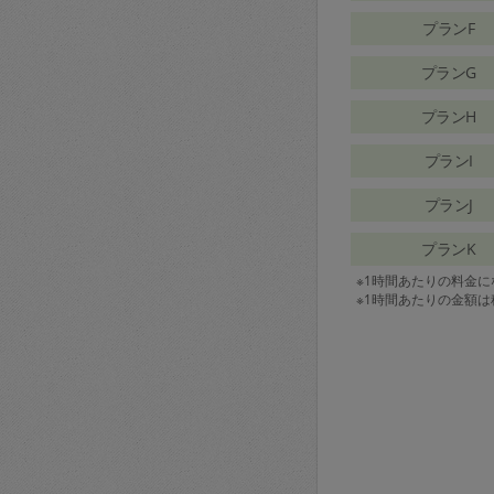
プランF
プランG
プランH
プランI
プランJ
プランK
※1時間あたりの料金
※1時間あたりの金額