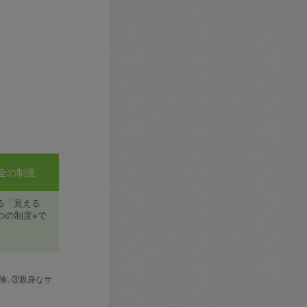
全の制度
る「見える
つの制度※で
険､③親身なサ