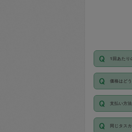
1回あたり
依頼1回に
価格はど
い。機能
が必要です
11種類の
支払い方
タスカジ
除々に設
お支払方法は
同じタス
Club）