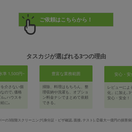
タスカジが選ばれる3つの理由
 1,500円~
豊富な業務範囲
安心・安
者を介さない個
掃除、料理はもちろん、整
レビューによ
なので､価格
理収納や洗濯も、オプショ
化」に加え､3
ル｡ハウスキ
ン料金ナシでまとめて依頼
安心・安全！
給に｡
できる。
パーの3段階スクリーニング(身分証・ビザ確認､面接､テスト)､②最大一億円の損害保