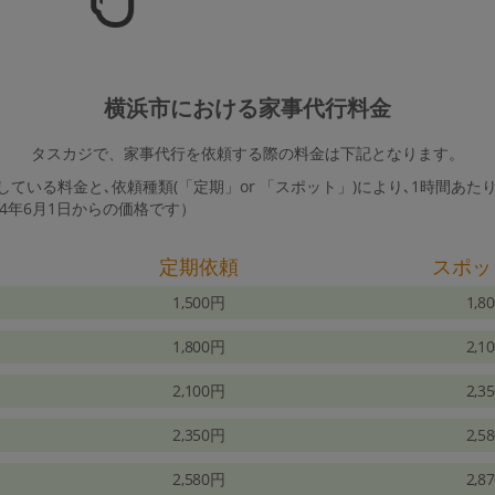
横浜市における家事代行料金
タスカジで、家事代行を依頼する際の料金は下記となります。
ている料金と､依頼種類(「定期」or 「スポット」)により､1時間あた
24年6月1日からの価格です）
定期依頼
スポッ
1,500円
1,8
1,800円
2,1
2,100円
2,3
2,350円
2,5
2,580円
2,8