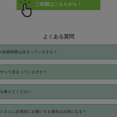
よくある質問
の依頼時間は決まっていますか？
つき3時間固定です。3時間を超えて依頼したい場合は、延長機能
うやって決まっていますか？
をご利用いただくには、タスカジさんに事前に相談し、合意の上事
。なお、3時間を下回っても、値引き等はございません。
価格帯の中からタスカジさん自身が価格を選んで設定しています。
法を教えてください
さんの価格設定には最初は制限があり、レビュー件数、レビューの
定可能な最高額が上がっていく仕組みになっています。
クレジットカード（Visa／Master／JCB／AMERICAN EXPRESS
カジさんに定期的にお願いする場合はお得になる？
のみとなります。