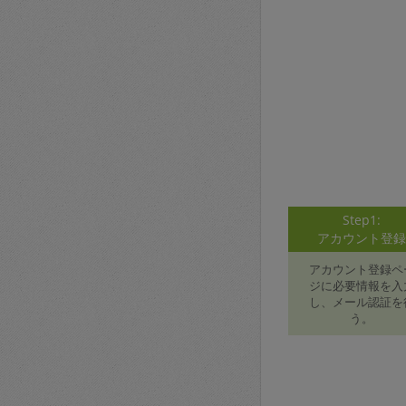
Step1:
アカウント登
アカウント登録ペ
ジに必要情報を入
し、メール認証を
う。