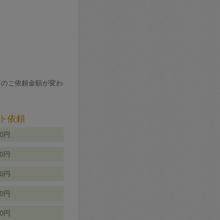
りのご依頼金額が変わ
ト依頼
00円
00円
50円
80円
70円