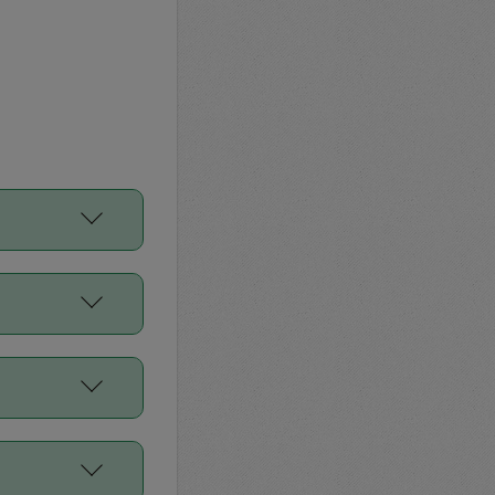
をご利用くださ
前申請すること
平均値、などで
／Diners