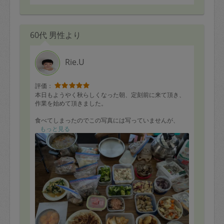
60代 男性より
Rie.U
評価：
本日もようやく秋らしくなった朝、定刻前に来て頂き、
作業を始めて頂きました。
食べてしまったのでこの写真には写っていませんが、
サンマを焼いて大根おろしと共に供して頂き、子供が
もっと見る
「サンマって、焼き立てがやっぱりおいしいね」と
感動していました。ありがとうございます。
こんなに充実した作り置きを(ジップロックは9品)今回も
作って頂き、助かります。
お鍋やコンロなども念入りに掃除して綺麗にして頂き、
ありがとうございました。
プラスチック容器を別にして袋に入れて行ってくださる
のですが、
水をもう少しよく切って入れて頂けると助かります。