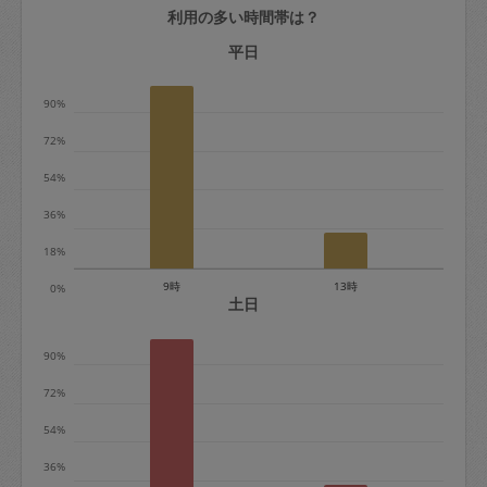
利用の多い時間帯は？
定期契約をキャンセルする場合、毎週定
期は月2回まで隔週定期は月1回までキャ
平日
ンセル料は発生しません。それ以上はキ
90%
ャンセル料が発生します。
72%
定期契約キャンセル料：
54%
・1回につき1,200円※
36%
・詳細ルールは、
こちら
を参照くださ
い。
18%
9時
13時
0%
※キャンセル料金の設定について：
土日
定期依頼1回（3時間）の金額とスポット
90%
1回（3時間）依頼した場合の金額の差額
相当で料金設定されています。
72%
54%
36%