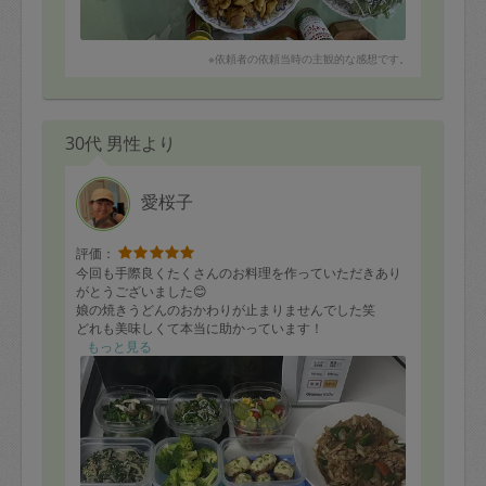
※依頼者の依頼当時の主観的な感想です。
30代 男性より
愛桜子
評価：
今回も手際良くたくさんのお料理を作っていただきあり
がとうございました😊
娘の焼きうどんのおかわりが止まりませんでした笑
どれも美味しくて本当に助かっています！
また次回も宜しくお願いします🙇‍♂️
もっと見る