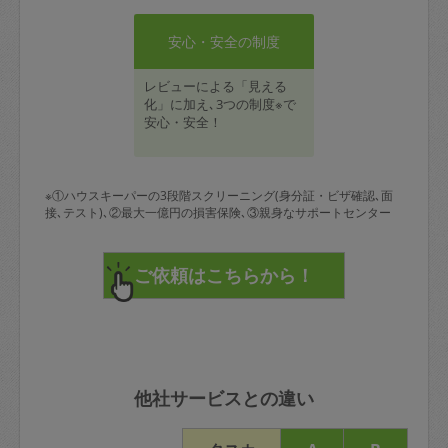
安心・安全の制度
レビューによる「見える
化」に加え､3つの制度※で
安心・安全！
※①ハウスキーパーの3段階スクリーニング(身分証・ビザ確認､面
接､テスト)､②最大一億円の損害保険､③親身なサポートセンター
他社サービスとの違い