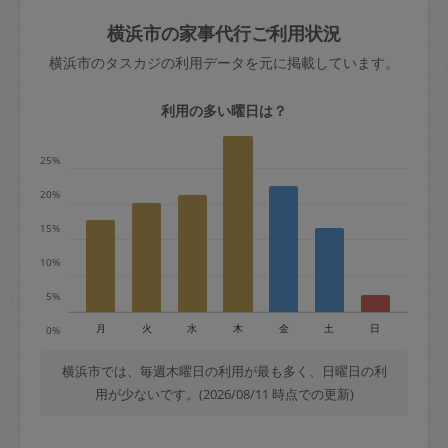
玉、など
きた場合は損害保険の対象外となるので
依頼者不在による当日キャンセル＝依頼
横浜市の家事代行ご利用状況
ご注意ください。
金額の100%＋交通費全額
横浜市のタスカジの利用データを元に掲載しています。
あわせてこちらも参照ください
：
初めて
利用します。注意しなくてはいけない点
※例：依頼日時／土曜日午前9時開始の場
利用の多い曜日は？
はありますか？
合、水曜日午前9時以降はキャンセル料が
発生
25%
水曜日9時〜金曜日9時まで＝依頼料金の
20%
50%
15%
金曜日9時～土曜日8時まで＝依頼金額の
100%
10%
土曜日8時〜実施時間＝依頼金額の100%
5%
＋交通費全額
月
火
水
木
金
土
日
0%
依頼者不在による当日キャンセル＝依頼
金額の100%＋交通費全額
横浜市では、毎週木曜日の利用が最も多く、日曜日の利
用が少ないです。(2026/08/11 時点での更新)
2. 定期契約キャンセル（定期契約のみ）