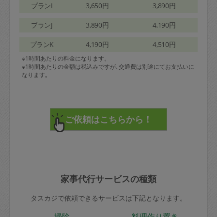
プランI
3,650円
3,890円
プランJ
3,890円
4,190円
プランK
4,190円
4,510円
※1時間あたりの料金になります。
※1時間あたりの金額は税込みですが､交通費は別途にてお支払いに
なります｡
家事代行サービスの種類
タスカジで依頼できるサービスは下記となります。
掃除
料理作り置き