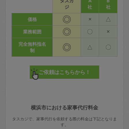
タスカ
A
B
ジ
社
社
◎
×
△
価格
◎
〇
×
業務範囲
完全無料指名
◎
△
〇
制
横浜市における家事代行料金
タスカジで、家事代行を依頼する際の料金は下記となりま
す。