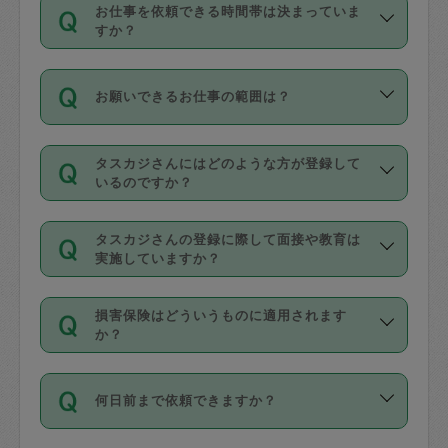
す。
丈夫です。
お仕事を依頼できる時間帯は決まっていま
料金のご請求と合わせてお支払いとなり
定期の最低利用回数は設けていない代わ
デビットカード・プリペイドカード（Vプ
すか？
ます。交通費の金額は「依頼の詳細」に
りに、一定数を超えたキャンセルは有償
リカ、au WALLETなど）
は支払にはご利
時間帯は3種類あります。いずれも１回あ
自動計算で表示されます。
でキャンセルすることが出来ます。
用いただけませんのでご注意ください。
お願いできるお仕事の範囲は？
たり３時間です。
銀行振込や現金払いも対応していませ
（例：毎週定期の場合は３回以上のキャ
ん。
掃除、整理収納、洗濯、買い物、料理、
・ＡＭ ９時～１２時
ンセルが有償（1200円、隔週定期の場合
なお、タスカジさんの交通費も、依頼料
タスカジさんにはどのような方が登録して
作り置きです。タスカジさんによってで
・ＰＭ １３時～１６時
いるのですか？
は２回以上のキャンセルが有償（1200
金のご請求と合わせてお支払いとなりま
きる仕事の範囲が異なりますので、依頼
・夜 １８時～２１時
円））
す。交通費の金額は「依頼の詳細」に自
主婦として長年の家事経験をお持ちの
する前にタスカジさんのプロフィールで
動計算で表示されます。
タスカジさんの登録に際して面接や教育は
方、栄養士・調理師といった資格者で保
確認してください。
開始時間を２時間前後変更することが可
実施していますか？
育園や学校の給食やレストランで料理関
基本的に、高所での作業や危険作業、屋
能です。依頼送信後、個別にタスカジさ
応募の際に、各自事務局との面接と説明
係の専門職に従事されていた方、日本で
外での作業は対象外です。
んにメッセージを送り調整してくださ
損害保険はどういうものに適用されます
を行っています。その後、身分証明書の
すでにハウスキーパーや英語の先生とし
か？
い。ただし、２時間を越えての調整はで
写真提出をしていただいています。外国
てお仕事をしているフィリピン出身の
きません。
依頼者とタスカジさんとの間でタスカジ
人の場合は在留カードで労働許可状況を
方、海外からの留学生、家事が好きな会
万が一、依頼した時間帯と作業時間が１
何日前まで依頼できますか？
を通して成立した作業時間内での作業に
確認しています。タスカジさんトレーニ
社員など様々なバックグラウンドの方が
時間も被らない場合、損害保険の対象外
適用されます。作業範囲は、掃除、洗
ング動画を使ったセルフトレーニングの
登録しています。
となりますので、ご注意ください。