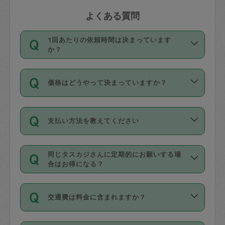
よくある質問
1回あたりの依頼時間は決まっています
か？
依頼1回につき3時間固定です。3時間を
価格はどうやって決まっていますか？
超えて依頼したい場合は、延長機能をご
利用ください。機能をご利用いただくに
11種類の価格帯の中からタスカジさん自
は、タスカジさんに事前に相談し、合意
支払い方法を教えてください
身が価格を選んで設定しています。
の上事前申請することが必要です。な
タスカジさんの価格設定には最初は制限
お、3時間を下回っても、値引き等はござ
お支払方法はクレジットカード（Visa／
があり、レビュー件数、レビューの平均
いません。
同じタスカジさんに定期的にお願いする場
Master／JCB／AMERICAN EXPRESS／
値、などで除々に設定可能な最高額が上
合はお得になる？
Diners Club）のみとなります。
がっていく仕組みになっています。
依頼には「スポット」と「定期（毎週｜
カード情報のご登録は、依頼リクエスト
交通費は料金に含まれますか？
隔週）」があり、「定期」の依頼は「ス
を行う際にご入力ください。プロフィー
ポット」よりお得な料金でご利用できま
ル登録時にはご入力いただかなくても大
交通費は依頼料金とは別途発生し、依頼