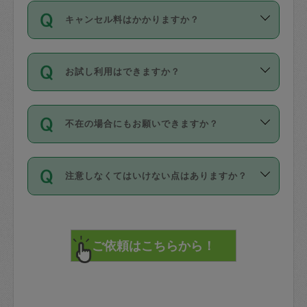
ご依頼は、現在を起点に3日後（72時間
濯、料理、作り置き、整理収納、買い物
のち、タスカジモニター宅にて３時間の
また外国人の方は英語しか話せない方、
キャンセル料はかかりますか？
以降）の日時から受付可能となっていま
です。作業中に物を壊したり、人にけが
現場トライアルを受け、合格したタスカ
日本語も話せる方など様々です。
す。
をさせたりした場合が対象で、補償金額
ジさんが活動されています。
キャンセル料には、以下の2種類がありま
ただし、72時間を切った直前の日程では
は対物1000万円、対人1億円が上限で
バックグラウンドや得意分野はプロフィ
お試し利用はできますか？
す。
タスカジさんへ「募集」をかけることが
す。
※テストセンターの講評は１件目のレビュ
ールに記載していますので、各自の得意
可能です。
ーとして記載されていますので依頼の際
分野を見極めて、目的に合わせてお仕事
「お試し利用」というメニューはありま
万が一損害が発生した場合は、その場の
に参考にしてください。
を依頼してください。
不在の場合にもお願いできますか？
せんが、「一回のみ」依頼を活用するこ
1. 直前キャンセル（定期、スポット契約
写真を撮り、
参考
：
【詳細】タスカジさんの登録に際
とによって、気に入ったタスカジさんを
共通）
タスカジサポートセンターまでご連絡く
して面接や教育は実施していますか？
不在の場合の作業はタスカジさんの同意
見つけることができます。
・タスカジさんのお仕事開始予定時間前
ださい。
注意しなくてはいけない点はありますか？
が必要です。数回の依頼ののち、タスカ
72時間を超える※と、以下のキャンセル
詳細FAQ：
損害賠償保険について教えて
ジさんと依頼者の間で十分な信頼関係が
まず、条件の合う気になるタスカジさ
料が発生します。
ください。
貴重品は紛失の際トラブルの元となるの
できたのち、タスカジさんに依頼してみ
ん、２・３人に「スポット」依頼をして
で、必ず鍵のかかるロッカーや金庫に入
てください。
みてください。
直前キャンセル料：
れて依頼者の責任の元管理するよう心掛
不在時に部屋に入るためにタスカジさん
その後、一番気に入ったタスカジさんに
72時間前〜24時間前＝依頼料金の50%
けてください。
に鍵を預ける必要がありますが、タスカ
「定期（毎週・隔週）」依頼をしてくだ
24時間前～1時間前＝依頼金額の100%
※パスポート、クレジットカード、銀行カ
ジさんが紛失した鍵によって二次的な損
さい。
1時間前〜実施時間＝依頼金額の100%＋
ード、5千円以上のアクセサリー、500円
害（たとえば、第三者の侵入など）が起
交通費全額