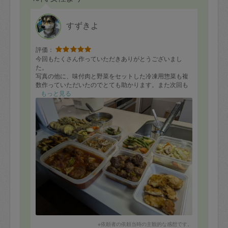
すずきよ
評価：
今回もたくさん作っていただきありがとうございまし
た。
写真の他に、味付肉と野菜をセットした冷凍用惣菜も複
数作っていただいたのでとても助かります。また次回も
よろしくお願いします。
もっと見る
※依頼者の依頼当時の主観的な感想です。