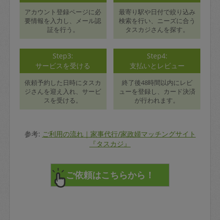
アカウント登録ページに必
最寄り駅や日付で絞り込み
要情報を入力し、メール認
検索を行い、ニーズに合う
証を行う。
タスカジさんを探す。
Step3:
Step4:
サービスを受ける
支払いとレビュー
依頼予約した日時にタスカ
終了後48時間以内にレビ
ジさんを迎え入れ、サービ
ューを登録し、カード決済
スを受ける。
が行われます。
参考:
ご利用の流れ｜家事代行/家政婦マッチングサイト
『タスカジ』