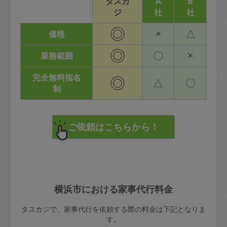
タスカ
A
B
ジ
社
社
◎
×
△
価格
◎
〇
×
業務範囲
完全無料指名
◎
△
〇
制
横浜市における家事代行料金
タスカジで、家事代行を依頼する際の料金は下記となりま
す。