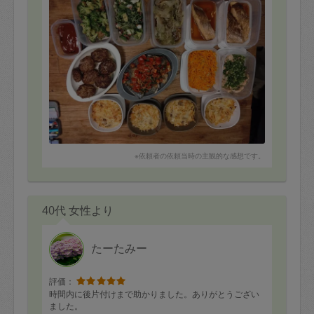
鯛の煮付け・・・非常に食べ易く絶妙な味付けでした。
お魚料理、有難いです。
レタスの中華ダレ・・・初めて食べる感じの中華ダレで
したが、とても美味しかったです。もっと食べたいと思
ったので、またお願いします。
鶏胸肉とたらこの薬味和え・・・やさしい味で和食系で
付け合わせにピッタリでした。
しらすにんじんしりしり・・・メニュー変更、有難うご
ざいました。こどもがにんじんしりしり大好きなので、
有難いです。
その他、まだ食べれてないのもありますが、またよろし
※依頼者の依頼当時の主観的な感想です。
くお願いいたします。
ハンバーグ
ブロッコリーおかかしょうゆ
40代 女性より
たーたみー
評価：
時間内に後片付けまで助かりました。ありがとうござい
ました。