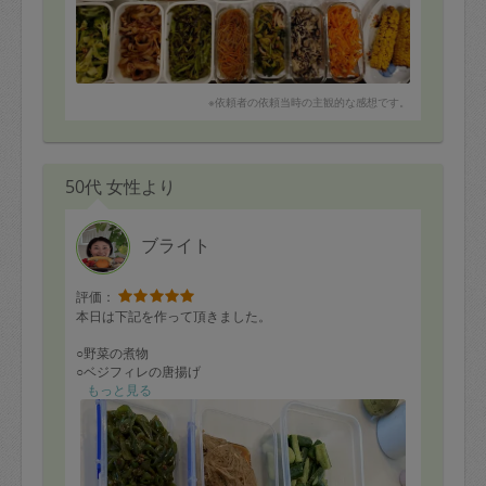
※依頼者の依頼当時の主観的な感想です。
50代 女性より
ブライト
評価：
本日は下記を作って頂きました。
○野菜の煮物
○ベジフィレの唐揚げ
○五穀ミネストローネ
もっと見る
○なめたけ
○たたきキュウリ
○サツマイモのみりん煮
○ピーマンの醤油煮
○昆布と根菜の葉の煮物