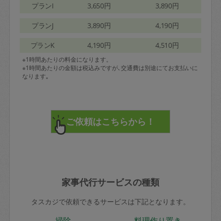
プランI
3,650円
3,890円
プランJ
3,890円
4,190円
プランK
4,190円
4,510円
※1時間あたりの料金になります。
※1時間あたりの金額は税込みですが､交通費は別途にてお支払いに
なります｡
家事代行サービスの種類
タスカジで依頼できるサービスは下記となります。
掃除
料理作り置き