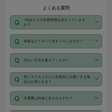
よくある質問
1回あたりの依頼時間は決まっています
か？
依頼1回につき3時間固定です。3時間を
価格はどうやって決まっていますか？
超えて依頼したい場合は、延長機能をご
利用ください。機能をご利用いただくに
11種類の価格帯の中からタスカジさん自
は、タスカジさんに事前に相談し、合意
支払い方法を教えてください
身が価格を選んで設定しています。
の上事前申請することが必要です。な
タスカジさんの価格設定には最初は制限
お、3時間を下回っても、値引き等はござ
お支払方法はクレジットカード（Visa／
があり、レビュー件数、レビューの平均
いません。
同じタスカジさんに定期的にお願いする場
Master／JCB／AMERICAN EXPRESS／
値、などで除々に設定可能な最高額が上
合はお得になる？
Diners Club）のみとなります。
がっていく仕組みになっています。
依頼には「スポット」と「定期（毎週｜
カード情報のご登録は、依頼リクエスト
交通費は料金に含まれますか？
隔週）」があり、「定期」の依頼は「ス
を行う際にご入力ください。プロフィー
ポット」よりお得な料金でご利用できま
ル登録時にはご入力いただかなくても大
交通費は依頼料金とは別途発生し、依頼