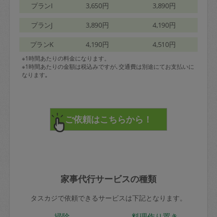
プランI
3,650円
3,890円
プランJ
3,890円
4,190円
プランK
4,190円
4,510円
※1時間あたりの料金になります。
※1時間あたりの金額は税込みですが､交通費は別途にてお支払いに
なります｡
家事代行サービスの種類
タスカジで依頼できるサービスは下記となります。
掃除
料理作り置き