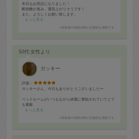
本日もお世話になりました！
断捨離が進み、運気上がりそうです！
また、よろしくお願い致します。
もっと見る
※依頼者の依頼当時の主観的な感想です。
50代 女性より
ガッキー
評価：
ガッキーさん、今日もありがとうございました〜
ベッドルームがいつもながら綺麗に整頓されていてとて
も素敵
癒されております。。。
もっと見る
※依頼者の依頼当時の主観的な感想です。
家中ピカピカでほんとに助かります。いい週末を過ごせ
そうです☺️
ありがとうございました