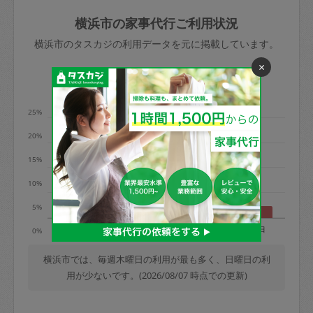
玉、など
きた場合は損害保険の対象外となるので
依頼者不在による当日キャンセル＝依頼
横浜市の家事代行ご利用状況
ご注意ください。
金額の100%＋交通費全額
横浜市のタスカジの利用データを元に掲載しています。
あわせてこちらも参照ください
：
初めて
×
利用します。注意しなくてはいけない点
※例：依頼日時／土曜日午前9時開始の場
利用の多い曜日は？
はありますか？
合、水曜日午前9時以降はキャンセル料が
発生
25%
水曜日9時〜金曜日9時まで＝依頼料金の
20%
50%
15%
金曜日9時～土曜日8時まで＝依頼金額の
100%
10%
土曜日8時〜実施時間＝依頼金額の100%
5%
＋交通費全額
月
火
水
木
金
土
日
0%
依頼者不在による当日キャンセル＝依頼
金額の100%＋交通費全額
横浜市では、毎週木曜日の利用が最も多く、日曜日の利
用が少ないです。(2026/08/07 時点での更新)
2. 定期契約キャンセル（定期契約のみ）