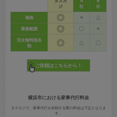
タスカ
A
B
ジ
社
社
◎
×
△
価格
◎
〇
×
業務範囲
完全無料指名
◎
△
〇
制
横浜市における家事代行料金
タスカジで、家事代行を依頼する際の料金は下記となりま
す。