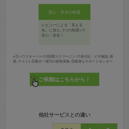
安心・安全の制度
レビューによる「見える
化」に加え､3つの制度※で
安心・安全！
※①ハウスキーパーの3段階スクリーニング(身分証・ビザ確認､面
接､テスト)､②最大一億円の損害保険､③親身なサポートセンター
他社サービスとの違い