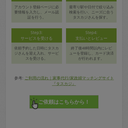
アカウント登録ページに必
最寄り駅や日付で絞り込み
要情報を入力し、メール認
検索を行い、ニーズに合う
証を行う。
タスカジさんを探す。
Step3:
Step4:
サービスを受ける
支払いとレビュー
依頼予約した日時にタスカ
終了後48時間以内にレビ
ジさんを迎え入れ、サービ
ューを登録し、カード決済
スを受ける。
が行われます。
参考:
ご利用の流れ｜家事代行/家政婦マッチングサイト
『タスカジ』