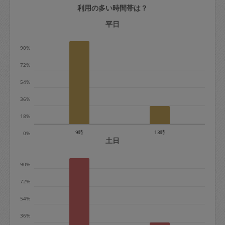
利用の多い時間帯は？
定期契約をキャンセルする場合、毎週定
期は月2回まで隔週定期は月1回までキャ
平日
ンセル料は発生しません。それ以上はキ
90%
ャンセル料が発生します。
72%
定期契約キャンセル料：
54%
・1回につき1,200円※
36%
・詳細ルールは、
こちら
を参照くださ
い。
18%
9時
13時
0%
※キャンセル料金の設定について：
土日
定期依頼1回（3時間）の金額とスポット
90%
1回（3時間）依頼した場合の金額の差額
相当で料金設定されています。
72%
54%
36%