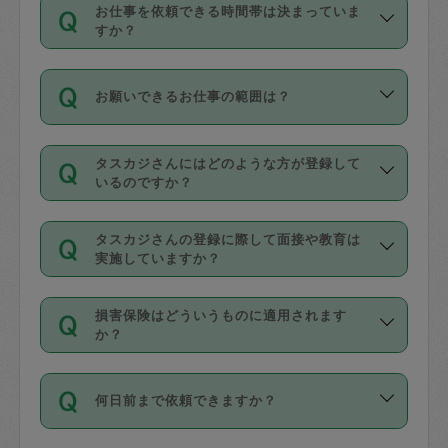
す。
丈夫です。
お仕事を依頼できる時間帯は決まっていま
料金のご請求と合わせてお支払いとなり
定期の最低利用回数は設けていない代わ
デビットカード・プリペイドカード（Vプ
すか？
ます。交通費の金額は「依頼の詳細」に
りに、一定数を超えたキャンセルは有償
リカ、au WALLETなど）
は支払にはご利
時間帯は3種類あります。いずれも１回あ
自動計算で表示されます。
でキャンセルすることが出来ます。
用いただけませんのでご注意ください。
お願いできるお仕事の範囲は？
たり３時間です。
銀行振込や現金払いも対応していませ
（例：毎週定期の場合は３回以上のキャ
ん。
掃除、整理収納、洗濯、買い物、料理、
・ＡＭ ９時～１２時
ンセルが有償（1200円、隔週定期の場合
なお、タスカジさんの交通費も、依頼料
タスカジさんにはどのような方が登録して
作り置きです。タスカジさんによってで
・ＰＭ １３時～１６時
いるのですか？
は２回以上のキャンセルが有償（1200
金のご請求と合わせてお支払いとなりま
きる仕事の範囲が異なりますので、依頼
・夜 １８時～２１時
円））
す。交通費の金額は「依頼の詳細」に自
主婦として長年の家事経験をお持ちの
する前にタスカジさんのプロフィールで
動計算で表示されます。
タスカジさんの登録に際して面接や教育は
方、栄養士・調理師といった資格者で保
確認してください。
開始時間を２時間前後変更することが可
実施していますか？
育園や学校の給食やレストランで料理関
基本的に、高所での作業や危険作業、屋
能です。依頼送信後、個別にタスカジさ
応募の際に、各自事務局との面接と説明
係の専門職に従事されていた方、日本で
外での作業は対象外です。
んにメッセージを送り調整してくださ
損害保険はどういうものに適用されます
を行っています。その後、身分証明書の
すでにハウスキーパーや英語の先生とし
か？
い。ただし、２時間を越えての調整はで
写真提出をしていただいています。外国
てお仕事をしているフィリピン出身の
きません。
依頼者とタスカジさんとの間でタスカジ
人の場合は在留カードで労働許可状況を
方、海外からの留学生、家事が好きな会
万が一、依頼した時間帯と作業時間が１
何日前まで依頼できますか？
を通して成立した作業時間内での作業に
確認しています。タスカジさんトレーニ
社員など様々なバックグラウンドの方が
時間も被らない場合、損害保険の対象外
適用されます。作業範囲は、掃除、洗
ング動画を使ったセルフトレーニングの
登録しています。
となりますので、ご注意ください。