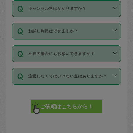
ご依頼は、現在を起点に3日後（72時間
濯、料理、作り置き、整理収納、買い物
のち、タスカジモニター宅にて３時間の
また外国人の方は英語しか話せない方、
キャンセル料はかかりますか？
以降）の日時から受付可能となっていま
です。作業中に物を壊したり、人にけが
現場トライアルを受け、合格したタスカ
日本語も話せる方など様々です。
す。
をさせたりした場合が対象で、補償金額
ジさんが活動されています。
キャンセル料には、以下の2種類がありま
ただし、72時間を切った直前の日程では
は対物1000万円、対人1億円が上限で
バックグラウンドや得意分野はプロフィ
お試し利用はできますか？
す。
タスカジさんへ「募集」をかけることが
す。
※テストセンターの講評は１件目のレビュ
ールに記載していますので、各自の得意
可能です。
ーとして記載されていますので依頼の際
分野を見極めて、目的に合わせてお仕事
「お試し利用」というメニューはありま
万が一損害が発生した場合は、その場の
に参考にしてください。
を依頼してください。
不在の場合にもお願いできますか？
せんが、「一回のみ」依頼を活用するこ
1. 直前キャンセル（定期、スポット契約
写真を撮り、
参考
：
【詳細】タスカジさんの登録に際
とによって、気に入ったタスカジさんを
共通）
タスカジサポートセンターまでご連絡く
して面接や教育は実施していますか？
不在の場合の作業はタスカジさんの同意
見つけることができます。
・タスカジさんのお仕事開始予定時間前
ださい。
注意しなくてはいけない点はありますか？
が必要です。数回の依頼ののち、タスカ
72時間を超える※と、以下のキャンセル
詳細FAQ：
損害賠償保険について教えて
ジさんと依頼者の間で十分な信頼関係が
まず、条件の合う気になるタスカジさ
料が発生します。
ください。
貴重品は紛失の際トラブルの元となるの
できたのち、タスカジさんに依頼してみ
ん、２・３人に「スポット」依頼をして
で、必ず鍵のかかるロッカーや金庫に入
てください。
みてください。
直前キャンセル料：
れて依頼者の責任の元管理するよう心掛
不在時に部屋に入るためにタスカジさん
その後、一番気に入ったタスカジさんに
72時間前〜24時間前＝依頼料金の50%
けてください。
に鍵を預ける必要がありますが、タスカ
「定期（毎週・隔週）」依頼をしてくだ
24時間前～1時間前＝依頼金額の100%
※パスポート、クレジットカード、銀行カ
ジさんが紛失した鍵によって二次的な損
さい。
1時間前〜実施時間＝依頼金額の100%＋
ード、5千円以上のアクセサリー、500円
害（たとえば、第三者の侵入など）が起
交通費全額