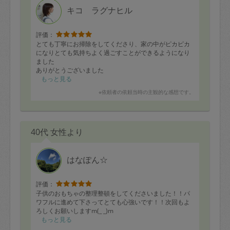
キコ ラグナヒル
評価：
とても丁寧にお掃除をしてくださり、家の中がピカピカ
になりとても気持ちよく過ごすことができるようになり
ました
ありがとうございました
散らかっていたものも片付けて下さったり、余った時間
もっと見る
で洗濯物も畳んでくださり本当に助かります
※依頼者の依頼当時の主観的な感想です。
またよろしくお願いします。
40代 女性より
はなぽん☆
評価：
子供のおもちゃの整理整頓をしてくださいました！！パ
ワフルに進めて下さってとても心強いです！！次回もよ
ろしくお願いしますm(_ _)m
もっと見る