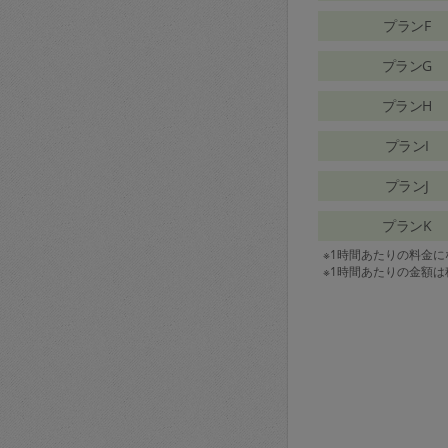
プランF
プランG
プランH
プランI
プランJ
プランK
※1時間あたりの料金
※1時間あたりの金額