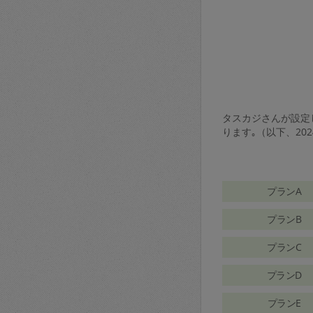
タスカジさんが設定し
ります｡（以下、20
プランA
プランB
プランC
プランD
プランE