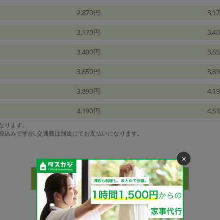
2,870円
3,1
3,170円
3,4
3,400円
3,6
3,650円
3,8
3,890円
4,1
4,190円
4,5
になります。
は税込みですが､交通費は別途にてお支払いになります｡
×