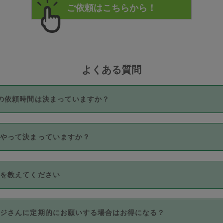
よくある質問
の依頼時間は決まっていますか？
つき3時間固定です。3時間を超えて依頼したい場合は、延長機能
うやって決まっていますか？
をご利用いただくには、タスカジさんに事前に相談し、合意の上事
。なお、3時間を下回っても、値引き等はございません。
価格帯の中からタスカジさん自身が価格を選んで設定しています。
法を教えてください
さんの価格設定には最初は制限があり、レビュー件数、レビューの
定可能な最高額が上がっていく仕組みになっています。
クレジットカード（Visa／Master／JCB／AMERICAN EXPRESS
カジさんに定期的にお願いする場合はお得になる？
のみとなります。