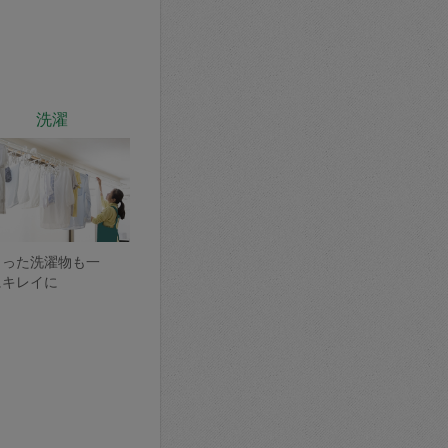
洗濯
まった洗濯物も一
にキレイに