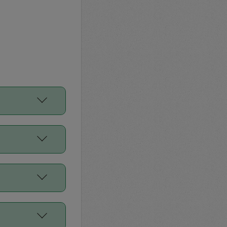
をご利用くださ
前申請すること
平均値、などで
／Diners