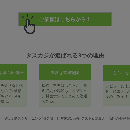
タスカジが選ばれる3つの理由
 1,500円~
豊富な業務範囲
安心・安
者を介さない個
掃除、料理はもちろん、整
レビューによ
なので､価格
理収納や洗濯も、オプショ
化」に加え､3
ル｡ハウスキ
ン料金ナシでまとめて依頼
安心・安全！
給に｡
できる。
パーの3段階スクリーニング(身分証・ビザ確認､面接､テスト)､②最大一億円の損害保