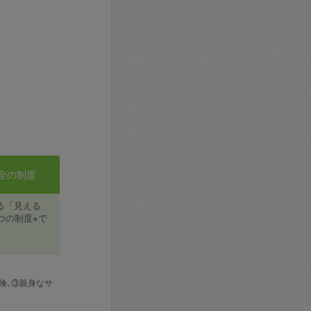
全の制度
る「見える
つの制度※で
険､③親身なサ