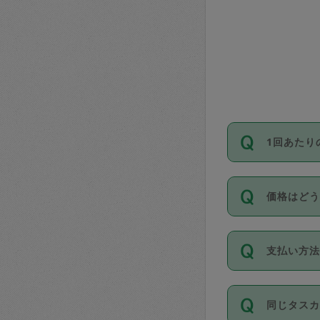
1回あたり
依頼1回に
価格はど
い。機能
が必要です
11種類の
支払い方
タスカジ
除々に設
お支払方法は
同じタス
Club）