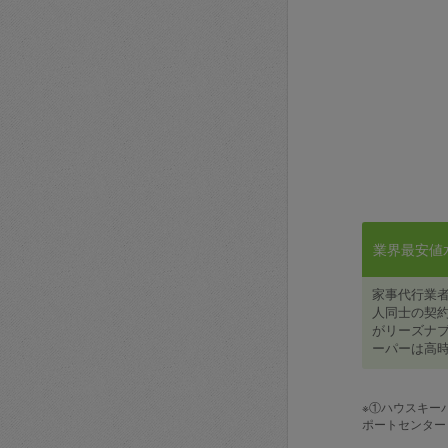
業界最安値水準
家事代行業
人同士の契約
がリーズナブ
ーパーは高時
※①ハウスキー
ポートセンター