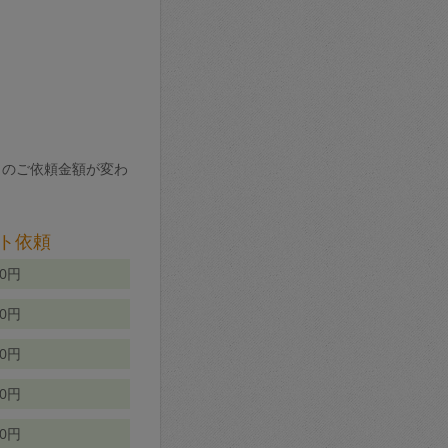
りのご依頼金額が変わ
ト依頼
00円
00円
50円
80円
70円