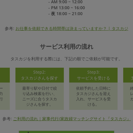
- AM 9:00 ~ 12:00
- PM 13:00 ~ 16:00
- 夜 18:00 ~ 21:00
参考:
お仕事を依頼できる時間帯は決まっていますか？ | タスカジ
サービス利用の流れ
タスカジを利用する際には、下記の順でご依頼が可能です。
Step2:
Step3:
録
タスカジさんを探す
サービスを受ける
ー
最寄り駅や日付で絞
依頼予約した日時に
力
り込み検索を行い、
タスカジさんを迎え
行
ニーズに合うタスカ
入れ、サービスを受
ジさんを探す。
ける。
参考:
ご利用の流れ｜家事代行/家政婦マッチングサイト『タスカジ』