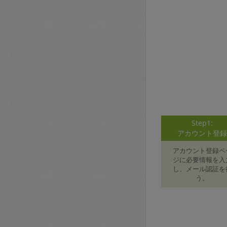
Step1:
アカウント登
アカウント登録ペ
ジに必要情報を入
し、メール認証を
う。