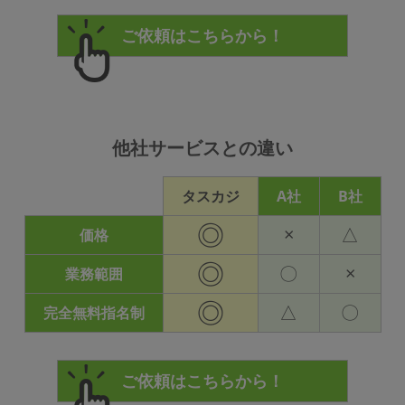
他社サービスとの違い
タスカジ
A社
B社
◎
×
△
価格
◎
〇
×
業務範囲
◎
△
〇
完全無料指名制