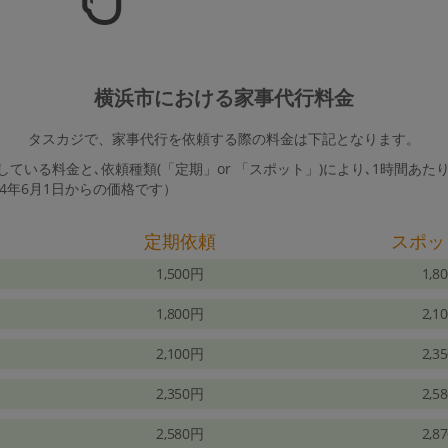
横浜市における家事代行料金
タスカジで、家事代行を依頼する際の料金は下記となります。
ている料金と､依頼種類(「定期」or 「スポット」)により､1時間あた
24年6月1日からの価格です）
定期依頼
スポッ
1,500円
1,8
1,800円
2,1
2,100円
2,3
2,350円
2,5
2,580円
2,8