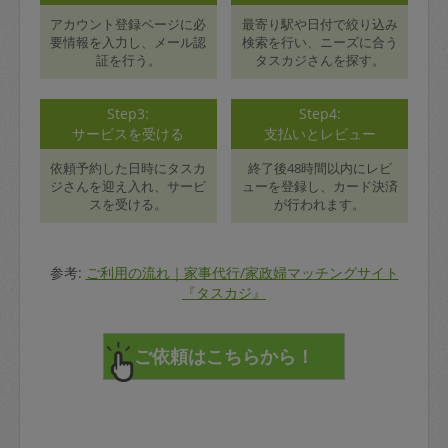
アカウント登録ページに必
最寄り駅や日付で絞り込み
要情報を入力し、メール認
検索を行い、ニーズに合う
証を行う。
タスカジさんを探す。
Step3:
Step4:
サービスを受ける
支払いとレビュー
依頼予約した日時にタスカ
終了後48時間以内にレビ
ジさんを迎え入れ、サービ
ューを登録し、カード決済
スを受ける。
が行われます。
参考:
ご利用の流れ｜家事代行/家政婦マッチングサイト
『タスカジ』