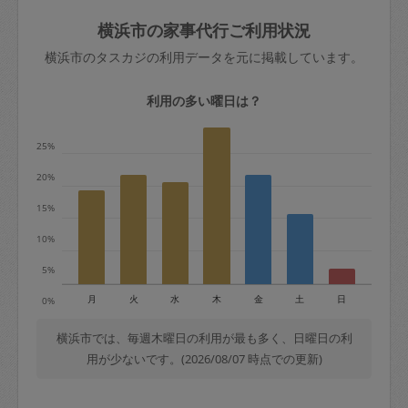
玉、など
きた場合は損害保険の対象外となるので
依頼者不在による当日キャンセル＝依頼
横浜市の家事代行ご利用状況
ご注意ください。
金額の100%＋交通費全額
横浜市のタスカジの利用データを元に掲載しています。
あわせてこちらも参照ください
：
初めて
利用します。注意しなくてはいけない点
※例：依頼日時／土曜日午前9時開始の場
利用の多い曜日は？
はありますか？
合、水曜日午前9時以降はキャンセル料が
発生
25%
水曜日9時〜金曜日9時まで＝依頼料金の
20%
50%
15%
金曜日9時～土曜日8時まで＝依頼金額の
100%
10%
土曜日8時〜実施時間＝依頼金額の100%
5%
＋交通費全額
月
火
水
木
金
土
日
0%
依頼者不在による当日キャンセル＝依頼
金額の100%＋交通費全額
横浜市では、毎週木曜日の利用が最も多く、日曜日の利
用が少ないです。(2026/08/07 時点での更新)
2. 定期契約キャンセル（定期契約のみ）