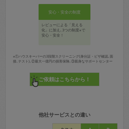
安心・安全の制度
レビューによる「見える
化」に加え､3つの制度※で
安心・安全！
※①ハウスキーパーの3段階スクリーニング(身分証・ビザ確認､面
接､テスト)､②最大一億円の損害保険､③親身なサポートセンター
他社サービスとの違い