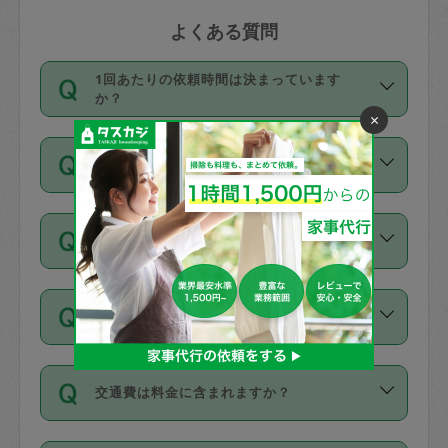
よくある質問
1回あたりの依頼時間は決まっています
か？
×
依頼1回につき3時間固定です。3時間を
価格はどうやって決まっていますか？
超えて依頼したい場合は、延長機能をご
利用ください。機能をご利用いただくに
11種類の価格帯の中からタスカジさん自
は、タスカジさんに事前に相談し、合意
支払い方法を教えてください
身が価格を選んで設定しています。
の上事前申請することが必要です。な
タスカジさんの価格設定には最初は制限
お、3時間を下回っても、値引き等はござ
お支払方法はクレジットカード（Visa／
があり、レビュー件数、レビューの平均
いません。
同じタスカジさんに定期的にお願いする場
Master／JCB／AMERICAN EXPRESS／
値、などで除々に設定可能な最高額が上
合はお得になる？
Diners Club）のみとなります。
がっていく仕組みになっています。
依頼には「スポット」と「定期（毎週｜
カード情報のご登録は、依頼リクエスト
交通費は料金に含まれますか？
隔週）」があり、「定期」の依頼は「ス
を行う際にご入力ください。プロフィー
ポット」よりお得な料金でご利用できま
ル登録時にはご入力いただかなくても大
交通費は依頼料金とは別途発生し、依頼