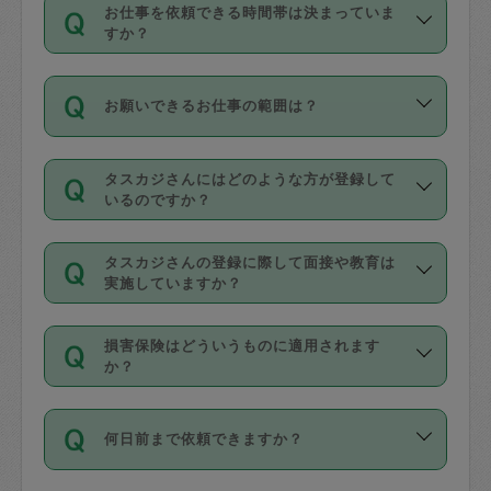
す。
丈夫です。
お仕事を依頼できる時間帯は決まっていま
料金のご請求と合わせてお支払いとなり
定期の最低利用回数は設けていない代わ
デビットカード・プリペイドカード（Vプ
すか？
ます。交通費の金額は「依頼の詳細」に
りに、一定数を超えたキャンセルは有償
リカ、au WALLETなど）
は支払にはご利
時間帯は3種類あります。いずれも１回あ
自動計算で表示されます。
でキャンセルすることが出来ます。
用いただけませんのでご注意ください。
お願いできるお仕事の範囲は？
たり３時間です。
銀行振込や現金払いも対応していませ
（例：毎週定期の場合は３回以上のキャ
ん。
掃除、整理収納、洗濯、買い物、料理、
・ＡＭ ９時～１２時
ンセルが有償（1200円、隔週定期の場合
なお、タスカジさんの交通費も、依頼料
タスカジさんにはどのような方が登録して
作り置きです。タスカジさんによってで
・ＰＭ １３時～１６時
いるのですか？
は２回以上のキャンセルが有償（1200
金のご請求と合わせてお支払いとなりま
きる仕事の範囲が異なりますので、依頼
・夜 １８時～２１時
円））
す。交通費の金額は「依頼の詳細」に自
主婦として長年の家事経験をお持ちの
する前にタスカジさんのプロフィールで
動計算で表示されます。
タスカジさんの登録に際して面接や教育は
方、栄養士・調理師といった資格者で保
確認してください。
開始時間を２時間前後変更することが可
実施していますか？
育園や学校の給食やレストランで料理関
基本的に、高所での作業や危険作業、屋
能です。依頼送信後、個別にタスカジさ
応募の際に、各自事務局との面接と説明
係の専門職に従事されていた方、日本で
外での作業は対象外です。
んにメッセージを送り調整してくださ
損害保険はどういうものに適用されます
を行っています。その後、身分証明書の
すでにハウスキーパーや英語の先生とし
か？
い。ただし、２時間を越えての調整はで
写真提出をしていただいています。外国
てお仕事をしているフィリピン出身の
きません。
依頼者とタスカジさんとの間でタスカジ
人の場合は在留カードで労働許可状況を
方、海外からの留学生、家事が好きな会
万が一、依頼した時間帯と作業時間が１
何日前まで依頼できますか？
を通して成立した作業時間内での作業に
確認しています。タスカジさんトレーニ
社員など様々なバックグラウンドの方が
時間も被らない場合、損害保険の対象外
適用されます。作業範囲は、掃除、洗
ング動画を使ったセルフトレーニングの
登録しています。
となりますので、ご注意ください。