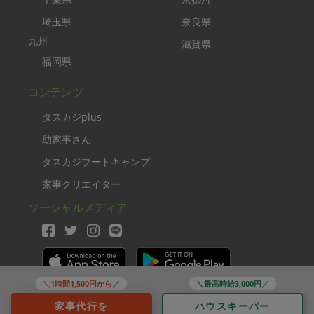
埼玉県
奈良県
九州
滋賀県
福岡県
コンテンツ
タスカジplus
助家事さん
タスカジブートキャンプ
家事クリエイター
ソーシャルメディア
＼1時間1,500円から／
＼最高時給3,000円／
Copyright TASKAJI Inc.
家事代行を
ハウスキーパー