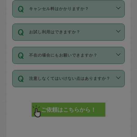
ご依頼は、現在を起点に3日後（72時間
濯、料理、作り置き、整理収納、買い物
のち、タスカジモニター宅にて３時間の
また外国人の方は英語しか話せない方、
キャンセル料はかかりますか？
以降）の日時から受付可能となっていま
です。作業中に物を壊したり、人にけが
現場トライアルを受け、合格したタスカ
日本語も話せる方など様々です。
す。
をさせたりした場合が対象で、補償金額
ジさんが活動されています。
キャンセル料には、以下の2種類がありま
ただし、72時間を切った直前の日程では
は対物1000万円、対人1億円が上限で
バックグラウンドや得意分野はプロフィ
お試し利用はできますか？
す。
タスカジさんへ「募集」をかけることが
す。
※テストセンターの講評は１件目のレビュ
ールに記載していますので、各自の得意
可能です。
ーとして記載されていますので依頼の際
分野を見極めて、目的に合わせてお仕事
「お試し利用」というメニューはありま
万が一損害が発生した場合は、その場の
に参考にしてください。
を依頼してください。
不在の場合にもお願いできますか？
せんが、「一回のみ」依頼を活用するこ
1. 直前キャンセル（定期、スポット契約
写真を撮り、
参考
：
【詳細】タスカジさんの登録に際
とによって、気に入ったタスカジさんを
共通）
タスカジサポートセンターまでご連絡く
して面接や教育は実施していますか？
不在の場合の作業はタスカジさんの同意
見つけることができます。
・タスカジさんのお仕事開始予定時間前
ださい。
注意しなくてはいけない点はありますか？
が必要です。数回の依頼ののち、タスカ
72時間を超える※と、以下のキャンセル
詳細FAQ：
損害賠償保険について教えて
ジさんと依頼者の間で十分な信頼関係が
まず、条件の合う気になるタスカジさ
料が発生します。
ください。
貴重品は紛失の際トラブルの元となるの
できたのち、タスカジさんに依頼してみ
ん、２・３人に「スポット」依頼をして
で、必ず鍵のかかるロッカーや金庫に入
てください。
みてください。
直前キャンセル料：
れて依頼者の責任の元管理するよう心掛
不在時に部屋に入るためにタスカジさん
その後、一番気に入ったタスカジさんに
72時間前〜24時間前＝依頼料金の50%
けてください。
に鍵を預ける必要がありますが、タスカ
「定期（毎週・隔週）」依頼をしてくだ
24時間前～1時間前＝依頼金額の100%
※パスポート、クレジットカード、銀行カ
ジさんが紛失した鍵によって二次的な損
さい。
1時間前〜実施時間＝依頼金額の100%＋
ード、5千円以上のアクセサリー、500円
害（たとえば、第三者の侵入など）が起
交通費全額