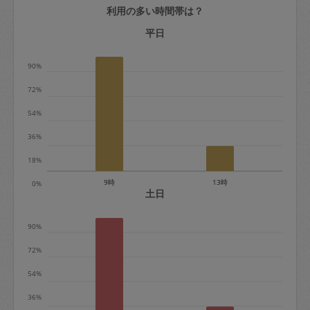
利用の多い時間帯は？
定期契約をキャンセルする場合、毎週定
期は月2回まで隔週定期は月1回までキャ
平日
ンセル料は発生しません。それ以上はキ
90%
ャンセル料が発生します。
72%
定期契約キャンセル料：
54%
・1回につき1,200円※
36%
・詳細ルールは、
こちら
を参照くださ
い。
18%
9時
13時
0%
※キャンセル料金の設定について：
土日
定期依頼1回（3時間）の金額とスポット
90%
1回（3時間）依頼した場合の金額の差額
相当で料金設定されています。
72%
54%
36%