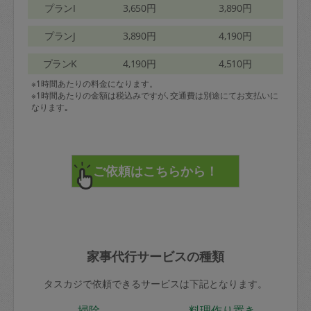
プランI
3,650円
3,890円
プランJ
3,890円
4,190円
プランK
4,190円
4,510円
※1時間あたりの料金になります。
※1時間あたりの金額は税込みですが､交通費は別途にてお支払いに
なります｡
家事代行サービスの種類
タスカジで依頼できるサービスは下記となります。
掃除
料理作り置き