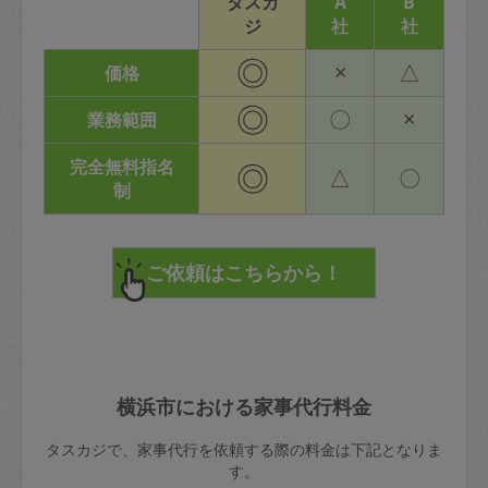
タスカ
A
B
ジ
社
社
◎
×
△
価格
◎
〇
×
業務範囲
完全無料指名
◎
△
〇
制
横浜市における家事代行料金
タスカジで、家事代行を依頼する際の料金は下記となりま
す。