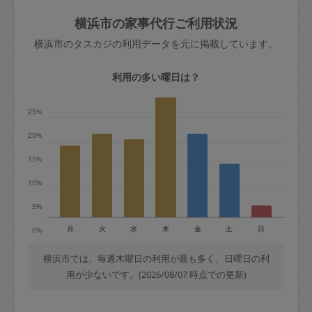
玉、など
きた場合は損害保険の対象外となるので
依頼者不在による当日キャンセル＝依頼
横浜市の家事代行ご利用状況
ご注意ください。
金額の100%＋交通費全額
横浜市のタスカジの利用データを元に掲載しています。
あわせてこちらも参照ください
：
初めて
利用します。注意しなくてはいけない点
※例：依頼日時／土曜日午前9時開始の場
利用の多い曜日は？
はありますか？
合、水曜日午前9時以降はキャンセル料が
発生
25%
水曜日9時〜金曜日9時まで＝依頼料金の
20%
50%
15%
金曜日9時～土曜日8時まで＝依頼金額の
100%
10%
土曜日8時〜実施時間＝依頼金額の100%
5%
＋交通費全額
月
火
水
木
金
土
日
0%
依頼者不在による当日キャンセル＝依頼
金額の100%＋交通費全額
横浜市では、毎週木曜日の利用が最も多く、日曜日の利
用が少ないです。(2026/08/07 時点での更新)
2. 定期契約キャンセル（定期契約のみ）