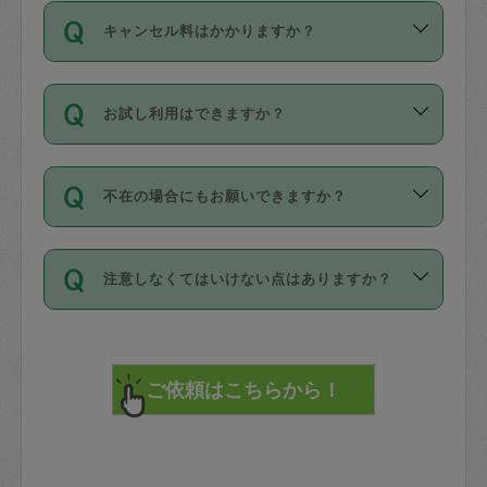
ご依頼は、現在を起点に3日後（72時間
濯、料理、作り置き、整理収納、買い物
のち、タスカジモニター宅にて３時間の
また外国人の方は英語しか話せない方、
キャンセル料はかかりますか？
以降）の日時から受付可能となっていま
です。作業中に物を壊したり、人にけが
現場トライアルを受け、合格したタスカ
日本語も話せる方など様々です。
す。
をさせたりした場合が対象で、補償金額
ジさんが活動されています。
キャンセル料には、以下の2種類がありま
ただし、72時間を切った直前の日程では
は対物1000万円、対人1億円が上限で
バックグラウンドや得意分野はプロフィ
お試し利用はできますか？
す。
タスカジさんへ「募集」をかけることが
す。
※テストセンターの講評は１件目のレビュ
ールに記載していますので、各自の得意
可能です。
ーとして記載されていますので依頼の際
分野を見極めて、目的に合わせてお仕事
「お試し利用」というメニューはありま
万が一損害が発生した場合は、その場の
に参考にしてください。
を依頼してください。
不在の場合にもお願いできますか？
せんが、「一回のみ」依頼を活用するこ
1. 直前キャンセル（定期、スポット契約
写真を撮り、
参考
：
【詳細】タスカジさんの登録に際
とによって、気に入ったタスカジさんを
共通）
タスカジサポートセンターまでご連絡く
して面接や教育は実施していますか？
不在の場合の作業はタスカジさんの同意
見つけることができます。
・タスカジさんのお仕事開始予定時間前
ださい。
注意しなくてはいけない点はありますか？
が必要です。数回の依頼ののち、タスカ
72時間を超える※と、以下のキャンセル
詳細FAQ：
損害賠償保険について教えて
ジさんと依頼者の間で十分な信頼関係が
まず、条件の合う気になるタスカジさ
料が発生します。
ください。
貴重品は紛失の際トラブルの元となるの
できたのち、タスカジさんに依頼してみ
ん、２・３人に「スポット」依頼をして
で、必ず鍵のかかるロッカーや金庫に入
てください。
みてください。
直前キャンセル料：
れて依頼者の責任の元管理するよう心掛
不在時に部屋に入るためにタスカジさん
その後、一番気に入ったタスカジさんに
72時間前〜24時間前＝依頼料金の50%
けてください。
に鍵を預ける必要がありますが、タスカ
「定期（毎週・隔週）」依頼をしてくだ
24時間前～1時間前＝依頼金額の100%
※パスポート、クレジットカード、銀行カ
ジさんが紛失した鍵によって二次的な損
さい。
1時間前〜実施時間＝依頼金額の100%＋
ード、5千円以上のアクセサリー、500円
害（たとえば、第三者の侵入など）が起
交通費全額