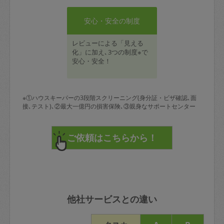
安心・安全の制度
レビューによる「見える
化」に加え､3つの制度※で
安心・安全！
※①ハウスキーパーの3段階スクリーニング(身分証・ビザ確認､面
接､テスト)､②最大一億円の損害保険､③親身なサポートセンター
他社サービスとの違い