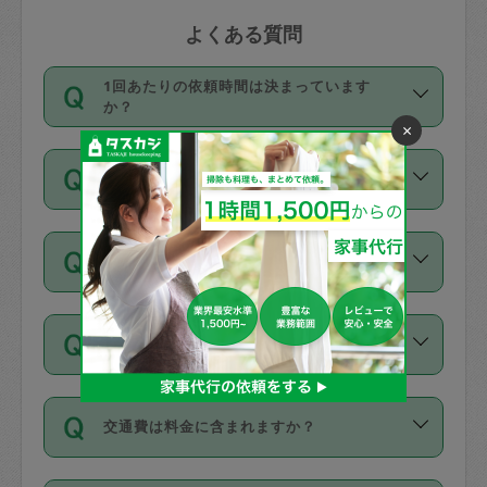
よくある質問
1回あたりの依頼時間は決まっています
か？
×
依頼1回につき3時間固定です。3時間を
価格はどうやって決まっていますか？
超えて依頼したい場合は、延長機能をご
利用ください。機能をご利用いただくに
11種類の価格帯の中からタスカジさん自
は、タスカジさんに事前に相談し、合意
支払い方法を教えてください
身が価格を選んで設定しています。
の上事前申請することが必要です。な
タスカジさんの価格設定には最初は制限
お、3時間を下回っても、値引き等はござ
お支払方法はクレジットカード（Visa／
があり、レビュー件数、レビューの平均
いません。
同じタスカジさんに定期的にお願いする場
Master／JCB／AMERICAN EXPRESS／
値、などで除々に設定可能な最高額が上
合はお得になる？
Diners Club）のみとなります。
がっていく仕組みになっています。
依頼には「スポット」と「定期（毎週｜
カード情報のご登録は、依頼リクエスト
交通費は料金に含まれますか？
隔週）」があり、「定期」の依頼は「ス
を行う際にご入力ください。プロフィー
ポット」よりお得な料金でご利用できま
ル登録時にはご入力いただかなくても大
交通費は依頼料金とは別途発生し、依頼