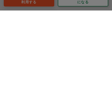
利用する
になる
※依頼者の依頼当時の主観的な感想です。
60代 男性より