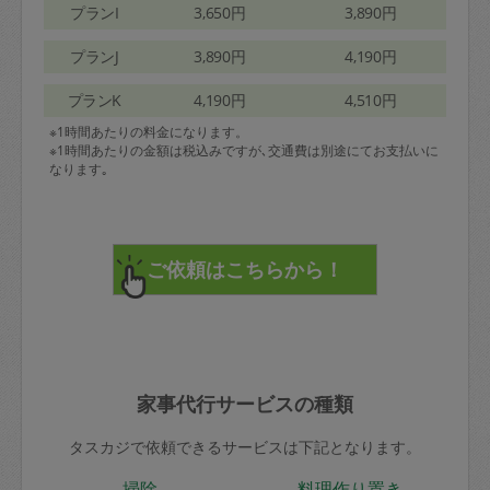
プランI
3,650円
3,890円
プランJ
3,890円
4,190円
プランK
4,190円
4,510円
※1時間あたりの料金になります。
※1時間あたりの金額は税込みですが､交通費は別途にてお支払いに
なります｡
家事代行サービスの種類
タスカジで依頼できるサービスは下記となります。
掃除
料理作り置き