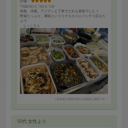
評価：
15品のひとつひとつが
和風、洋風、アジアンと丁寧でどれも美味でした！
野菜たっぷり、薄味というリクエストにバッチリ応えた
上で
お弁当が必要なのを把握してくださり、汎用しやすいオ
もっと見る
カズもありがとうございました(^○^)
※依頼者の依頼当時の主観的な感想です。
50代 女性より