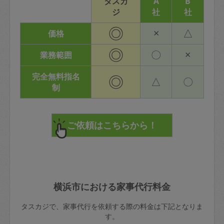
タスカ
A
B
ジ
社
社
◎
×
△
価格
◎
〇
×
業務範囲
完全無料指名
◎
△
〇
制
横浜市における家事代行料金
タスカジで、家事代行を依頼する際の料金は下記となりま
す。