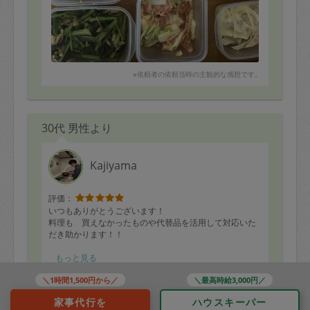
※依頼者の依頼当時の主観的な感想です。
30代 男性より
Kajiyama
評価：
いつもありがとうございます！
料理も 買えなかったものや代替品を活用して対応いた
だき助かります！！
引き続きよろしくお願いします！
もっと見る
＼1時間1,500円から／
＼最高時給3,000円／
家事代行を
ハウスキーパー