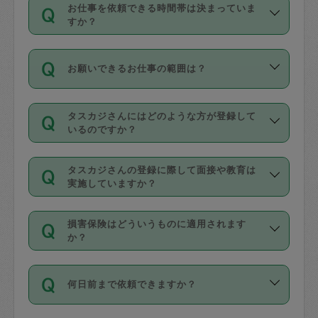
す。
丈夫です。
お仕事を依頼できる時間帯は決まっていま
料金のご請求と合わせてお支払いとなり
定期の最低利用回数は設けていない代わ
デビットカード・プリペイドカード（Vプ
すか？
ます。交通費の金額は「依頼の詳細」に
りに、一定数を超えたキャンセルは有償
リカ、au WALLETなど）
は支払にはご利
時間帯は3種類あります。いずれも１回あ
自動計算で表示されます。
でキャンセルすることが出来ます。
用いただけませんのでご注意ください。
お願いできるお仕事の範囲は？
たり３時間です。
銀行振込や現金払いも対応していませ
（例：毎週定期の場合は３回以上のキャ
ん。
掃除、整理収納、洗濯、買い物、料理、
・ＡＭ ９時～１２時
ンセルが有償（1200円、隔週定期の場合
なお、タスカジさんの交通費も、依頼料
タスカジさんにはどのような方が登録して
作り置きです。タスカジさんによってで
・ＰＭ １３時～１６時
いるのですか？
は２回以上のキャンセルが有償（1200
金のご請求と合わせてお支払いとなりま
きる仕事の範囲が異なりますので、依頼
・夜 １８時～２１時
円））
す。交通費の金額は「依頼の詳細」に自
主婦として長年の家事経験をお持ちの
する前にタスカジさんのプロフィールで
動計算で表示されます。
タスカジさんの登録に際して面接や教育は
方、栄養士・調理師といった資格者で保
確認してください。
開始時間を２時間前後変更することが可
実施していますか？
育園や学校の給食やレストランで料理関
基本的に、高所での作業や危険作業、屋
能です。依頼送信後、個別にタスカジさ
応募の際に、各自事務局との面接と説明
係の専門職に従事されていた方、日本で
外での作業は対象外です。
んにメッセージを送り調整してくださ
損害保険はどういうものに適用されます
を行っています。その後、身分証明書の
すでにハウスキーパーや英語の先生とし
か？
い。ただし、２時間を越えての調整はで
写真提出をしていただいています。外国
てお仕事をしているフィリピン出身の
きません。
依頼者とタスカジさんとの間でタスカジ
人の場合は在留カードで労働許可状況を
方、海外からの留学生、家事が好きな会
万が一、依頼した時間帯と作業時間が１
何日前まで依頼できますか？
を通して成立した作業時間内での作業に
確認しています。タスカジさんトレーニ
社員など様々なバックグラウンドの方が
時間も被らない場合、損害保険の対象外
適用されます。作業範囲は、掃除、洗
ング動画を使ったセルフトレーニングの
登録しています。
となりますので、ご注意ください。