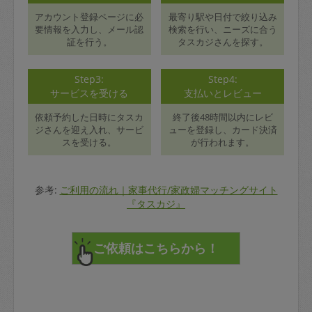
アカウント登録ページに必
最寄り駅や日付で絞り込み
要情報を入力し、メール認
検索を行い、ニーズに合う
証を行う。
タスカジさんを探す。
Step3:
Step4:
サービスを受ける
支払いとレビュー
依頼予約した日時にタスカ
終了後48時間以内にレビ
ジさんを迎え入れ、サービ
ューを登録し、カード決済
スを受ける。
が行われます。
参考:
ご利用の流れ｜家事代行/家政婦マッチングサイト
『タスカジ』