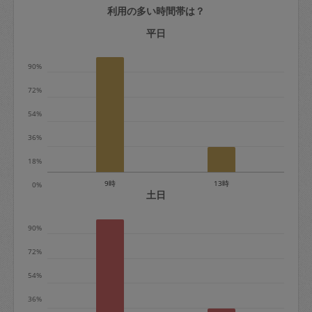
利用の多い時間帯は？
定期契約をキャンセルする場合、毎週定
期は月2回まで隔週定期は月1回までキャ
平日
ンセル料は発生しません。それ以上はキ
90%
ャンセル料が発生します。
72%
定期契約キャンセル料：
54%
・1回につき1,200円※
36%
・詳細ルールは、
こちら
を参照くださ
い。
18%
9時
13時
0%
※キャンセル料金の設定について：
土日
定期依頼1回（3時間）の金額とスポット
90%
1回（3時間）依頼した場合の金額の差額
相当で料金設定されています。
72%
54%
36%