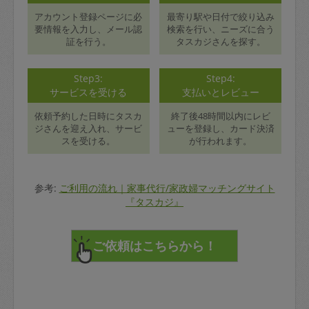
アカウント登録ページに必
最寄り駅や日付で絞り込み
要情報を入力し、メール認
検索を行い、ニーズに合う
証を行う。
タスカジさんを探す。
Step3:
Step4:
サービスを受ける
支払いとレビュー
依頼予約した日時にタスカ
終了後48時間以内にレビ
ジさんを迎え入れ、サービ
ューを登録し、カード決済
スを受ける。
が行われます。
参考:
ご利用の流れ｜家事代行/家政婦マッチングサイト
『タスカジ』