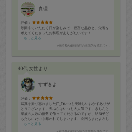
真理
評価：
毎回来ていただく日が楽しみで、豊富な品数と、栄養を
考えてくださったお料理がありがたいです！
もっと見る
※依頼者の依頼当時の主観的な感想です。
40代 女性より
すずきよ
評価：
写真を撮り忘れました(T_T)いつも美味しいおかずありが
とうございます。天ぷらはいつも大人気です。きちんと
家族の人数の倍数で作ってくださるのですが、結局子ど
もたちにだいぶ奪われてしまいます。次回もまたよろし
くお願いします！
もっと見る
※依頼者の依頼当時の主観的な感想です。