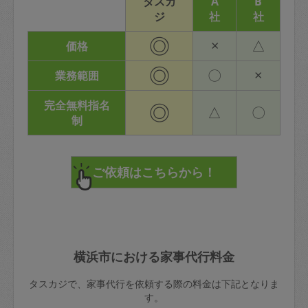
タスカ
A
B
ジ
社
社
◎
×
△
価格
◎
〇
×
業務範囲
完全無料指名
◎
△
〇
制
横浜市における家事代行料金
タスカジで、家事代行を依頼する際の料金は下記となりま
す。