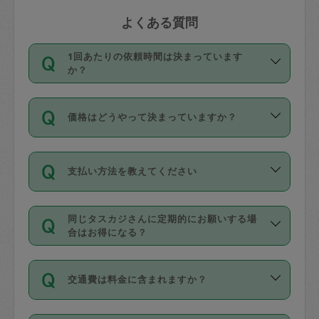
よくある質問
1回あたりの依頼時間は決まっています
か？
依頼1回につき3時間固定です。3時間を
価格はどうやって決まっていますか？
超えて依頼したい場合は、延長機能をご
利用ください。機能をご利用いただくに
11種類の価格帯の中からタスカジさん自
は、タスカジさんに事前に相談し、合意
支払い方法を教えてください
身が価格を選んで設定しています。
の上事前申請することが必要です。な
タスカジさんの価格設定には最初は制限
お、3時間を下回っても、値引き等はござ
お支払方法はクレジットカード（Visa／
があり、レビュー件数、レビューの平均
いません。
同じタスカジさんに定期的にお願いする場
Master／JCB／AMERICAN EXPRESS／
値、などで除々に設定可能な最高額が上
合はお得になる？
Diners Club）のみとなります。
がっていく仕組みになっています。
依頼には「スポット」と「定期（毎週｜
カード情報のご登録は、依頼リクエスト
交通費は料金に含まれますか？
隔週）」があり、「定期」の依頼は「ス
を行う際にご入力ください。プロフィー
ポット」よりお得な料金でご利用できま
ル登録時にはご入力いただかなくても大
交通費は依頼料金とは別途発生し、依頼