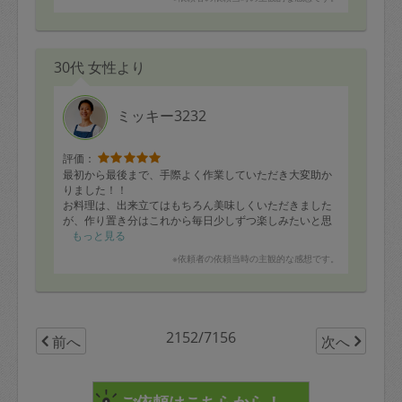
30代 女性より
ミッキー3232
評価：
最初から最後まで、手際よく作業していただき大変助か
りました！！
お料理は、出来立てはもちろん美味しくいただきました
が、作り置き分はこれから毎日少しずつ楽しみたいと思
います。どれも自分では作れない味で、お願いしてよか
もっと見る
ったなと思っています。
※依頼者の依頼当時の主観的な感想です。
最後はキッチンを綺麗にしていただき、大変ありがたか
ったです。次は、違うジャンルもお願いしてみたいなと
思いました！(^^)ありがとうございました。
2152/7156
前へ
次へ