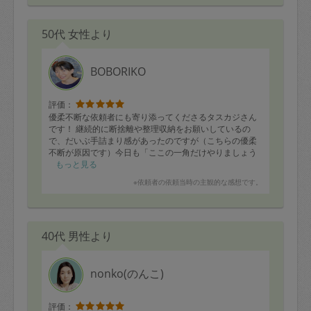
50代 女性より
BOBORIKO
評価：
優柔不断な依頼者にも寄り添ってくださるタスカジさん
です！ 継続的に断捨離や整理収納をお願いしているの
で、だいぶ手詰まり感があったのですが（こちらの優柔
不断が原因です）今日も「ここの一角だけやりましょう
か」と先導してくださり、達成感をいただきました。お
もっと見る
片付けのコーチです！
※依頼者の依頼当時の主観的な感想です。
40代 男性より
nonko(のんこ)
評価：