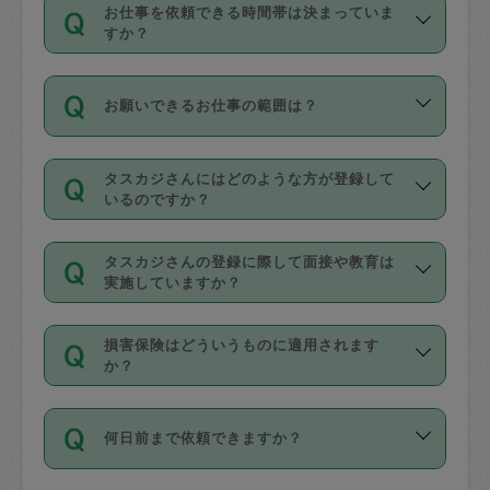
す。
丈夫です。
お仕事を依頼できる時間帯は決まっていま
料金のご請求と合わせてお支払いとなり
定期の最低利用回数は設けていない代わ
デビットカード・プリペイドカード（Vプ
すか？
ます。交通費の金額は「依頼の詳細」に
りに、一定数を超えたキャンセルは有償
リカ、au WALLETなど）
は支払にはご利
時間帯は3種類あります。いずれも１回あ
自動計算で表示されます。
でキャンセルすることが出来ます。
用いただけませんのでご注意ください。
お願いできるお仕事の範囲は？
たり３時間です。
銀行振込や現金払いも対応していませ
（例：毎週定期の場合は３回以上のキャ
ん。
掃除、整理収納、洗濯、買い物、料理、
・ＡＭ ９時～１２時
ンセルが有償（1200円、隔週定期の場合
なお、タスカジさんの交通費も、依頼料
タスカジさんにはどのような方が登録して
作り置きです。タスカジさんによってで
・ＰＭ １３時～１６時
いるのですか？
は２回以上のキャンセルが有償（1200
金のご請求と合わせてお支払いとなりま
きる仕事の範囲が異なりますので、依頼
・夜 １８時～２１時
円））
す。交通費の金額は「依頼の詳細」に自
主婦として長年の家事経験をお持ちの
する前にタスカジさんのプロフィールで
動計算で表示されます。
タスカジさんの登録に際して面接や教育は
方、栄養士・調理師といった資格者で保
確認してください。
開始時間を２時間前後変更することが可
実施していますか？
育園や学校の給食やレストランで料理関
基本的に、高所での作業や危険作業、屋
能です。依頼送信後、個別にタスカジさ
応募の際に、各自事務局との面接と説明
係の専門職に従事されていた方、日本で
外での作業は対象外です。
んにメッセージを送り調整してくださ
損害保険はどういうものに適用されます
を行っています。その後、身分証明書の
すでにハウスキーパーや英語の先生とし
か？
い。ただし、２時間を越えての調整はで
写真提出をしていただいています。外国
てお仕事をしているフィリピン出身の
きません。
依頼者とタスカジさんとの間でタスカジ
人の場合は在留カードで労働許可状況を
方、海外からの留学生、家事が好きな会
万が一、依頼した時間帯と作業時間が１
何日前まで依頼できますか？
を通して成立した作業時間内での作業に
確認しています。タスカジさんトレーニ
社員など様々なバックグラウンドの方が
時間も被らない場合、損害保険の対象外
適用されます。作業範囲は、掃除、洗
ング動画を使ったセルフトレーニングの
登録しています。
となりますので、ご注意ください。