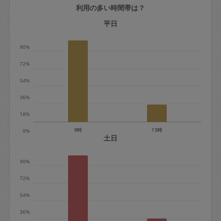
利用の多い時間帯は？
定期契約をキャンセルする場合、毎週定
期は月2回まで隔週定期は月1回までキャ
平日
ンセル料は発生しません。それ以上はキ
90%
ャンセル料が発生します。
72%
定期契約キャンセル料：
54%
・1回につき1,200円※
36%
・詳細ルールは、
こちら
を参照くださ
い。
18%
9時
13時
0%
※キャンセル料金の設定について：
土日
定期依頼1回（3時間）の金額とスポット
90%
1回（3時間）依頼した場合の金額の差額
相当で料金設定されています。
72%
54%
36%