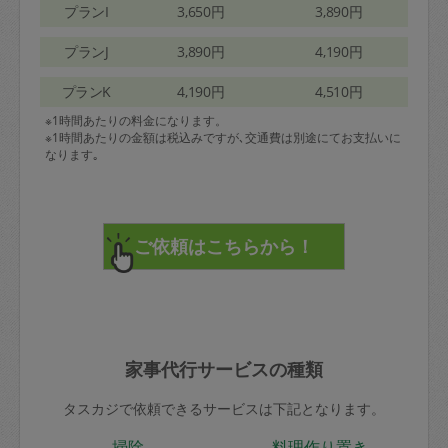
プランI
3,650円
3,890円
プランJ
3,890円
4,190円
プランK
4,190円
4,510円
※1時間あたりの料金になります。
※1時間あたりの金額は税込みですが､交通費は別途にてお支払いに
なります｡
家事代行サービスの種類
タスカジで依頼できるサービスは下記となります。
掃除
料理作り置き