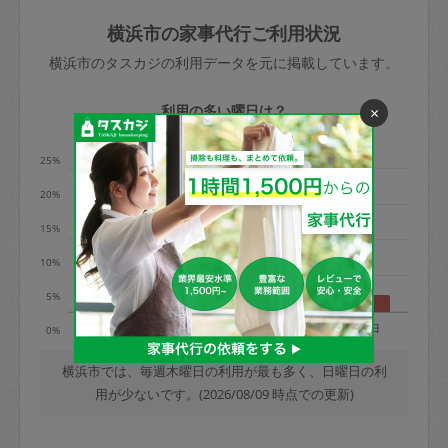
玉、など
きた場合は損害保険の対象外となるので
依頼者不在による当日キャンセル＝依頼
横浜市の家事代行ご利用状況
ご注意ください。
金額の100%＋交通費全額
横浜市のタスカジの利用データを元に掲載しています。
あわせてこちらも参照ください
：
初めて
利用します。注意しなくてはいけない点
※例：依頼日時／土曜日午前9時開始の場
利用の多い曜日は？
×
はありますか？
合、水曜日午前9時以降はキャンセル料が
発生
25%
水曜日9時〜金曜日9時まで＝依頼料金の
20%
50%
15%
金曜日9時～土曜日8時まで＝依頼金額の
100%
10%
土曜日8時〜実施時間＝依頼金額の100%
5%
＋交通費全額
月
火
水
木
金
土
日
0%
依頼者不在による当日キャンセル＝依頼
金額の100%＋交通費全額
横浜市では、毎週木曜日の利用が最も多く、日曜日の利
用が少ないです。(2026/08/09 時点での更新)
2. 定期契約キャンセル（定期契約のみ）