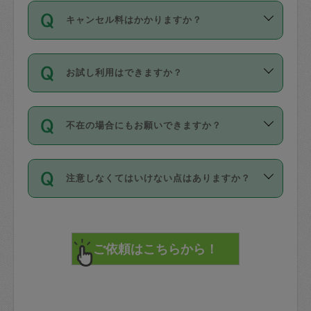
ご依頼は、現在を起点に3日後（72時間
濯、料理、作り置き、整理収納、買い物
のち、タスカジモニター宅にて３時間の
また外国人の方は英語しか話せない方、
キャンセル料はかかりますか？
以降）の日時から受付可能となっていま
です。作業中に物を壊したり、人にけが
現場トライアルを受け、合格したタスカ
日本語も話せる方など様々です。
す。
をさせたりした場合が対象で、補償金額
ジさんが活動されています。
キャンセル料には、以下の2種類がありま
ただし、72時間を切った直前の日程では
は対物1000万円、対人1億円が上限で
バックグラウンドや得意分野はプロフィ
お試し利用はできますか？
す。
タスカジさんへ「募集」をかけることが
す。
※テストセンターの講評は１件目のレビュ
ールに記載していますので、各自の得意
可能です。
ーとして記載されていますので依頼の際
分野を見極めて、目的に合わせてお仕事
「お試し利用」というメニューはありま
万が一損害が発生した場合は、その場の
に参考にしてください。
を依頼してください。
不在の場合にもお願いできますか？
せんが、「一回のみ」依頼を活用するこ
1. 直前キャンセル（定期、スポット契約
写真を撮り、
参考
：
【詳細】タスカジさんの登録に際
とによって、気に入ったタスカジさんを
共通）
タスカジサポートセンターまでご連絡く
して面接や教育は実施していますか？
不在の場合の作業はタスカジさんの同意
見つけることができます。
・タスカジさんのお仕事開始予定時間前
ださい。
注意しなくてはいけない点はありますか？
が必要です。数回の依頼ののち、タスカ
72時間を超える※と、以下のキャンセル
詳細FAQ：
損害賠償保険について教えて
ジさんと依頼者の間で十分な信頼関係が
まず、条件の合う気になるタスカジさ
料が発生します。
ください。
貴重品は紛失の際トラブルの元となるの
できたのち、タスカジさんに依頼してみ
ん、２・３人に「スポット」依頼をして
で、必ず鍵のかかるロッカーや金庫に入
てください。
みてください。
直前キャンセル料：
れて依頼者の責任の元管理するよう心掛
不在時に部屋に入るためにタスカジさん
その後、一番気に入ったタスカジさんに
72時間前〜24時間前＝依頼料金の50%
けてください。
に鍵を預ける必要がありますが、タスカ
「定期（毎週・隔週）」依頼をしてくだ
24時間前～1時間前＝依頼金額の100%
※パスポート、クレジットカード、銀行カ
ジさんが紛失した鍵によって二次的な損
さい。
1時間前〜実施時間＝依頼金額の100%＋
ード、5千円以上のアクセサリー、500円
害（たとえば、第三者の侵入など）が起
交通費全額