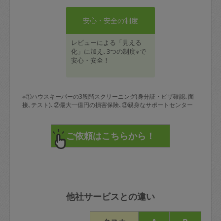
安心・安全の制度
レビューによる「見える
化」に加え､3つの制度※で
安心・安全！
※①ハウスキーパーの3段階スクリーニング(身分証・ビザ確認､面
接､テスト)､②最大一億円の損害保険､③親身なサポートセンター
他社サービスとの違い