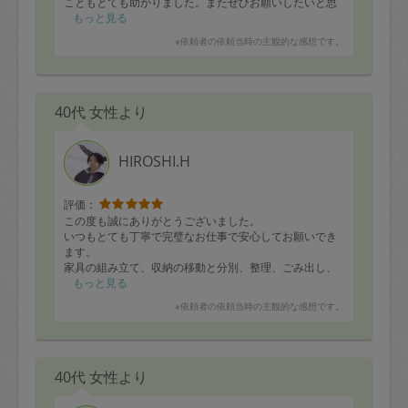
こともとても助かりました。またぜひお願いしたいと思
います。有難うございました♪
もっと見る
※依頼者の依頼当時の主観的な感想です。
40代 女性より
HIROSHI.H
評価：
この度も誠にありがとうございました。
いつもとても丁寧で完璧なお仕事で安心してお願いでき
ます。
家具の組み立て、収納の移動と分別、整理、ごみ出し、
台所周りのお掃除と延長までお願いし、沢山作業して頂
もっと見る
きました。
※依頼者の依頼当時の主観的な感想です。
これで年末すっきり過ごすことができます。
本当にありがとうございました。
40代 女性より