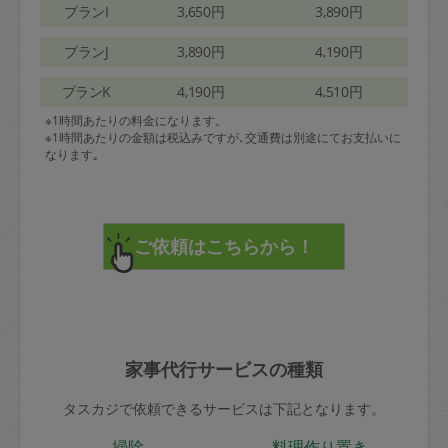
プランI
3,650円
3,890円
プランJ
3,890円
4,190円
プランK
4,190円
4,510円
※1時間あたりの料金になります。
※1時間あたりの金額は税込みですが､交通費は別途にてお支払いに
なります｡
家事代行サービスの種類
タスカジで依頼できるサービスは下記となります。
掃除
料理作り置き