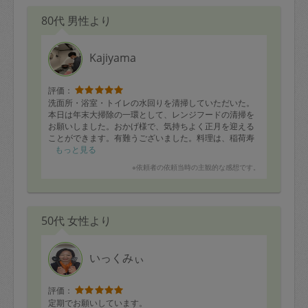
80代 男性より
Kajiyama
評価：
洗面所・浴室・トイレの水回りを清掃していただいた。
本日は年末大掃除の一環として、レンジフードの清掃を
お願いしました。おかげ様で、気持ちよく正月を迎える
ことができます。有難うございました。料理は、稲荷寿
司を始め、牛モモ肉料理・グラタン料理・トッポギ料理
もっと見る
を作っていただき、大満足でした。また、年寄の話し相
※依頼者の依頼当時の主観的な感想です。
手にもなっていただき、ボケ防止に貢献していただきま
した。
50代 女性より
いっくみぃ
評価：
定期でお願いしています。