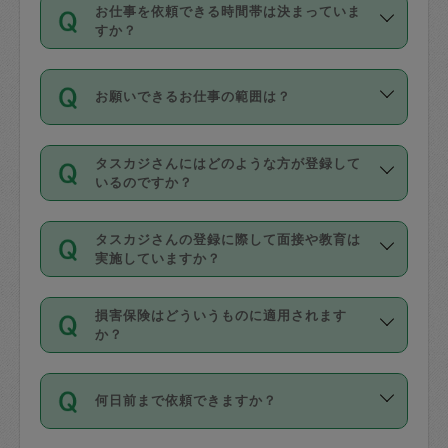
す。
丈夫です。
お仕事を依頼できる時間帯は決まっていま
料金のご請求と合わせてお支払いとなり
定期の最低利用回数は設けていない代わ
デビットカード・プリペイドカード（Vプ
すか？
ます。交通費の金額は「依頼の詳細」に
りに、一定数を超えたキャンセルは有償
リカ、au WALLETなど）
は支払にはご利
時間帯は3種類あります。いずれも１回あ
自動計算で表示されます。
でキャンセルすることが出来ます。
用いただけませんのでご注意ください。
お願いできるお仕事の範囲は？
たり３時間です。
銀行振込や現金払いも対応していませ
（例：毎週定期の場合は３回以上のキャ
ん。
掃除、整理収納、洗濯、買い物、料理、
・ＡＭ ９時～１２時
ンセルが有償（1200円、隔週定期の場合
なお、タスカジさんの交通費も、依頼料
タスカジさんにはどのような方が登録して
作り置きです。タスカジさんによってで
・ＰＭ １３時～１６時
いるのですか？
は２回以上のキャンセルが有償（1200
金のご請求と合わせてお支払いとなりま
きる仕事の範囲が異なりますので、依頼
・夜 １８時～２１時
円））
す。交通費の金額は「依頼の詳細」に自
主婦として長年の家事経験をお持ちの
する前にタスカジさんのプロフィールで
動計算で表示されます。
タスカジさんの登録に際して面接や教育は
方、栄養士・調理師といった資格者で保
確認してください。
開始時間を２時間前後変更することが可
実施していますか？
育園や学校の給食やレストランで料理関
基本的に、高所での作業や危険作業、屋
能です。依頼送信後、個別にタスカジさ
応募の際に、各自事務局との面接と説明
係の専門職に従事されていた方、日本で
外での作業は対象外です。
んにメッセージを送り調整してくださ
損害保険はどういうものに適用されます
を行っています。その後、身分証明書の
すでにハウスキーパーや英語の先生とし
か？
い。ただし、２時間を越えての調整はで
写真提出をしていただいています。外国
てお仕事をしているフィリピン出身の
きません。
依頼者とタスカジさんとの間でタスカジ
人の場合は在留カードで労働許可状況を
方、海外からの留学生、家事が好きな会
万が一、依頼した時間帯と作業時間が１
何日前まで依頼できますか？
を通して成立した作業時間内での作業に
確認しています。タスカジさんトレーニ
社員など様々なバックグラウンドの方が
時間も被らない場合、損害保険の対象外
適用されます。作業範囲は、掃除、洗
ング動画を使ったセルフトレーニングの
登録しています。
となりますので、ご注意ください。