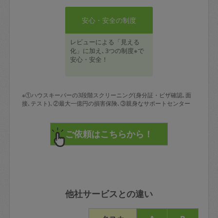
安心・安全の制度
レビューによる「見える
化」に加え､3つの制度※で
安心・安全！
※①ハウスキーパーの3段階スクリーニング(身分証・ビザ確認､面
接､テスト)､②最大一億円の損害保険､③親身なサポートセンター
他社サービスとの違い