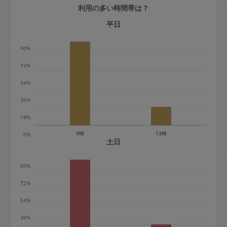
利用の多い時間帯は？
定期契約をキャンセルする場合、毎週定
期は月2回まで隔週定期は月1回までキャ
平日
ンセル料は発生しません。それ以上はキ
90%
ャンセル料が発生します。
72%
定期契約キャンセル料：
54%
・1回につき1,200円※
36%
・詳細ルールは、
こちら
を参照くださ
い。
18%
9時
13時
0%
※キャンセル料金の設定について：
土日
定期依頼1回（3時間）の金額とスポット
90%
1回（3時間）依頼した場合の金額の差額
相当で料金設定されています。
72%
54%
36%