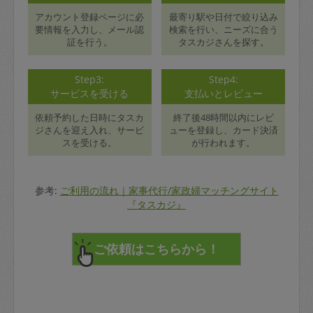
アカウント登録ページに必
最寄り駅や日付で絞り込み
要情報を入力し、メール認
検索を行い、ニーズに合う
証を行う。
タスカジさんを探す。
Step3:
Step4:
サービスを受ける
支払いとレビュー
依頼予約した日時にタスカ
終了後48時間以内にレビ
ジさんを迎え入れ、サービ
ューを登録し、カード決済
スを受ける。
が行われます。
参考:
ご利用の流れ｜家事代行/家政婦マッチングサイト
『タスカジ』