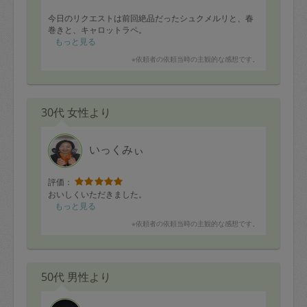
今日のリクエストは前回絶品だったシュクメルリと、春
巻きと、キャロットラペ。
もっと見る
揚げてる最中にどうしても我慢出来ずに春巻き食べさせ
※依頼者の依頼当時の主観的な感想です。
て頂きました。
美味しい！
中身ぎっしり詰まっていて食べ応えもあって、とても美
味しいです。
30代 女性より
リクエストに応えて年末年始に食べるしぐれ煮もたくさ
ん作ってくださいました。
あと、ひじきの煮物、好みの味で嬉しいです。
いっくみぃ
多分、ちょっとずつ私好みの味に寄せてくれてる感じが
します。
評価：
来年もどうぞよろしくお願いします。
おいしくいただきました。
もっと見る
※依頼者の依頼当時の主観的な感想です。
50代 男性より