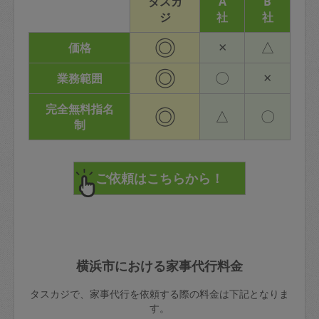
タスカ
A
B
ジ
社
社
◎
×
△
価格
◎
〇
×
業務範囲
完全無料指名
◎
△
〇
制
横浜市における家事代行料金
タスカジで、家事代行を依頼する際の料金は下記となりま
す。