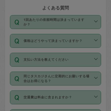
よくある質問
1回あたりの依頼時間は決まっています
か？
依頼1回につき3時間固定です。3時間を
価格はどうやって決まっていますか？
超えて依頼したい場合は、延長機能をご
利用ください。機能をご利用いただくに
11種類の価格帯の中からタスカジさん自
は、タスカジさんに事前に相談し、合意
支払い方法を教えてください
身が価格を選んで設定しています。
の上事前申請することが必要です。な
タスカジさんの価格設定には最初は制限
お、3時間を下回っても、値引き等はござ
お支払方法はクレジットカード（Visa／
があり、レビュー件数、レビューの平均
いません。
同じタスカジさんに定期的にお願いする場
Master／JCB／AMERICAN EXPRESS／
値、などで除々に設定可能な最高額が上
合はお得になる？
Diners Club）のみとなります。
がっていく仕組みになっています。
依頼には「スポット」と「定期（毎週｜
カード情報のご登録は、依頼リクエスト
交通費は料金に含まれますか？
隔週）」があり、「定期」の依頼は「ス
を行う際にご入力ください。プロフィー
ポット」よりお得な料金でご利用できま
ル登録時にはご入力いただかなくても大
交通費は依頼料金とは別途発生し、依頼