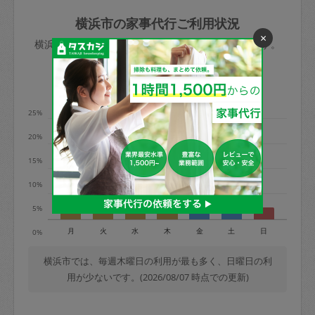
玉、など
きた場合は損害保険の対象外となるので
依頼者不在による当日キャンセル＝依頼
横浜市の家事代行ご利用状況
ご注意ください。
金額の100%＋交通費全額
×
横浜市のタスカジの利用データを元に掲載しています。
あわせてこちらも参照ください
：
初めて
利用します。注意しなくてはいけない点
※例：依頼日時／土曜日午前9時開始の場
利用の多い曜日は？
はありますか？
合、水曜日午前9時以降はキャンセル料が
発生
25%
水曜日9時〜金曜日9時まで＝依頼料金の
20%
50%
15%
金曜日9時～土曜日8時まで＝依頼金額の
100%
10%
土曜日8時〜実施時間＝依頼金額の100%
5%
＋交通費全額
月
火
水
木
金
土
日
0%
依頼者不在による当日キャンセル＝依頼
金額の100%＋交通費全額
横浜市では、毎週木曜日の利用が最も多く、日曜日の利
用が少ないです。(2026/08/07 時点での更新)
2. 定期契約キャンセル（定期契約のみ）