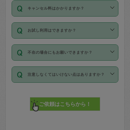
ご依頼は、現在を起点に3日後（72時間
濯、料理、作り置き、整理収納、買い物
のち、タスカジモニター宅にて３時間の
また外国人の方は英語しか話せない方、
キャンセル料はかかりますか？
以降）の日時から受付可能となっていま
です。作業中に物を壊したり、人にけが
現場トライアルを受け、合格したタスカ
日本語も話せる方など様々です。
す。
をさせたりした場合が対象で、補償金額
ジさんが活動されています。
キャンセル料には、以下の2種類がありま
ただし、72時間を切った直前の日程では
は対物1000万円、対人1億円が上限で
バックグラウンドや得意分野はプロフィ
お試し利用はできますか？
す。
タスカジさんへ「募集」をかけることが
す。
※テストセンターの講評は１件目のレビュ
ールに記載していますので、各自の得意
可能です。
ーとして記載されていますので依頼の際
分野を見極めて、目的に合わせてお仕事
「お試し利用」というメニューはありま
万が一損害が発生した場合は、その場の
に参考にしてください。
を依頼してください。
不在の場合にもお願いできますか？
せんが、「一回のみ」依頼を活用するこ
1. 直前キャンセル（定期、スポット契約
写真を撮り、
参考
：
【詳細】タスカジさんの登録に際
とによって、気に入ったタスカジさんを
共通）
タスカジサポートセンターまでご連絡く
して面接や教育は実施していますか？
不在の場合の作業はタスカジさんの同意
見つけることができます。
・タスカジさんのお仕事開始予定時間前
ださい。
注意しなくてはいけない点はありますか？
が必要です。数回の依頼ののち、タスカ
72時間を超える※と、以下のキャンセル
詳細FAQ：
損害賠償保険について教えて
ジさんと依頼者の間で十分な信頼関係が
まず、条件の合う気になるタスカジさ
料が発生します。
ください。
貴重品は紛失の際トラブルの元となるの
できたのち、タスカジさんに依頼してみ
ん、２・３人に「スポット」依頼をして
で、必ず鍵のかかるロッカーや金庫に入
てください。
みてください。
直前キャンセル料：
れて依頼者の責任の元管理するよう心掛
不在時に部屋に入るためにタスカジさん
その後、一番気に入ったタスカジさんに
72時間前〜24時間前＝依頼料金の50%
けてください。
に鍵を預ける必要がありますが、タスカ
「定期（毎週・隔週）」依頼をしてくだ
24時間前～1時間前＝依頼金額の100%
※パスポート、クレジットカード、銀行カ
ジさんが紛失した鍵によって二次的な損
さい。
1時間前〜実施時間＝依頼金額の100%＋
ード、5千円以上のアクセサリー、500円
害（たとえば、第三者の侵入など）が起
交通費全額