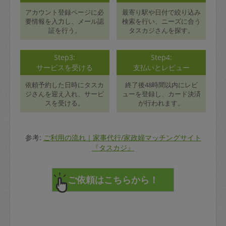
アカウント登録ページに必
最寄り駅や日付で絞り込み
要情報を入力し、メール認
検索を行い、ニーズに合う
証を行う。
タスカジさんを探す。
Step3:
Step4:
サービスを受ける
支払いとレビュー
依頼予約した日時にタスカ
終了後48時間以内にレビ
ジさんを迎え入れ、サービ
ューを登録し、カード決済
スを受ける。
が行われます。
参考:
ご利用の流れ｜家事代行/家政婦マッチングサイト
『タスカジ』