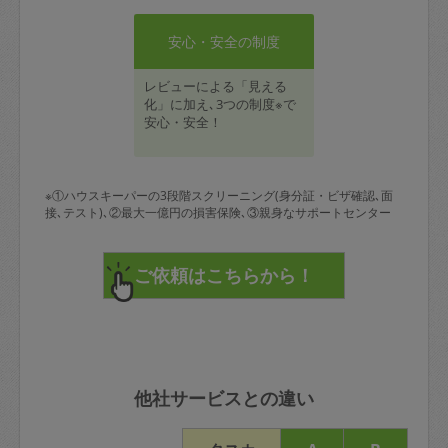
安心・安全の制度
レビューによる「見える
化」に加え､3つの制度※で
安心・安全！
※①ハウスキーパーの3段階スクリーニング(身分証・ビザ確認､面
接､テスト)､②最大一億円の損害保険､③親身なサポートセンター
他社サービスとの違い