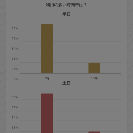
利用の多い時間帯は？
定期契約をキャンセルする場合、毎週定
期は月2回まで隔週定期は月1回までキャ
平日
ンセル料は発生しません。それ以上はキ
90%
ャンセル料が発生します。
72%
定期契約キャンセル料：
54%
・1回につき1,200円※
36%
・詳細ルールは、
こちら
を参照くださ
い。
18%
9時
13時
0%
※キャンセル料金の設定について：
土日
定期依頼1回（3時間）の金額とスポット
90%
1回（3時間）依頼した場合の金額の差額
相当で料金設定されています。
72%
54%
36%