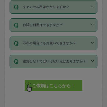
ご依頼は、現在を起点に3日後（72時間
濯、料理、作り置き、整理収納、買い物
のち、タスカジモニター宅にて３時間の
また外国人の方は英語しか話せない方、
キャンセル料はかかりますか？
以降）の日時から受付可能となっていま
です。作業中に物を壊したり、人にけが
現場トライアルを受け、合格したタスカ
日本語も話せる方など様々です。
す。
をさせたりした場合が対象で、補償金額
ジさんが活動されています。
キャンセル料には、以下の2種類がありま
ただし、72時間を切った直前の日程では
は対物1000万円、対人1億円が上限で
バックグラウンドや得意分野はプロフィ
お試し利用はできますか？
す。
タスカジさんへ「募集」をかけることが
す。
※テストセンターの講評は１件目のレビュ
ールに記載していますので、各自の得意
可能です。
ーとして記載されていますので依頼の際
分野を見極めて、目的に合わせてお仕事
「お試し利用」というメニューはありま
万が一損害が発生した場合は、その場の
に参考にしてください。
を依頼してください。
不在の場合にもお願いできますか？
せんが、「一回のみ」依頼を活用するこ
1. 直前キャンセル（定期、スポット契約
写真を撮り、
参考
：
【詳細】タスカジさんの登録に際
とによって、気に入ったタスカジさんを
共通）
タスカジサポートセンターまでご連絡く
して面接や教育は実施していますか？
不在の場合の作業はタスカジさんの同意
見つけることができます。
・タスカジさんのお仕事開始予定時間前
ださい。
注意しなくてはいけない点はありますか？
が必要です。数回の依頼ののち、タスカ
72時間を超える※と、以下のキャンセル
詳細FAQ：
損害賠償保険について教えて
ジさんと依頼者の間で十分な信頼関係が
まず、条件の合う気になるタスカジさ
料が発生します。
ください。
貴重品は紛失の際トラブルの元となるの
できたのち、タスカジさんに依頼してみ
ん、２・３人に「スポット」依頼をして
で、必ず鍵のかかるロッカーや金庫に入
てください。
みてください。
直前キャンセル料：
れて依頼者の責任の元管理するよう心掛
不在時に部屋に入るためにタスカジさん
その後、一番気に入ったタスカジさんに
72時間前〜24時間前＝依頼料金の50%
けてください。
に鍵を預ける必要がありますが、タスカ
「定期（毎週・隔週）」依頼をしてくだ
24時間前～1時間前＝依頼金額の100%
※パスポート、クレジットカード、銀行カ
ジさんが紛失した鍵によって二次的な損
さい。
1時間前〜実施時間＝依頼金額の100%＋
ード、5千円以上のアクセサリー、500円
害（たとえば、第三者の侵入など）が起
交通費全額