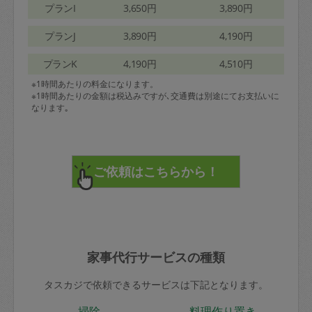
プランI
3,650円
3,890円
プランJ
3,890円
4,190円
プランK
4,190円
4,510円
※1時間あたりの料金になります。
※1時間あたりの金額は税込みですが､交通費は別途にてお支払いに
なります｡
家事代行サービスの種類
タスカジで依頼できるサービスは下記となります。
掃除
料理作り置き