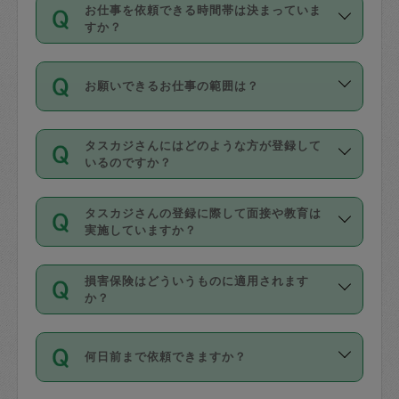
す。
丈夫です。
お仕事を依頼できる時間帯は決まっていま
料金のご請求と合わせてお支払いとなり
定期の最低利用回数は設けていない代わ
デビットカード・プリペイドカード（Vプ
すか？
ます。交通費の金額は「依頼の詳細」に
りに、一定数を超えたキャンセルは有償
リカ、au WALLETなど）
は支払にはご利
時間帯は3種類あります。いずれも１回あ
自動計算で表示されます。
でキャンセルすることが出来ます。
用いただけませんのでご注意ください。
お願いできるお仕事の範囲は？
たり３時間です。
銀行振込や現金払いも対応していませ
（例：毎週定期の場合は３回以上のキャ
ん。
掃除、整理収納、洗濯、買い物、料理、
・ＡＭ ９時～１２時
ンセルが有償（1200円、隔週定期の場合
なお、タスカジさんの交通費も、依頼料
タスカジさんにはどのような方が登録して
作り置きです。タスカジさんによってで
・ＰＭ １３時～１６時
いるのですか？
は２回以上のキャンセルが有償（1200
金のご請求と合わせてお支払いとなりま
きる仕事の範囲が異なりますので、依頼
・夜 １８時～２１時
円））
す。交通費の金額は「依頼の詳細」に自
主婦として長年の家事経験をお持ちの
する前にタスカジさんのプロフィールで
動計算で表示されます。
タスカジさんの登録に際して面接や教育は
方、栄養士・調理師といった資格者で保
確認してください。
開始時間を２時間前後変更することが可
実施していますか？
育園や学校の給食やレストランで料理関
基本的に、高所での作業や危険作業、屋
能です。依頼送信後、個別にタスカジさ
応募の際に、各自事務局との面接と説明
係の専門職に従事されていた方、日本で
外での作業は対象外です。
んにメッセージを送り調整してくださ
損害保険はどういうものに適用されます
を行っています。その後、身分証明書の
すでにハウスキーパーや英語の先生とし
か？
い。ただし、２時間を越えての調整はで
写真提出をしていただいています。外国
てお仕事をしているフィリピン出身の
きません。
依頼者とタスカジさんとの間でタスカジ
人の場合は在留カードで労働許可状況を
方、海外からの留学生、家事が好きな会
万が一、依頼した時間帯と作業時間が１
何日前まで依頼できますか？
を通して成立した作業時間内での作業に
確認しています。タスカジさんトレーニ
社員など様々なバックグラウンドの方が
時間も被らない場合、損害保険の対象外
適用されます。作業範囲は、掃除、洗
ング動画を使ったセルフトレーニングの
登録しています。
となりますので、ご注意ください。