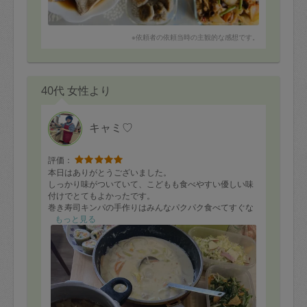
※依頼者の依頼当時の主観的な感想です。
40代 女性より
キャミ♡
評価：
本日はありがとうございました。
しっかり味がついていて、こどもも食べやすい優しい味
付けでとてもよかったです。
巻き寿司キンパの手作りはみんなパクパク食べてすぐな
くなりました。
もっと見る
白菜三兄弟は全て味も違うバリエーションでリクエスト
して大正解でした。
数日かけて楽しませて頂きます。
またよろしくお願いします！