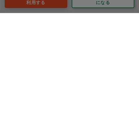
利用する
になる
評価：
本日もたくさん作り置きありがとうございます！最後の
片付けも洗い物を残す事なく、床も拭き上げてくださる
ので大変助かります。
ひじきの炊き込みご飯は、娘が大変気に入りお茶碗3杯も
もっと見る
おかわりしてました！旬の里芋も何品ものお料理にして
いただき、食べるのが楽しみです。またよろしくお願い
します。
※依頼者の依頼当時の主観的な感想です。