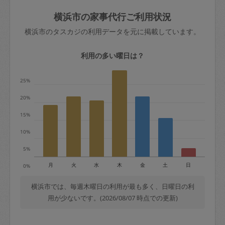
玉、など
きた場合は損害保険の対象外となるので
依頼者不在による当日キャンセル＝依頼
横浜市の家事代行ご利用状況
ご注意ください。
金額の100%＋交通費全額
横浜市のタスカジの利用データを元に掲載しています。
あわせてこちらも参照ください
：
初めて
利用します。注意しなくてはいけない点
※例：依頼日時／土曜日午前9時開始の場
利用の多い曜日は？
はありますか？
合、水曜日午前9時以降はキャンセル料が
発生
25%
水曜日9時〜金曜日9時まで＝依頼料金の
20%
50%
15%
金曜日9時～土曜日8時まで＝依頼金額の
100%
10%
土曜日8時〜実施時間＝依頼金額の100%
5%
＋交通費全額
月
火
水
木
金
土
日
0%
依頼者不在による当日キャンセル＝依頼
金額の100%＋交通費全額
横浜市では、毎週木曜日の利用が最も多く、日曜日の利
用が少ないです。(2026/08/07 時点での更新)
2. 定期契約キャンセル（定期契約のみ）