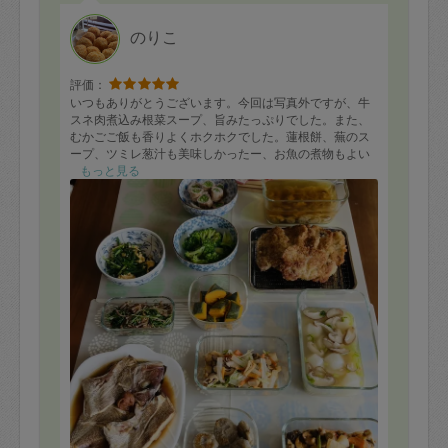
のりこ
評価：
いつもありがとうございます。今回は写真外ですが、牛
スネ肉煮込み根菜スープ、旨みたっぷりでした。また、
むかごご飯も香りよくホクホクでした。蓮根餅、蕪のス
ープ、ツミレ葱汁も美味しかったー、お魚の煮物もよい
お味が染みていました。豚カツ、肉巻き、カボチャ煮、
もっと見る
ニラ卵、ブロッコリーなどはお弁当にも取り分けまし
た。チキンと野菜のピリ辛も美味しかったです。これか
らもよろしくお願いします。