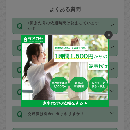
よくある質問
1回あたりの依頼時間は決まっています
か？
×
依頼1回につき3時間固定です。3時間を
価格はどうやって決まっていますか？
超えて依頼したい場合は、延長機能をご
利用ください。機能をご利用いただくに
11種類の価格帯の中からタスカジさん自
は、タスカジさんに事前に相談し、合意
支払い方法を教えてください
身が価格を選んで設定しています。
の上事前申請することが必要です。な
タスカジさんの価格設定には最初は制限
お、3時間を下回っても、値引き等はござ
お支払方法はクレジットカード（Visa／
があり、レビュー件数、レビューの平均
いません。
同じタスカジさんに定期的にお願いする場
Master／JCB／AMERICAN EXPRESS／
値、などで除々に設定可能な最高額が上
合はお得になる？
Diners Club）のみとなります。
がっていく仕組みになっています。
依頼には「スポット」と「定期（毎週｜
カード情報のご登録は、依頼リクエスト
交通費は料金に含まれますか？
隔週）」があり、「定期」の依頼は「ス
を行う際にご入力ください。プロフィー
ポット」よりお得な料金でご利用できま
ル登録時にはご入力いただかなくても大
交通費は依頼料金とは別途発生し、依頼