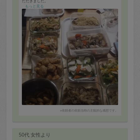
ただきました。
もっと見る
今回はチキンナゲット、ポトフ、魚のパン粉焼き、鯛の
和風煮物、浅漬けをリクエストでお願いしました。皮付
きフライドポテトを作っていただき、子どもがとても喜
んでいました。
いつもお任せで冷蔵庫の中身もふまえてたくさん作って
いただき、どれもおいしくいただいています。
またよろしくお願いいたします！
※依頼者の依頼当時の主観的な感想です。
50代 女性より