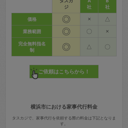
タスカ
A
B
ジ
社
社
◎
×
△
価格
◎
〇
×
業務範囲
完全無料指名
◎
△
〇
制
横浜市における家事代行料金
タスカジで、家事代行を依頼する際の料金は下記となりま
す。