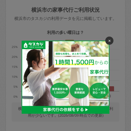
玉、など
きた場合は損害保険の対象外となるので
依頼者不在による当日キャンセル＝依頼
横浜市の家事代行ご利用状況
ご注意ください。
金額の100%＋交通費全額
横浜市のタスカジの利用データを元に掲載しています。
あわせてこちらも参照ください
：
初めて
利用します。注意しなくてはいけない点
※例：依頼日時／土曜日午前9時開始の場
利用の多い曜日は？
はありますか？
合、水曜日午前9時以降はキャンセル料が
×
発生
25%
水曜日9時〜金曜日9時まで＝依頼料金の
20%
50%
15%
金曜日9時～土曜日8時まで＝依頼金額の
100%
10%
土曜日8時〜実施時間＝依頼金額の100%
5%
＋交通費全額
月
火
水
木
金
土
日
0%
依頼者不在による当日キャンセル＝依頼
金額の100%＋交通費全額
横浜市では、毎週木曜日の利用が最も多く、日曜日の利
用が少ないです。(2026/08/09 時点での更新)
2. 定期契約キャンセル（定期契約のみ）