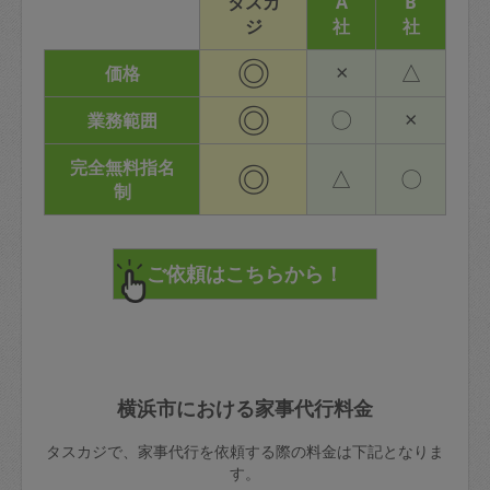
タスカ
A
B
ジ
社
社
◎
×
△
価格
◎
〇
×
業務範囲
完全無料指名
◎
△
〇
制
横浜市における家事代行料金
タスカジで、家事代行を依頼する際の料金は下記となりま
す。