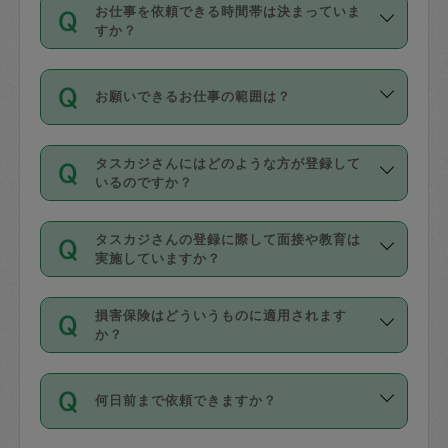
す。
丈夫です。
お仕事を依頼できる時間帯は決まっていま
料金のご請求と合わせてお支払いとなり
定期の最低利用回数は設けていない代わ
デビットカード・プリペイドカード（Vプ
すか？
ます。交通費の金額は「依頼の詳細」に
りに、一定数を超えたキャンセルは有償
リカ、au WALLETなど）
は支払にはご利
時間帯は3種類あります。いずれも１回あ
自動計算で表示されます。
でキャンセルすることが出来ます。
用いただけませんのでご注意ください。
お願いできるお仕事の範囲は？
たり３時間です。
銀行振込や現金払いも対応していませ
（例：毎週定期の場合は３回以上のキャ
ん。
掃除、整理収納、洗濯、買い物、料理、
・ＡＭ ９時～１２時
ンセルが有償（1200円、隔週定期の場合
なお、タスカジさんの交通費も、依頼料
タスカジさんにはどのような方が登録して
作り置きです。タスカジさんによってで
・ＰＭ １３時～１６時
いるのですか？
は２回以上のキャンセルが有償（1200
金のご請求と合わせてお支払いとなりま
きる仕事の範囲が異なりますので、依頼
・夜 １８時～２１時
円））
す。交通費の金額は「依頼の詳細」に自
主婦として長年の家事経験をお持ちの
する前にタスカジさんのプロフィールで
動計算で表示されます。
タスカジさんの登録に際して面接や教育は
方、栄養士・調理師といった資格者で保
確認してください。
開始時間を２時間前後変更することが可
実施していますか？
育園や学校の給食やレストランで料理関
基本的に、高所での作業や危険作業、屋
能です。依頼送信後、個別にタスカジさ
応募の際に、各自事務局との面接と説明
係の専門職に従事されていた方、日本で
外での作業は対象外です。
んにメッセージを送り調整してくださ
損害保険はどういうものに適用されます
を行っています。その後、身分証明書の
すでにハウスキーパーや英語の先生とし
か？
い。ただし、２時間を越えての調整はで
写真提出をしていただいています。外国
てお仕事をしているフィリピン出身の
きません。
依頼者とタスカジさんとの間でタスカジ
人の場合は在留カードで労働許可状況を
方、海外からの留学生、家事が好きな会
万が一、依頼した時間帯と作業時間が１
何日前まで依頼できますか？
を通して成立した作業時間内での作業に
確認しています。タスカジさんトレーニ
社員など様々なバックグラウンドの方が
時間も被らない場合、損害保険の対象外
適用されます。作業範囲は、掃除、洗
ング動画を使ったセルフトレーニングの
登録しています。
となりますので、ご注意ください。