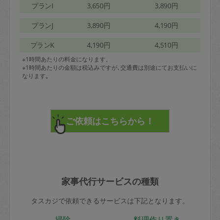
プランI
3,650円
3,890円
プランJ
3,890円
4,190円
プランK
4,190円
4,510円
※1時間あたりの料金になります。
※1時間あたりの金額は税込みですが､交通費は別途にてお支払いに
なります｡
家事代行サービスの種類
タスカジで依頼できるサービスは下記となります。
掃除
料理作り置き