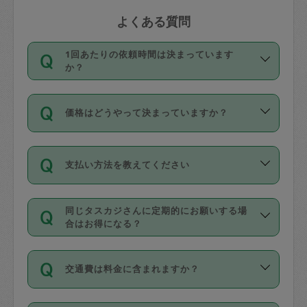
よくある質問
1回あたりの依頼時間は決まっています
か？
依頼1回につき3時間固定です。3時間を
価格はどうやって決まっていますか？
超えて依頼したい場合は、延長機能をご
利用ください。機能をご利用いただくに
11種類の価格帯の中からタスカジさん自
は、タスカジさんに事前に相談し、合意
支払い方法を教えてください
身が価格を選んで設定しています。
の上事前申請することが必要です。な
タスカジさんの価格設定には最初は制限
お、3時間を下回っても、値引き等はござ
お支払方法はクレジットカード（Visa／
があり、レビュー件数、レビューの平均
いません。
同じタスカジさんに定期的にお願いする場
Master／JCB／AMERICAN EXPRESS／
値、などで除々に設定可能な最高額が上
合はお得になる？
Diners Club）のみとなります。
がっていく仕組みになっています。
依頼には「スポット」と「定期（毎週｜
カード情報のご登録は、依頼リクエスト
交通費は料金に含まれますか？
隔週）」があり、「定期」の依頼は「ス
を行う際にご入力ください。プロフィー
ポット」よりお得な料金でご利用できま
ル登録時にはご入力いただかなくても大
交通費は依頼料金とは別途発生し、依頼