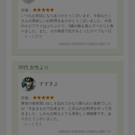
評価：
いつもお世話になりありがとうございます。今回もたく
さんの美味しいお料理をありがとうございました。今回
のエビフライはぷりぷりで、3歳の娘も喜んでペロリと食
べました。また、その海老で出汁をとったスープも一口
飲んで「美味しい！グー」と味わっていました。いつも
もっと見る
レビューし忘れること度々ですが、つっちーさんのお料
※依頼者の依頼当時の主観的な感想です。
理大好きです。
30代 女性より
すずきよ
評価：
事前の食材買い出しを忘れてかなり限られた食材でした
が「今あるもので出来ます」と沢山のお料理を作って頂
きました。しかもお味もとても美味しく感無量です。あ
りがとうございました。
もっと見る
※依頼者の依頼当時の主観的な感想です。