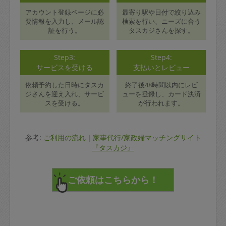
アカウント登録ページに必
最寄り駅や日付で絞り込み
要情報を入力し、メール認
検索を行い、ニーズに合う
証を行う。
タスカジさんを探す。
Step3:
Step4:
サービスを受ける
支払いとレビュー
依頼予約した日時にタスカ
終了後48時間以内にレビ
ジさんを迎え入れ、サービ
ューを登録し、カード決済
スを受ける。
が行われます。
参考:
ご利用の流れ｜家事代行/家政婦マッチングサイト
『タスカジ』