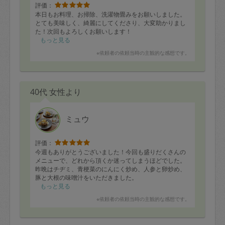
評価：
本日もお料理、お掃除、洗濯物畳みをお願いしました。
とても美味しく、綺麗にしてくださり、大変助かりまし
た！次回もよろしくお願いします！
もっと見る
※依頼者の依頼当時の主観的な感想です。
40代 女性より
ミュウ
評価：
今週もありがとうございました！今回も盛りだくさんの
メニューで、どれから頂くか迷ってしまうほどでした。
昨晩はチヂミ、青梗菜のにんにく炒め、人参と卵炒め、
豚と大根の味噌汁をいただきました。
チヂミは表面はカリッ、中はもっちりとしていて、子ど
もっと見る
もがあっという間に食べきってしまいました。
※依頼者の依頼当時の主観的な感想です。
来週も楽しみにしています。
「本日のお料理」