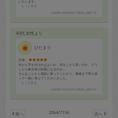
いたします。
もっと見る
※依頼者の依頼当時の主観的な感想です。
40代 女性より
ひだまり
評価：
何から手を付ければよいか、何をしたら良いのか、どう
したら家全体が綺麗になるのか…
そんなことから相談に乗ってくださり、最後まで寄り添
って一緒に考えてくださいました。
一人でやると、今までは中途半端で終わったり、余計使
もっと見る
い辛くなったりしましたが、沢山褒めて応援してくださ
※依頼者の依頼当時の主観的な感想です。
るので、今日は最後までやり切ることが出来ました笑
急な延長にも対応いただき、本当にありがとうございま
した。
早速次回も予約させていただきましたので、どうぞよろ
しくお願いいたします！
2064/7156
前へ
次へ