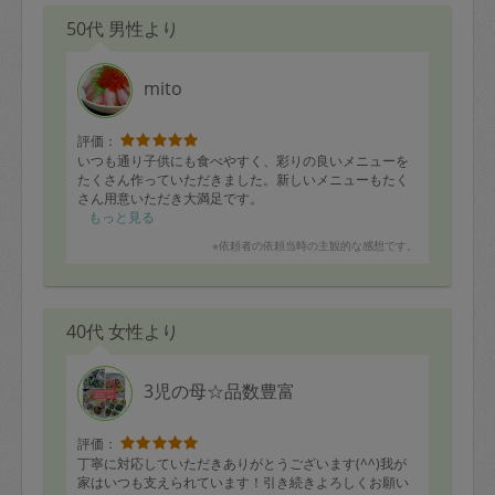
・青梗菜のにんにく炒め
50代 男性より
・ハニーレモンチキン焼き
・とり手羽の甘辛焼き
・牛丼
・イカじゃが煮
mito
・じゃがバター
・豚ネギチヂミ(コチュジャンと酢醤油などで)
・オニオンスープ(パンやチーズを乗せたり)
評価：
・エビイカ豆苗のマヨ炒め
いつも通り子供にも食べやすく、彩りの良いメニューを
・ピーマン豚バラオイスター
たくさん作っていただきました。新しいメニューもたく
・豚肉とキクラゲの卵炒め
さん用意いただき大満足です。
・豚バラ大根煮
もっと見る
・もやしと人参のナムル
※依頼者の依頼当時の主観的な感想です。
・人参と卵炒め(しりしり)
・クコの実入りキャロットラペ
・豚と大根の味噌汁
・オニオンスープ
40代 女性より
3児の母☆品数豊富
評価：
丁寧に対応していただきありがとうございます(^^)我が
家はいつも支えられています！引き続きよろしくお願い