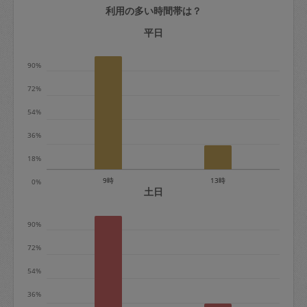
利用の多い時間帯は？
定期契約をキャンセルする場合、毎週定
期は月2回まで隔週定期は月1回までキャ
平日
ンセル料は発生しません。それ以上はキ
90%
ャンセル料が発生します。
72%
定期契約キャンセル料：
54%
・1回につき1,200円※
36%
・詳細ルールは、
こちら
を参照くださ
い。
18%
9時
13時
0%
※キャンセル料金の設定について：
土日
定期依頼1回（3時間）の金額とスポット
90%
1回（3時間）依頼した場合の金額の差額
相当で料金設定されています。
72%
54%
36%