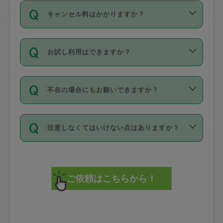
ご依頼は、現在を起点に3日後（72時間
濯、料理、作り置き、整理収納、買い物
のち、タスカジモニター宅にて３時間の
また外国人の方は英語しか話せない方、
キャンセル料はかかりますか？
以降）の日時から受付可能となっていま
です。作業中に物を壊したり、人にけが
現場トライアルを受け、合格したタスカ
日本語も話せる方など様々です。
す。
をさせたりした場合が対象で、補償金額
ジさんが活動されています。
キャンセル料には、以下の2種類がありま
ただし、72時間を切った直前の日程では
は対物1000万円、対人1億円が上限で
バックグラウンドや得意分野はプロフィ
お試し利用はできますか？
す。
タスカジさんへ「募集」をかけることが
す。
※テストセンターの講評は１件目のレビュ
ールに記載していますので、各自の得意
可能です。
ーとして記載されていますので依頼の際
分野を見極めて、目的に合わせてお仕事
「お試し利用」というメニューはありま
万が一損害が発生した場合は、その場の
に参考にしてください。
を依頼してください。
不在の場合にもお願いできますか？
せんが、「一回のみ」依頼を活用するこ
1. 直前キャンセル（定期、スポット契約
写真を撮り、
参考
：
【詳細】タスカジさんの登録に際
とによって、気に入ったタスカジさんを
共通）
タスカジサポートセンターまでご連絡く
して面接や教育は実施していますか？
不在の場合の作業はタスカジさんの同意
見つけることができます。
・タスカジさんのお仕事開始予定時間前
ださい。
注意しなくてはいけない点はありますか？
が必要です。数回の依頼ののち、タスカ
72時間を超える※と、以下のキャンセル
詳細FAQ：
損害賠償保険について教えて
ジさんと依頼者の間で十分な信頼関係が
まず、条件の合う気になるタスカジさ
料が発生します。
ください。
貴重品は紛失の際トラブルの元となるの
できたのち、タスカジさんに依頼してみ
ん、２・３人に「スポット」依頼をして
で、必ず鍵のかかるロッカーや金庫に入
てください。
みてください。
直前キャンセル料：
れて依頼者の責任の元管理するよう心掛
不在時に部屋に入るためにタスカジさん
その後、一番気に入ったタスカジさんに
72時間前〜24時間前＝依頼料金の50%
けてください。
に鍵を預ける必要がありますが、タスカ
「定期（毎週・隔週）」依頼をしてくだ
24時間前～1時間前＝依頼金額の100%
※パスポート、クレジットカード、銀行カ
ジさんが紛失した鍵によって二次的な損
さい。
1時間前〜実施時間＝依頼金額の100%＋
ード、5千円以上のアクセサリー、500円
害（たとえば、第三者の侵入など）が起
交通費全額