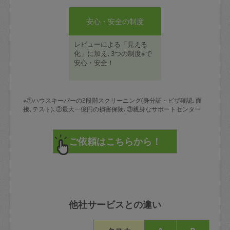
安心・安全の制度
レビューによる「見える
化」に加え､3つの制度※で
安心・安全！
※①ハウスキーパーの3段階スクリーニング(身分証・ビザ確認､面
接､テスト)､②最大一億円の損害保険､③親身なサポートセンター
他社サービスとの違い