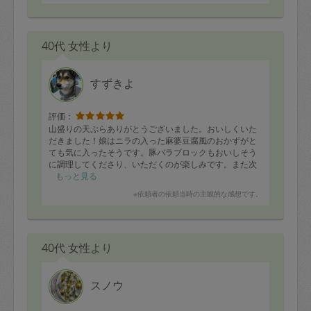
40代 女性より
すずきよ
評価：
山盛りの天ぷらありがとうございました。おいしくいた
だきました！娘はニラの入った麻婆豆腐風のおかずがと
ても気に入ったそうです。豚バラブロックもおいしそう
に調理してくださり、いただくのが楽しみです。また次
回もよろしくお願いいたします。
もっと見る
※依頼者の依頼当時の主観的な感想です。
40代 女性より
スノウ