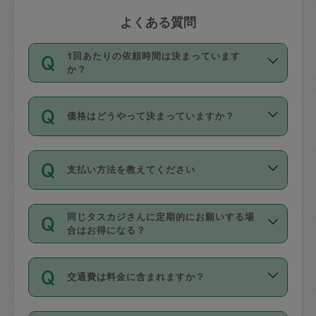
よくある質問
1回あたりの依頼時間は決まっています
か？
依頼1回につき3時間固定です。3時間を
価格はどうやって決まっていますか？
超えて依頼したい場合は、延長機能をご
利用ください。機能をご利用いただくに
11種類の価格帯の中からタスカジさん自
は、タスカジさんに事前に相談し、合意
支払い方法を教えてください
身が価格を選んで設定しています。
の上事前申請することが必要です。な
タスカジさんの価格設定には最初は制限
お、3時間を下回っても、値引き等はござ
お支払方法はクレジットカード（Visa／
があり、レビュー件数、レビューの平均
いません。
同じタスカジさんに定期的にお願いする場
Master／JCB／AMERICAN EXPRESS／
値、などで除々に設定可能な最高額が上
合はお得になる？
Diners Club）のみとなります。
がっていく仕組みになっています。
依頼には「スポット」と「定期（毎週｜
カード情報のご登録は、依頼リクエスト
交通費は料金に含まれますか？
隔週）」があり、「定期」の依頼は「ス
を行う際にご入力ください。プロフィー
ポット」よりお得な料金でご利用できま
ル登録時にはご入力いただかなくても大
交通費は依頼料金とは別途発生し、依頼