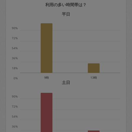
利用の多い時間帯は？
定期契約をキャンセルする場合、毎週定
期は月2回まで隔週定期は月1回までキャ
平日
ンセル料は発生しません。それ以上はキ
90%
ャンセル料が発生します。
72%
定期契約キャンセル料：
54%
・1回につき1,200円※
36%
・詳細ルールは、
こちら
を参照くださ
い。
18%
9時
13時
0%
※キャンセル料金の設定について：
土日
定期依頼1回（3時間）の金額とスポット
90%
1回（3時間）依頼した場合の金額の差額
相当で料金設定されています。
72%
54%
36%