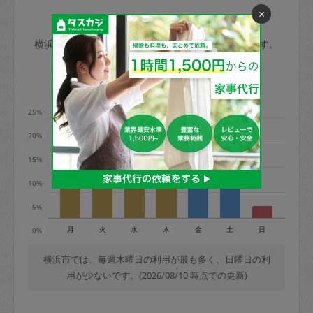
×
玉、など
きた場合は損害保険の対象外となるので
依頼者不在による当日キャンセル＝依頼
横浜市の家事代行ご利用状況
ご注意ください。
金額の100%＋交通費全額
横浜市のタスカジの利用データを元に掲載しています。
あわせてこちらも参照ください
：
初めて
利用します。注意しなくてはいけない点
※例：依頼日時／土曜日午前9時開始の場
利用の多い曜日は？
はありますか？
合、水曜日午前9時以降はキャンセル料が
発生
25%
水曜日9時〜金曜日9時まで＝依頼料金の
20%
50%
15%
金曜日9時～土曜日8時まで＝依頼金額の
100%
10%
土曜日8時〜実施時間＝依頼金額の100%
5%
＋交通費全額
月
火
水
木
金
土
日
0%
依頼者不在による当日キャンセル＝依頼
金額の100%＋交通費全額
横浜市では、毎週木曜日の利用が最も多く、日曜日の利
用が少ないです。(2026/08/10 時点での更新)
2. 定期契約キャンセル（定期契約のみ）