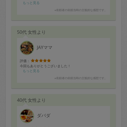
またサイズをはかって商品紹介していただいて本当に助
もっと見る
かります…
※依頼者の依頼当時の主観的な感想です。
また次回もよろしくお願いします🥹🙏🏽
50代 女性より
JAYママ
評価：
今回もありがとうございました！
もっと見る
※依頼者の依頼当時の主観的な感想です。
40代 女性より
ダバダ