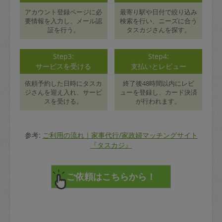
アカウント登録ページに必
最寄り駅や日付で絞り込み
要情報を入力し、メール認
検索を行い、ニーズに合う
証を行う。
タスカジさんを探す。
Step3:
Step4:
サービスを受ける
支払いとレビュー
依頼予約した日時にタスカ
終了後48時間以内にレビ
ジさんを迎え入れ、サービ
ューを登録し、カード決済
スを受ける。
が行われます。
参考:
ご利用の流れ｜家事代行/家政婦マッチングサイト
『タスカジ』