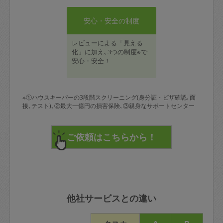
安心・安全の制度
レビューによる「見える
化」に加え､3つの制度※で
安心・安全！
※①ハウスキーパーの3段階スクリーニング(身分証・ビザ確認､面
接､テスト)､②最大一億円の損害保険､③親身なサポートセンター
他社サービスとの違い