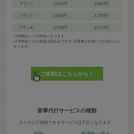
プランI
3,650円
3,890円
プランJ
3,890円
4,190円
プランK
4,190円
4,510円
※1時間あたりの料金になります。
※1時間あたりの金額は税込みですが､交通費は別途にてお支払いに
なります｡
家事代行サービスの種類
タスカジで依頼できるサービスは下記となります。
掃除
料理作り置き