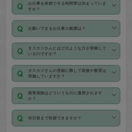
す。
丈夫です。
お仕事を依頼できる時間帯は決まっていま
料金のご請求と合わせてお支払いとなり
定期の最低利用回数は設けていない代わ
デビットカード・プリペイドカード（Vプ
すか？
ます。交通費の金額は「依頼の詳細」に
りに、一定数を超えたキャンセルは有償
リカ、au WALLETなど）
は支払にはご利
時間帯は3種類あります。いずれも１回あ
自動計算で表示されます。
でキャンセルすることが出来ます。
用いただけませんのでご注意ください。
お願いできるお仕事の範囲は？
たり３時間です。
銀行振込や現金払いも対応していませ
（例：毎週定期の場合は３回以上のキャ
ん。
掃除、整理収納、洗濯、買い物、料理、
・ＡＭ ９時～１２時
ンセルが有償（1200円、隔週定期の場合
なお、タスカジさんの交通費も、依頼料
タスカジさんにはどのような方が登録して
作り置きです。タスカジさんによってで
・ＰＭ １３時～１６時
いるのですか？
は２回以上のキャンセルが有償（1200
金のご請求と合わせてお支払いとなりま
きる仕事の範囲が異なりますので、依頼
・夜 １８時～２１時
円））
す。交通費の金額は「依頼の詳細」に自
主婦として長年の家事経験をお持ちの
する前にタスカジさんのプロフィールで
動計算で表示されます。
タスカジさんの登録に際して面接や教育は
方、栄養士・調理師といった資格者で保
確認してください。
開始時間を２時間前後変更することが可
実施していますか？
育園や学校の給食やレストランで料理関
基本的に、高所での作業や危険作業、屋
能です。依頼送信後、個別にタスカジさ
応募の際に、各自事務局との面接と説明
係の専門職に従事されていた方、日本で
外での作業は対象外です。
んにメッセージを送り調整してくださ
損害保険はどういうものに適用されます
を行っています。その後、身分証明書の
すでにハウスキーパーや英語の先生とし
か？
い。ただし、２時間を越えての調整はで
写真提出をしていただいています。外国
てお仕事をしているフィリピン出身の
きません。
依頼者とタスカジさんとの間でタスカジ
人の場合は在留カードで労働許可状況を
方、海外からの留学生、家事が好きな会
万が一、依頼した時間帯と作業時間が１
何日前まで依頼できますか？
を通して成立した作業時間内での作業に
確認しています。タスカジさんトレーニ
社員など様々なバックグラウンドの方が
時間も被らない場合、損害保険の対象外
適用されます。作業範囲は、掃除、洗
ング動画を使ったセルフトレーニングの
登録しています。
となりますので、ご注意ください。