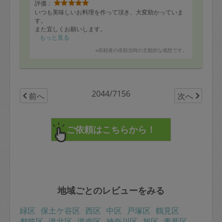
評価：
いつも美味しいお料理を作って頂き、大変助かっていま
す。
また宜しくお願いします。
もっと見る
※依頼者の依頼当時の主観的な感想です。
2044/7156
前へ
次へ
地域ごとのレビューをみる
緑区
保土ケ谷区
西区
中区
戸塚区
鶴見区
都筑区
港北区
港南区
神奈川区
旭区
青葉区