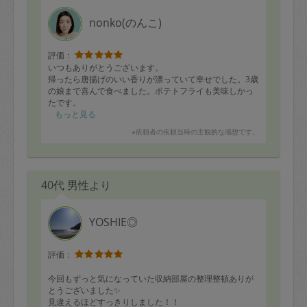
nonko(のんこ)
評価：
いつもありがとうございます。
帰ったら唐揚げのいい香りが漂っていて幸せでした。3歳
の娘まで喜んで食べました。ポテトフライも美味しかっ
たです。
そのほかおでん、お浸し、カレー炒め、卵炒め、ポテト
もっと見る
サラダ、餃子のタネなど多彩なメニューで楽しみです。
※依頼者の依頼当時の主観的な感想です。
また宜しくお願いします！
40代 男性より
YOSHIE◎
評価：
今回もずっと気になっていた収納部屋の整理整頓ありが
とうございました✨
見違えるほどすっきりしました！！