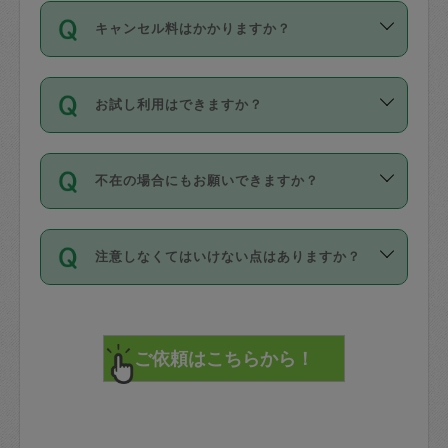
ご依頼は、現在を起点に3日後（72時間
濯、料理、作り置き、整理収納、買い物
のち、タスカジモニター宅にて３時間の
また外国人の方は英語しか話せない方、
キャンセル料はかかりますか？
以降）の日時から受付可能となっていま
です。作業中に物を壊したり、人にけが
現場トライアルを受け、合格したタスカ
日本語も話せる方など様々です。
す。
をさせたりした場合が対象で、補償金額
ジさんが活動されています。
キャンセル料には、以下の2種類がありま
ただし、72時間を切った直前の日程では
は対物1000万円、対人1億円が上限で
バックグラウンドや得意分野はプロフィ
お試し利用はできますか？
す。
タスカジさんへ「募集」をかけることが
す。
※テストセンターの講評は１件目のレビュ
ールに記載していますので、各自の得意
可能です。
ーとして記載されていますので依頼の際
分野を見極めて、目的に合わせてお仕事
「お試し利用」というメニューはありま
万が一損害が発生した場合は、その場の
に参考にしてください。
を依頼してください。
不在の場合にもお願いできますか？
せんが、「一回のみ」依頼を活用するこ
1. 直前キャンセル（定期、スポット契約
写真を撮り、
参考
：
【詳細】タスカジさんの登録に際
とによって、気に入ったタスカジさんを
共通）
タスカジサポートセンターまでご連絡く
して面接や教育は実施していますか？
不在の場合の作業はタスカジさんの同意
見つけることができます。
・タスカジさんのお仕事開始予定時間前
ださい。
注意しなくてはいけない点はありますか？
が必要です。数回の依頼ののち、タスカ
72時間を超える※と、以下のキャンセル
詳細FAQ：
損害賠償保険について教えて
ジさんと依頼者の間で十分な信頼関係が
まず、条件の合う気になるタスカジさ
料が発生します。
ください。
貴重品は紛失の際トラブルの元となるの
できたのち、タスカジさんに依頼してみ
ん、２・３人に「スポット」依頼をして
で、必ず鍵のかかるロッカーや金庫に入
てください。
みてください。
直前キャンセル料：
れて依頼者の責任の元管理するよう心掛
不在時に部屋に入るためにタスカジさん
その後、一番気に入ったタスカジさんに
72時間前〜24時間前＝依頼料金の50%
けてください。
に鍵を預ける必要がありますが、タスカ
「定期（毎週・隔週）」依頼をしてくだ
24時間前～1時間前＝依頼金額の100%
※パスポート、クレジットカード、銀行カ
ジさんが紛失した鍵によって二次的な損
さい。
1時間前〜実施時間＝依頼金額の100%＋
ード、5千円以上のアクセサリー、500円
害（たとえば、第三者の侵入など）が起
交通費全額