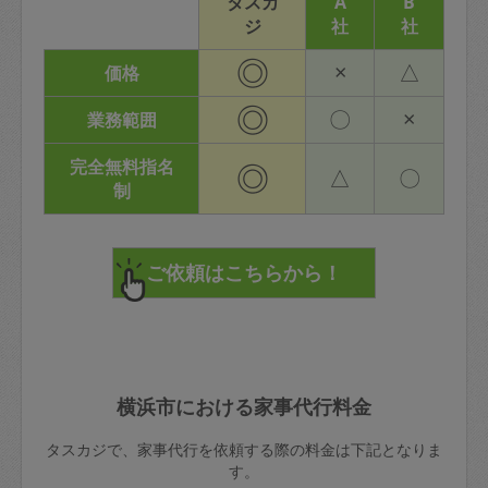
タスカ
A
B
ジ
社
社
◎
×
△
価格
◎
〇
×
業務範囲
完全無料指名
◎
△
〇
制
横浜市における家事代行料金
タスカジで、家事代行を依頼する際の料金は下記となりま
す。