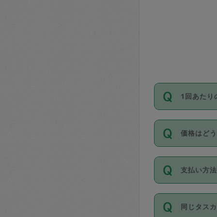
1回あたり
依頼1回に
価格はど
い。機能
が必要です
11種類の
支払い方
タスカジ
除々に設
お支払方法は
同じタス
Club）