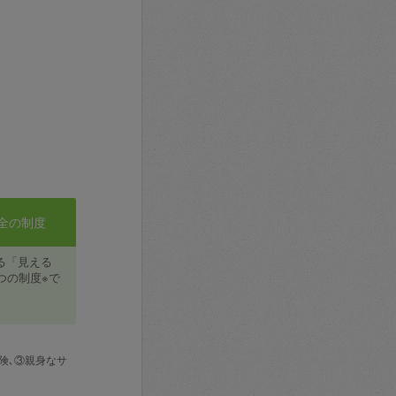
全の制度
る「見える
つの制度※で
険､③親身なサ