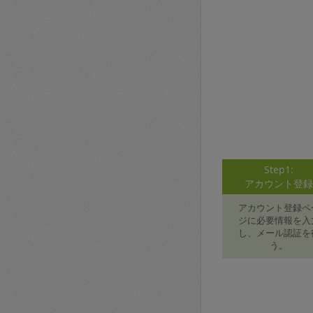
Step1:
アカウント登
アカウント登録ペ
ジに必要情報を入
し、メール認証を
う。