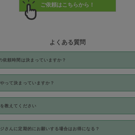
よくある質問
の依頼時間は決まっていますか？
つき3時間固定です。3時間を超えて依頼したい場合は、延長機能
うやって決まっていますか？
をご利用いただくには、タスカジさんに事前に相談し、合意の上事
。なお、3時間を下回っても、値引き等はございません。
価格帯の中からタスカジさん自身が価格を選んで設定しています。
法を教えてください
さんの価格設定には最初は制限があり、レビュー件数、レビューの
定可能な最高額が上がっていく仕組みになっています。
クレジットカード（Visa／Master／JCB／AMERICAN EXPRESS
カジさんに定期的にお願いする場合はお得になる？
のみとなります。