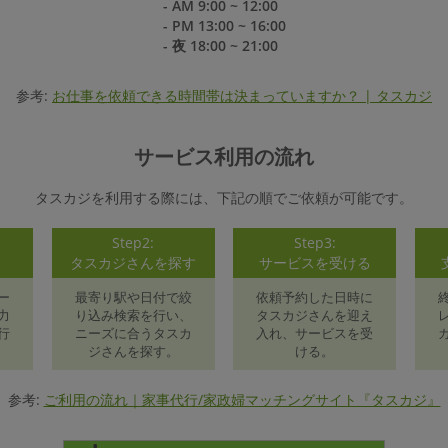
- AM 9:00 ~ 12:00
- PM 13:00 ~ 16:00
- 夜 18:00 ~ 21:00
参考:
お仕事を依頼できる時間帯は決まっていますか？ | タスカジ
サービス利用の流れ
タスカジを利用する際には、下記の順でご依頼が可能です。
Step2:
Step3:
録
タスカジさんを探す
サービスを受ける
ー
最寄り駅や日付で絞
依頼予約した日時に
力
り込み検索を行い、
タスカジさんを迎え
行
ニーズに合うタスカ
入れ、サービスを受
ジさんを探す。
ける。
参考:
ご利用の流れ｜家事代行/家政婦マッチングサイト『タスカジ』