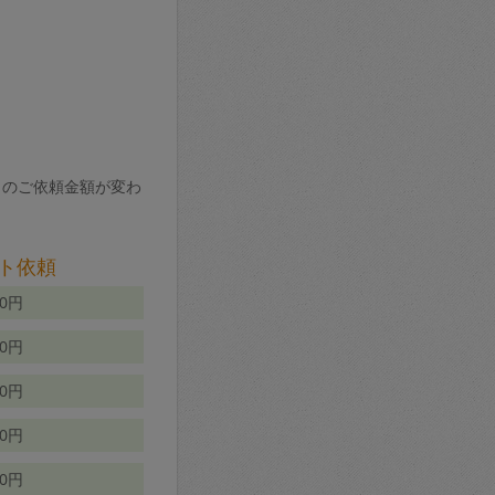
りのご依頼金額が変わ
ト依頼
00円
00円
50円
80円
70円