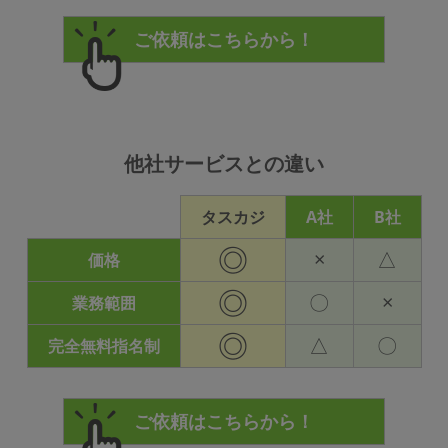
他社サービスとの違い
タスカジ
A社
B社
◎
×
△
価格
◎
〇
×
業務範囲
◎
△
〇
完全無料指名制