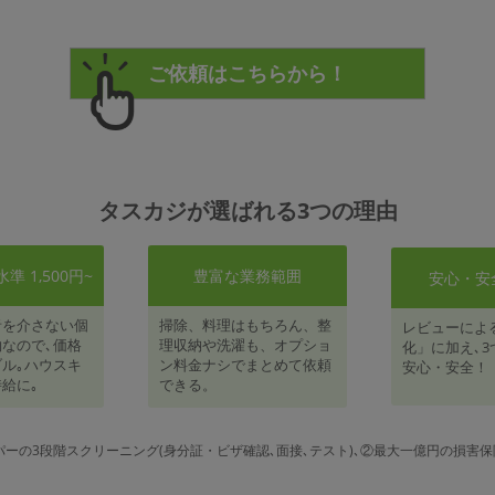
タスカジが選ばれる3つの理由
 1,500円~
豊富な業務範囲
安心・安
者を介さない個
掃除、料理はもちろん、整
レビューによ
なので､価格
理収納や洗濯も、オプショ
化」に加え､3
ル｡ハウスキ
ン料金ナシでまとめて依頼
安心・安全！
給に｡
できる。
パーの3段階スクリーニング(身分証・ビザ確認､面接､テスト)､②最大一億円の損害保