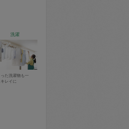
洗濯
まった洗濯物も一
にキレイに