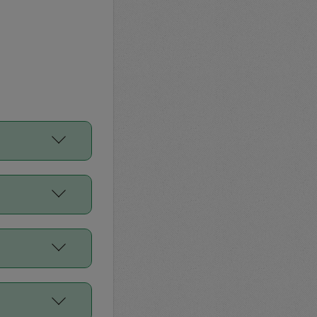
をご利用くださ
前申請すること
平均値、などで
／Diners