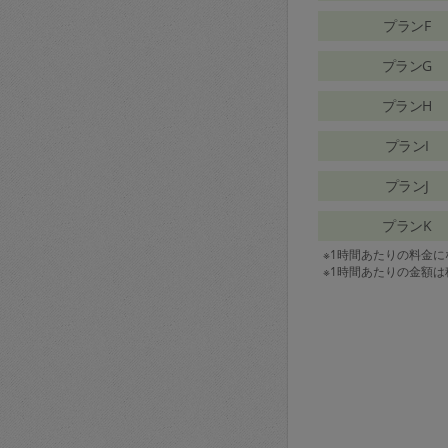
プランF
プランG
プランH
プランI
プランJ
プランK
※1時間あたりの料金
※1時間あたりの金額