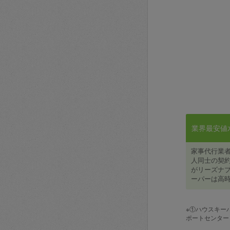
業界最安値水準
家事代行業
人同士の契約
がリーズナブ
ーパーは高時
※①ハウスキー
ポートセンター