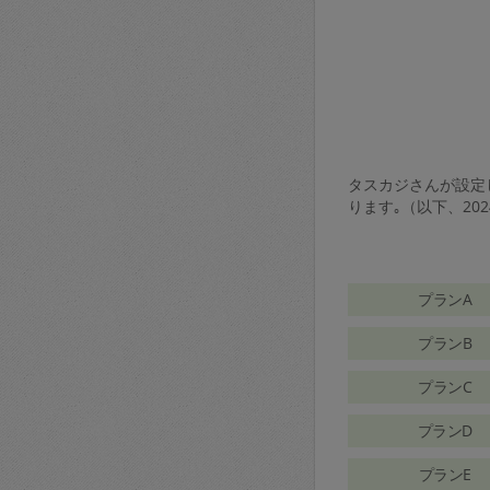
タスカジさんが設定し
ります｡（以下、20
プランA
プランB
プランC
プランD
プランE