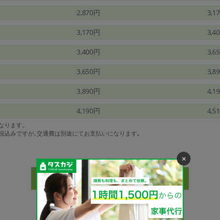
2,870円
3,1
3,170円
3,4
3,400円
3,6
3,650円
3,8
3,890円
4,1
4,190円
4,5
になります。
は税込みですが､交通費は別途にてお支払いになります｡
×