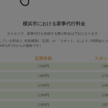
横浜市における家事代行料金
タスカジで、家事代行を依頼する際の料金は下記となります。
ている料金と､依頼種類(「定期」or 「スポット」)により､1時間あた
24年6月1日からの価格です）
定期依頼
スポッ
1,500円
1,8
1,800円
2,1
2,100円
2,3
2,350円
2,5
2,580円
2,8