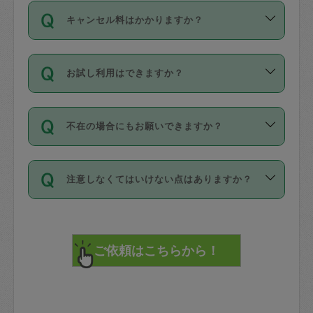
ご依頼は、現在を起点に3日後（72時間
濯、料理、作り置き、整理収納、買い物
のち、タスカジモニター宅にて３時間の
また外国人の方は英語しか話せない方、
キャンセル料はかかりますか？
以降）の日時から受付可能となっていま
です。作業中に物を壊したり、人にけが
現場トライアルを受け、合格したタスカ
日本語も話せる方など様々です。
す。
をさせたりした場合が対象で、補償金額
ジさんが活動されています。
キャンセル料には、以下の2種類がありま
ただし、72時間を切った直前の日程では
は対物1000万円、対人1億円が上限で
バックグラウンドや得意分野はプロフィ
お試し利用はできますか？
す。
タスカジさんへ「募集」をかけることが
す。
※テストセンターの講評は１件目のレビュ
ールに記載していますので、各自の得意
可能です。
ーとして記載されていますので依頼の際
分野を見極めて、目的に合わせてお仕事
「お試し利用」というメニューはありま
万が一損害が発生した場合は、その場の
に参考にしてください。
を依頼してください。
不在の場合にもお願いできますか？
せんが、「一回のみ」依頼を活用するこ
1. 直前キャンセル（定期、スポット契約
写真を撮り、
参考
：
【詳細】タスカジさんの登録に際
とによって、気に入ったタスカジさんを
共通）
タスカジサポートセンターまでご連絡く
して面接や教育は実施していますか？
不在の場合の作業はタスカジさんの同意
見つけることができます。
・タスカジさんのお仕事開始予定時間前
ださい。
注意しなくてはいけない点はありますか？
が必要です。数回の依頼ののち、タスカ
72時間を超える※と、以下のキャンセル
詳細FAQ：
損害賠償保険について教えて
ジさんと依頼者の間で十分な信頼関係が
まず、条件の合う気になるタスカジさ
料が発生します。
ください。
貴重品は紛失の際トラブルの元となるの
できたのち、タスカジさんに依頼してみ
ん、２・３人に「スポット」依頼をして
で、必ず鍵のかかるロッカーや金庫に入
てください。
みてください。
直前キャンセル料：
れて依頼者の責任の元管理するよう心掛
不在時に部屋に入るためにタスカジさん
その後、一番気に入ったタスカジさんに
72時間前〜24時間前＝依頼料金の50%
けてください。
に鍵を預ける必要がありますが、タスカ
「定期（毎週・隔週）」依頼をしてくだ
24時間前～1時間前＝依頼金額の100%
※パスポート、クレジットカード、銀行カ
ジさんが紛失した鍵によって二次的な損
さい。
1時間前〜実施時間＝依頼金額の100%＋
ード、5千円以上のアクセサリー、500円
害（たとえば、第三者の侵入など）が起
交通費全額