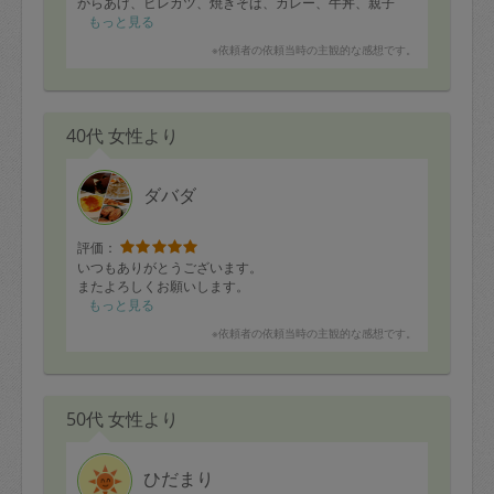
からあげ、ヒレカツ、焼きそば、カレー、牛丼、親子
丼、おにぎりなど、どれも本当に美味しくて、思わず食
もっと見る
べ過ぎてしまいそうになるほどでした。
※依頼者の依頼当時の主観的な感想です。
一品一品に心がこもっていて、忙しい毎日の中でもホッ
とできる幸せな食卓の時間を過ごすことができました。
いつも美味しいご飯と、丁寧なお仕事に感謝していま
40代 女性より
す。今日もごちそうさまでした！
ダバダ
評価：
いつもありがとうございます。
またよろしくお願いします。
もっと見る
※依頼者の依頼当時の主観的な感想です。
50代 女性より
ひだまり