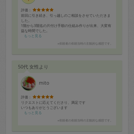
評価：
前回に引き続き、引っ越しのご相談をさせていただきま
した。
1階から3階迄の片付け手順の仕組み作りが出来、大変有
益な時間でした。
次回は普段の衣替えのサポートをお願いしたいと存じま
もっと見る
す。いつもありがとうございます。又引き続き宜しくお
※依頼者の依頼当時の主観的な感想です。
願いいたします。
50代 女性より
mito
評価：
リクエストに応えてくださり、満足です
いつもありがとうございます
もっと見る
※依頼者の依頼当時の主観的な感想です。