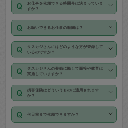
す。
丈夫です。
お仕事を依頼できる時間帯は決まっていま
料金のご請求と合わせてお支払いとなり
定期の最低利用回数は設けていない代わ
デビットカード・プリペイドカード（Vプ
すか？
ます。交通費の金額は「依頼の詳細」に
りに、一定数を超えたキャンセルは有償
リカ、au WALLETなど）
は支払にはご利
時間帯は3種類あります。いずれも１回あ
自動計算で表示されます。
でキャンセルすることが出来ます。
用いただけませんのでご注意ください。
お願いできるお仕事の範囲は？
たり３時間です。
銀行振込や現金払いも対応していませ
（例：毎週定期の場合は３回以上のキャ
ん。
掃除、整理収納、洗濯、買い物、料理、
・ＡＭ ９時～１２時
ンセルが有償（1200円、隔週定期の場合
なお、タスカジさんの交通費も、依頼料
タスカジさんにはどのような方が登録して
作り置きです。タスカジさんによってで
・ＰＭ １３時～１６時
いるのですか？
は２回以上のキャンセルが有償（1200
金のご請求と合わせてお支払いとなりま
きる仕事の範囲が異なりますので、依頼
・夜 １８時～２１時
円））
す。交通費の金額は「依頼の詳細」に自
主婦として長年の家事経験をお持ちの
する前にタスカジさんのプロフィールで
動計算で表示されます。
タスカジさんの登録に際して面接や教育は
方、栄養士・調理師といった資格者で保
確認してください。
開始時間を２時間前後変更することが可
実施していますか？
育園や学校の給食やレストランで料理関
基本的に、高所での作業や危険作業、屋
能です。依頼送信後、個別にタスカジさ
応募の際に、各自事務局との面接と説明
係の専門職に従事されていた方、日本で
外での作業は対象外です。
んにメッセージを送り調整してくださ
損害保険はどういうものに適用されます
を行っています。その後、身分証明書の
すでにハウスキーパーや英語の先生とし
か？
い。ただし、２時間を越えての調整はで
写真提出をしていただいています。外国
てお仕事をしているフィリピン出身の
きません。
依頼者とタスカジさんとの間でタスカジ
人の場合は在留カードで労働許可状況を
方、海外からの留学生、家事が好きな会
万が一、依頼した時間帯と作業時間が１
何日前まで依頼できますか？
を通して成立した作業時間内での作業に
確認しています。タスカジさんトレーニ
社員など様々なバックグラウンドの方が
時間も被らない場合、損害保険の対象外
適用されます。作業範囲は、掃除、洗
ング動画を使ったセルフトレーニングの
登録しています。
となりますので、ご注意ください。