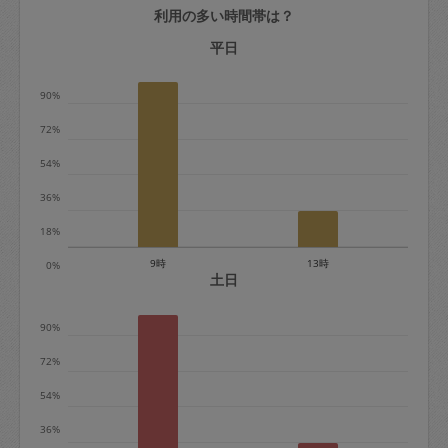
利用の多い時間帯は？
定期契約をキャンセルする場合、毎週定
期は月2回まで隔週定期は月1回までキャ
平日
ンセル料は発生しません。それ以上はキ
90%
ャンセル料が発生します。
72%
定期契約キャンセル料：
54%
・1回につき1,200円※
36%
・詳細ルールは、
こちら
を参照くださ
い。
18%
9時
13時
0%
※キャンセル料金の設定について：
土日
定期依頼1回（3時間）の金額とスポット
90%
1回（3時間）依頼した場合の金額の差額
相当で料金設定されています。
72%
54%
36%