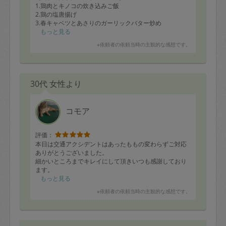
1.鶏肉とキノコの炊き込みご飯
2.鶏の塩唐揚げ
3.春キャベツとあさりのガーリックバター炒め
4.野菜の揚げ浸し
もっと見る
5.蓮根とタラコの米粉チヂミ
※依頼者の依頼当時の主観的な感想です。
6.ローストポーク＋玉ねぎソース
7.だし巻き玉子
帰宅した子供たちのつまみ食いで、から揚げがだいぶ無
30代 女性より
くなりました笑
帰宅したらすぐにおいしい夕食が食べられる幸せ。
いつもありがとうございます。
また次回もよろしくお願いします！
コモア
評価：
本日は交通アクシデントはあったももの変わらずご対応
ありがとうございました。
細かいところまでキレイにして頂きいつも感謝しており
ます。
またよろしくお願いします。
もっと見る
※依頼者の依頼当時の主観的な感想です。