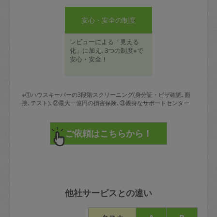
安心・安全の制度
レビューによる「見える
化」に加え､3つの制度※で
安心・安全！
※①ハウスキーパーの3段階スクリーニング(身分証・ビザ確認､面
接､テスト)､②最大一億円の損害保険､③親身なサポートセンター
他社サービスとの違い