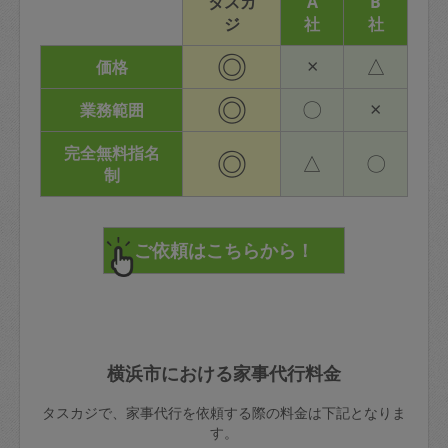
タスカ
A
B
ジ
社
社
◎
×
△
価格
◎
〇
×
業務範囲
完全無料指名
◎
△
〇
制
横浜市における家事代行料金
タスカジで、家事代行を依頼する際の料金は下記となりま
す。