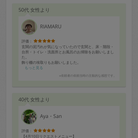
50代 女性より
RIAMARU
評価：
玄関の泥汚れが気になっていたので玄関と、床・階段・
台所・トイレ・洗面所とお風呂のお掃除をお願いしまし
た。
飾り棚の埃取りもお願いしました。
家中綺麗になりました。
もっと見る
ありがとうございました！
※依頼者の依頼当時の主観的な感想です。
40代 女性より
Aya・San
評価：
【4月10日リクエストメニュー】