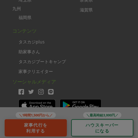
九州
滋賀県
福岡県
コンテンツ
タスカジplus
助家事さん
タスカジブートキャンプ
家事クリエイター
ソーシャルメディア
＼1時間1,500円から／
＼最高時給3,000円／
Copyright TASKAJI Inc.
家事代行を
ハウスキーパー
利用する
になる