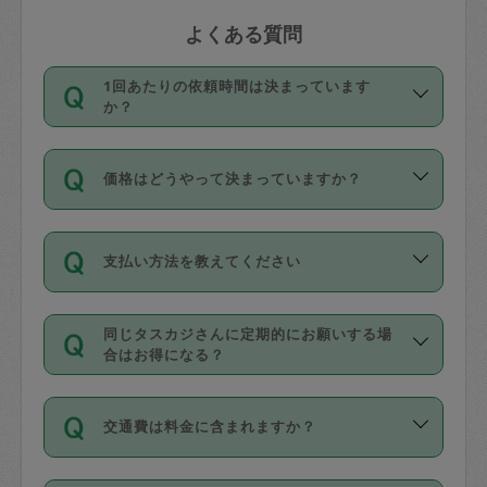
よくある質問
1回あたりの依頼時間は決まっています
か？
依頼1回につき3時間固定です。3時間を
価格はどうやって決まっていますか？
超えて依頼したい場合は、延長機能をご
利用ください。機能をご利用いただくに
11種類の価格帯の中からタスカジさん自
は、タスカジさんに事前に相談し、合意
支払い方法を教えてください
身が価格を選んで設定しています。
の上事前申請することが必要です。な
タスカジさんの価格設定には最初は制限
お、3時間を下回っても、値引き等はござ
お支払方法はクレジットカード（Visa／
があり、レビュー件数、レビューの平均
いません。
同じタスカジさんに定期的にお願いする場
Master／JCB／AMERICAN EXPRESS／
値、などで除々に設定可能な最高額が上
合はお得になる？
Diners Club）のみとなります。
がっていく仕組みになっています。
依頼には「スポット」と「定期（毎週｜
カード情報のご登録は、依頼リクエスト
交通費は料金に含まれますか？
隔週）」があり、「定期」の依頼は「ス
を行う際にご入力ください。プロフィー
ポット」よりお得な料金でご利用できま
ル登録時にはご入力いただかなくても大
交通費は依頼料金とは別途発生し、依頼