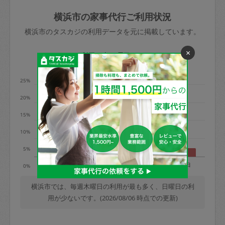
玉、など
きた場合は損害保険の対象外となるので
依頼者不在による当日キャンセル＝依頼
横浜市の家事代行ご利用状況
ご注意ください。
金額の100%＋交通費全額
横浜市のタスカジの利用データを元に掲載しています。
あわせてこちらも参照ください
：
初めて
利用します。注意しなくてはいけない点
×
※例：依頼日時／土曜日午前9時開始の場
利用の多い曜日は？
はありますか？
合、水曜日午前9時以降はキャンセル料が
発生
25%
水曜日9時〜金曜日9時まで＝依頼料金の
20%
50%
15%
金曜日9時～土曜日8時まで＝依頼金額の
100%
10%
土曜日8時〜実施時間＝依頼金額の100%
5%
＋交通費全額
月
火
水
木
金
土
日
0%
依頼者不在による当日キャンセル＝依頼
金額の100%＋交通費全額
横浜市では、毎週木曜日の利用が最も多く、日曜日の利
用が少ないです。(2026/08/06 時点での更新)
2. 定期契約キャンセル（定期契約のみ）