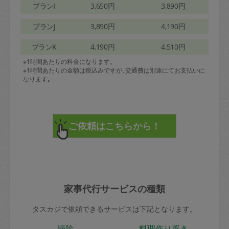
プランI
3,650円
3,890円
プランJ
3,890円
4,190円
プランK
4,190円
4,510円
※1時間あたりの料金になります。
※1時間あたりの金額は税込みですが､交通費は別途にてお支払いに
なります｡
家事代行サービスの種類
タスカジで依頼できるサービスは下記となります。
掃除
料理作り置き