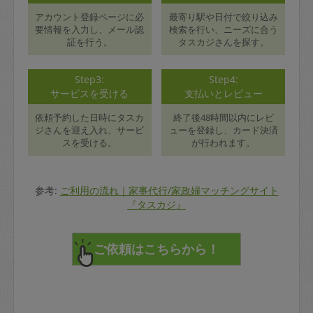
アカウント登録ページに必
最寄り駅や日付で絞り込み
要情報を入力し、メール認
検索を行い、ニーズに合う
証を行う。
タスカジさんを探す。
Step3:
Step4:
サービスを受ける
支払いとレビュー
依頼予約した日時にタスカ
終了後48時間以内にレビ
ジさんを迎え入れ、サービ
ューを登録し、カード決済
スを受ける。
が行われます。
参考:
ご利用の流れ｜家事代行/家政婦マッチングサイト
『タスカジ』