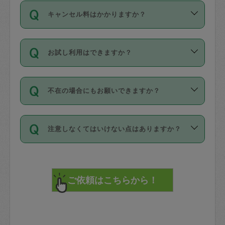
ご依頼は、現在を起点に3日後（72時間
濯、料理、作り置き、整理収納、買い物
のち、タスカジモニター宅にて３時間の
また外国人の方は英語しか話せない方、
キャンセル料はかかりますか？
以降）の日時から受付可能となっていま
です。作業中に物を壊したり、人にけが
現場トライアルを受け、合格したタスカ
日本語も話せる方など様々です。
す。
をさせたりした場合が対象で、補償金額
ジさんが活動されています。
キャンセル料には、以下の2種類がありま
ただし、72時間を切った直前の日程では
は対物1000万円、対人1億円が上限で
バックグラウンドや得意分野はプロフィ
お試し利用はできますか？
す。
タスカジさんへ「募集」をかけることが
す。
※テストセンターの講評は１件目のレビュ
ールに記載していますので、各自の得意
可能です。
ーとして記載されていますので依頼の際
分野を見極めて、目的に合わせてお仕事
「お試し利用」というメニューはありま
万が一損害が発生した場合は、その場の
に参考にしてください。
を依頼してください。
不在の場合にもお願いできますか？
せんが、「一回のみ」依頼を活用するこ
1. 直前キャンセル（定期、スポット契約
写真を撮り、
参考
：
【詳細】タスカジさんの登録に際
とによって、気に入ったタスカジさんを
共通）
タスカジサポートセンターまでご連絡く
して面接や教育は実施していますか？
不在の場合の作業はタスカジさんの同意
見つけることができます。
・タスカジさんのお仕事開始予定時間前
ださい。
注意しなくてはいけない点はありますか？
が必要です。数回の依頼ののち、タスカ
72時間を超える※と、以下のキャンセル
詳細FAQ：
損害賠償保険について教えて
ジさんと依頼者の間で十分な信頼関係が
まず、条件の合う気になるタスカジさ
料が発生します。
ください。
貴重品は紛失の際トラブルの元となるの
できたのち、タスカジさんに依頼してみ
ん、２・３人に「スポット」依頼をして
で、必ず鍵のかかるロッカーや金庫に入
てください。
みてください。
直前キャンセル料：
れて依頼者の責任の元管理するよう心掛
不在時に部屋に入るためにタスカジさん
その後、一番気に入ったタスカジさんに
72時間前〜24時間前＝依頼料金の50%
けてください。
に鍵を預ける必要がありますが、タスカ
「定期（毎週・隔週）」依頼をしてくだ
24時間前～1時間前＝依頼金額の100%
※パスポート、クレジットカード、銀行カ
ジさんが紛失した鍵によって二次的な損
さい。
1時間前〜実施時間＝依頼金額の100%＋
ード、5千円以上のアクセサリー、500円
害（たとえば、第三者の侵入など）が起
交通費全額