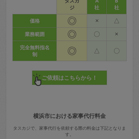
タスカ
A
B
ジ
社
社
◎
×
△
価格
◎
〇
×
業務範囲
完全無料指名
◎
△
〇
制
横浜市における家事代行料金
タスカジで、家事代行を依頼する際の料金は下記となりま
す。