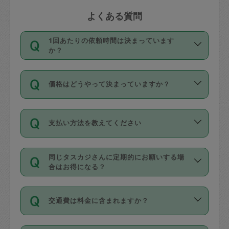
よくある質問
1回あたりの依頼時間は決まっています
か？
依頼1回につき3時間固定です。3時間を
価格はどうやって決まっていますか？
超えて依頼したい場合は、延長機能をご
利用ください。機能をご利用いただくに
11種類の価格帯の中からタスカジさん自
は、タスカジさんに事前に相談し、合意
支払い方法を教えてください
身が価格を選んで設定しています。
の上事前申請することが必要です。な
タスカジさんの価格設定には最初は制限
お、3時間を下回っても、値引き等はござ
お支払方法はクレジットカード（Visa／
があり、レビュー件数、レビューの平均
いません。
同じタスカジさんに定期的にお願いする場
Master／JCB／AMERICAN EXPRESS／
値、などで除々に設定可能な最高額が上
合はお得になる？
Diners Club）のみとなります。
がっていく仕組みになっています。
依頼には「スポット」と「定期（毎週｜
カード情報のご登録は、依頼リクエスト
交通費は料金に含まれますか？
隔週）」があり、「定期」の依頼は「ス
を行う際にご入力ください。プロフィー
ポット」よりお得な料金でご利用できま
ル登録時にはご入力いただかなくても大
交通費は依頼料金とは別途発生し、依頼