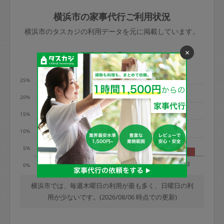
玉、など
きた場合は損害保険の対象外となるので
依頼者不在による当日キャンセル＝依頼
横浜市の家事代行ご利用状況
ご注意ください。
金額の100%＋交通費全額
横浜市のタスカジの利用データを元に掲載しています。
あわせてこちらも参照ください
：
初めて
利用します。注意しなくてはいけない点
×
※例：依頼日時／土曜日午前9時開始の場
利用の多い曜日は？
はありますか？
合、水曜日午前9時以降はキャンセル料が
発生
25%
水曜日9時〜金曜日9時まで＝依頼料金の
20%
50%
15%
金曜日9時～土曜日8時まで＝依頼金額の
100%
10%
土曜日8時〜実施時間＝依頼金額の100%
5%
＋交通費全額
月
火
水
木
金
土
日
0%
依頼者不在による当日キャンセル＝依頼
金額の100%＋交通費全額
横浜市では、毎週木曜日の利用が最も多く、日曜日の利
用が少ないです。(2026/08/06 時点での更新)
2. 定期契約キャンセル（定期契約のみ）