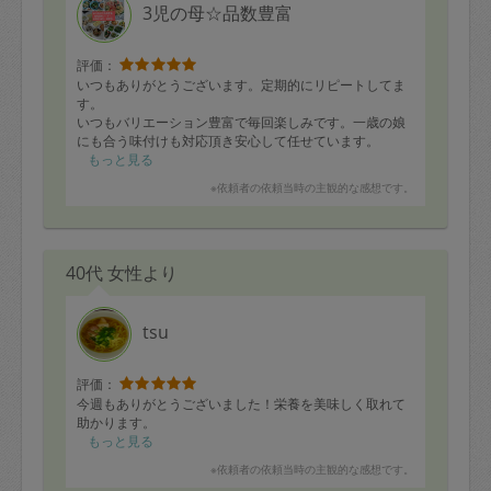
3児の母☆品数豊富
評価：
いつもありがとうございます。定期的にリピートしてま
す。
いつもバリエーション豊富で毎回楽しみです。一歳の娘
にも合う味付けも対応頂き安心して任せています。
またよろしくお願い致します
もっと見る
※依頼者の依頼当時の主観的な感想です。
40代 女性より
tsu
評価：
今週もありがとうございました！栄養を美味しく取れて
助かります。
もっと見る
※依頼者の依頼当時の主観的な感想です。