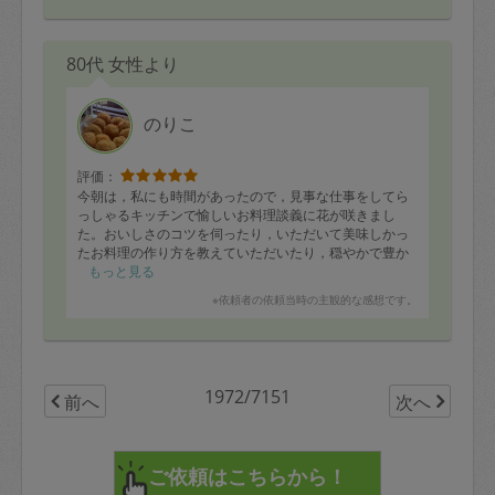
80代 女性より
のりこ
評価：
今朝は，私にも時間があったので，見事な仕事をしてら
っしゃるキッチンで愉しいお料理談義に花が咲きまし
た。おいしさのコツを伺ったり，いただいて美味しかっ
たお料理の作り方を教えていただいたり，穏やかで豊か
ないい時間をすごしました。見事なお料理の作り方を惜
もっと見る
しげもなくおしえていただくと、そうかそうか，この手
※依頼者の依頼当時の主観的な感想です。
間や順序がそして、ダイナミックさと丁寧さが一味違う
美味しい完成品になるのだと，感心しつつうかがいまし
た。佳い朝の時間をすごしたものでした。
1972/7151
前へ
次へ