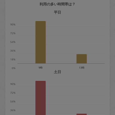
利用の多い時間帯は？
定期契約をキャンセルする場合、毎週定
期は月2回まで隔週定期は月1回までキャ
平日
ンセル料は発生しません。それ以上はキ
90%
ャンセル料が発生します。
72%
定期契約キャンセル料：
54%
・1回につき1,200円※
36%
・詳細ルールは、
こちら
を参照くださ
い。
18%
9時
13時
0%
※キャンセル料金の設定について：
土日
定期依頼1回（3時間）の金額とスポット
90%
1回（3時間）依頼した場合の金額の差額
相当で料金設定されています。
72%
54%
36%