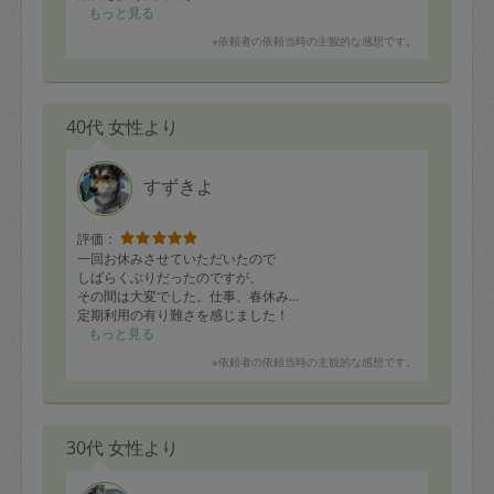
もっと見る
※依頼者の依頼当時の主観的な感想です。
40代 女性より
すずきよ
評価：
一回お休みさせていただいたので
しばらくぶりだったのですが、
その間は大変でした。仕事、春休み…
定期利用の有り難さを感じました！
たくさんのおかずありがとうございました。油淋鶏は多
もっと見る
めにお願いしましたが、息子、大人の2倍食べます。
※依頼者の依頼当時の主観的な感想です。
野菜多めのおかずも沢山あるので
とても助かります。
ありがとうございました♪
30代 女性より