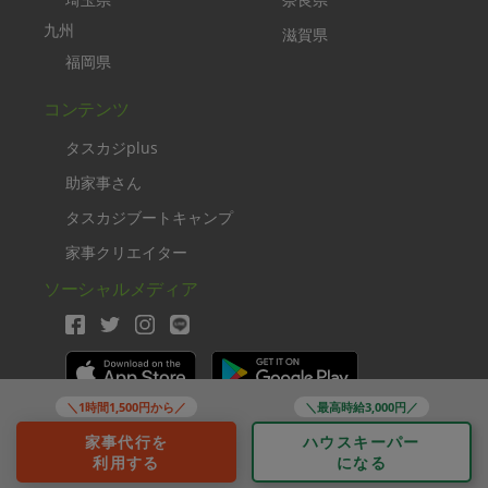
九州
滋賀県
福岡県
コンテンツ
タスカジplus
助家事さん
タスカジブートキャンプ
家事クリエイター
ソーシャルメディア
＼1時間1,500円から／
＼最高時給3,000円／
Copyright TASKAJI Inc.
家事代行を
ハウスキーパー
利用する
になる