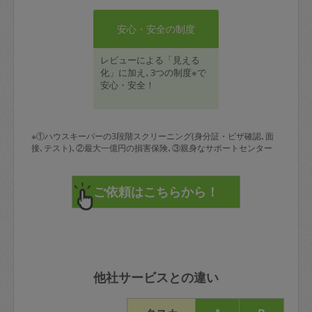
安心・安全の制度
レビューによる「見える
化」に加え､3つの制度※で
安心・安全！
※①ハウスキーパーの3段階スクリーニング(身分証・ビザ確認､面
接､テスト)､②最大一億円の損害保険､③親身なサポートセンター
他社サービスとの違い