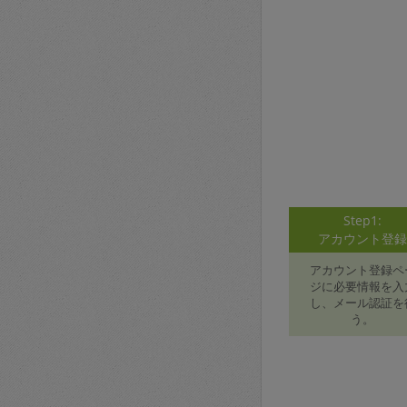
Step1:
アカウント登
アカウント登録ペ
ジに必要情報を入
し、メール認証を
う。