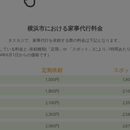
横浜市における家事代行料金
タスカジで、家事代行を依頼する際の料金は下記となります。
ている料金と､依頼種類(「定期」or 「スポット」)により､1時間あた
24年6月1日からの価格です）
定期依頼
スポッ
1,500円
1,8
1,800円
2,1
2,100円
2,3
2,350円
2,5
2,580円
2,8