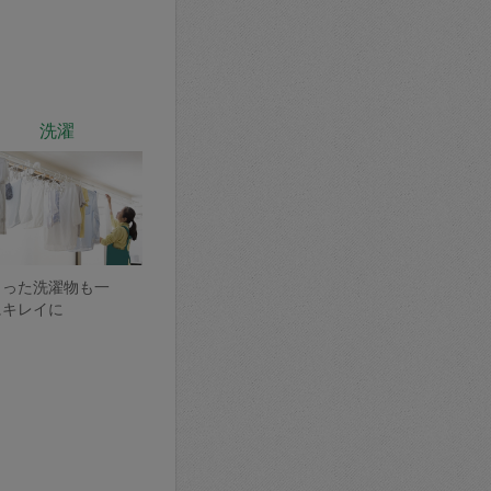
洗濯
まった洗濯物も一
にキレイに