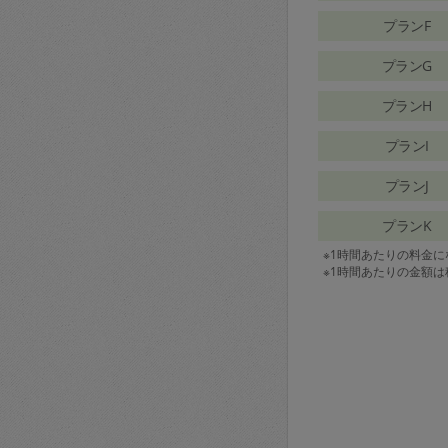
プランF
プランG
プランH
プランI
プランJ
プランK
※1時間あたりの料金
※1時間あたりの金額