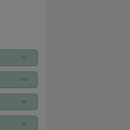
をご利用くださ
前申請すること
平均値、などで
／Diners