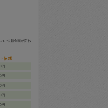
りのご依頼金額が変わ
ト依頼
00円
00円
50円
80円
70円