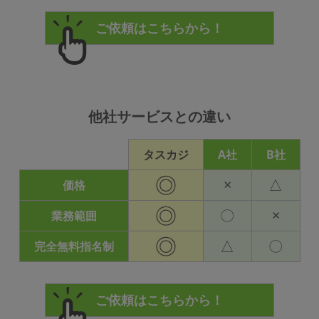
他社サービスとの違い
タスカジ
A社
B社
◎
×
△
価格
◎
〇
×
業務範囲
◎
△
〇
完全無料指名制