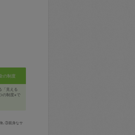
全の制度
る「見える
つの制度※で
険､③親身なサ