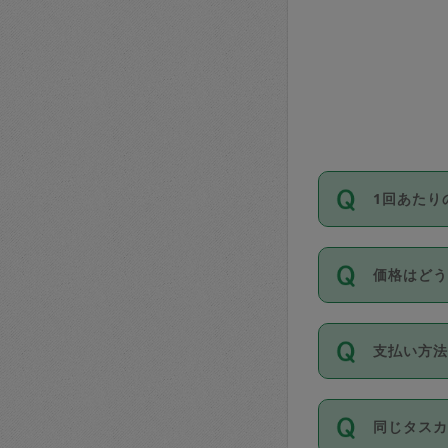
1回あたり
依頼1回に
価格はど
い。機能
が必要です
11種類の
支払い方
タスカジ
除々に設
お支払方法は
同じタス
Club）