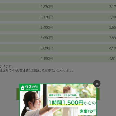
2,870円
3,1
3,170円
3,4
3,400円
3,6
3,650円
3,8
3,890円
4,1
4,190円
4,5
になります。
は税込みですが､交通費は別途にてお支払いになります｡
×