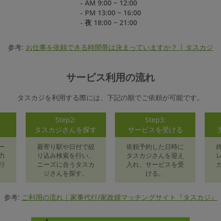
- AM 9:00 ~ 12:00
- PM 13:00 ~ 16:00
- 夜 18:00 ~ 21:00
参考:
お仕事を依頼できる時間帯は決まっていますか？ | タスカジ
サービス利用の流れ
タスカジを利用する際には、下記の順でご依頼が可能です。
Step2:
Step3:
録
タスカジさんを探す
サービスを受ける
ー
最寄り駅や日付で絞
依頼予約した日時に
力
り込み検索を行い、
タスカジさんを迎え
行
ニーズに合うタスカ
入れ、サービスを受
ジさんを探す。
ける。
参考:
ご利用の流れ｜家事代行/家政婦マッチングサイト『タスカジ』