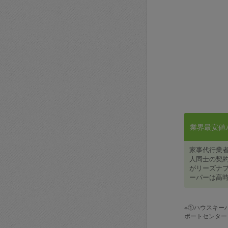
業界最安値水準
家事代行業
人同士の契約
がリーズナブ
ーパーは高時
※①ハウスキー
ポートセンター