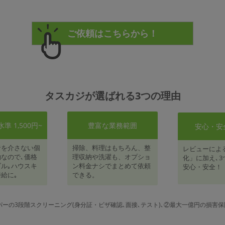
タスカジが選ばれる3つの理由
 1,500円~
豊富な業務範囲
安心・安
者を介さない個
掃除、料理はもちろん、整
レビューによ
なので､価格
理収納や洗濯も、オプショ
化」に加え､3
ル｡ハウスキ
ン料金ナシでまとめて依頼
安心・安全！
給に｡
できる。
パーの3段階スクリーニング(身分証・ビザ確認､面接､テスト)､②最大一億円の損害保