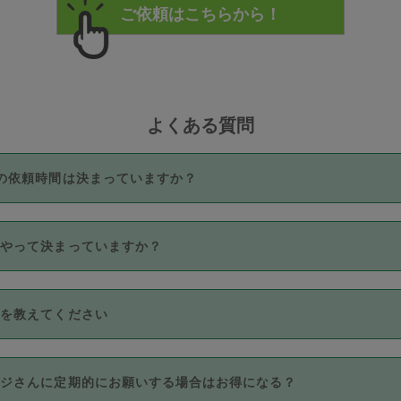
よくある質問
の依頼時間は決まっていますか？
つき3時間固定です。3時間を超えて依頼したい場合は、延長機能
うやって決まっていますか？
をご利用いただくには、タスカジさんに事前に相談し、合意の上事
。なお、3時間を下回っても、値引き等はございません。
価格帯の中からタスカジさん自身が価格を選んで設定しています。
法を教えてください
さんの価格設定には最初は制限があり、レビュー件数、レビューの
定可能な最高額が上がっていく仕組みになっています。
クレジットカード（Visa／Master／JCB／AMERICAN EXPRESS
カジさんに定期的にお願いする場合はお得になる？
のみとなります。