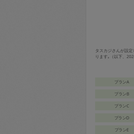
タスカジさんが設定し
ります｡（以下、20
プランA
プランB
プランC
プランD
プランE