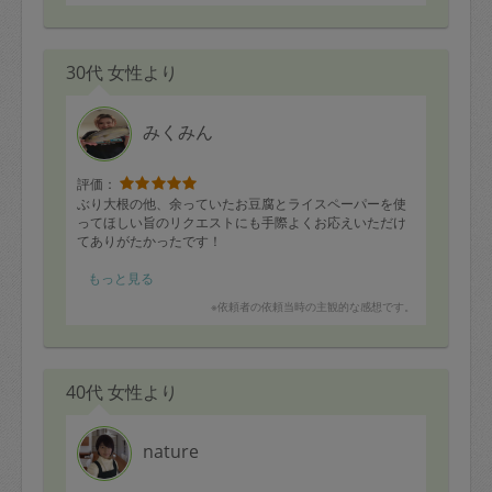
30代 女性より
みくみん
評価：
ぶり大根の他、余っていたお豆腐とライスペーパーを使
ってほしい旨のリクエストにも手際よくお応えいただけ
てありがたかったです！
タイのおろし煮
もっと見る
きゅうり和風漬け
※依頼者の依頼当時の主観的な感想です。
ぶり大根
豆腐卵とじ
ニラチヂミ
焼肉甘辛炒め
40代 女性より
トマト煮込み
ポテトサラダ､
ライスペーパーのお好み焼き
レンコンの味噌煮
nature
大根のお味噌汁