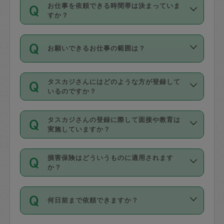
す。
丈夫です。
お仕事を依頼できる時間帯は決まっていま
料金のご請求と合わせてお支払いとなり
定期の最低利用回数は設けていない代わ
デビットカード・プリペイドカード（Vプ
すか？
ます。交通費の金額は「依頼の詳細」に
りに、一定数を超えたキャンセルは有償
リカ、au WALLETなど）
は支払にはご利
時間帯は3種類あります。いずれも１回あ
自動計算で表示されます。
でキャンセルすることが出来ます。
用いただけませんのでご注意ください。
お願いできるお仕事の範囲は？
たり３時間です。
銀行振込や現金払いも対応していませ
（例：毎週定期の場合は３回以上のキャ
ん。
掃除、整理収納、洗濯、買い物、料理、
・ＡＭ ９時～１２時
ンセルが有償（1200円、隔週定期の場合
なお、タスカジさんの交通費も、依頼料
タスカジさんにはどのような方が登録して
作り置きです。タスカジさんによってで
・ＰＭ １３時～１６時
いるのですか？
は２回以上のキャンセルが有償（1200
金のご請求と合わせてお支払いとなりま
きる仕事の範囲が異なりますので、依頼
・夜 １８時～２１時
円））
す。交通費の金額は「依頼の詳細」に自
主婦として長年の家事経験をお持ちの
する前にタスカジさんのプロフィールで
動計算で表示されます。
タスカジさんの登録に際して面接や教育は
方、栄養士・調理師といった資格者で保
確認してください。
開始時間を２時間前後変更することが可
実施していますか？
育園や学校の給食やレストランで料理関
基本的に、高所での作業や危険作業、屋
能です。依頼送信後、個別にタスカジさ
応募の際に、各自事務局との面接と説明
係の専門職に従事されていた方、日本で
外での作業は対象外です。
んにメッセージを送り調整してくださ
損害保険はどういうものに適用されます
を行っています。その後、身分証明書の
すでにハウスキーパーや英語の先生とし
か？
い。ただし、２時間を越えての調整はで
写真提出をしていただいています。外国
てお仕事をしているフィリピン出身の
きません。
依頼者とタスカジさんとの間でタスカジ
人の場合は在留カードで労働許可状況を
方、海外からの留学生、家事が好きな会
万が一、依頼した時間帯と作業時間が１
何日前まで依頼できますか？
を通して成立した作業時間内での作業に
確認しています。タスカジさんトレーニ
社員など様々なバックグラウンドの方が
時間も被らない場合、損害保険の対象外
適用されます。作業範囲は、掃除、洗
ング動画を使ったセルフトレーニングの
登録しています。
となりますので、ご注意ください。