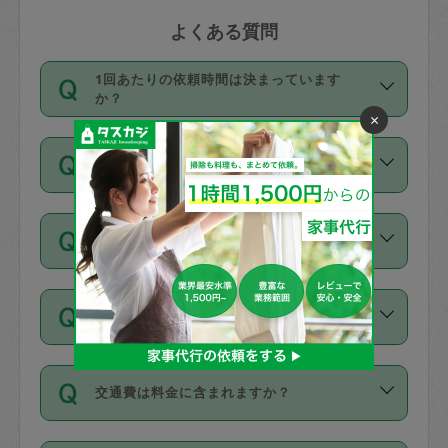
よくある質問
1回あたりの依頼時間は決まっています
か？
×
依頼1回につき3時間固定です。3時間を
価格はどうやって決まっていますか？
超えて依頼したい場合は、延長機能をご
利用ください。機能をご利用いただくに
11種類の価格帯の中からタスカジさん自
は、タスカジさんに事前に相談し、合意
支払い方法を教えてください
身が価格を選んで設定しています。
の上事前申請することが必要です。な
タスカジさんの価格設定には最初は制限
お、3時間を下回っても、値引き等はござ
お支払方法はクレジットカード（Visa／
があり、レビュー件数、レビューの平均
いません。
同じタスカジさんに定期的にお願いする場
Master／JCB／AMERICAN EXPRESS／
値、などで除々に設定可能な最高額が上
合はお得になる？
Diners Club）のみとなります。
がっていく仕組みになっています。
依頼には「スポット」と「定期（毎週｜
カード情報のご登録は、依頼リクエスト
交通費は料金に含まれますか？
隔週）」があり、「定期」の依頼は「ス
を行う際にご入力ください。プロフィー
ポット」よりお得な料金でご利用できま
ル登録時にはご入力いただかなくても大
交通費は依頼料金とは別途発生し、依頼