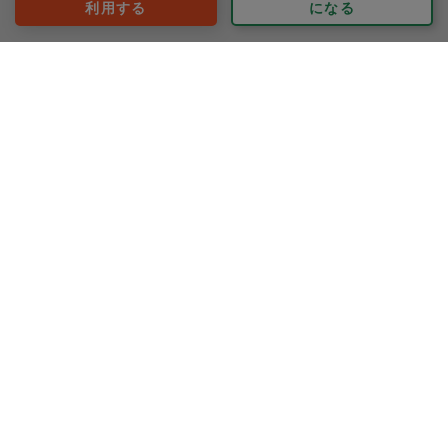
利用する
になる
50代 女性より
kama
評価：
お風呂、洗面、トイレの掃除をお願いしました。
期待通りでは無く、期待以上にきれいにしていただきま
した。
もっと見る
※依頼者の依頼当時の主観的な感想です。
70代 女性より
HIROSHI.H
評価：
丁寧に取り組んでいただきました。