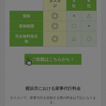
タスカ
A
B
ジ
社
社
◎
×
△
価格
◎
〇
×
業務範囲
完全無料指名
◎
△
〇
制
横浜市における家事代行料金
タスカジで、家事代行を依頼する際の料金は下記となりま
す。