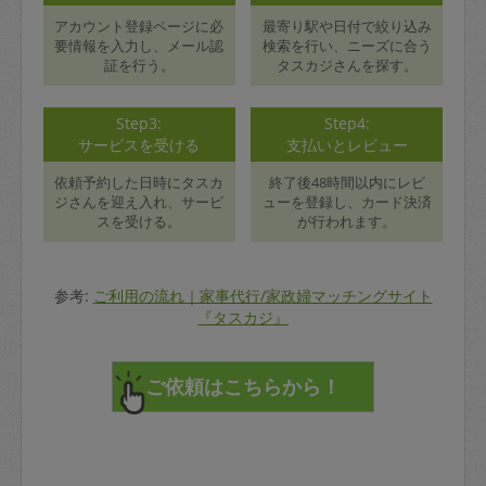
アカウント登録ページに必
最寄り駅や日付で絞り込み
要情報を入力し、メール認
検索を行い、ニーズに合う
証を行う。
タスカジさんを探す。
Step3:
Step4:
サービスを受ける
支払いとレビュー
依頼予約した日時にタスカ
終了後48時間以内にレビ
ジさんを迎え入れ、サービ
ューを登録し、カード決済
スを受ける。
が行われます。
参考:
ご利用の流れ｜家事代行/家政婦マッチングサイト
『タスカジ』