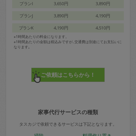
プランI
3,650円
3,890円
プランJ
3,890円
4,190円
プランK
4,190円
4,510円
※1時間あたりの料金になります。
※1時間あたりの金額は税込みですが､交通費は別途にてお支払いに
なります｡
家事代行サービスの種類
タスカジで依頼できるサービスは下記となります。
掃除
料理作り置き