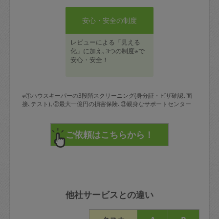
安心・安全の制度
レビューによる「見える
化」に加え､3つの制度※で
安心・安全！
※①ハウスキーパーの3段階スクリーニング(身分証・ビザ確認､面
接､テスト)､②最大一億円の損害保険､③親身なサポートセンター
他社サービスとの違い