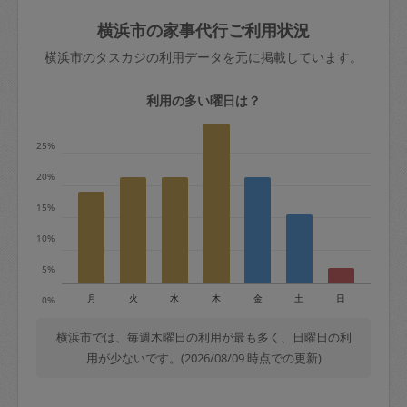
玉、など
きた場合は損害保険の対象外となるので
依頼者不在による当日キャンセル＝依頼
横浜市の家事代行ご利用状況
ご注意ください。
金額の100%＋交通費全額
横浜市のタスカジの利用データを元に掲載しています。
あわせてこちらも参照ください
：
初めて
利用します。注意しなくてはいけない点
※例：依頼日時／土曜日午前9時開始の場
利用の多い曜日は？
はありますか？
合、水曜日午前9時以降はキャンセル料が
発生
25%
水曜日9時〜金曜日9時まで＝依頼料金の
20%
50%
15%
金曜日9時～土曜日8時まで＝依頼金額の
100%
10%
土曜日8時〜実施時間＝依頼金額の100%
5%
＋交通費全額
月
火
水
木
金
土
日
0%
依頼者不在による当日キャンセル＝依頼
金額の100%＋交通費全額
横浜市では、毎週木曜日の利用が最も多く、日曜日の利
用が少ないです。(2026/08/09 時点での更新)
2. 定期契約キャンセル（定期契約のみ）