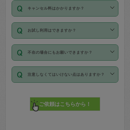
ご依頼は、現在を起点に3日後（72時間
濯、料理、作り置き、整理収納、買い物
のち、タスカジモニター宅にて３時間の
また外国人の方は英語しか話せない方、
キャンセル料はかかりますか？
以降）の日時から受付可能となっていま
です。作業中に物を壊したり、人にけが
現場トライアルを受け、合格したタスカ
日本語も話せる方など様々です。
す。
をさせたりした場合が対象で、補償金額
ジさんが活動されています。
キャンセル料には、以下の2種類がありま
ただし、72時間を切った直前の日程では
は対物1000万円、対人1億円が上限で
バックグラウンドや得意分野はプロフィ
お試し利用はできますか？
す。
タスカジさんへ「募集」をかけることが
す。
※テストセンターの講評は１件目のレビュ
ールに記載していますので、各自の得意
可能です。
ーとして記載されていますので依頼の際
分野を見極めて、目的に合わせてお仕事
「お試し利用」というメニューはありま
万が一損害が発生した場合は、その場の
に参考にしてください。
を依頼してください。
不在の場合にもお願いできますか？
せんが、「一回のみ」依頼を活用するこ
1. 直前キャンセル（定期、スポット契約
写真を撮り、
参考
：
【詳細】タスカジさんの登録に際
とによって、気に入ったタスカジさんを
共通）
タスカジサポートセンターまでご連絡く
して面接や教育は実施していますか？
不在の場合の作業はタスカジさんの同意
見つけることができます。
・タスカジさんのお仕事開始予定時間前
ださい。
注意しなくてはいけない点はありますか？
が必要です。数回の依頼ののち、タスカ
72時間を超える※と、以下のキャンセル
詳細FAQ：
損害賠償保険について教えて
ジさんと依頼者の間で十分な信頼関係が
まず、条件の合う気になるタスカジさ
料が発生します。
ください。
貴重品は紛失の際トラブルの元となるの
できたのち、タスカジさんに依頼してみ
ん、２・３人に「スポット」依頼をして
で、必ず鍵のかかるロッカーや金庫に入
てください。
みてください。
直前キャンセル料：
れて依頼者の責任の元管理するよう心掛
不在時に部屋に入るためにタスカジさん
その後、一番気に入ったタスカジさんに
72時間前〜24時間前＝依頼料金の50%
けてください。
に鍵を預ける必要がありますが、タスカ
「定期（毎週・隔週）」依頼をしてくだ
24時間前～1時間前＝依頼金額の100%
※パスポート、クレジットカード、銀行カ
ジさんが紛失した鍵によって二次的な損
さい。
1時間前〜実施時間＝依頼金額の100%＋
ード、5千円以上のアクセサリー、500円
害（たとえば、第三者の侵入など）が起
交通費全額