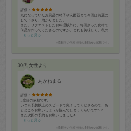
評価：
気になっていたお風呂の椅子や洗面器まで今回は綺麗に
して下さり、助かりました。
また、リクエストしたお料理以外に、毎回余った食材で
何品か作ってくださるのですが、どれも美味しく、私の
両親にもお裾分けして、とても喜んでいました。
もっと見る
次回もよろしくお願いします。
※依頼者の依頼当時の主観的な感想です。
30代 女性より
あかねまる
評価：
3度目の依頼です。
いつも予想以上のスピードで完了してくださるので、あ
とどこをお願いしようか悩んでしまうくらいです^_^
また次回の予約もお願いしました♪
これからもよろしくお願いいたします！
もっと見る
※依頼者の依頼当時の主観的な感想です。