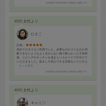
※依頼者の依頼当時の主観的な感想です。
40代 女性より
ひさこ
評価：
初めてのタスカジ利用でした。必要なのかゴミなのか判
断できないようなよく分からない物で散らかった子供部
屋、リビングやキッチンを凄まじいスピードで片付けて
いただきました。励ましや安心できる言葉をいただきな
がら私も一緒に作業をしたので、何が原因で散らかって
もっと見る
いるのか、今後どうすればよいかが自分の中でクリアに
※依頼者の依頼当時の主観的な感想です。
なっていきました。澱んだ気持ちや思考まで、部屋の片
付けで前向きに変わるものなのですね。また是非お願い
させていただきます。
40代 女性より
キャミ♡