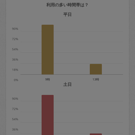
利用の多い時間帯は？
定期契約をキャンセルする場合、毎週定
期は月2回まで隔週定期は月1回までキャ
平日
ンセル料は発生しません。それ以上はキ
90%
ャンセル料が発生します。
72%
定期契約キャンセル料：
54%
・1回につき1,200円※
36%
・詳細ルールは、
こちら
を参照くださ
い。
18%
9時
13時
0%
※キャンセル料金の設定について：
土日
定期依頼1回（3時間）の金額とスポット
90%
1回（3時間）依頼した場合の金額の差額
相当で料金設定されています。
72%
54%
36%