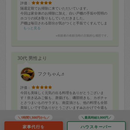
評価：
隔週定期でお掃除に来ていただいています。
今回は家全体のお掃除に加え、白い戸棚の手垢や照明の
ホコリの拭き取りもしていただきました。
戸棚は毎日さわる部分が気がつくと手垢でくすんでしま
うので、白さが戻るととても気持ちいいです。
もっと見る
※依頼者の依頼当時の主観的な感想です。
夫もnatureさんを頼りにしていて、家事のお悩みを相談
させていただいています。
次回もよろしくお願いいたします。
30代 男性より
フクちゃん♬
評価：
今回も美味しく元気の出る料理をありがとうございま
す！炊き込みご飯も、唐揚げも、磯部焼きも、カボチャ
とさつまいものサラダも、南蛮漬けも、他の料理も全部
美味しいです🥺ありがとうございます🙏おかげで今週も
家族全員元気で過ごせます。また次回もよろしくお願い
もっと見る
します🙇
＼1時間1,500円から／
＼最高時給3,000円／
※依頼者の依頼当時の主観的な感想です。
家事代行を
ハウスキーパー