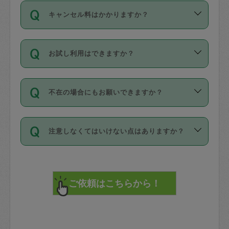
ご依頼は、現在を起点に3日後（72時間
濯、料理、作り置き、整理収納、買い物
のち、タスカジモニター宅にて３時間の
また外国人の方は英語しか話せない方、
キャンセル料はかかりますか？
以降）の日時から受付可能となっていま
です。作業中に物を壊したり、人にけが
現場トライアルを受け、合格したタスカ
日本語も話せる方など様々です。
す。
をさせたりした場合が対象で、補償金額
ジさんが活動されています。
キャンセル料には、以下の2種類がありま
ただし、72時間を切った直前の日程では
は対物1000万円、対人1億円が上限で
バックグラウンドや得意分野はプロフィ
お試し利用はできますか？
す。
タスカジさんへ「募集」をかけることが
す。
※テストセンターの講評は１件目のレビュ
ールに記載していますので、各自の得意
可能です。
ーとして記載されていますので依頼の際
分野を見極めて、目的に合わせてお仕事
「お試し利用」というメニューはありま
万が一損害が発生した場合は、その場の
に参考にしてください。
を依頼してください。
不在の場合にもお願いできますか？
せんが、「一回のみ」依頼を活用するこ
1. 直前キャンセル（定期、スポット契約
写真を撮り、
参考
：
【詳細】タスカジさんの登録に際
とによって、気に入ったタスカジさんを
共通）
タスカジサポートセンターまでご連絡く
して面接や教育は実施していますか？
不在の場合の作業はタスカジさんの同意
見つけることができます。
・タスカジさんのお仕事開始予定時間前
ださい。
注意しなくてはいけない点はありますか？
が必要です。数回の依頼ののち、タスカ
72時間を超える※と、以下のキャンセル
詳細FAQ：
損害賠償保険について教えて
ジさんと依頼者の間で十分な信頼関係が
まず、条件の合う気になるタスカジさ
料が発生します。
ください。
貴重品は紛失の際トラブルの元となるの
できたのち、タスカジさんに依頼してみ
ん、２・３人に「スポット」依頼をして
で、必ず鍵のかかるロッカーや金庫に入
てください。
みてください。
直前キャンセル料：
れて依頼者の責任の元管理するよう心掛
不在時に部屋に入るためにタスカジさん
その後、一番気に入ったタスカジさんに
72時間前〜24時間前＝依頼料金の50%
けてください。
に鍵を預ける必要がありますが、タスカ
「定期（毎週・隔週）」依頼をしてくだ
24時間前～1時間前＝依頼金額の100%
※パスポート、クレジットカード、銀行カ
ジさんが紛失した鍵によって二次的な損
さい。
1時間前〜実施時間＝依頼金額の100%＋
ード、5千円以上のアクセサリー、500円
害（たとえば、第三者の侵入など）が起
交通費全額