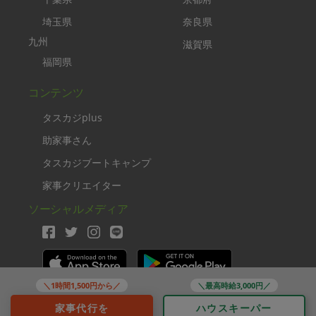
埼玉県
奈良県
九州
滋賀県
福岡県
コンテンツ
タスカジplus
助家事さん
タスカジブートキャンプ
家事クリエイター
ソーシャルメディア
＼1時間1,500円から／
＼最高時給3,000円／
Copyright TASKAJI Inc.
家事代行を
ハウスキーパー