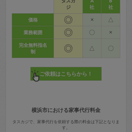
タスカ
A
B
ジ
社
社
◎
×
△
価格
◎
〇
×
業務範囲
完全無料指名
◎
△
〇
制
横浜市における家事代行料金
タスカジで、家事代行を依頼する際の料金は下記となりま
す。