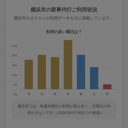
玉、など
きた場合は損害保険の対象外となるので
依頼者不在による当日キャンセル＝依頼
横浜市の家事代行ご利用状況
ご注意ください。
金額の100%＋交通費全額
横浜市のタスカジの利用データを元に掲載しています。
あわせてこちらも参照ください
：
初めて
利用します。注意しなくてはいけない点
※例：依頼日時／土曜日午前9時開始の場
利用の多い曜日は？
はありますか？
合、水曜日午前9時以降はキャンセル料が
発生
25%
水曜日9時〜金曜日9時まで＝依頼料金の
20%
50%
15%
金曜日9時～土曜日8時まで＝依頼金額の
100%
10%
土曜日8時〜実施時間＝依頼金額の100%
5%
＋交通費全額
月
火
水
木
金
土
日
0%
依頼者不在による当日キャンセル＝依頼
金額の100%＋交通費全額
横浜市では、毎週木曜日の利用が最も多く、日曜日の利
用が少ないです。(2026/08/07 時点での更新)
2. 定期契約キャンセル（定期契約のみ）