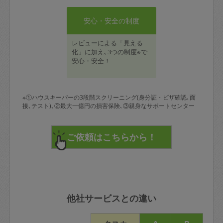
安心・安全の制度
レビューによる「見える
化」に加え､3つの制度※で
安心・安全！
※①ハウスキーパーの3段階スクリーニング(身分証・ビザ確認､面
接､テスト)､②最大一億円の損害保険､③親身なサポートセンター
他社サービスとの違い