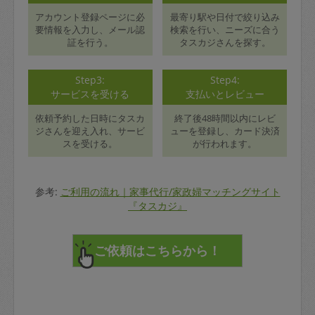
アカウント登録ページに必
最寄り駅や日付で絞り込み
要情報を入力し、メール認
検索を行い、ニーズに合う
証を行う。
タスカジさんを探す。
Step3:
Step4:
サービスを受ける
支払いとレビュー
依頼予約した日時にタスカ
終了後48時間以内にレビ
ジさんを迎え入れ、サービ
ューを登録し、カード決済
スを受ける。
が行われます。
参考:
ご利用の流れ｜家事代行/家政婦マッチングサイト
『タスカジ』