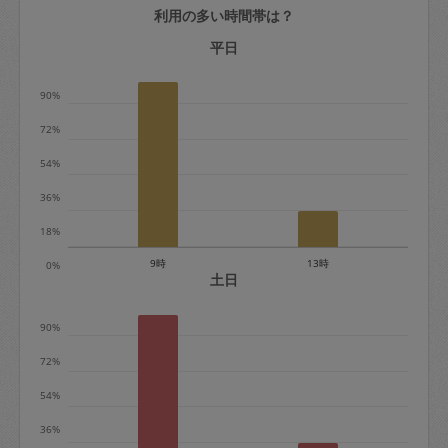
利用の多い時間帯は？
定期契約をキャンセルする場合、毎週定
期は月2回まで隔週定期は月1回までキャ
平日
ンセル料は発生しません。それ以上はキ
90%
ャンセル料が発生します。
72%
定期契約キャンセル料：
54%
・1回につき1,200円※
36%
・詳細ルールは、
こちら
を参照くださ
い。
18%
9時
13時
0%
※キャンセル料金の設定について：
土日
定期依頼1回（3時間）の金額とスポット
90%
1回（3時間）依頼した場合の金額の差額
相当で料金設定されています。
72%
54%
36%