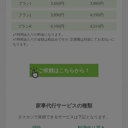
プランI
3,650円
3,890円
プランJ
3,890円
4,190円
プランK
4,190円
4,510円
※1時間あたりの料金になります。
※1時間あたりの金額は税込みですが､交通費は別途にてお支払いに
なります｡
家事代行サービスの種類
タスカジで依頼できるサービスは下記となります。
掃除
料理作り置き