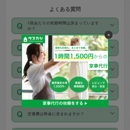
よくある質問
1回あたりの依頼時間は決まっています
か？
×
依頼1回につき3時間固定です。3時間を
価格はどうやって決まっていますか？
超えて依頼したい場合は、延長機能をご
利用ください。機能をご利用いただくに
11種類の価格帯の中からタスカジさん自
は、タスカジさんに事前に相談し、合意
支払い方法を教えてください
身が価格を選んで設定しています。
の上事前申請することが必要です。な
タスカジさんの価格設定には最初は制限
お、3時間を下回っても、値引き等はござ
お支払方法はクレジットカード（Visa／
があり、レビュー件数、レビューの平均
いません。
同じタスカジさんに定期的にお願いする場
Master／JCB／AMERICAN EXPRESS／
値、などで除々に設定可能な最高額が上
合はお得になる？
Diners Club）のみとなります。
がっていく仕組みになっています。
依頼には「スポット」と「定期（毎週｜
カード情報のご登録は、依頼リクエスト
交通費は料金に含まれますか？
隔週）」があり、「定期」の依頼は「ス
を行う際にご入力ください。プロフィー
ポット」よりお得な料金でご利用できま
ル登録時にはご入力いただかなくても大
交通費は依頼料金とは別途発生し、依頼