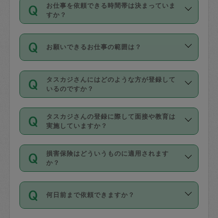
す。
丈夫です。
お仕事を依頼できる時間帯は決まっていま
料金のご請求と合わせてお支払いとなり
定期の最低利用回数は設けていない代わ
デビットカード・プリペイドカード（Vプ
すか？
ます。交通費の金額は「依頼の詳細」に
りに、一定数を超えたキャンセルは有償
リカ、au WALLETなど）
は支払にはご利
時間帯は3種類あります。いずれも１回あ
自動計算で表示されます。
でキャンセルすることが出来ます。
用いただけませんのでご注意ください。
お願いできるお仕事の範囲は？
たり３時間です。
銀行振込や現金払いも対応していませ
（例：毎週定期の場合は３回以上のキャ
ん。
掃除、整理収納、洗濯、買い物、料理、
・ＡＭ ９時～１２時
ンセルが有償（1200円、隔週定期の場合
なお、タスカジさんの交通費も、依頼料
タスカジさんにはどのような方が登録して
作り置きです。タスカジさんによってで
・ＰＭ １３時～１６時
いるのですか？
は２回以上のキャンセルが有償（1200
金のご請求と合わせてお支払いとなりま
きる仕事の範囲が異なりますので、依頼
・夜 １８時～２１時
円））
す。交通費の金額は「依頼の詳細」に自
主婦として長年の家事経験をお持ちの
する前にタスカジさんのプロフィールで
動計算で表示されます。
タスカジさんの登録に際して面接や教育は
方、栄養士・調理師といった資格者で保
確認してください。
開始時間を２時間前後変更することが可
実施していますか？
育園や学校の給食やレストランで料理関
基本的に、高所での作業や危険作業、屋
能です。依頼送信後、個別にタスカジさ
応募の際に、各自事務局との面接と説明
係の専門職に従事されていた方、日本で
外での作業は対象外です。
んにメッセージを送り調整してくださ
損害保険はどういうものに適用されます
を行っています。その後、身分証明書の
すでにハウスキーパーや英語の先生とし
か？
い。ただし、２時間を越えての調整はで
写真提出をしていただいています。外国
てお仕事をしているフィリピン出身の
きません。
依頼者とタスカジさんとの間でタスカジ
人の場合は在留カードで労働許可状況を
方、海外からの留学生、家事が好きな会
万が一、依頼した時間帯と作業時間が１
何日前まで依頼できますか？
を通して成立した作業時間内での作業に
確認しています。タスカジさんトレーニ
社員など様々なバックグラウンドの方が
時間も被らない場合、損害保険の対象外
適用されます。作業範囲は、掃除、洗
ング動画を使ったセルフトレーニングの
登録しています。
となりますので、ご注意ください。