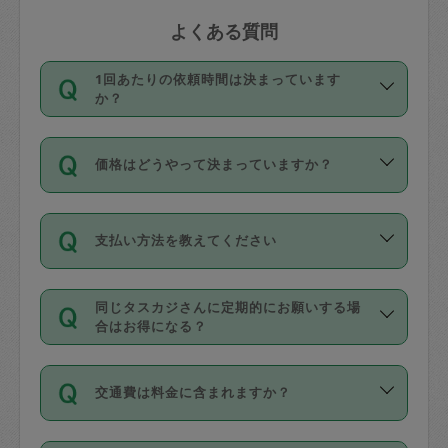
よくある質問
1回あたりの依頼時間は決まっています
か？
依頼1回につき3時間固定です。3時間を
価格はどうやって決まっていますか？
超えて依頼したい場合は、延長機能をご
利用ください。機能をご利用いただくに
11種類の価格帯の中からタスカジさん自
は、タスカジさんに事前に相談し、合意
支払い方法を教えてください
身が価格を選んで設定しています。
の上事前申請することが必要です。な
タスカジさんの価格設定には最初は制限
お、3時間を下回っても、値引き等はござ
お支払方法はクレジットカード（Visa／
があり、レビュー件数、レビューの平均
いません。
同じタスカジさんに定期的にお願いする場
Master／JCB／AMERICAN EXPRESS／
値、などで除々に設定可能な最高額が上
合はお得になる？
Diners Club）のみとなります。
がっていく仕組みになっています。
依頼には「スポット」と「定期（毎週｜
カード情報のご登録は、依頼リクエスト
交通費は料金に含まれますか？
隔週）」があり、「定期」の依頼は「ス
を行う際にご入力ください。プロフィー
ポット」よりお得な料金でご利用できま
ル登録時にはご入力いただかなくても大
交通費は依頼料金とは別途発生し、依頼