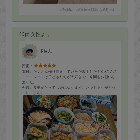
※依頼者の依頼当時の主観的な感想です。
40代 女性より
Rie.U
評価：
本日もたくさん作り置きしていただきました！Rieさんの
ミートソースは子どもたちが大好きで、今回もお願いし
ました。
今週も食事がとっても楽になります。いつもありがとう
ございます。
もっと見る