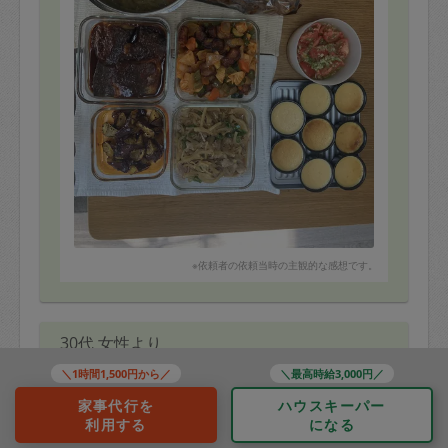
参鶏湯（写真無し炊飯器で）
※依頼者の依頼当時の主観的な感想です。
30代 女性より
＼1時間1,500円から／
＼最高時給3,000円／
蘭丸
家事代行を
ハウスキーパー
利用する
になる
評価：