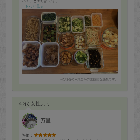
い！」と大好評です。
ハンバーグ、唐揚げ、ピーマンと茄子の炒め物、その他
もっと見る
お野菜を使ったお料理全て、我が家の調味料でこんな味
になる事が不思議なくらい美味しかったです。
仕事に追われていたので、すぐに食事が出来る事に感謝
です。
またぜひ来ていただきたいので、よろしくお願いしま
す。
※依頼者の依頼当時の主観的な感想です。
40代 女性より
万里
評価：