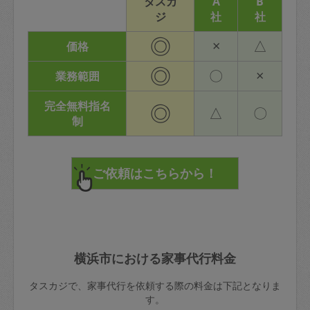
タスカ
A
B
ジ
社
社
◎
×
△
価格
◎
〇
×
業務範囲
完全無料指名
◎
△
〇
制
横浜市における家事代行料金
タスカジで、家事代行を依頼する際の料金は下記となりま
す。