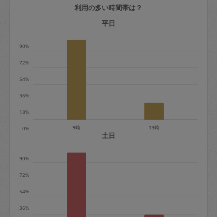
利用の多い時間帯は？
定期契約をキャンセルする場合、毎週定
期は月2回まで隔週定期は月1回までキャ
平日
ンセル料は発生しません。それ以上はキ
90%
ャンセル料が発生します。
72%
定期契約キャンセル料：
54%
・1回につき1,200円※
36%
・詳細ルールは、
こちら
を参照くださ
い。
18%
9時
13時
0%
※キャンセル料金の設定について：
土日
定期依頼1回（3時間）の金額とスポット
90%
1回（3時間）依頼した場合の金額の差額
相当で料金設定されています。
72%
54%
36%