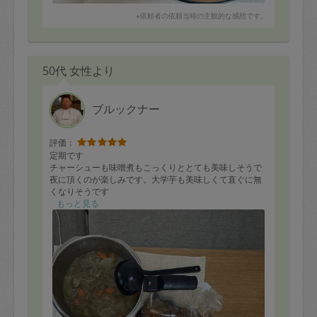
※依頼者の依頼当時の主観的な感想です。
50代 女性より
ブルックナー
評価：
定期です
チャーシューも味噌煮もこっくりととても美味しそうで
夜に頂くのが楽しみです。大学芋も美味しくて直ぐに無
くなりそうです
寒い時期に参鶏湯で生姜たっぷりの温まるランチとなり
もっと見る
ました
ご馳走様でした
【リクエスト】
チャーシュー、鯖の味噌煮
大学芋、トマトの南仏風、プリン
【他あるもので】
酢豚風、けんちん汁、大根と豚肉の生姜焼き風