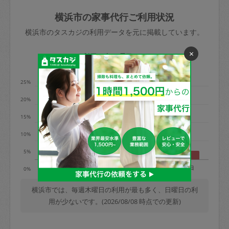
玉、など
きた場合は損害保険の対象外となるので
依頼者不在による当日キャンセル＝依頼
横浜市の家事代行ご利用状況
ご注意ください。
金額の100%＋交通費全額
横浜市のタスカジの利用データを元に掲載しています。
あわせてこちらも参照ください
：
初めて
利用します。注意しなくてはいけない点
×
※例：依頼日時／土曜日午前9時開始の場
利用の多い曜日は？
はありますか？
合、水曜日午前9時以降はキャンセル料が
発生
25%
水曜日9時〜金曜日9時まで＝依頼料金の
20%
50%
15%
金曜日9時～土曜日8時まで＝依頼金額の
100%
10%
土曜日8時〜実施時間＝依頼金額の100%
5%
＋交通費全額
月
火
水
木
金
土
日
0%
依頼者不在による当日キャンセル＝依頼
金額の100%＋交通費全額
横浜市では、毎週木曜日の利用が最も多く、日曜日の利
用が少ないです。(2026/08/08 時点での更新)
2. 定期契約キャンセル（定期契約のみ）