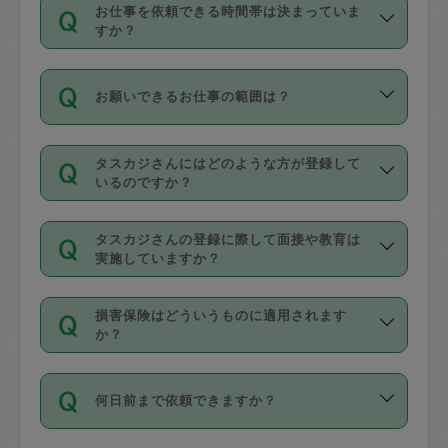
す。
丈夫です。
お仕事を依頼できる時間帯は決まっていま
料金のご請求と合わせてお支払いとなり
定期の最低利用回数は設けていない代わ
デビットカード・プリペイドカード（Vプ
すか？
ます。交通費の金額は「依頼の詳細」に
りに、一定数を超えたキャンセルは有償
リカ、au WALLETなど）
は支払にはご利
時間帯は3種類あります。いずれも１回あ
自動計算で表示されます。
でキャンセルすることが出来ます。
用いただけませんのでご注意ください。
お願いできるお仕事の範囲は？
たり３時間です。
銀行振込や現金払いも対応していませ
（例：毎週定期の場合は３回以上のキャ
ん。
掃除、整理収納、洗濯、買い物、料理、
・ＡＭ ９時～１２時
ンセルが有償（1200円、隔週定期の場合
なお、タスカジさんの交通費も、依頼料
タスカジさんにはどのような方が登録して
作り置きです。タスカジさんによってで
・ＰＭ １３時～１６時
いるのですか？
は２回以上のキャンセルが有償（1200
金のご請求と合わせてお支払いとなりま
きる仕事の範囲が異なりますので、依頼
・夜 １８時～２１時
円））
す。交通費の金額は「依頼の詳細」に自
主婦として長年の家事経験をお持ちの
する前にタスカジさんのプロフィールで
動計算で表示されます。
タスカジさんの登録に際して面接や教育は
方、栄養士・調理師といった資格者で保
確認してください。
開始時間を２時間前後変更することが可
実施していますか？
育園や学校の給食やレストランで料理関
基本的に、高所での作業や危険作業、屋
能です。依頼送信後、個別にタスカジさ
応募の際に、各自事務局との面接と説明
係の専門職に従事されていた方、日本で
外での作業は対象外です。
んにメッセージを送り調整してくださ
損害保険はどういうものに適用されます
を行っています。その後、身分証明書の
すでにハウスキーパーや英語の先生とし
か？
い。ただし、２時間を越えての調整はで
写真提出をしていただいています。外国
てお仕事をしているフィリピン出身の
きません。
依頼者とタスカジさんとの間でタスカジ
人の場合は在留カードで労働許可状況を
方、海外からの留学生、家事が好きな会
万が一、依頼した時間帯と作業時間が１
何日前まで依頼できますか？
を通して成立した作業時間内での作業に
確認しています。タスカジさんトレーニ
社員など様々なバックグラウンドの方が
時間も被らない場合、損害保険の対象外
適用されます。作業範囲は、掃除、洗
ング動画を使ったセルフトレーニングの
登録しています。
となりますので、ご注意ください。