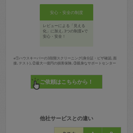
安心・安全の制度
レビューによる「見える
化」に加え､3つの制度※で
安心・安全！
※①ハウスキーパーの3段階スクリーニング(身分証・ビザ確認､面
接､テスト)､②最大一億円の損害保険､③親身なサポートセンター
他社サービスとの違い