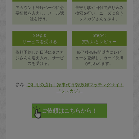
アカウント登録ページに必
最寄り駅や日付で絞り込み
要情報を入力し、メール認
検索を行い、ニーズに合う
証を行う。
タスカジさんを探す。
Step3:
Step4:
サービスを受ける
支払いとレビュー
依頼予約した日時にタスカ
終了後48時間以内にレビ
ジさんを迎え入れ、サービ
ューを登録し、カード決済
スを受ける。
が行われます。
参考:
ご利用の流れ｜家事代行/家政婦マッチングサイト
『タスカジ』