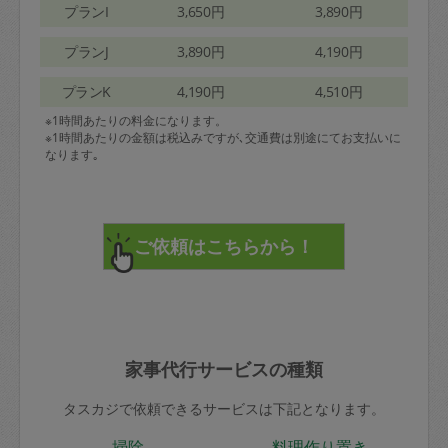
プランI
3,650円
3,890円
プランJ
3,890円
4,190円
プランK
4,190円
4,510円
※1時間あたりの料金になります。
※1時間あたりの金額は税込みですが､交通費は別途にてお支払いに
なります｡
家事代行サービスの種類
タスカジで依頼できるサービスは下記となります。
掃除
料理作り置き