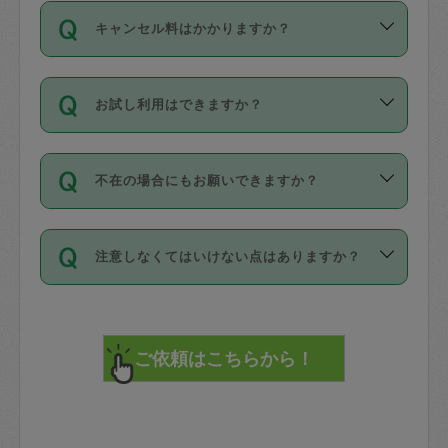
ご依頼は、現在を起点に3日後（72時間
濯、料理、作り置き、整理収納、買い物
のち、タスカジモニター宅にて３時間の
また外国人の方は英語しか話せない方、
キャンセル料はかかりますか？
以降）の日時から受付可能となっていま
です。作業中に物を壊したり、人にけが
現場トライアルを受け、合格したタスカ
日本語も話せる方など様々です。
す。
をさせたりした場合が対象で、補償金額
ジさんが活動されています。
キャンセル料には、以下の2種類がありま
ただし、72時間を切った直前の日程では
は対物1000万円、対人1億円が上限で
バックグラウンドや得意分野はプロフィ
お試し利用はできますか？
す。
タスカジさんへ「募集」をかけることが
す。
※テストセンターの講評は１件目のレビュ
ールに記載していますので、各自の得意
可能です。
ーとして記載されていますので依頼の際
分野を見極めて、目的に合わせてお仕事
「お試し利用」というメニューはありま
万が一損害が発生した場合は、その場の
に参考にしてください。
を依頼してください。
不在の場合にもお願いできますか？
せんが、「一回のみ」依頼を活用するこ
1. 直前キャンセル（定期、スポット契約
写真を撮り、
参考
：
【詳細】タスカジさんの登録に際
とによって、気に入ったタスカジさんを
共通）
タスカジサポートセンターまでご連絡く
して面接や教育は実施していますか？
不在の場合の作業はタスカジさんの同意
見つけることができます。
・タスカジさんのお仕事開始予定時間前
ださい。
注意しなくてはいけない点はありますか？
が必要です。数回の依頼ののち、タスカ
72時間を超える※と、以下のキャンセル
詳細FAQ：
損害賠償保険について教えて
ジさんと依頼者の間で十分な信頼関係が
まず、条件の合う気になるタスカジさ
料が発生します。
ください。
貴重品は紛失の際トラブルの元となるの
できたのち、タスカジさんに依頼してみ
ん、２・３人に「スポット」依頼をして
で、必ず鍵のかかるロッカーや金庫に入
てください。
みてください。
直前キャンセル料：
れて依頼者の責任の元管理するよう心掛
不在時に部屋に入るためにタスカジさん
その後、一番気に入ったタスカジさんに
72時間前〜24時間前＝依頼料金の50%
けてください。
に鍵を預ける必要がありますが、タスカ
「定期（毎週・隔週）」依頼をしてくだ
24時間前～1時間前＝依頼金額の100%
※パスポート、クレジットカード、銀行カ
ジさんが紛失した鍵によって二次的な損
さい。
1時間前〜実施時間＝依頼金額の100%＋
ード、5千円以上のアクセサリー、500円
害（たとえば、第三者の侵入など）が起
交通費全額