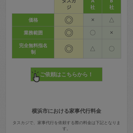
タスカ
A
B
ジ
社
社
◎
×
△
価格
◎
〇
×
業務範囲
完全無料指名
◎
△
〇
制
横浜市における家事代行料金
タスカジで、家事代行を依頼する際の料金は下記となりま
す。