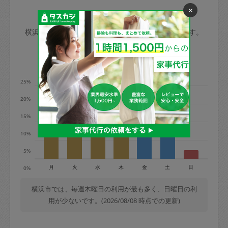
×
玉、など
きた場合は損害保険の対象外となるので
依頼者不在による当日キャンセル＝依頼
横浜市の家事代行ご利用状況
ご注意ください。
金額の100%＋交通費全額
横浜市のタスカジの利用データを元に掲載しています。
あわせてこちらも参照ください
：
初めて
利用します。注意しなくてはいけない点
※例：依頼日時／土曜日午前9時開始の場
利用の多い曜日は？
はありますか？
合、水曜日午前9時以降はキャンセル料が
発生
25%
水曜日9時〜金曜日9時まで＝依頼料金の
20%
50%
15%
金曜日9時～土曜日8時まで＝依頼金額の
100%
10%
土曜日8時〜実施時間＝依頼金額の100%
5%
＋交通費全額
月
火
水
木
金
土
日
0%
依頼者不在による当日キャンセル＝依頼
金額の100%＋交通費全額
横浜市では、毎週木曜日の利用が最も多く、日曜日の利
用が少ないです。(2026/08/08 時点での更新)
2. 定期契約キャンセル（定期契約のみ）