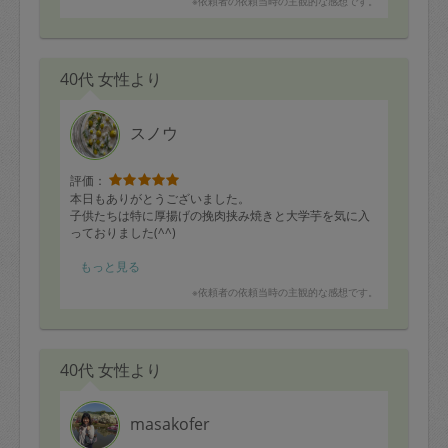
※依頼者の依頼当時の主観的な感想です。
40代 女性より
スノウ
評価：
本日もありがとうございました。
子供たちは特に厚揚げの挽肉挟み焼きと大学芋を気に入
っておりました(^^)
またよろしくお願いいたします。
もっと見る
※依頼者の依頼当時の主観的な感想です。
40代 女性より
masakofer