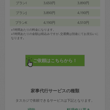
プランI
3,650円
3,890円
プランJ
3,890円
4,190円
プランK
4,190円
4,510円
※1時間あたりの料金になります。
※1時間あたりの金額は税込みですが､交通費は別途にてお支払いに
なります｡
家事代行サービスの種類
タスカジで依頼できるサービスは下記となります。
掃除
料理作り置き