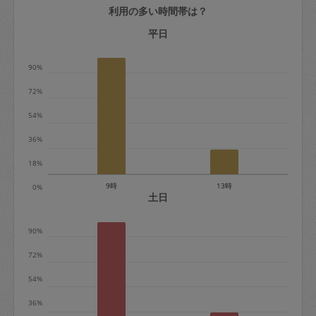
利用の多い時間帯は？
定期契約をキャンセルする場合、毎週定
期は月2回まで隔週定期は月1回までキャ
平日
ンセル料は発生しません。それ以上はキ
90%
ャンセル料が発生します。
72%
定期契約キャンセル料：
54%
・1回につき1,200円※
36%
・詳細ルールは、
こちら
を参照くださ
い。
18%
9時
13時
0%
※キャンセル料金の設定について：
土日
定期依頼1回（3時間）の金額とスポット
90%
1回（3時間）依頼した場合の金額の差額
相当で料金設定されています。
72%
54%
36%