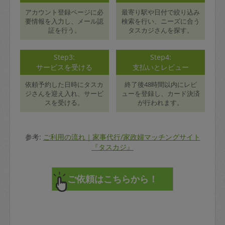
アカウント登録ページに必
最寄り駅や日付で絞り込み
要情報を入力し、メール認
検索を行い、ニーズに合う
証を行う。
タスカジさんを探す。
Step3:
Step4:
サービスを受ける
支払いとレビュー
依頼予約した日時にタスカ
終了後48時間以内にレビ
ジさんを迎え入れ、サービ
ューを登録し、カード決済
スを受ける。
が行われます。
参考:
ご利用の流れ｜家事代行/家政婦マッチングサイト
『タスカジ』