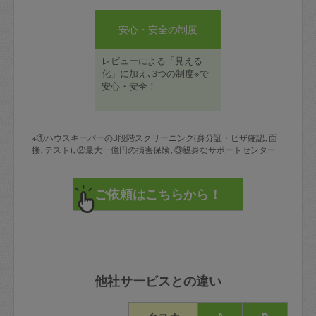
安心・安全の制度
レビューによる「見える
化」に加え､3つの制度※で
安心・安全！
※①ハウスキーパーの3段階スクリーニング(身分証・ビザ確認､面
接､テスト)､②最大一億円の損害保険､③親身なサポートセンター
他社サービスとの違い