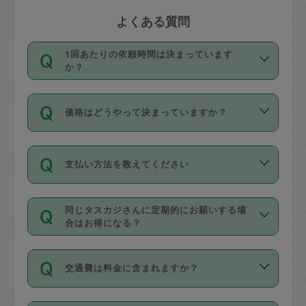
よくある質問
1回あたりの依頼時間は決まっています
か？
依頼1回につき3時間固定です。3時間を
価格はどうやって決まっていますか？
超えて依頼したい場合は、延長機能をご
利用ください。機能をご利用いただくに
11種類の価格帯の中からタスカジさん自
は、タスカジさんに事前に相談し、合意
支払い方法を教えてください
身が価格を選んで設定しています。
の上事前申請することが必要です。な
タスカジさんの価格設定には最初は制限
お、3時間を下回っても、値引き等はござ
お支払方法はクレジットカード（Visa／
があり、レビュー件数、レビューの平均
いません。
同じタスカジさんに定期的にお願いする場
Master／JCB／AMERICAN EXPRESS／
値、などで除々に設定可能な最高額が上
合はお得になる？
Diners Club）のみとなります。
がっていく仕組みになっています。
依頼には「スポット」と「定期（毎週｜
カード情報のご登録は、依頼リクエスト
交通費は料金に含まれますか？
隔週）」があり、「定期」の依頼は「ス
を行う際にご入力ください。プロフィー
ポット」よりお得な料金でご利用できま
ル登録時にはご入力いただかなくても大
交通費は依頼料金とは別途発生し、依頼