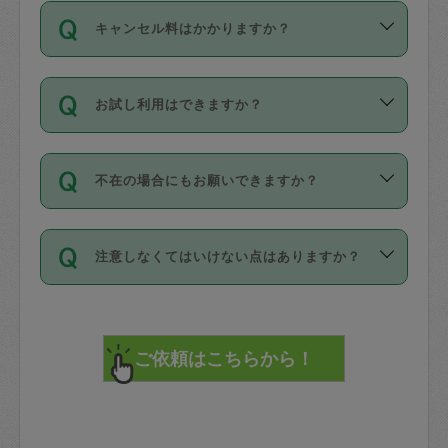
ご依頼は、現在を起点に3日後（72時間
濯、料理、作り置き、整理収納、買い物
のち、タスカジモニター宅にて３時間の
また外国人の方は英語しか話せない方、
キャンセル料はかかりますか？
以降）の日時から受付可能となっていま
です。作業中に物を壊したり、人にけが
現場トライアルを受け、合格したタスカ
日本語も話せる方など様々です。
す。
をさせたりした場合が対象で、補償金額
ジさんが活動されています。
キャンセル料には、以下の2種類がありま
ただし、72時間を切った直前の日程では
は対物1000万円、対人1億円が上限で
バックグラウンドや得意分野はプロフィ
お試し利用はできますか？
す。
タスカジさんへ「募集」をかけることが
す。
※テストセンターの講評は１件目のレビュ
ールに記載していますので、各自の得意
可能です。
ーとして記載されていますので依頼の際
分野を見極めて、目的に合わせてお仕事
「お試し利用」というメニューはありま
万が一損害が発生した場合は、その場の
に参考にしてください。
を依頼してください。
不在の場合にもお願いできますか？
せんが、「一回のみ」依頼を活用するこ
1. 直前キャンセル（定期、スポット契約
写真を撮り、
参考
：
【詳細】タスカジさんの登録に際
とによって、気に入ったタスカジさんを
共通）
タスカジサポートセンターまでご連絡く
して面接や教育は実施していますか？
不在の場合の作業はタスカジさんの同意
見つけることができます。
・タスカジさんのお仕事開始予定時間前
ださい。
注意しなくてはいけない点はありますか？
が必要です。数回の依頼ののち、タスカ
72時間を超える※と、以下のキャンセル
詳細FAQ：
損害賠償保険について教えて
ジさんと依頼者の間で十分な信頼関係が
まず、条件の合う気になるタスカジさ
料が発生します。
ください。
貴重品は紛失の際トラブルの元となるの
できたのち、タスカジさんに依頼してみ
ん、２・３人に「スポット」依頼をして
で、必ず鍵のかかるロッカーや金庫に入
てください。
みてください。
直前キャンセル料：
れて依頼者の責任の元管理するよう心掛
不在時に部屋に入るためにタスカジさん
その後、一番気に入ったタスカジさんに
72時間前〜24時間前＝依頼料金の50%
けてください。
に鍵を預ける必要がありますが、タスカ
「定期（毎週・隔週）」依頼をしてくだ
24時間前～1時間前＝依頼金額の100%
※パスポート、クレジットカード、銀行カ
ジさんが紛失した鍵によって二次的な損
さい。
1時間前〜実施時間＝依頼金額の100%＋
ード、5千円以上のアクセサリー、500円
害（たとえば、第三者の侵入など）が起
交通費全額