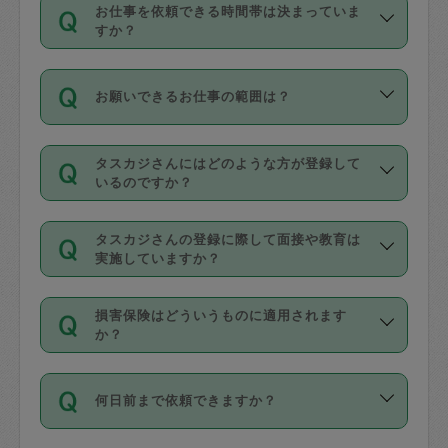
す。
丈夫です。
お仕事を依頼できる時間帯は決まっていま
料金のご請求と合わせてお支払いとなり
定期の最低利用回数は設けていない代わ
デビットカード・プリペイドカード（Vプ
すか？
ます。交通費の金額は「依頼の詳細」に
りに、一定数を超えたキャンセルは有償
リカ、au WALLETなど）
は支払にはご利
時間帯は3種類あります。いずれも１回あ
自動計算で表示されます。
でキャンセルすることが出来ます。
用いただけませんのでご注意ください。
お願いできるお仕事の範囲は？
たり３時間です。
銀行振込や現金払いも対応していませ
（例：毎週定期の場合は３回以上のキャ
ん。
掃除、整理収納、洗濯、買い物、料理、
・ＡＭ ９時～１２時
ンセルが有償（1200円、隔週定期の場合
なお、タスカジさんの交通費も、依頼料
タスカジさんにはどのような方が登録して
作り置きです。タスカジさんによってで
・ＰＭ １３時～１６時
いるのですか？
は２回以上のキャンセルが有償（1200
金のご請求と合わせてお支払いとなりま
きる仕事の範囲が異なりますので、依頼
・夜 １８時～２１時
円））
す。交通費の金額は「依頼の詳細」に自
主婦として長年の家事経験をお持ちの
する前にタスカジさんのプロフィールで
動計算で表示されます。
タスカジさんの登録に際して面接や教育は
方、栄養士・調理師といった資格者で保
確認してください。
開始時間を２時間前後変更することが可
実施していますか？
育園や学校の給食やレストランで料理関
基本的に、高所での作業や危険作業、屋
能です。依頼送信後、個別にタスカジさ
応募の際に、各自事務局との面接と説明
係の専門職に従事されていた方、日本で
外での作業は対象外です。
んにメッセージを送り調整してくださ
損害保険はどういうものに適用されます
を行っています。その後、身分証明書の
すでにハウスキーパーや英語の先生とし
か？
い。ただし、２時間を越えての調整はで
写真提出をしていただいています。外国
てお仕事をしているフィリピン出身の
きません。
依頼者とタスカジさんとの間でタスカジ
人の場合は在留カードで労働許可状況を
方、海外からの留学生、家事が好きな会
万が一、依頼した時間帯と作業時間が１
何日前まで依頼できますか？
を通して成立した作業時間内での作業に
確認しています。タスカジさんトレーニ
社員など様々なバックグラウンドの方が
時間も被らない場合、損害保険の対象外
適用されます。作業範囲は、掃除、洗
ング動画を使ったセルフトレーニングの
登録しています。
となりますので、ご注意ください。