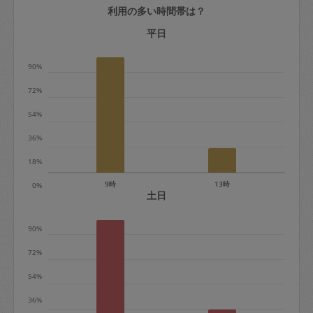
利用の多い時間帯は？
定期契約をキャンセルする場合、毎週定
期は月2回まで隔週定期は月1回までキャ
平日
ンセル料は発生しません。それ以上はキ
90%
ャンセル料が発生します。
72%
定期契約キャンセル料：
54%
・1回につき1,200円※
36%
・詳細ルールは、
こちら
を参照くださ
い。
18%
9時
13時
0%
※キャンセル料金の設定について：
土日
定期依頼1回（3時間）の金額とスポット
90%
1回（3時間）依頼した場合の金額の差額
相当で料金設定されています。
72%
54%
36%