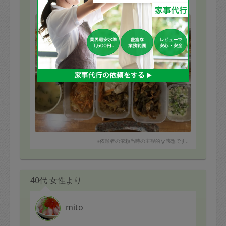
サイコロタイプのポテトサラダが子ども達に好評です！
ねっとりタイプより食べやすいのかもしれません🤔
もっと見る
次回も楽しみにしております！
※依頼者の依頼当時の主観的な感想です。
40代 女性より
mito