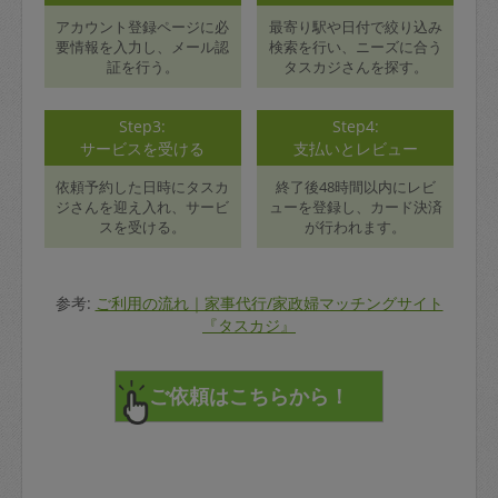
アカウント登録ページに必
最寄り駅や日付で絞り込み
要情報を入力し、メール認
検索を行い、ニーズに合う
証を行う。
タスカジさんを探す。
Step3:
Step4:
サービスを受ける
支払いとレビュー
依頼予約した日時にタスカ
終了後48時間以内にレビ
ジさんを迎え入れ、サービ
ューを登録し、カード決済
スを受ける。
が行われます。
参考:
ご利用の流れ｜家事代行/家政婦マッチングサイト
『タスカジ』