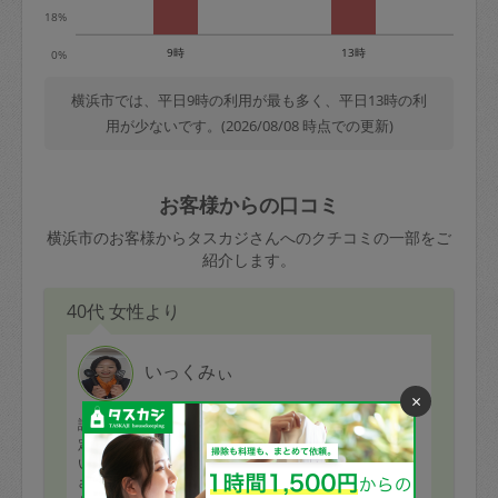
18%
9時
13時
0%
横浜市では、平日9時の利用が最も多く、平日13時の利
用が少ないです。(2026/08/08 時点での更新)
お客様からの口コミ
横浜市のお客様からタスカジさんへのクチコミの一部をご
紹介します。
40代 女性より
いっくみぃ
×
評価：
定期依頼しています。
いつも美味しいお料理を提供していただきありがとうご
ざいます😊