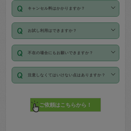
ご依頼は、現在を起点に3日後（72時間
濯、料理、作り置き、整理収納、買い物
のち、タスカジモニター宅にて３時間の
また外国人の方は英語しか話せない方、
キャンセル料はかかりますか？
以降）の日時から受付可能となっていま
です。作業中に物を壊したり、人にけが
現場トライアルを受け、合格したタスカ
日本語も話せる方など様々です。
す。
をさせたりした場合が対象で、補償金額
ジさんが活動されています。
キャンセル料には、以下の2種類がありま
ただし、72時間を切った直前の日程では
は対物1000万円、対人1億円が上限で
バックグラウンドや得意分野はプロフィ
お試し利用はできますか？
す。
タスカジさんへ「募集」をかけることが
す。
※テストセンターの講評は１件目のレビュ
ールに記載していますので、各自の得意
可能です。
ーとして記載されていますので依頼の際
分野を見極めて、目的に合わせてお仕事
「お試し利用」というメニューはありま
万が一損害が発生した場合は、その場の
に参考にしてください。
を依頼してください。
不在の場合にもお願いできますか？
せんが、「一回のみ」依頼を活用するこ
1. 直前キャンセル（定期、スポット契約
写真を撮り、
参考
：
【詳細】タスカジさんの登録に際
とによって、気に入ったタスカジさんを
共通）
タスカジサポートセンターまでご連絡く
して面接や教育は実施していますか？
不在の場合の作業はタスカジさんの同意
見つけることができます。
・タスカジさんのお仕事開始予定時間前
ださい。
注意しなくてはいけない点はありますか？
が必要です。数回の依頼ののち、タスカ
72時間を超える※と、以下のキャンセル
詳細FAQ：
損害賠償保険について教えて
ジさんと依頼者の間で十分な信頼関係が
まず、条件の合う気になるタスカジさ
料が発生します。
ください。
貴重品は紛失の際トラブルの元となるの
できたのち、タスカジさんに依頼してみ
ん、２・３人に「スポット」依頼をして
で、必ず鍵のかかるロッカーや金庫に入
てください。
みてください。
直前キャンセル料：
れて依頼者の責任の元管理するよう心掛
不在時に部屋に入るためにタスカジさん
その後、一番気に入ったタスカジさんに
72時間前〜24時間前＝依頼料金の50%
けてください。
に鍵を預ける必要がありますが、タスカ
「定期（毎週・隔週）」依頼をしてくだ
24時間前～1時間前＝依頼金額の100%
※パスポート、クレジットカード、銀行カ
ジさんが紛失した鍵によって二次的な損
さい。
1時間前〜実施時間＝依頼金額の100%＋
ード、5千円以上のアクセサリー、500円
害（たとえば、第三者の侵入など）が起
交通費全額