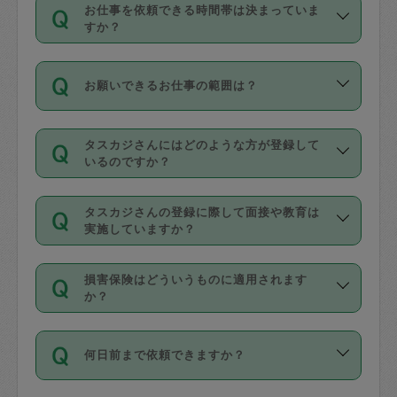
す。
丈夫です。
お仕事を依頼できる時間帯は決まっていま
料金のご請求と合わせてお支払いとなり
定期の最低利用回数は設けていない代わ
デビットカード・プリペイドカード（Vプ
すか？
ます。交通費の金額は「依頼の詳細」に
りに、一定数を超えたキャンセルは有償
リカ、au WALLETなど）
は支払にはご利
時間帯は3種類あります。いずれも１回あ
自動計算で表示されます。
でキャンセルすることが出来ます。
用いただけませんのでご注意ください。
お願いできるお仕事の範囲は？
たり３時間です。
銀行振込や現金払いも対応していませ
（例：毎週定期の場合は３回以上のキャ
ん。
掃除、整理収納、洗濯、買い物、料理、
・ＡＭ ９時～１２時
ンセルが有償（1200円、隔週定期の場合
なお、タスカジさんの交通費も、依頼料
タスカジさんにはどのような方が登録して
作り置きです。タスカジさんによってで
・ＰＭ １３時～１６時
いるのですか？
は２回以上のキャンセルが有償（1200
金のご請求と合わせてお支払いとなりま
きる仕事の範囲が異なりますので、依頼
・夜 １８時～２１時
円））
す。交通費の金額は「依頼の詳細」に自
主婦として長年の家事経験をお持ちの
する前にタスカジさんのプロフィールで
動計算で表示されます。
タスカジさんの登録に際して面接や教育は
方、栄養士・調理師といった資格者で保
確認してください。
開始時間を２時間前後変更することが可
実施していますか？
育園や学校の給食やレストランで料理関
基本的に、高所での作業や危険作業、屋
能です。依頼送信後、個別にタスカジさ
応募の際に、各自事務局との面接と説明
係の専門職に従事されていた方、日本で
外での作業は対象外です。
んにメッセージを送り調整してくださ
損害保険はどういうものに適用されます
を行っています。その後、身分証明書の
すでにハウスキーパーや英語の先生とし
か？
い。ただし、２時間を越えての調整はで
写真提出をしていただいています。外国
てお仕事をしているフィリピン出身の
きません。
依頼者とタスカジさんとの間でタスカジ
人の場合は在留カードで労働許可状況を
方、海外からの留学生、家事が好きな会
万が一、依頼した時間帯と作業時間が１
何日前まで依頼できますか？
を通して成立した作業時間内での作業に
確認しています。タスカジさんトレーニ
社員など様々なバックグラウンドの方が
時間も被らない場合、損害保険の対象外
適用されます。作業範囲は、掃除、洗
ング動画を使ったセルフトレーニングの
登録しています。
となりますので、ご注意ください。