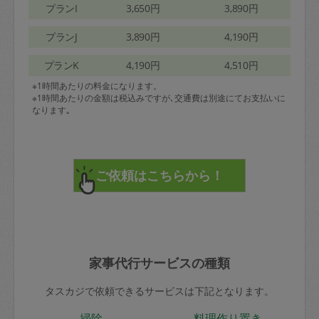
プランI
3,650円
3,890円
プランJ
3,890円
4,190円
プランK
4,190円
4,510円
※1時間あたりの料金になります。
※1時間あたりの金額は税込みですが､交通費は別途にてお支払いに
なります｡
家事代行サービスの種類
タスカジで依頼できるサービスは下記となります。
掃除
料理作り置き