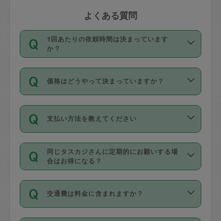
よくある質問
1回あたりの依頼時間は決まっています
か？
依頼1回につき3時間固定です。3時間を
価格はどうやって決まっていますか？
超えて依頼したい場合は、延長機能をご
利用ください。機能をご利用いただくに
11種類の価格帯の中からタスカジさん自
は、タスカジさんに事前に相談し、合意
支払い方法を教えてください
身が価格を選んで設定しています。
の上事前申請することが必要です。な
タスカジさんの価格設定には最初は制限
お、3時間を下回っても、値引き等はござ
お支払方法はクレジットカード（Visa／
があり、レビュー件数、レビューの平均
いません。
同じタスカジさんに定期的にお願いする場
Master／JCB／AMERICAN EXPRESS／
値、などで除々に設定可能な最高額が上
合はお得になる？
Diners Club）のみとなります。
がっていく仕組みになっています。
依頼には「スポット」と「定期（毎週｜
カード情報のご登録は、依頼リクエスト
交通費は料金に含まれますか？
隔週）」があり、「定期」の依頼は「ス
を行う際にご入力ください。プロフィー
ポット」よりお得な料金でご利用できま
ル登録時にはご入力いただかなくても大
交通費は依頼料金とは別途発生し、依頼