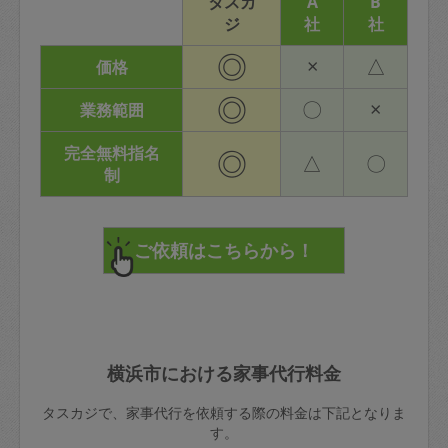
タスカ
A
B
ジ
社
社
◎
×
△
価格
◎
〇
×
業務範囲
完全無料指名
◎
△
〇
制
横浜市における家事代行料金
タスカジで、家事代行を依頼する際の料金は下記となりま
す。