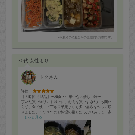
※依頼者の依頼当時の主観的な感想です。
30代 女性より
トクさん
評価：
【３時間で18品】〜和食・中華中心の優しい味〜
頂いた買い物リスト以上に、お肉を買いすぎたにも関わ
らず、全て使って下さり予定よりも多い品数を作って頂
きました。１つ１つのお料理の量もたっぷりあって、家
族四人がお腹いっぱい食べられる量でした。３時間でこ
もっと見る
れだけの品数とボリュームは神技だなと思いました。子
供が小さいので少し薄めの味付けをリクエストしました
が、とっても美味しく頂きました。ありがとうございま