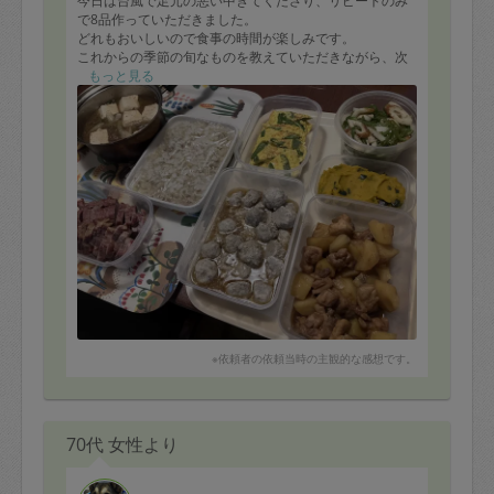
今日は台風で足元の悪い中きてくださり、リピートのみ
で8品作っていただきました。
どれもおいしいので食事の時間が楽しみです。
これからの季節の旬なものを教えていただきながら、次
回の料理の相談もできました！
もっと見る
※依頼者の依頼当時の主観的な感想です。
70代 女性より