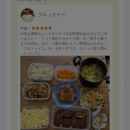
ブルックナー
評価：
今回も素晴らしいクオリティのお料理をありがとうござ
いました！「トマト鶏のマヨチーズ焼」や「茄子と豚う
まだれ炒め」など、ご飯が進むメイン料理はもちろん、
「ラタトゥイユ」や「ポテトサラダ」といった彩り豊か
な副菜まで、「塩鮭ホイル蒸し」や「鶏のワイン蒸し」
もっと見る
など、自分ではなかなか作らない手の込んだメニューも
あり、毎日の食卓がとても華やかになっています。味付
けも優しく丁寧で、本当にプロの味です。次回もぜひお
願いします。