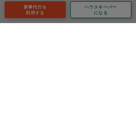
家事代行を
ハウスキーパー
運営会社
利用する
になる
プライバシーポリシー
依頼者利用規約
タスカジさん利用規約
特定商取引法に基づく表示
お問い合わせ
レビュー・評価・口コミ
関東
関西
東京都
大阪府
神奈川県
兵庫県
千葉県
京都府
埼玉県
奈良県
九州
滋賀県
福岡県