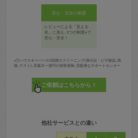
安心・安全の制度
レビューによる「見える
化」に加え､3つの制度※で
安心・安全！
※①ハウスキーパーの3段階スクリーニング(身分証・ビザ確認､面
接､テスト)､②最大一億円の損害保険､③親身なサポートセンター
他社サービスとの違い