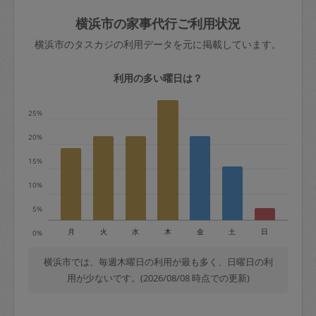
玉、など
きた場合は損害保険の対象外となるので
依頼者不在による当日キャンセル＝依頼
横浜市の家事代行ご利用状況
ご注意ください。
金額の100%＋交通費全額
横浜市のタスカジの利用データを元に掲載しています。
あわせてこちらも参照ください
：
初めて
利用します。注意しなくてはいけない点
※例：依頼日時／土曜日午前9時開始の場
利用の多い曜日は？
はありますか？
合、水曜日午前9時以降はキャンセル料が
発生
25%
水曜日9時〜金曜日9時まで＝依頼料金の
20%
50%
15%
金曜日9時～土曜日8時まで＝依頼金額の
100%
10%
土曜日8時〜実施時間＝依頼金額の100%
5%
＋交通費全額
月
火
水
木
金
土
日
0%
依頼者不在による当日キャンセル＝依頼
金額の100%＋交通費全額
横浜市では、毎週木曜日の利用が最も多く、日曜日の利
用が少ないです。(2026/08/08 時点での更新)
2. 定期契約キャンセル（定期契約のみ）