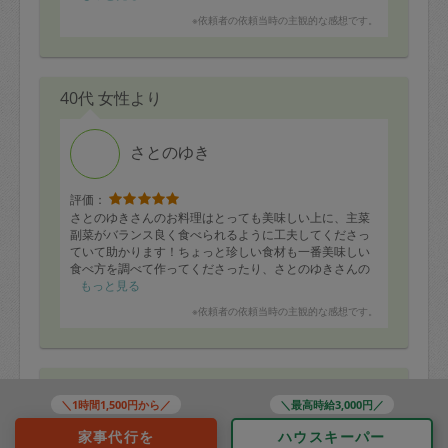
※依頼者の依頼当時の主観的な感想です。
40代 女性より
さとのゆき
評価：
さとのゆきさんのお料理はとっても美味しい上に、主菜
副菜がバランス良く食べられるように工夫してくださっ
ていて助かります！ちょっと珍しい食材も一番美味しい
食べ方を調べて作ってくださったり、さとのゆきさんの
優しさや温かさがいつも嬉しいです！ありがとうござい
もっと見る
ます！
※依頼者の依頼当時の主観的な感想です。
40代 女性より
＼1時間1,500円から／
＼最高時給3,000円／
家事代行を
ハウスキーパー
TANIA