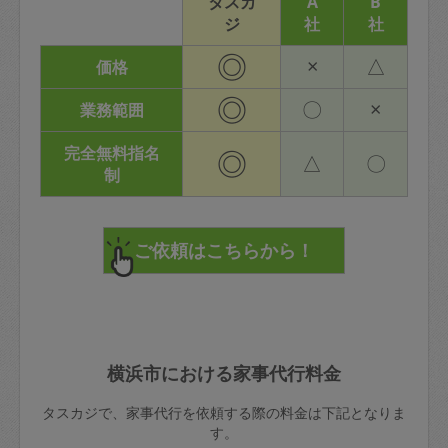
タスカ
A
B
ジ
社
社
◎
×
△
価格
◎
〇
×
業務範囲
完全無料指名
◎
△
〇
制
横浜市における家事代行料金
タスカジで、家事代行を依頼する際の料金は下記となりま
す。