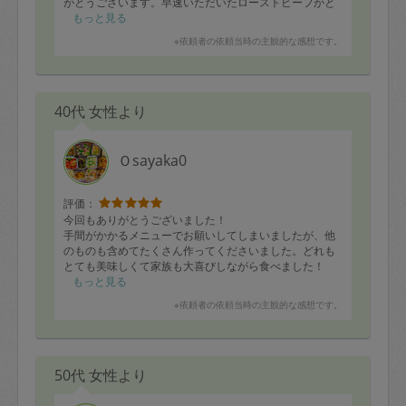
がとうございます。早速いただいたローストビーフがと
ても柔らかく、しっとりしていて絶品でした。いわしの
もっと見る
つみれもふわふわで、旨みがしっかり感じられ、本当に
※依頼者の依頼当時の主観的な感想です。
おいしかったです。キャロットラペも爽やかな酸味と甘
みのバランスが良く、箸が止まりませんでした。どのお
料理も丁寧に作られていて、季節に合った体にやさしい
お味にいつも癒されています。今回もどうもありがとう
40代 女性より
ございました！次回も楽しみにしています！
Ｏsayaka0
評価：
今回もありがとうございました！
手間がかかるメニューでお願いしてしまいましたが、他
のものも含めてたくさん作ってくださいました。どれも
とても美味しくて家族も大喜びしながら食べました！
もっと見る
※依頼者の依頼当時の主観的な感想です。
50代 女性より