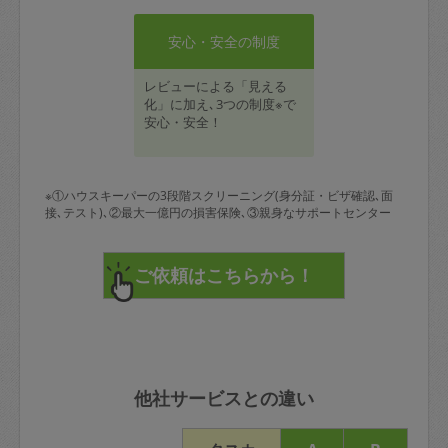
安心・安全の制度
レビューによる「見える
化」に加え､3つの制度※で
安心・安全！
※①ハウスキーパーの3段階スクリーニング(身分証・ビザ確認､面
接､テスト)､②最大一億円の損害保険､③親身なサポートセンター
他社サービスとの違い