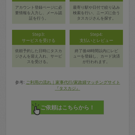
アカウント登録ページに必
最寄り駅や日付で絞り込み
要情報を入力し、メール認
検索を行い、ニーズに合う
証を行う。
タスカジさんを探す。
Step3:
Step4:
サービスを受ける
支払いとレビュー
依頼予約した日時にタスカ
終了後48時間以内にレビ
ジさんを迎え入れ、サービ
ューを登録し、カード決済
スを受ける。
が行われます。
参考:
ご利用の流れ｜家事代行/家政婦マッチングサイト
『タスカジ』