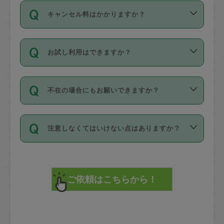
ご依頼は、現在を起点に3日後（72時間
濯、料理、作り置き、整理収納、買い物
のち、タスカジモニター宅にて３時間の
また外国人の方は英語しか話せない方、
キャンセル料はかかりますか？
以降）の日時から受付可能となっていま
です。作業中に物を壊したり、人にけが
現場トライアルを受け、合格したタスカ
日本語も話せる方など様々です。
す。
をさせたりした場合が対象で、補償金額
ジさんが活動されています。
キャンセル料には、以下の2種類がありま
ただし、72時間を切った直前の日程では
は対物1000万円、対人1億円が上限で
バックグラウンドや得意分野はプロフィ
お試し利用はできますか？
す。
タスカジさんへ「募集」をかけることが
す。
※テストセンターの講評は１件目のレビュ
ールに記載していますので、各自の得意
可能です。
ーとして記載されていますので依頼の際
分野を見極めて、目的に合わせてお仕事
「お試し利用」というメニューはありま
万が一損害が発生した場合は、その場の
に参考にしてください。
を依頼してください。
不在の場合にもお願いできますか？
せんが、「一回のみ」依頼を活用するこ
1. 直前キャンセル（定期、スポット契約
写真を撮り、
参考
：
【詳細】タスカジさんの登録に際
とによって、気に入ったタスカジさんを
共通）
タスカジサポートセンターまでご連絡く
して面接や教育は実施していますか？
不在の場合の作業はタスカジさんの同意
見つけることができます。
・タスカジさんのお仕事開始予定時間前
ださい。
注意しなくてはいけない点はありますか？
が必要です。数回の依頼ののち、タスカ
72時間を超える※と、以下のキャンセル
詳細FAQ：
損害賠償保険について教えて
ジさんと依頼者の間で十分な信頼関係が
まず、条件の合う気になるタスカジさ
料が発生します。
ください。
貴重品は紛失の際トラブルの元となるの
できたのち、タスカジさんに依頼してみ
ん、２・３人に「スポット」依頼をして
で、必ず鍵のかかるロッカーや金庫に入
てください。
みてください。
直前キャンセル料：
れて依頼者の責任の元管理するよう心掛
不在時に部屋に入るためにタスカジさん
その後、一番気に入ったタスカジさんに
72時間前〜24時間前＝依頼料金の50%
けてください。
に鍵を預ける必要がありますが、タスカ
「定期（毎週・隔週）」依頼をしてくだ
24時間前～1時間前＝依頼金額の100%
※パスポート、クレジットカード、銀行カ
ジさんが紛失した鍵によって二次的な損
さい。
1時間前〜実施時間＝依頼金額の100%＋
ード、5千円以上のアクセサリー、500円
害（たとえば、第三者の侵入など）が起
交通費全額