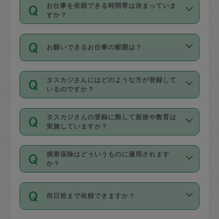
す。
丈夫です。
お仕事を依頼できる時間帯は決まっていま
料金のご請求と合わせてお支払いとなり
定期の最低利用回数は設けていない代わ
デビットカード・プリペイドカード（Vプ
すか？
ます。交通費の金額は「依頼の詳細」に
りに、一定数を超えたキャンセルは有償
リカ、au WALLETなど）
は支払にはご利
時間帯は3種類あります。いずれも１回あ
自動計算で表示されます。
でキャンセルすることが出来ます。
用いただけませんのでご注意ください。
お願いできるお仕事の範囲は？
たり３時間です。
銀行振込や現金払いも対応していませ
（例：毎週定期の場合は３回以上のキャ
ん。
掃除、整理収納、洗濯、買い物、料理、
・ＡＭ ９時～１２時
ンセルが有償（1200円、隔週定期の場合
なお、タスカジさんの交通費も、依頼料
タスカジさんにはどのような方が登録して
作り置きです。タスカジさんによってで
・ＰＭ １３時～１６時
いるのですか？
は２回以上のキャンセルが有償（1200
金のご請求と合わせてお支払いとなりま
きる仕事の範囲が異なりますので、依頼
・夜 １８時～２１時
円））
す。交通費の金額は「依頼の詳細」に自
主婦として長年の家事経験をお持ちの
する前にタスカジさんのプロフィールで
動計算で表示されます。
タスカジさんの登録に際して面接や教育は
方、栄養士・調理師といった資格者で保
確認してください。
開始時間を２時間前後変更することが可
実施していますか？
育園や学校の給食やレストランで料理関
基本的に、高所での作業や危険作業、屋
能です。依頼送信後、個別にタスカジさ
応募の際に、各自事務局との面接と説明
係の専門職に従事されていた方、日本で
外での作業は対象外です。
んにメッセージを送り調整してくださ
損害保険はどういうものに適用されます
を行っています。その後、身分証明書の
すでにハウスキーパーや英語の先生とし
か？
い。ただし、２時間を越えての調整はで
写真提出をしていただいています。外国
てお仕事をしているフィリピン出身の
きません。
依頼者とタスカジさんとの間でタスカジ
人の場合は在留カードで労働許可状況を
方、海外からの留学生、家事が好きな会
万が一、依頼した時間帯と作業時間が１
何日前まで依頼できますか？
を通して成立した作業時間内での作業に
確認しています。タスカジさんトレーニ
社員など様々なバックグラウンドの方が
時間も被らない場合、損害保険の対象外
適用されます。作業範囲は、掃除、洗
ング動画を使ったセルフトレーニングの
登録しています。
となりますので、ご注意ください。