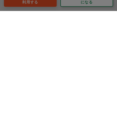
利用する
になる
評価：
ご丁寧にお掃除をしてくださりありがとうございまし
た。おかげさまでとても家の中が綺麗になりました。
時間が足りなくてシンクに食器を溜めてしまっていたら
お皿などまで洗ってくださりとても助かりました。
いろいろと気づいてお掃除してくださりありがとうござ
もっと見る
いました。
※依頼者の依頼当時の主観的な感想です。
また是非よろしくお願いします。
30代 女性より
umidori
評価：
今回もテキパキとこなしていただきありがとうございま
した！
水回り全て(キッチン、お風呂、洗面所、トイレ)、ベビー
サークルにひいてあるマット、家全体の床、換気扇のフ
ィルター、全て効率的にピカピカにお掃除して下さいま
もっと見る
した。
※依頼者の依頼当時の主観的な感想です。