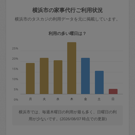
玉、など
きた場合は損害保険の対象外となるので
依頼者不在による当日キャンセル＝依頼
横浜市の家事代行ご利用状況
ご注意ください。
金額の100%＋交通費全額
横浜市のタスカジの利用データを元に掲載しています。
あわせてこちらも参照ください
：
初めて
利用します。注意しなくてはいけない点
※例：依頼日時／土曜日午前9時開始の場
利用の多い曜日は？
はありますか？
合、水曜日午前9時以降はキャンセル料が
発生
25%
水曜日9時〜金曜日9時まで＝依頼料金の
20%
50%
15%
金曜日9時～土曜日8時まで＝依頼金額の
100%
10%
土曜日8時〜実施時間＝依頼金額の100%
5%
＋交通費全額
月
火
水
木
金
土
日
0%
依頼者不在による当日キャンセル＝依頼
金額の100%＋交通費全額
横浜市では、毎週木曜日の利用が最も多く、日曜日の利
用が少ないです。(2026/08/07 時点での更新)
2. 定期契約キャンセル（定期契約のみ）