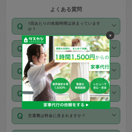
よくある質問
1回あたりの依頼時間は決まっています
か？
×
依頼1回につき3時間固定です。3時間を
価格はどうやって決まっていますか？
超えて依頼したい場合は、延長機能をご
利用ください。機能をご利用いただくに
11種類の価格帯の中からタスカジさん自
は、タスカジさんに事前に相談し、合意
支払い方法を教えてください
身が価格を選んで設定しています。
の上事前申請することが必要です。な
タスカジさんの価格設定には最初は制限
お、3時間を下回っても、値引き等はござ
お支払方法はクレジットカード（Visa／
があり、レビュー件数、レビューの平均
いません。
同じタスカジさんに定期的にお願いする場
Master／JCB／AMERICAN EXPRESS／
値、などで除々に設定可能な最高額が上
合はお得になる？
Diners Club）のみとなります。
がっていく仕組みになっています。
依頼には「スポット」と「定期（毎週｜
カード情報のご登録は、依頼リクエスト
交通費は料金に含まれますか？
隔週）」があり、「定期」の依頼は「ス
を行う際にご入力ください。プロフィー
ポット」よりお得な料金でご利用できま
ル登録時にはご入力いただかなくても大
交通費は依頼料金とは別途発生し、依頼