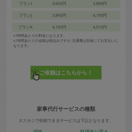
プランI
3,650円
3,890円
プランJ
3,890円
4,190円
プランK
4,190円
4,510円
※1時間あたりの料金になります。
※1時間あたりの金額は税込みですが､交通費は別途にてお支払いに
なります｡
家事代行サービスの種類
タスカジで依頼できるサービスは下記となります。
掃除
料理作り置き