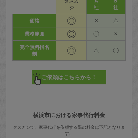
タスカ
A
B
ジ
社
社
◎
×
△
価格
◎
〇
×
業務範囲
完全無料指名
◎
△
〇
制
横浜市における家事代行料金
タスカジで、家事代行を依頼する際の料金は下記となりま
す。