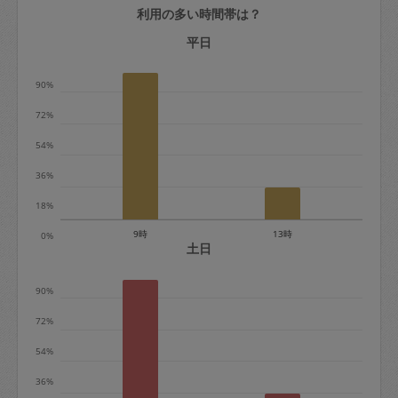
利用の多い時間帯は？
定期契約をキャンセルする場合、毎週定
期は月2回まで隔週定期は月1回までキャ
平日
ンセル料は発生しません。それ以上はキ
90%
ャンセル料が発生します。
72%
定期契約キャンセル料：
54%
・1回につき1,200円※
36%
・詳細ルールは、
こちら
を参照くださ
い。
18%
9時
13時
0%
※キャンセル料金の設定について：
土日
定期依頼1回（3時間）の金額とスポット
90%
1回（3時間）依頼した場合の金額の差額
相当で料金設定されています。
72%
54%
36%