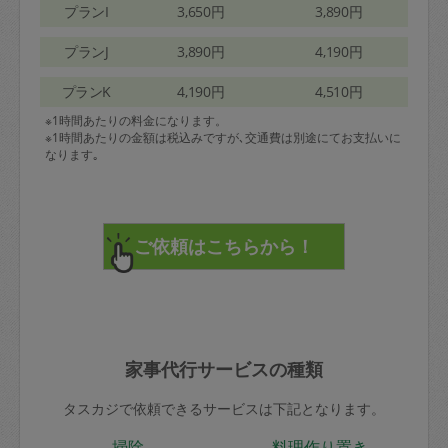
プランI
3,650円
3,890円
プランJ
3,890円
4,190円
プランK
4,190円
4,510円
※1時間あたりの料金になります。
※1時間あたりの金額は税込みですが､交通費は別途にてお支払いに
なります｡
家事代行サービスの種類
タスカジで依頼できるサービスは下記となります。
掃除
料理作り置き