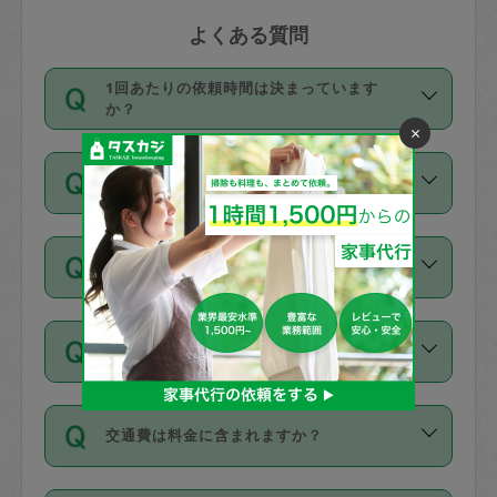
よくある質問
1回あたりの依頼時間は決まっています
か？
×
依頼1回につき3時間固定です。3時間を
価格はどうやって決まっていますか？
超えて依頼したい場合は、延長機能をご
利用ください。機能をご利用いただくに
11種類の価格帯の中からタスカジさん自
は、タスカジさんに事前に相談し、合意
支払い方法を教えてください
身が価格を選んで設定しています。
の上事前申請することが必要です。な
タスカジさんの価格設定には最初は制限
お、3時間を下回っても、値引き等はござ
お支払方法はクレジットカード（Visa／
があり、レビュー件数、レビューの平均
いません。
同じタスカジさんに定期的にお願いする場
Master／JCB／AMERICAN EXPRESS／
値、などで除々に設定可能な最高額が上
合はお得になる？
Diners Club）のみとなります。
がっていく仕組みになっています。
依頼には「スポット」と「定期（毎週｜
カード情報のご登録は、依頼リクエスト
交通費は料金に含まれますか？
隔週）」があり、「定期」の依頼は「ス
を行う際にご入力ください。プロフィー
ポット」よりお得な料金でご利用できま
ル登録時にはご入力いただかなくても大
交通費は依頼料金とは別途発生し、依頼