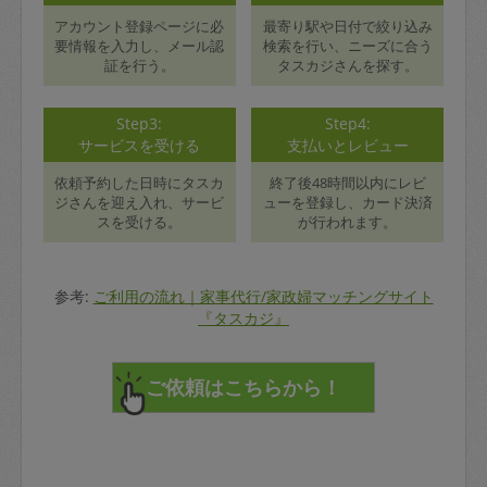
アカウント登録ページに必
最寄り駅や日付で絞り込み
要情報を入力し、メール認
検索を行い、ニーズに合う
証を行う。
タスカジさんを探す。
Step3:
Step4:
サービスを受ける
支払いとレビュー
依頼予約した日時にタスカ
終了後48時間以内にレビ
ジさんを迎え入れ、サービ
ューを登録し、カード決済
スを受ける。
が行われます。
参考:
ご利用の流れ｜家事代行/家政婦マッチングサイト
『タスカジ』