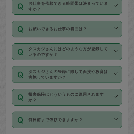
す。
丈夫です。
お仕事を依頼できる時間帯は決まっていま
料金のご請求と合わせてお支払いとなり
定期の最低利用回数は設けていない代わ
デビットカード・プリペイドカード（Vプ
すか？
ます。交通費の金額は「依頼の詳細」に
りに、一定数を超えたキャンセルは有償
リカ、au WALLETなど）
は支払にはご利
時間帯は3種類あります。いずれも１回あ
自動計算で表示されます。
でキャンセルすることが出来ます。
用いただけませんのでご注意ください。
お願いできるお仕事の範囲は？
たり３時間です。
銀行振込や現金払いも対応していませ
（例：毎週定期の場合は３回以上のキャ
ん。
掃除、整理収納、洗濯、買い物、料理、
・ＡＭ ９時～１２時
ンセルが有償（1200円、隔週定期の場合
なお、タスカジさんの交通費も、依頼料
タスカジさんにはどのような方が登録して
作り置きです。タスカジさんによってで
・ＰＭ １３時～１６時
いるのですか？
は２回以上のキャンセルが有償（1200
金のご請求と合わせてお支払いとなりま
きる仕事の範囲が異なりますので、依頼
・夜 １８時～２１時
円））
す。交通費の金額は「依頼の詳細」に自
主婦として長年の家事経験をお持ちの
する前にタスカジさんのプロフィールで
動計算で表示されます。
タスカジさんの登録に際して面接や教育は
方、栄養士・調理師といった資格者で保
確認してください。
開始時間を２時間前後変更することが可
実施していますか？
育園や学校の給食やレストランで料理関
基本的に、高所での作業や危険作業、屋
能です。依頼送信後、個別にタスカジさ
応募の際に、各自事務局との面接と説明
係の専門職に従事されていた方、日本で
外での作業は対象外です。
んにメッセージを送り調整してくださ
損害保険はどういうものに適用されます
を行っています。その後、身分証明書の
すでにハウスキーパーや英語の先生とし
か？
い。ただし、２時間を越えての調整はで
写真提出をしていただいています。外国
てお仕事をしているフィリピン出身の
きません。
依頼者とタスカジさんとの間でタスカジ
人の場合は在留カードで労働許可状況を
方、海外からの留学生、家事が好きな会
万が一、依頼した時間帯と作業時間が１
何日前まで依頼できますか？
を通して成立した作業時間内での作業に
確認しています。タスカジさんトレーニ
社員など様々なバックグラウンドの方が
時間も被らない場合、損害保険の対象外
適用されます。作業範囲は、掃除、洗
ング動画を使ったセルフトレーニングの
登録しています。
となりますので、ご注意ください。