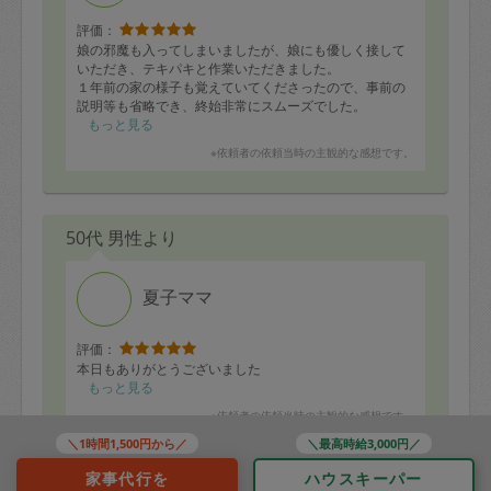
評価：
娘の邪魔も入ってしまいましたが、娘にも優しく接して
いただき、テキパキと作業いただきました。
１年前の家の様子も覚えていてくださったので、事前の
説明等も省略でき、終始非常にスムーズでした。
とても助かりましたので、早速、次も依頼させていただ
もっと見る
きました！またよろしくお願いいたします。
※依頼者の依頼当時の主観的な感想です。
50代 男性より
夏子ママ
評価：
本日もありがとうございました
もっと見る
※依頼者の依頼当時の主観的な感想です。
＼1時間1,500円から／
＼最高時給3,000円／
家事代行を
ハウスキーパー