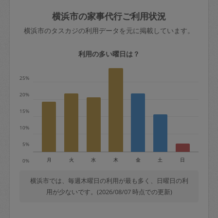
玉、など
きた場合は損害保険の対象外となるので
依頼者不在による当日キャンセル＝依頼
横浜市の家事代行ご利用状況
ご注意ください。
金額の100%＋交通費全額
横浜市のタスカジの利用データを元に掲載しています。
あわせてこちらも参照ください
：
初めて
利用します。注意しなくてはいけない点
※例：依頼日時／土曜日午前9時開始の場
利用の多い曜日は？
はありますか？
合、水曜日午前9時以降はキャンセル料が
発生
25%
水曜日9時〜金曜日9時まで＝依頼料金の
20%
50%
15%
金曜日9時～土曜日8時まで＝依頼金額の
100%
10%
土曜日8時〜実施時間＝依頼金額の100%
5%
＋交通費全額
月
火
水
木
金
土
日
0%
依頼者不在による当日キャンセル＝依頼
金額の100%＋交通費全額
横浜市では、毎週木曜日の利用が最も多く、日曜日の利
用が少ないです。(2026/08/07 時点での更新)
2. 定期契約キャンセル（定期契約のみ）