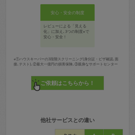
安心・安全の制度
レビューによる「見える
化」に加え､3つの制度※で
安心・安全！
※①ハウスキーパーの3段階スクリーニング(身分証・ビザ確認､面
接､テスト)､②最大一億円の損害保険､③親身なサポートセンター
他社サービスとの違い