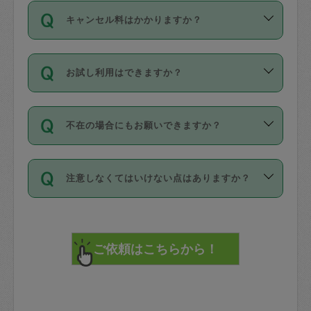
ご依頼は、現在を起点に3日後（72時間
濯、料理、作り置き、整理収納、買い物
のち、タスカジモニター宅にて３時間の
また外国人の方は英語しか話せない方、
キャンセル料はかかりますか？
以降）の日時から受付可能となっていま
です。作業中に物を壊したり、人にけが
現場トライアルを受け、合格したタスカ
日本語も話せる方など様々です。
す。
をさせたりした場合が対象で、補償金額
ジさんが活動されています。
キャンセル料には、以下の2種類がありま
ただし、72時間を切った直前の日程では
は対物1000万円、対人1億円が上限で
バックグラウンドや得意分野はプロフィ
お試し利用はできますか？
す。
タスカジさんへ「募集」をかけることが
す。
※テストセンターの講評は１件目のレビュ
ールに記載していますので、各自の得意
可能です。
ーとして記載されていますので依頼の際
分野を見極めて、目的に合わせてお仕事
「お試し利用」というメニューはありま
万が一損害が発生した場合は、その場の
に参考にしてください。
を依頼してください。
不在の場合にもお願いできますか？
せんが、「一回のみ」依頼を活用するこ
1. 直前キャンセル（定期、スポット契約
写真を撮り、
参考
：
【詳細】タスカジさんの登録に際
とによって、気に入ったタスカジさんを
共通）
タスカジサポートセンターまでご連絡く
して面接や教育は実施していますか？
不在の場合の作業はタスカジさんの同意
見つけることができます。
・タスカジさんのお仕事開始予定時間前
ださい。
注意しなくてはいけない点はありますか？
が必要です。数回の依頼ののち、タスカ
72時間を超える※と、以下のキャンセル
詳細FAQ：
損害賠償保険について教えて
ジさんと依頼者の間で十分な信頼関係が
まず、条件の合う気になるタスカジさ
料が発生します。
ください。
貴重品は紛失の際トラブルの元となるの
できたのち、タスカジさんに依頼してみ
ん、２・３人に「スポット」依頼をして
で、必ず鍵のかかるロッカーや金庫に入
てください。
みてください。
直前キャンセル料：
れて依頼者の責任の元管理するよう心掛
不在時に部屋に入るためにタスカジさん
その後、一番気に入ったタスカジさんに
72時間前〜24時間前＝依頼料金の50%
けてください。
に鍵を預ける必要がありますが、タスカ
「定期（毎週・隔週）」依頼をしてくだ
24時間前～1時間前＝依頼金額の100%
※パスポート、クレジットカード、銀行カ
ジさんが紛失した鍵によって二次的な損
さい。
1時間前〜実施時間＝依頼金額の100%＋
ード、5千円以上のアクセサリー、500円
害（たとえば、第三者の侵入など）が起
交通費全額