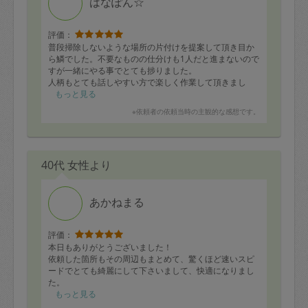
はなぽん☆
評価：
普段掃除しないような場所の片付けを提案して頂き目か
ら鱗でした。不要なものの仕分けも1人だと進まないので
すが一緒にやる事でとても捗りました。
人柄もとても話しやすい方で楽しく作業して頂きまし
た！
もっと見る
※依頼者の依頼当時の主観的な感想です。
40代 女性より
あかねまる
評価：
本日もありがとうございました！
依頼した箇所もその周辺もまとめて、驚くほど速いスピ
ードでとても綺麗にして下さいまして、快適になりまし
た。
また次回もよろしくお願い致します。
もっと見る