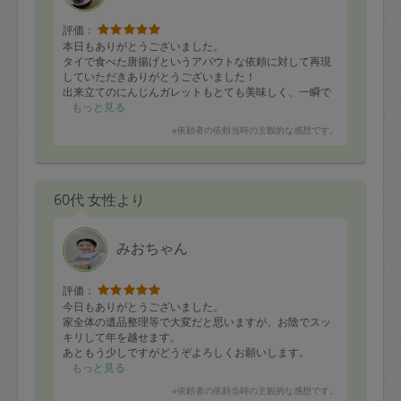
評価：
本日もありがとうございました。
タイで食べた唐揚げというアバウトな依頼に対して再現
していただきありがとうございました！
出来立てのにんじんガレットもとても美味しく、一瞬で
食べ切ってしまいました。
もっと見る
おかげさまで、年末年始ご馳走尽くめで過ごせそうで
※依頼者の依頼当時の主観的な感想です。
す。
またスケジュールの空きがあれば依頼させてください。
今後ともよろしくお願いします。
60代 女性より
「本日のお料理」
・チーズインオムライス
・手羽のタイ風から揚げ
・とりすき焼き
みおちゃん
・お雑煮
・ビーフシチュー
・ポークハンバーグ
評価：
・ドライカレー
今日もありがとうございました。
・手羽と白菜のナンプラースープ
家全体の遺品整理等で大変だと思いますが、お陰でスッ
・里芋と手羽の煮物
キリして年を越せます。
・人参しりしり
あともう少しですがどうぞよろしくお願いします。
・人参ガレット
もっと見る
※依頼者の依頼当時の主観的な感想です。