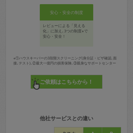
安心・安全の制度
レビューによる「見える
化」に加え､3つの制度※で
安心・安全！
※①ハウスキーパーの3段階スクリーニング(身分証・ビザ確認､面
接､テスト)､②最大一億円の損害保険､③親身なサポートセンター
他社サービスとの違い