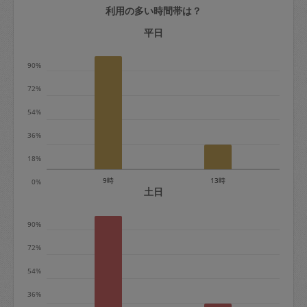
利用の多い時間帯は？
定期契約をキャンセルする場合、毎週定
期は月2回まで隔週定期は月1回までキャ
平日
ンセル料は発生しません。それ以上はキ
90%
ャンセル料が発生します。
72%
定期契約キャンセル料：
54%
・1回につき1,200円※
36%
・詳細ルールは、
こちら
を参照くださ
い。
18%
9時
13時
0%
※キャンセル料金の設定について：
土日
定期依頼1回（3時間）の金額とスポット
90%
1回（3時間）依頼した場合の金額の差額
相当で料金設定されています。
72%
54%
36%