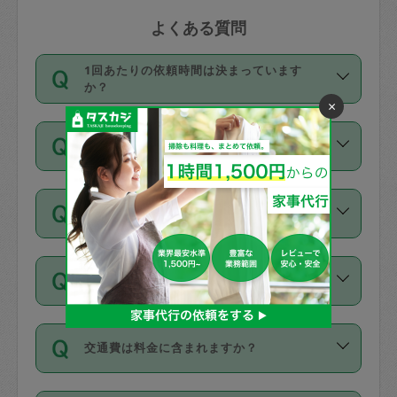
よくある質問
1回あたりの依頼時間は決まっています
か？
×
依頼1回につき3時間固定です。3時間を
価格はどうやって決まっていますか？
超えて依頼したい場合は、延長機能をご
利用ください。機能をご利用いただくに
11種類の価格帯の中からタスカジさん自
は、タスカジさんに事前に相談し、合意
支払い方法を教えてください
身が価格を選んで設定しています。
の上事前申請することが必要です。な
タスカジさんの価格設定には最初は制限
お、3時間を下回っても、値引き等はござ
お支払方法はクレジットカード（Visa／
があり、レビュー件数、レビューの平均
いません。
同じタスカジさんに定期的にお願いする場
Master／JCB／AMERICAN EXPRESS／
値、などで除々に設定可能な最高額が上
合はお得になる？
Diners Club）のみとなります。
がっていく仕組みになっています。
依頼には「スポット」と「定期（毎週｜
カード情報のご登録は、依頼リクエスト
交通費は料金に含まれますか？
隔週）」があり、「定期」の依頼は「ス
を行う際にご入力ください。プロフィー
ポット」よりお得な料金でご利用できま
ル登録時にはご入力いただかなくても大
交通費は依頼料金とは別途発生し、依頼