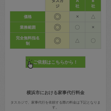
タスカ
A
B
ジ
社
社
◎
×
△
価格
◎
〇
×
業務範囲
完全無料指名
◎
△
〇
制
横浜市における家事代行料金
タスカジで、家事代行を依頼する際の料金は下記となりま
す。