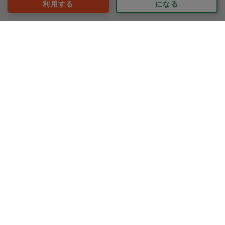
利用する
になる
HIROSHI.H
評価：
年末に綺麗にして頂いて気持ち良く新年を迎えることが
出来ます。
ありがとうございました。
もっと見る
※依頼者の依頼当時の主観的な感想です。
60代 女性より
keiko-009
評価：
いつもありがとうございます。
もっと見る
※依頼者の依頼当時の主観的な感想です。