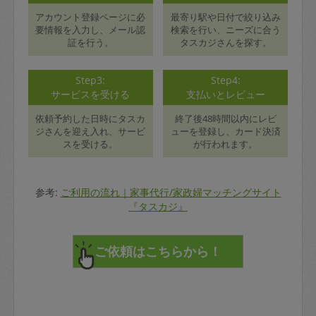
アカウント登録ページに必
最寄り駅や日付で絞り込み
要情報を入力し、メール認
検索を行い、ニーズに合う
証を行う。
タスカジさんを探す。
Step3:
Step4:
サービスを受ける
支払いとレビュー
依頼予約した日時にタスカ
終了後48時間以内にレビ
ジさんを迎え入れ、サービ
ューを登録し、カード決済
スを受ける。
が行われます。
参考:
ご利用の流れ｜家事代行/家政婦マッチングサイト
『タスカジ』