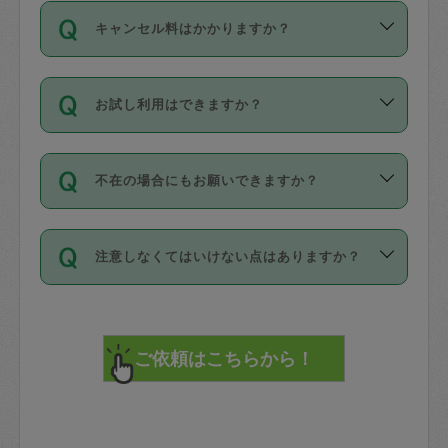
ご依頼は、現在を起点に3日後（72時間
濯、料理、作り置き、整理収納、買い物
のち、タスカジモニター宅にて３時間の
また外国人の方は英語しか話せない方、
キャンセル料はかかりますか？
以降）の日時から受付可能となっていま
です。作業中に物を壊したり、人にけが
現場トライアルを受け、合格したタスカ
日本語も話せる方など様々です。
す。
をさせたりした場合が対象で、補償金額
ジさんが活動されています。
キャンセル料には、以下の2種類がありま
ただし、72時間を切った直前の日程では
は対物1000万円、対人1億円が上限で
バックグラウンドや得意分野はプロフィ
お試し利用はできますか？
す。
タスカジさんへ「募集」をかけることが
す。
※テストセンターの講評は１件目のレビュ
ールに記載していますので、各自の得意
可能です。
ーとして記載されていますので依頼の際
分野を見極めて、目的に合わせてお仕事
「お試し利用」というメニューはありま
万が一損害が発生した場合は、その場の
に参考にしてください。
を依頼してください。
不在の場合にもお願いできますか？
せんが、「一回のみ」依頼を活用するこ
1. 直前キャンセル（定期、スポット契約
写真を撮り、
参考
：
【詳細】タスカジさんの登録に際
とによって、気に入ったタスカジさんを
共通）
タスカジサポートセンターまでご連絡く
して面接や教育は実施していますか？
不在の場合の作業はタスカジさんの同意
見つけることができます。
・タスカジさんのお仕事開始予定時間前
ださい。
注意しなくてはいけない点はありますか？
が必要です。数回の依頼ののち、タスカ
72時間を超える※と、以下のキャンセル
詳細FAQ：
損害賠償保険について教えて
ジさんと依頼者の間で十分な信頼関係が
まず、条件の合う気になるタスカジさ
料が発生します。
ください。
貴重品は紛失の際トラブルの元となるの
できたのち、タスカジさんに依頼してみ
ん、２・３人に「スポット」依頼をして
で、必ず鍵のかかるロッカーや金庫に入
てください。
みてください。
直前キャンセル料：
れて依頼者の責任の元管理するよう心掛
不在時に部屋に入るためにタスカジさん
その後、一番気に入ったタスカジさんに
72時間前〜24時間前＝依頼料金の50%
けてください。
に鍵を預ける必要がありますが、タスカ
「定期（毎週・隔週）」依頼をしてくだ
24時間前～1時間前＝依頼金額の100%
※パスポート、クレジットカード、銀行カ
ジさんが紛失した鍵によって二次的な損
さい。
1時間前〜実施時間＝依頼金額の100%＋
ード、5千円以上のアクセサリー、500円
害（たとえば、第三者の侵入など）が起
交通費全額