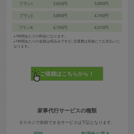
プランI
3,650円
3,890円
プランJ
3,890円
4,190円
プランK
4,190円
4,510円
※1時間あたりの料金になります。
※1時間あたりの金額は税込みですが､交通費は別途にてお支払いに
なります｡
家事代行サービスの種類
タスカジで依頼できるサービスは下記となります。
掃除
料理作り置き