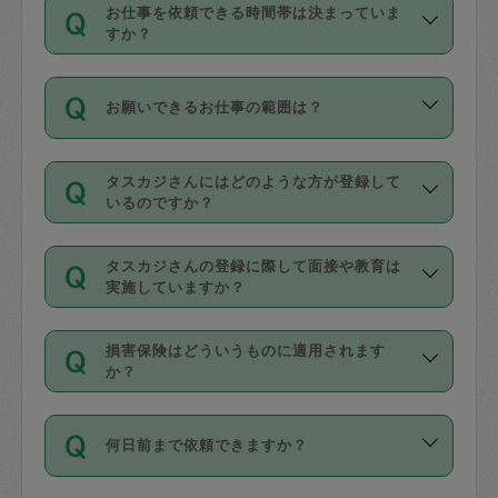
す。
丈夫です。
お仕事を依頼できる時間帯は決まっていま
料金のご請求と合わせてお支払いとなり
定期の最低利用回数は設けていない代わ
デビットカード・プリペイドカード（Vプ
すか？
ます。交通費の金額は「依頼の詳細」に
りに、一定数を超えたキャンセルは有償
リカ、au WALLETなど）
は支払にはご利
時間帯は3種類あります。いずれも１回あ
自動計算で表示されます。
でキャンセルすることが出来ます。
用いただけませんのでご注意ください。
お願いできるお仕事の範囲は？
たり３時間です。
銀行振込や現金払いも対応していませ
（例：毎週定期の場合は３回以上のキャ
ん。
掃除、整理収納、洗濯、買い物、料理、
・ＡＭ ９時～１２時
ンセルが有償（1200円、隔週定期の場合
なお、タスカジさんの交通費も、依頼料
タスカジさんにはどのような方が登録して
作り置きです。タスカジさんによってで
・ＰＭ １３時～１６時
いるのですか？
は２回以上のキャンセルが有償（1200
金のご請求と合わせてお支払いとなりま
きる仕事の範囲が異なりますので、依頼
・夜 １８時～２１時
円））
す。交通費の金額は「依頼の詳細」に自
主婦として長年の家事経験をお持ちの
する前にタスカジさんのプロフィールで
動計算で表示されます。
タスカジさんの登録に際して面接や教育は
方、栄養士・調理師といった資格者で保
確認してください。
開始時間を２時間前後変更することが可
実施していますか？
育園や学校の給食やレストランで料理関
基本的に、高所での作業や危険作業、屋
能です。依頼送信後、個別にタスカジさ
応募の際に、各自事務局との面接と説明
係の専門職に従事されていた方、日本で
外での作業は対象外です。
んにメッセージを送り調整してくださ
損害保険はどういうものに適用されます
を行っています。その後、身分証明書の
すでにハウスキーパーや英語の先生とし
か？
い。ただし、２時間を越えての調整はで
写真提出をしていただいています。外国
てお仕事をしているフィリピン出身の
きません。
依頼者とタスカジさんとの間でタスカジ
人の場合は在留カードで労働許可状況を
方、海外からの留学生、家事が好きな会
万が一、依頼した時間帯と作業時間が１
何日前まで依頼できますか？
を通して成立した作業時間内での作業に
確認しています。タスカジさんトレーニ
社員など様々なバックグラウンドの方が
時間も被らない場合、損害保険の対象外
適用されます。作業範囲は、掃除、洗
ング動画を使ったセルフトレーニングの
登録しています。
となりますので、ご注意ください。