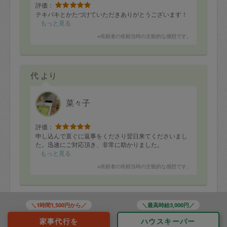
評価：
テキパキとかたづけていただきありがとうございます！
もっと見る
※依頼者の依頼当時の主観的な感想です。
代 より
菜々子
評価：
申し込んで直ぐに返事をくださり翌日来てくださいまし
た。迅速にご対応頂き、非常に助かりました。
もっと見る
※依頼者の依頼当時の主観的な感想です。
40代 女性より
＼1時間1,500円から／
＼最高時給3,000円／
家事代行を
ハウスキーパー