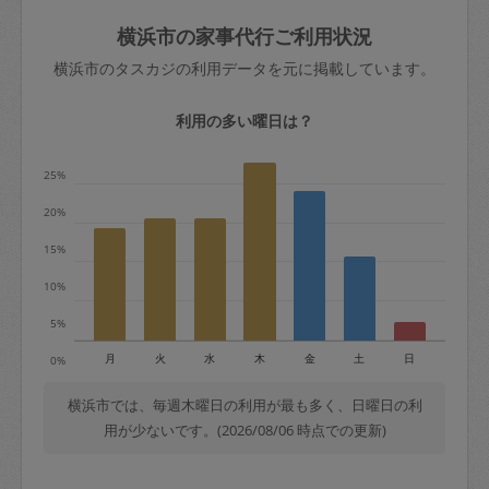
玉、など
きた場合は損害保険の対象外となるので
依頼者不在による当日キャンセル＝依頼
横浜市の家事代行ご利用状況
ご注意ください。
金額の100%＋交通費全額
横浜市のタスカジの利用データを元に掲載しています。
あわせてこちらも参照ください
：
初めて
利用します。注意しなくてはいけない点
※例：依頼日時／土曜日午前9時開始の場
利用の多い曜日は？
はありますか？
合、水曜日午前9時以降はキャンセル料が
発生
25%
水曜日9時〜金曜日9時まで＝依頼料金の
20%
50%
15%
金曜日9時～土曜日8時まで＝依頼金額の
100%
10%
土曜日8時〜実施時間＝依頼金額の100%
5%
＋交通費全額
月
火
水
木
金
土
日
0%
依頼者不在による当日キャンセル＝依頼
金額の100%＋交通費全額
横浜市では、毎週木曜日の利用が最も多く、日曜日の利
用が少ないです。(2026/08/06 時点での更新)
2. 定期契約キャンセル（定期契約のみ）