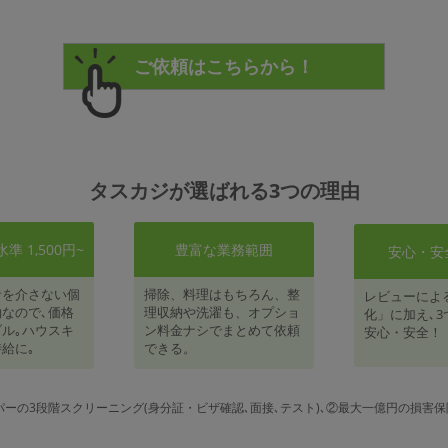
タスカジが選ばれる3つの理由
 1,500円~
豊富な業務範囲
安心・安
者を介さない個
掃除、料理はもちろん、整
レビューによ
なので､価格
理収納や洗濯も、オプショ
化」に加え､3
ル｡ハウスキ
ン料金ナシでまとめて依頼
安心・安全！
給に｡
できる。
パーの3段階スクリーニング(身分証・ビザ確認､面接､テスト)､②最大一億円の損害保