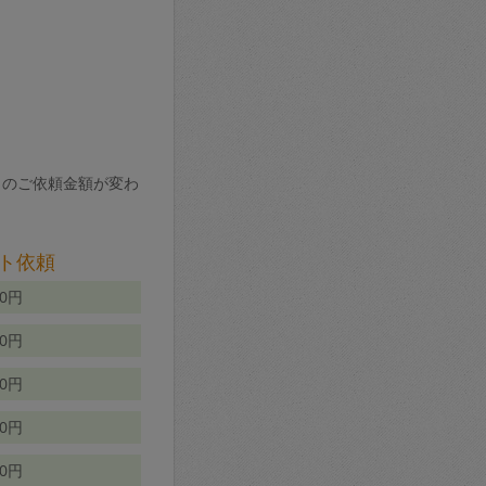
りのご依頼金額が変わ
ト依頼
00円
00円
50円
80円
70円