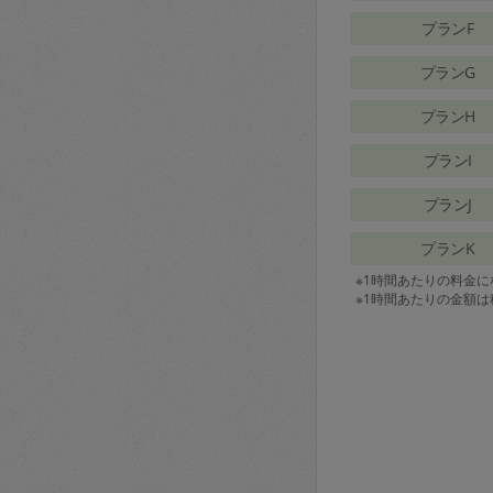
プランF
プランG
プランH
プランI
プランJ
プランK
※1時間あたりの料金
※1時間あたりの金額