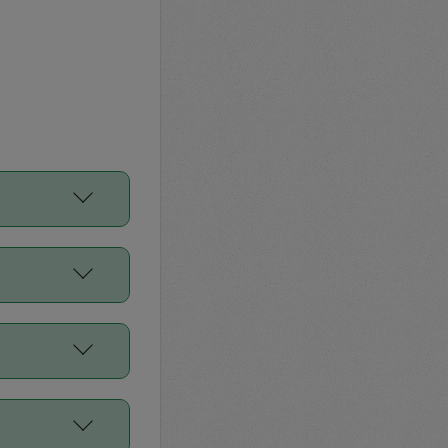
をご利用くださ
前申請すること
平均値、などで
／Diners