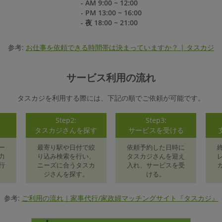
- AM 9:00 ~ 12:00
- PM 13:00 ~ 16:00
- 夜 18:00 ~ 21:00
参考:
お仕事を依頼できる時間帯は決まっていますか？ | タスカジ
サービス利用の流れ
タスカジを利用する際には、下記の順でご依頼が可能です。
Step2:
Step3:
録
タスカジさんを探す
サービスを受ける
ー
最寄り駅や日付で絞
依頼予約した日時に
力
り込み検索を行い、
タスカジさんを迎え
行
ニーズに合うタスカ
入れ、サービスを受
ジさんを探す。
ける。
参考:
ご利用の流れ｜家事代行/家政婦マッチングサイト『タスカジ』