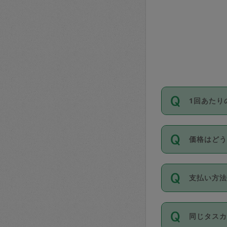
1回あたり
依頼1回に
価格はど
い。機能
が必要です
11種類の
支払い方
タスカジ
除々に設
お支払方法は
同じタス
Club）