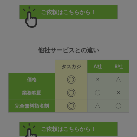
他社サービスとの違い
タスカジ
A社
B社
◎
×
△
価格
◎
〇
×
業務範囲
◎
△
〇
完全無料指名制