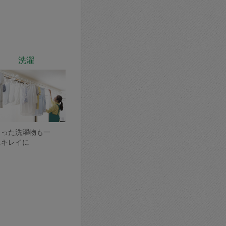
洗濯
まった洗濯物も一
にキレイに