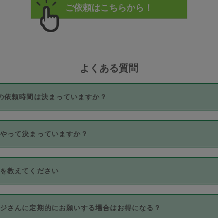
よくある質問
の依頼時間は決まっていますか？
つき3時間固定です。3時間を超えて依頼したい場合は、延長機能
うやって決まっていますか？
をご利用いただくには、タスカジさんに事前に相談し、合意の上事
。なお、3時間を下回っても、値引き等はございません。
価格帯の中からタスカジさん自身が価格を選んで設定しています。
法を教えてください
さんの価格設定には最初は制限があり、レビュー件数、レビューの
定可能な最高額が上がっていく仕組みになっています。
クレジットカード（Visa／Master／JCB／AMERICAN EXPRESS
カジさんに定期的にお願いする場合はお得になる？
のみとなります。