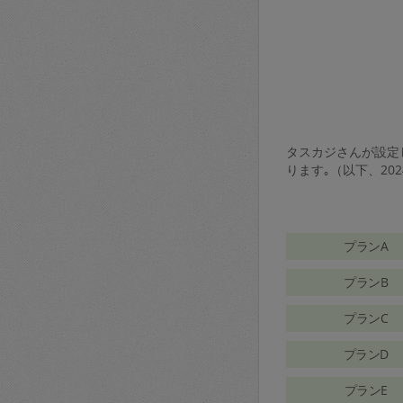
タスカジさんが設定し
ります｡（以下、20
プランA
プランB
プランC
プランD
プランE