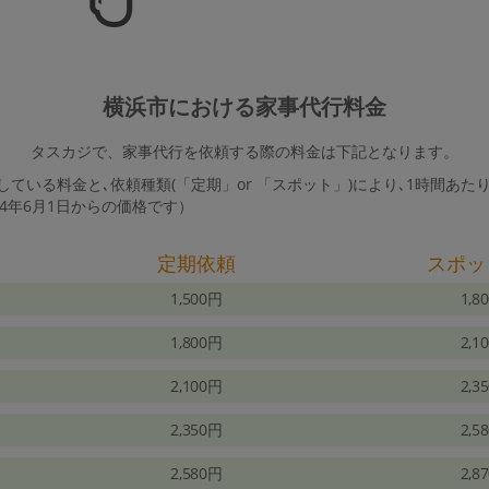
横浜市における家事代行料金
タスカジで、家事代行を依頼する際の料金は下記となります。
ている料金と､依頼種類(「定期」or 「スポット」)により､1時間あた
24年6月1日からの価格です）
定期依頼
スポッ
1,500円
1,8
1,800円
2,1
2,100円
2,3
2,350円
2,5
2,580円
2,8