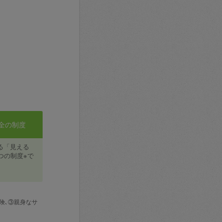
全の制度
る「見える
つの制度※で
険､③親身なサ