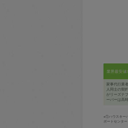
業界最安値水準
家事代行業
人同士の契約
がリーズナブ
ーパーは高時
※①ハウスキー
ポートセンター