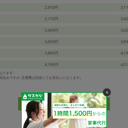
2,870円
3,1
3,170円
3,4
3,400円
3,6
3,650円
3,8
3,890円
4,1
4,190円
4,5
になります。
は税込みですが､交通費は別途にてお支払いになります｡
×