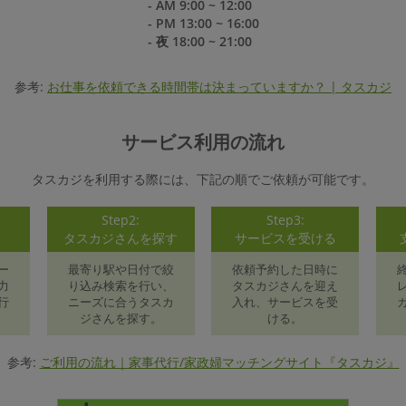
- AM 9:00 ~ 12:00
- PM 13:00 ~ 16:00
- 夜 18:00 ~ 21:00
参考:
お仕事を依頼できる時間帯は決まっていますか？ | タスカジ
サービス利用の流れ
タスカジを利用する際には、下記の順でご依頼が可能です。
Step2:
Step3:
録
タスカジさんを探す
サービスを受ける
ー
最寄り駅や日付で絞
依頼予約した日時に
力
り込み検索を行い、
タスカジさんを迎え
行
ニーズに合うタスカ
入れ、サービスを受
ジさんを探す。
ける。
参考:
ご利用の流れ｜家事代行/家政婦マッチングサイト『タスカジ』