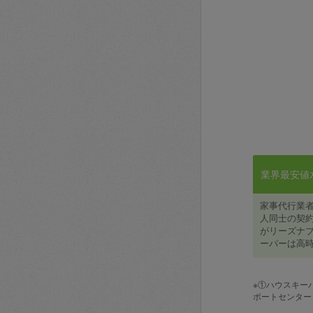
業界最安値水準
家事代行業
人同士の契約
がリーズナブ
ーパーは高時
※①ハウスキー
ポートセンター