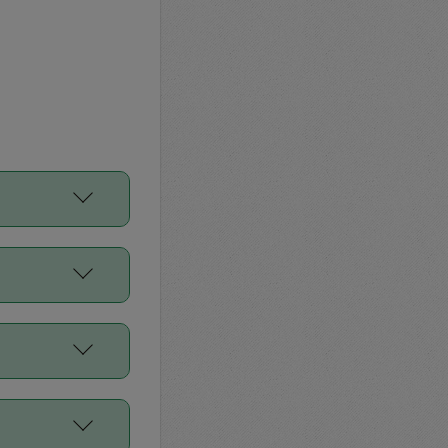
をご利用くださ
前申請すること
平均値、などで
／Diners