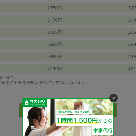
2,870円
3,1
3,170円
3,4
3,400円
3,6
3,650円
3,8
3,890円
4,1
4,190円
4,5
になります。
は税込みですが､交通費は別途にてお支払いになります｡
×