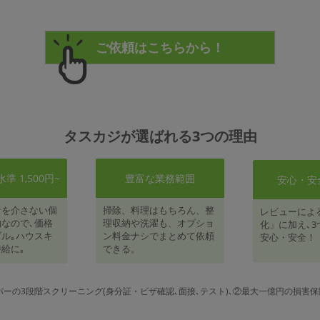
タスカジが選ばれる3つの理由
 1,500円~
豊富な業務範囲
安心・安
者を介さない個
掃除、料理はもちろん、整
レビューによ
なので､価格
理収納や洗濯も、オプショ
化」に加え､3
ル｡ハウスキ
ン料金ナシでまとめて依頼
安心・安全！
給に｡
できる。
パーの3段階スクリーニング(身分証・ビザ確認､面接､テスト)､②最大一億円の損害保