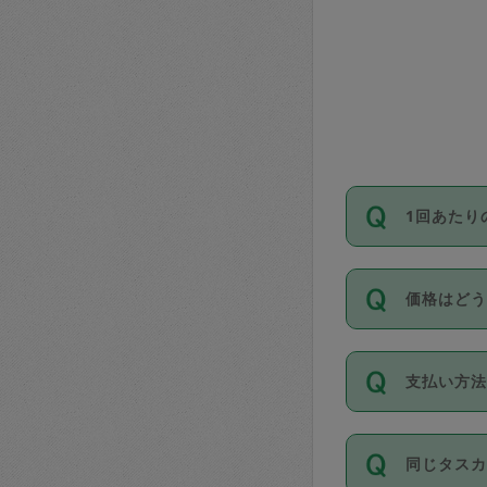
1回あたり
依頼1回に
価格はど
い。機能
が必要です
11種類の
支払い方
タスカジ
除々に設
お支払方法は
同じタス
Club）