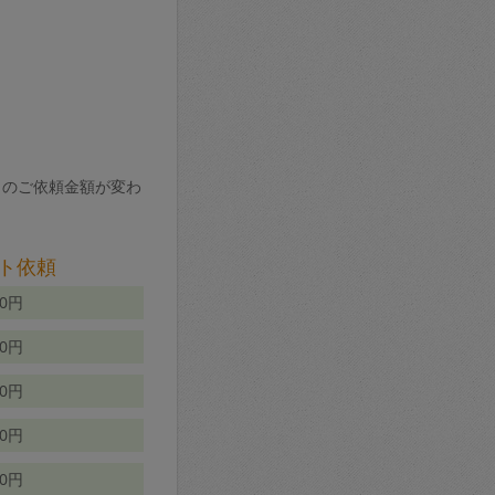
りのご依頼金額が変わ
ト依頼
00円
00円
50円
80円
70円