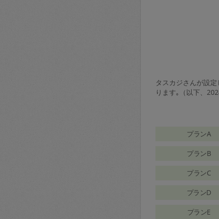
タスカジさんが設定し
ります｡（以下、20
プランA
プランB
プランC
プランD
プランE