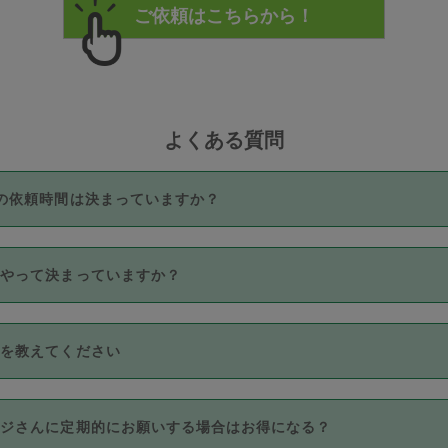
よくある質問
の依頼時間は決まっていますか？
つき3時間固定です。3時間を超えて依頼したい場合は、延長機能
うやって決まっていますか？
をご利用いただくには、タスカジさんに事前に相談し、合意の上事
。なお、3時間を下回っても、値引き等はございません。
価格帯の中からタスカジさん自身が価格を選んで設定しています。
法を教えてください
さんの価格設定には最初は制限があり、レビュー件数、レビューの
定可能な最高額が上がっていく仕組みになっています。
クレジットカード（Visa／Master／JCB／AMERICAN EXPRESS
カジさんに定期的にお願いする場合はお得になる？
のみとなります。