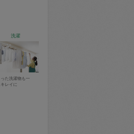
洗濯
まった洗濯物も一
にキレイに