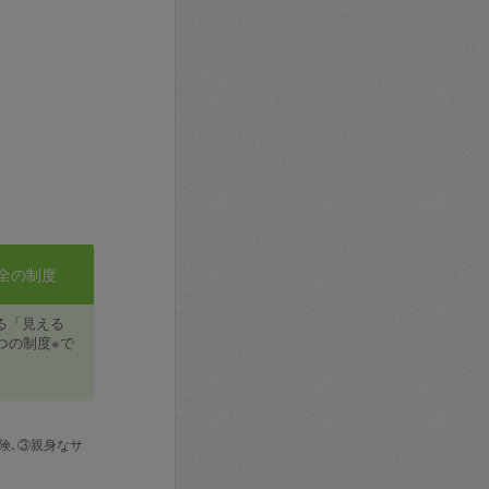
全の制度
る「見える
つの制度※で
険､③親身なサ