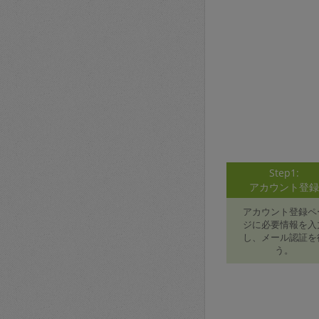
Step1:
アカウント登
アカウント登録ペ
ジに必要情報を入
し、メール認証を
う。