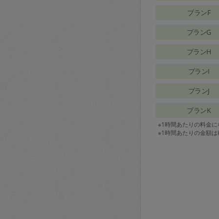
プランF
プランG
プランH
プランI
プランJ
プランK
※1時間あたりの料金
※1時間あたりの金額