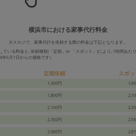
横浜市における家事代行料金
タスカジで、家事代行を依頼する際の料金は下記となります。
ている料金と､依頼種類(「定期」or 「スポット」)により､1時間あた
24年6月1日からの価格です）
定期依頼
スポッ
1,500円
1,8
1,800円
2,1
2,100円
2,3
2,350円
2,5
2,580円
2,8