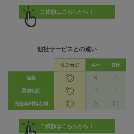
他社サービスとの違い
タスカジ
A社
B社
◎
×
△
価格
◎
〇
×
業務範囲
◎
△
〇
完全無料指名制