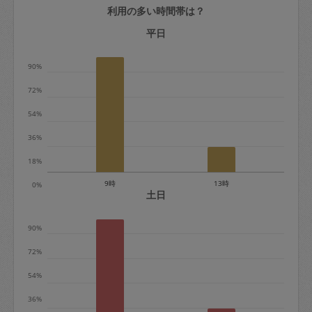
利用の多い時間帯は？
定期契約をキャンセルする場合、毎週定
期は月2回まで隔週定期は月1回までキャ
平日
ンセル料は発生しません。それ以上はキ
90%
ャンセル料が発生します。
72%
定期契約キャンセル料：
54%
・1回につき1,200円※
36%
・詳細ルールは、
こちら
を参照くださ
い。
18%
9時
13時
0%
※キャンセル料金の設定について：
土日
定期依頼1回（3時間）の金額とスポット
90%
1回（3時間）依頼した場合の金額の差額
相当で料金設定されています。
72%
54%
36%