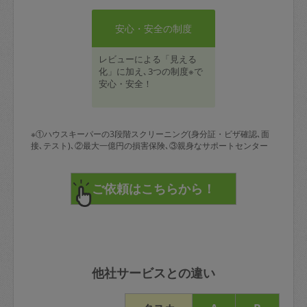
安心・安全の制度
レビューによる「見える
化」に加え､3つの制度※で
安心・安全！
※①ハウスキーパーの3段階スクリーニング(身分証・ビザ確認､面
接､テスト)､②最大一億円の損害保険､③親身なサポートセンター
他社サービスとの違い