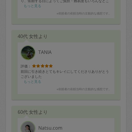
り、依頼する日によってご負担・難易度もいろんなとこ
ろに生じて、さぞ大変なご苦労をおかけしてしまってい
もっと見る
ることと感じています。
※依頼者の依頼当時の主観的な感想です。
しかし、そこはプロフェッショナルだなぁと毎回感心さ
せられるのですが、コツコツと作業される様子から都度
都度の問題解決案の的確さ・実行力に至るまで、常に
40代 女性より
「整理収納・片付け」によって、わが家を窮地から救っ
てくださいます。
本日の会も終わって帰られた後は、キレイになった部屋
で皆で自然とテンション高く過ごせました。
TANIA
ありがとうございます。
評価：
前回に引き続きとてもキレイにしてくださりありがとう
ございました
もっと見る
※依頼者の依頼当時の主観的な感想です。
60代 女性より
Natsu.com