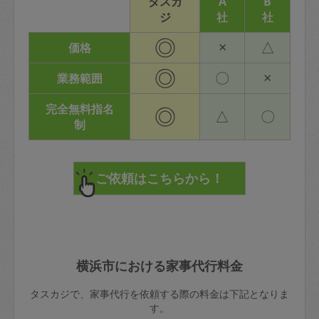
タスカ
A
B
ジ
社
社
◎
×
△
価格
◎
〇
×
業務範囲
完全無料指名
◎
△
〇
制
横浜市における家事代行料金
タスカジで、家事代行を依頼する際の料金は下記となりま
す。