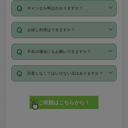
ご依頼は、現在を起点に3日後（72時間
濯、料理、作り置き、整理収納、買い物
のち、タスカジモニター宅にて３時間の
また外国人の方は英語しか話せない方、
キャンセル料はかかりますか？
以降）の日時から受付可能となっていま
です。作業中に物を壊したり、人にけが
現場トライアルを受け、合格したタスカ
日本語も話せる方など様々です。
す。
をさせたりした場合が対象で、補償金額
ジさんが活動されています。
キャンセル料には、以下の2種類がありま
ただし、72時間を切った直前の日程では
は対物1000万円、対人1億円が上限で
バックグラウンドや得意分野はプロフィ
お試し利用はできますか？
す。
タスカジさんへ「募集」をかけることが
す。
※テストセンターの講評は１件目のレビュ
ールに記載していますので、各自の得意
可能です。
ーとして記載されていますので依頼の際
分野を見極めて、目的に合わせてお仕事
「お試し利用」というメニューはありま
万が一損害が発生した場合は、その場の
に参考にしてください。
を依頼してください。
不在の場合にもお願いできますか？
せんが、「一回のみ」依頼を活用するこ
1. 直前キャンセル（定期、スポット契約
写真を撮り、
参考
：
【詳細】タスカジさんの登録に際
とによって、気に入ったタスカジさんを
共通）
タスカジサポートセンターまでご連絡く
して面接や教育は実施していますか？
不在の場合の作業はタスカジさんの同意
見つけることができます。
・タスカジさんのお仕事開始予定時間前
ださい。
注意しなくてはいけない点はありますか？
が必要です。数回の依頼ののち、タスカ
72時間を超える※と、以下のキャンセル
詳細FAQ：
損害賠償保険について教えて
ジさんと依頼者の間で十分な信頼関係が
まず、条件の合う気になるタスカジさ
料が発生します。
ください。
貴重品は紛失の際トラブルの元となるの
できたのち、タスカジさんに依頼してみ
ん、２・３人に「スポット」依頼をして
で、必ず鍵のかかるロッカーや金庫に入
てください。
みてください。
直前キャンセル料：
れて依頼者の責任の元管理するよう心掛
不在時に部屋に入るためにタスカジさん
その後、一番気に入ったタスカジさんに
72時間前〜24時間前＝依頼料金の50%
けてください。
に鍵を預ける必要がありますが、タスカ
「定期（毎週・隔週）」依頼をしてくだ
24時間前～1時間前＝依頼金額の100%
※パスポート、クレジットカード、銀行カ
ジさんが紛失した鍵によって二次的な損
さい。
1時間前〜実施時間＝依頼金額の100%＋
ード、5千円以上のアクセサリー、500円
害（たとえば、第三者の侵入など）が起
交通費全額