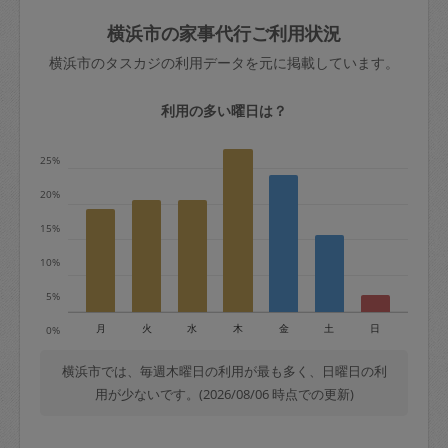
玉、など
きた場合は損害保険の対象外となるので
依頼者不在による当日キャンセル＝依頼
横浜市の家事代行ご利用状況
ご注意ください。
金額の100%＋交通費全額
横浜市のタスカジの利用データを元に掲載しています。
あわせてこちらも参照ください
：
初めて
利用します。注意しなくてはいけない点
※例：依頼日時／土曜日午前9時開始の場
利用の多い曜日は？
はありますか？
合、水曜日午前9時以降はキャンセル料が
発生
25%
水曜日9時〜金曜日9時まで＝依頼料金の
20%
50%
15%
金曜日9時～土曜日8時まで＝依頼金額の
100%
10%
土曜日8時〜実施時間＝依頼金額の100%
5%
＋交通費全額
月
火
水
木
金
土
日
0%
依頼者不在による当日キャンセル＝依頼
金額の100%＋交通費全額
横浜市では、毎週木曜日の利用が最も多く、日曜日の利
用が少ないです。(2026/08/06 時点での更新)
2. 定期契約キャンセル（定期契約のみ）