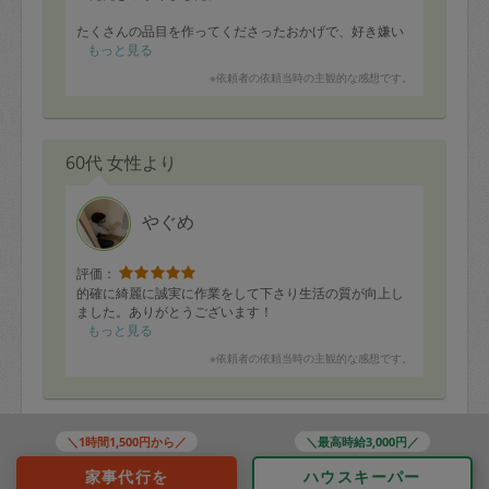
たくさんの品目を作ってくださったおかげで、好き嫌い
の違う子どもたちがそれぞれ自分で食べたいメニューを
もっと見る
選べたのがとても良かったです。
※依頼者の依頼当時の主観的な感想です。
また、野菜をたっぷり使ったお料理が多く、普段なかな
か進まない子どもたちも自然と野菜を食べてくれたのも
ありがたかったです。
60代 女性より
どのお料理も美味しく、家族みんなで楽しくいただきま
した。またぜひお願いしたいです。
やぐめ
評価：
的確に綺麗に誠実に作業をして下さり生活の質が向上し
ました。ありがとうございます！
もっと見る
※依頼者の依頼当時の主観的な感想です。
40代 女性より
＼1時間1,500円から／
＼最高時給3,000円／
家事代行を
ハウスキーパー