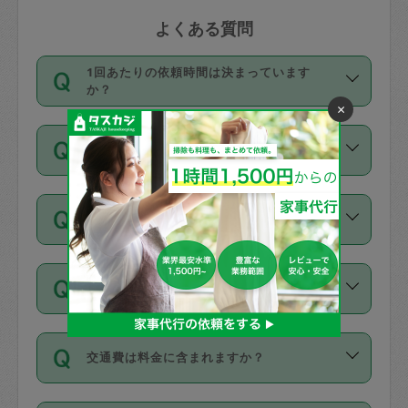
よくある質問
1回あたりの依頼時間は決まっています
か？
×
依頼1回につき3時間固定です。3時間を
価格はどうやって決まっていますか？
超えて依頼したい場合は、延長機能をご
利用ください。機能をご利用いただくに
11種類の価格帯の中からタスカジさん自
は、タスカジさんに事前に相談し、合意
支払い方法を教えてください
身が価格を選んで設定しています。
の上事前申請することが必要です。な
タスカジさんの価格設定には最初は制限
お、3時間を下回っても、値引き等はござ
お支払方法はクレジットカード（Visa／
があり、レビュー件数、レビューの平均
いません。
同じタスカジさんに定期的にお願いする場
Master／JCB／AMERICAN EXPRESS／
値、などで除々に設定可能な最高額が上
合はお得になる？
Diners Club）のみとなります。
がっていく仕組みになっています。
依頼には「スポット」と「定期（毎週｜
カード情報のご登録は、依頼リクエスト
交通費は料金に含まれますか？
隔週）」があり、「定期」の依頼は「ス
を行う際にご入力ください。プロフィー
ポット」よりお得な料金でご利用できま
ル登録時にはご入力いただかなくても大
交通費は依頼料金とは別途発生し、依頼