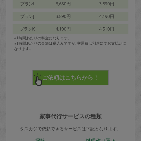
プランI
3,650円
3,890円
プランJ
3,890円
4,190円
プランK
4,190円
4,510円
※1時間あたりの料金になります。
※1時間あたりの金額は税込みですが､交通費は別途にてお支払いに
なります｡
家事代行サービスの種類
タスカジで依頼できるサービスは下記となります。
掃除
料理作り置き