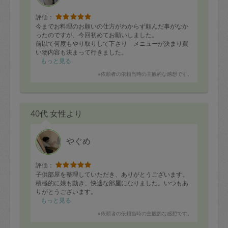
評価：
今までお料理のお願いの仕方がわからず頼んだ事がなか
ったのですが、今回初めてお願いしました。
前以て何度もやり取りして下さり メニューが決まり買
い物内容も決まって行きました。
タスカジさんはとても感じの良い方で安心しました。
もっと見る
冷蔵庫の食材を見て予定のメニューの物に適宜追加、予
※依頼者の依頼当時の主観的な感想です。
定外の物も作って下さいました。
野菜が食べたかったので野菜料理が多くてありがたかっ
たです。
味付けは 酸っぱさが少し足りない物があったのでその
40代 女性より
場でお伝えしました。
後片付けも綺麗にして頂きました。
またお願いしたいと思うのでよろしくお願いいたしま
す！
やぐめ
評価：
子供部屋を整理していただき、ありがとうございます。
積極的に娘も動き、快適な部屋になりました。いつもあ
りがとうございます。
もっと見る
※依頼者の依頼当時の主観的な感想です。