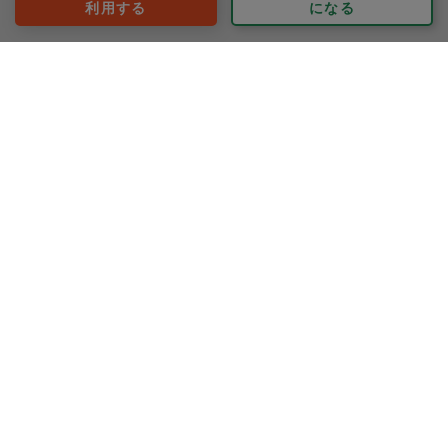
利用する
になる
えりぽん
評価：
いつもありがとうございます
もっと見る
※依頼者の依頼当時の主観的な感想です。
40代 女性より
Ｏsayaka0
評価：
ありがとうございました。
今回は餃子を大量にお願いしたにも関わらず、他のおか
ずもたくさん作ってくださり、どれもとても美味しかっ
たです！
最近ずっとお願いしている菜の花のおひたしは、次回も
もっと見る
購入できればお願いします。
※依頼者の依頼当時の主観的な感想です。