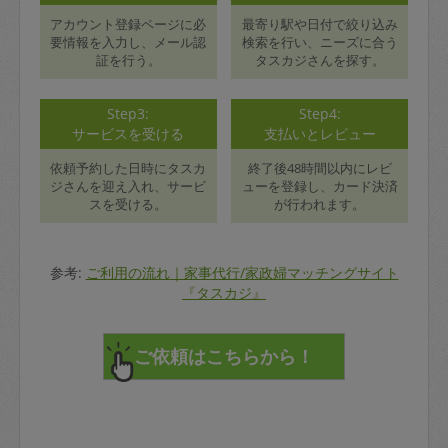
アカウント登録ページに必
最寄り駅や日付で絞り込み
要情報を入力し、メール認
検索を行い、ニーズに合う
証を行う。
タスカジさんを探す。
Step3:
Step4:
サービスを受ける
支払いとレビュー
依頼予約した日時にタスカ
終了後48時間以内にレビ
ジさんを迎え入れ、サービ
ューを登録し、カード決済
スを受ける。
が行われます。
参考:
ご利用の流れ｜家事代行/家政婦マッチングサイト
『タスカジ』