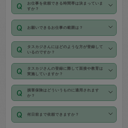
す。
丈夫です。
お仕事を依頼できる時間帯は決まっていま
料金のご請求と合わせてお支払いとなり
定期の最低利用回数は設けていない代わ
デビットカード・プリペイドカード（Vプ
すか？
ます。交通費の金額は「依頼の詳細」に
りに、一定数を超えたキャンセルは有償
リカ、au WALLETなど）
は支払にはご利
時間帯は3種類あります。いずれも１回あ
自動計算で表示されます。
でキャンセルすることが出来ます。
用いただけませんのでご注意ください。
お願いできるお仕事の範囲は？
たり３時間です。
銀行振込や現金払いも対応していませ
（例：毎週定期の場合は３回以上のキャ
ん。
掃除、整理収納、洗濯、買い物、料理、
・ＡＭ ９時～１２時
ンセルが有償（1200円、隔週定期の場合
なお、タスカジさんの交通費も、依頼料
タスカジさんにはどのような方が登録して
作り置きです。タスカジさんによってで
・ＰＭ １３時～１６時
いるのですか？
は２回以上のキャンセルが有償（1200
金のご請求と合わせてお支払いとなりま
きる仕事の範囲が異なりますので、依頼
・夜 １８時～２１時
円））
す。交通費の金額は「依頼の詳細」に自
主婦として長年の家事経験をお持ちの
する前にタスカジさんのプロフィールで
動計算で表示されます。
タスカジさんの登録に際して面接や教育は
方、栄養士・調理師といった資格者で保
確認してください。
開始時間を２時間前後変更することが可
実施していますか？
育園や学校の給食やレストランで料理関
基本的に、高所での作業や危険作業、屋
能です。依頼送信後、個別にタスカジさ
応募の際に、各自事務局との面接と説明
係の専門職に従事されていた方、日本で
外での作業は対象外です。
んにメッセージを送り調整してくださ
損害保険はどういうものに適用されます
を行っています。その後、身分証明書の
すでにハウスキーパーや英語の先生とし
か？
い。ただし、２時間を越えての調整はで
写真提出をしていただいています。外国
てお仕事をしているフィリピン出身の
きません。
依頼者とタスカジさんとの間でタスカジ
人の場合は在留カードで労働許可状況を
方、海外からの留学生、家事が好きな会
万が一、依頼した時間帯と作業時間が１
何日前まで依頼できますか？
を通して成立した作業時間内での作業に
確認しています。タスカジさんトレーニ
社員など様々なバックグラウンドの方が
時間も被らない場合、損害保険の対象外
適用されます。作業範囲は、掃除、洗
ング動画を使ったセルフトレーニングの
登録しています。
となりますので、ご注意ください。