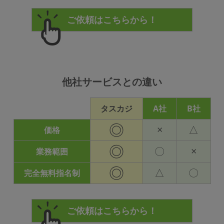
他社サービスとの違い
タスカジ
A社
B社
◎
×
△
価格
◎
〇
×
業務範囲
◎
△
〇
完全無料指名制