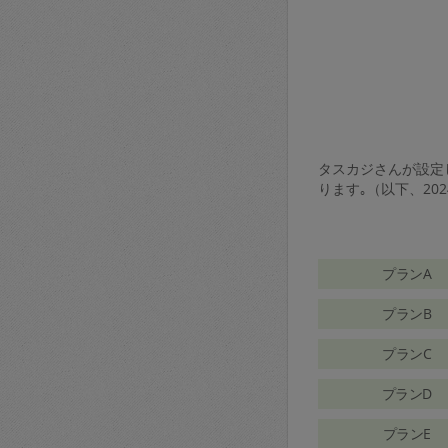
タスカジさんが設定し
ります｡（以下、20
プランA
プランB
プランC
プランD
プランE