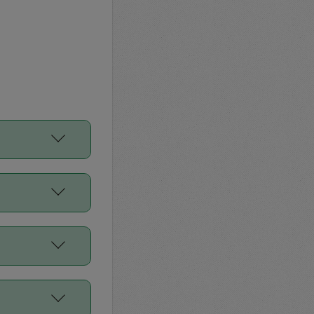
をご利用くださ
前申請すること
平均値、などで
／Diners