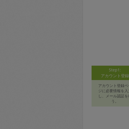
Step1:
アカウント登
アカウント登録ペ
ジに必要情報を入
し、メール認証を
う。