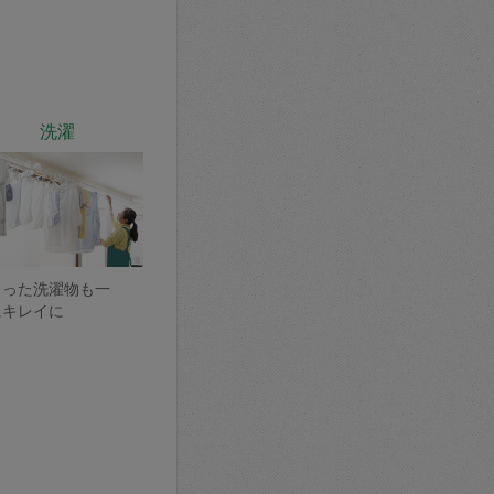
洗濯
まった洗濯物も一
にキレイに