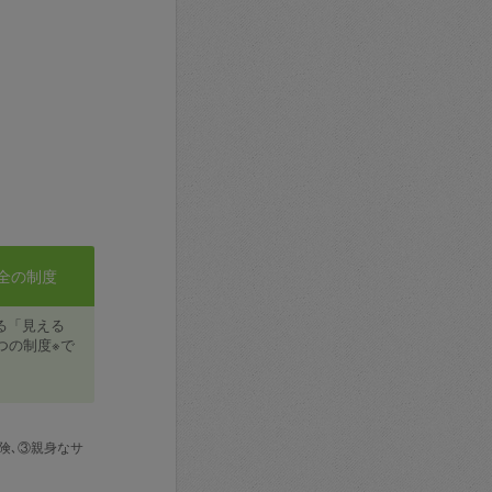
全の制度
る「見える
つの制度※で
険､③親身なサ