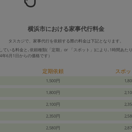
横浜市における家事代行料金
タスカジで、家事代行を依頼する際の料金は下記となります。
ている料金と､依頼種類(「定期」or 「スポット」)により､1時間あた
24年6月1日からの価格です）
定期依頼
スポッ
1,500円
1,8
1,800円
2,1
2,100円
2,3
2,350円
2,5
2,580円
2,8