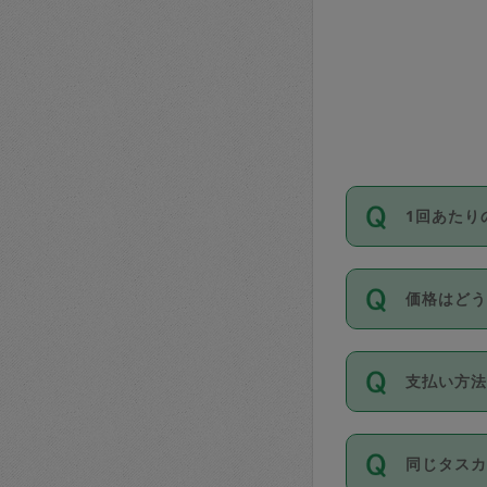
1回あたり
依頼1回に
価格はど
い。機能
が必要です
11種類の
支払い方
タスカジ
除々に設
お支払方法は
同じタス
Club）