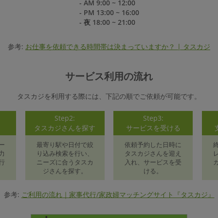
- AM 9:00 ~ 12:00
- PM 13:00 ~ 16:00
- 夜 18:00 ~ 21:00
参考:
お仕事を依頼できる時間帯は決まっていますか？ | タスカジ
サービス利用の流れ
タスカジを利用する際には、下記の順でご依頼が可能です。
Step2:
Step3:
録
タスカジさんを探す
サービスを受ける
ー
最寄り駅や日付で絞
依頼予約した日時に
力
り込み検索を行い、
タスカジさんを迎え
行
ニーズに合うタスカ
入れ、サービスを受
ジさんを探す。
ける。
参考:
ご利用の流れ｜家事代行/家政婦マッチングサイト『タスカジ』