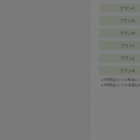
プランF
プランG
プランH
プランI
プランJ
プランK
※1時間あたりの料金
※1時間あたりの金額