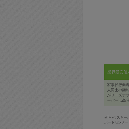
業界最安値水準
家事代行業
人同士の契約
がリーズナブ
ーパーは高時
※①ハウスキー
ポートセンター