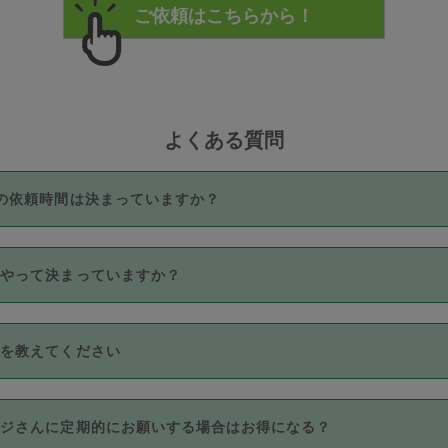
よくある質問
の依頼時間は決まっていますか？
つき3時間固定です。3時間を超えて依頼したい場合は、延長機能
うやって決まっていますか？
をご利用いただくには、タスカジさんに事前に相談し、合意の上事
。なお、3時間を下回っても、値引き等はございません。
価格帯の中からタスカジさん自身が価格を選んで設定しています。
法を教えてください
さんの価格設定には最初は制限があり、レビュー件数、レビューの
定可能な最高額が上がっていく仕組みになっています。
クレジットカード（Visa／Master／JCB／AMERICAN EXPRESS
カジさんに定期的にお願いする場合はお得になる？
のみとなります。