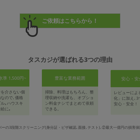
タスカジが選ばれる3つの理由
 1,500円~
豊富な業務範囲
安心・安
者を介さない個
掃除、料理はもちろん、整
レビューによ
なので､価格
理収納や洗濯も、オプショ
化」に加え､3
ル｡ハウスキ
ン料金ナシでまとめて依頼
安心・安全！
給に｡
できる。
パーの3段階スクリーニング(身分証・ビザ確認､面接､テスト)､②最大一億円の損害保