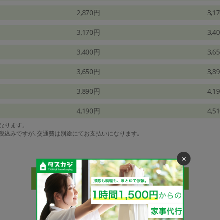
2,870円
3,1
3,170円
3,4
3,400円
3,6
3,650円
3,8
3,890円
4,1
4,190円
4,5
になります。
は税込みですが､交通費は別途にてお支払いになります｡
×