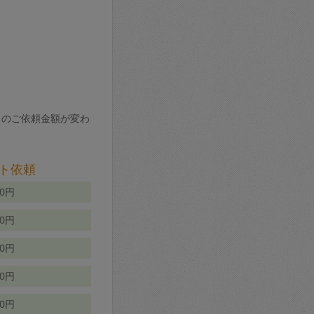
りのご依頼金額が変わ
ト依頼
00円
00円
50円
80円
70円