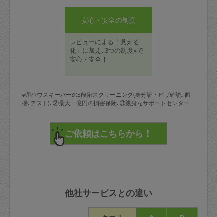
安心・安全の制度
レビューによる「見える
化」に加え､3つの制度※で
安心・安全！
※①ハウスキーパーの3段階スクリーニング(身分証・ビザ確認､面
接､テスト)､②最大一億円の損害保険､③親身なサポートセンター
他社サービスとの違い