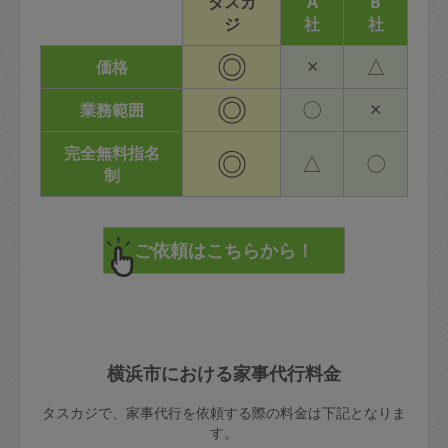
タスカ
A
B
ジ
社
社
◎
×
△
価格
◎
〇
×
業務範囲
完全無料指名
◎
△
〇
制
横浜市における家事代行料金
タスカジで、家事代行を依頼する際の料金は下記となりま
す。