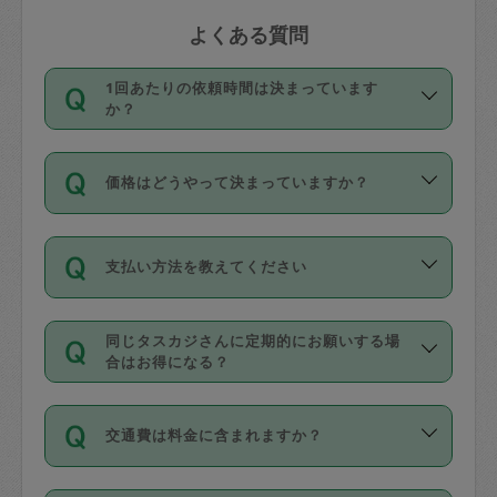
よくある質問
1回あたりの依頼時間は決まっています
か？
依頼1回につき3時間固定です。3時間を
価格はどうやって決まっていますか？
超えて依頼したい場合は、延長機能をご
利用ください。機能をご利用いただくに
11種類の価格帯の中からタスカジさん自
は、タスカジさんに事前に相談し、合意
支払い方法を教えてください
身が価格を選んで設定しています。
の上事前申請することが必要です。な
タスカジさんの価格設定には最初は制限
お、3時間を下回っても、値引き等はござ
お支払方法はクレジットカード（Visa／
があり、レビュー件数、レビューの平均
いません。
同じタスカジさんに定期的にお願いする場
Master／JCB／AMERICAN EXPRESS／
値、などで除々に設定可能な最高額が上
合はお得になる？
Diners Club）のみとなります。
がっていく仕組みになっています。
依頼には「スポット」と「定期（毎週｜
カード情報のご登録は、依頼リクエスト
交通費は料金に含まれますか？
隔週）」があり、「定期」の依頼は「ス
を行う際にご入力ください。プロフィー
ポット」よりお得な料金でご利用できま
ル登録時にはご入力いただかなくても大
交通費は依頼料金とは別途発生し、依頼