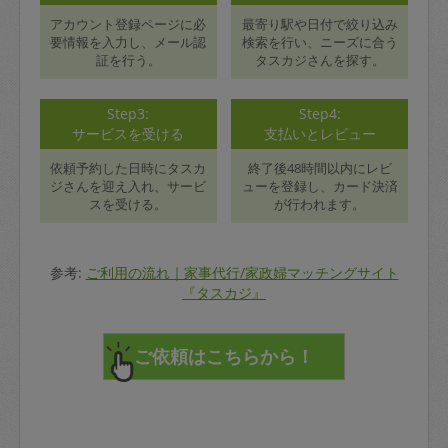
アカウント登録ページに必
最寄り駅や日付で絞り込み
要情報を入力し、メール認
検索を行い、ニーズに合う
証を行う。
タスカジさんを探す。
Step3:
Step4:
サービスを受ける
支払いとレビュー
依頼予約した日時にタスカ
終了後48時間以内にレビ
ジさんを迎え入れ、サービ
ューを登録し、カード決済
スを受ける。
が行われます。
参考:
ご利用の流れ｜家事代行/家政婦マッチングサイト
『タスカジ』