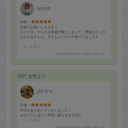
ami.m
評価：
定期でお願いしてます！
エビマヨ、ナムルを早速夕飯にしました！野菜をたくさ
んとれるナムル、子どももパクパク食べてました♪
ガパオの目玉焼きまで作っていただきありがとうござい
もっと見る
ます！翌朝試食してとても美味しかったです！パクチー
※依頼者の依頼当時の主観的な感想です。
添えて🌿もりもり食べようと思います！
50代 女性より
JAYママ
評価：
本日もありがとうございました！
おかげでしばらく平和に暮らせます(笑)
もっと見る
※依頼者の依頼当時の主観的な感想です。