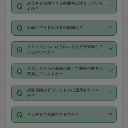
す。
丈夫です。
お仕事を依頼できる時間帯は決まっていま
料金のご請求と合わせてお支払いとなり
定期の最低利用回数は設けていない代わ
デビットカード・プリペイドカード（Vプ
すか？
ます。交通費の金額は「依頼の詳細」に
りに、一定数を超えたキャンセルは有償
リカ、au WALLETなど）
は支払にはご利
時間帯は3種類あります。いずれも１回あ
自動計算で表示されます。
でキャンセルすることが出来ます。
用いただけませんのでご注意ください。
お願いできるお仕事の範囲は？
たり３時間です。
銀行振込や現金払いも対応していませ
（例：毎週定期の場合は３回以上のキャ
ん。
掃除、整理収納、洗濯、買い物、料理、
・ＡＭ ９時～１２時
ンセルが有償（1200円、隔週定期の場合
なお、タスカジさんの交通費も、依頼料
タスカジさんにはどのような方が登録して
作り置きです。タスカジさんによってで
・ＰＭ １３時～１６時
いるのですか？
は２回以上のキャンセルが有償（1200
金のご請求と合わせてお支払いとなりま
きる仕事の範囲が異なりますので、依頼
・夜 １８時～２１時
円））
す。交通費の金額は「依頼の詳細」に自
主婦として長年の家事経験をお持ちの
する前にタスカジさんのプロフィールで
動計算で表示されます。
タスカジさんの登録に際して面接や教育は
方、栄養士・調理師といった資格者で保
確認してください。
開始時間を２時間前後変更することが可
実施していますか？
育園や学校の給食やレストランで料理関
基本的に、高所での作業や危険作業、屋
能です。依頼送信後、個別にタスカジさ
応募の際に、各自事務局との面接と説明
係の専門職に従事されていた方、日本で
外での作業は対象外です。
んにメッセージを送り調整してくださ
損害保険はどういうものに適用されます
を行っています。その後、身分証明書の
すでにハウスキーパーや英語の先生とし
か？
い。ただし、２時間を越えての調整はで
写真提出をしていただいています。外国
てお仕事をしているフィリピン出身の
きません。
依頼者とタスカジさんとの間でタスカジ
人の場合は在留カードで労働許可状況を
方、海外からの留学生、家事が好きな会
万が一、依頼した時間帯と作業時間が１
何日前まで依頼できますか？
を通して成立した作業時間内での作業に
確認しています。タスカジさんトレーニ
社員など様々なバックグラウンドの方が
時間も被らない場合、損害保険の対象外
適用されます。作業範囲は、掃除、洗
ング動画を使ったセルフトレーニングの
登録しています。
となりますので、ご注意ください。