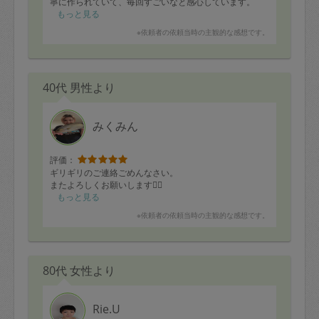
寧に作られていて、毎回すごいなと感心しています。
お料理の味はもちろんですが、準備から段取りまで含め
もっと見る
て、心のこもったおもてなしを感じました。いつも本当
※依頼者の依頼当時の主観的な感想です。
にありがとうございます。またぜひ楽しみにしていま
す！
40代 男性より
みくみん
評価：
ギリギリのご連絡ごめんなさい。
またよろしくお願いします🙇‍♀️
もっと見る
※依頼者の依頼当時の主観的な感想です。
80代 女性より
Rie.U