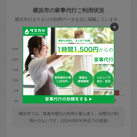
玉、など
きた場合は損害保険の対象外となるので
依頼者不在による当日キャンセル＝依頼
横浜市の家事代行ご利用状況
ご注意ください。
金額の100%＋交通費全額
横浜市のタスカジの利用データを元に掲載しています。
あわせてこちらも参照ください
：
初めて
×
利用します。注意しなくてはいけない点
※例：依頼日時／土曜日午前9時開始の場
利用の多い曜日は？
はありますか？
合、水曜日午前9時以降はキャンセル料が
発生
25%
水曜日9時〜金曜日9時まで＝依頼料金の
20%
50%
15%
金曜日9時～土曜日8時まで＝依頼金額の
100%
10%
土曜日8時〜実施時間＝依頼金額の100%
5%
＋交通費全額
月
火
水
木
金
土
日
0%
依頼者不在による当日キャンセル＝依頼
金額の100%＋交通費全額
横浜市では、毎週木曜日の利用が最も多く、日曜日の利
用が少ないです。(2026/08/06 時点での更新)
2. 定期契約キャンセル（定期契約のみ）