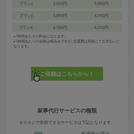
プランI
3,650円
3,890円
プランJ
3,890円
4,190円
プランK
4,190円
4,510円
※1時間あたりの料金になります。
※1時間あたりの金額は税込みですが､交通費は別途にてお支払いに
なります｡
家事代行サービスの種類
タスカジで依頼できるサービスは下記となります。
掃除
料理作り置き