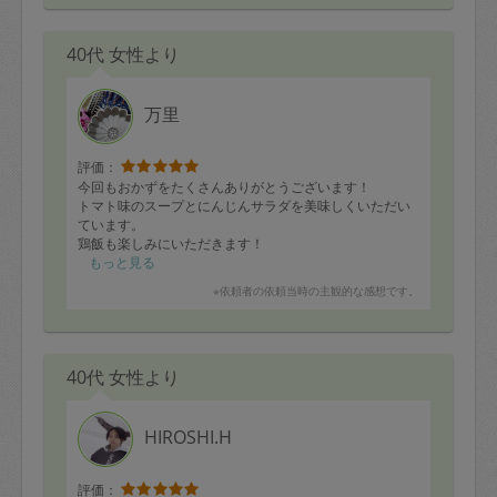
40代 女性より
万里
評価：
今回もおかずをたくさんありがとうございます！
トマト味のスープとにんじんサラダを美味しくいただい
ています。
鶏飯も楽しみにいただきます！
またよろしくお願いします。
もっと見る
※依頼者の依頼当時の主観的な感想です。
40代 女性より
HIROSHI.H
評価：