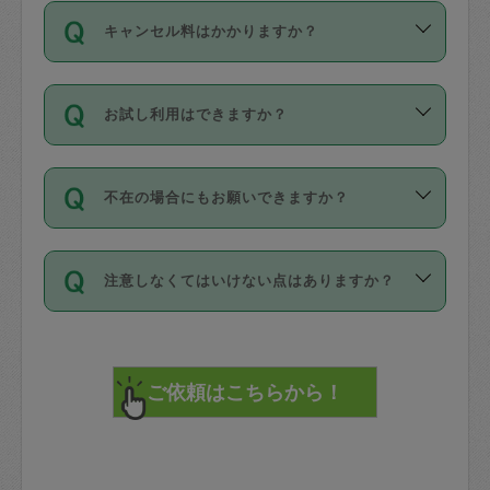
ご依頼は、現在を起点に3日後（72時間
濯、料理、作り置き、整理収納、買い物
のち、タスカジモニター宅にて３時間の
また外国人の方は英語しか話せない方、
キャンセル料はかかりますか？
以降）の日時から受付可能となっていま
です。作業中に物を壊したり、人にけが
現場トライアルを受け、合格したタスカ
日本語も話せる方など様々です。
す。
をさせたりした場合が対象で、補償金額
ジさんが活動されています。
キャンセル料には、以下の2種類がありま
ただし、72時間を切った直前の日程では
は対物1000万円、対人1億円が上限で
バックグラウンドや得意分野はプロフィ
お試し利用はできますか？
す。
タスカジさんへ「募集」をかけることが
す。
※テストセンターの講評は１件目のレビュ
ールに記載していますので、各自の得意
可能です。
ーとして記載されていますので依頼の際
分野を見極めて、目的に合わせてお仕事
「お試し利用」というメニューはありま
万が一損害が発生した場合は、その場の
に参考にしてください。
を依頼してください。
不在の場合にもお願いできますか？
せんが、「一回のみ」依頼を活用するこ
1. 直前キャンセル（定期、スポット契約
写真を撮り、
参考
：
【詳細】タスカジさんの登録に際
とによって、気に入ったタスカジさんを
共通）
タスカジサポートセンターまでご連絡く
して面接や教育は実施していますか？
不在の場合の作業はタスカジさんの同意
見つけることができます。
・タスカジさんのお仕事開始予定時間前
ださい。
注意しなくてはいけない点はありますか？
が必要です。数回の依頼ののち、タスカ
72時間を超える※と、以下のキャンセル
詳細FAQ：
損害賠償保険について教えて
ジさんと依頼者の間で十分な信頼関係が
まず、条件の合う気になるタスカジさ
料が発生します。
ください。
貴重品は紛失の際トラブルの元となるの
できたのち、タスカジさんに依頼してみ
ん、２・３人に「スポット」依頼をして
で、必ず鍵のかかるロッカーや金庫に入
てください。
みてください。
直前キャンセル料：
れて依頼者の責任の元管理するよう心掛
不在時に部屋に入るためにタスカジさん
その後、一番気に入ったタスカジさんに
72時間前〜24時間前＝依頼料金の50%
けてください。
に鍵を預ける必要がありますが、タスカ
「定期（毎週・隔週）」依頼をしてくだ
24時間前～1時間前＝依頼金額の100%
※パスポート、クレジットカード、銀行カ
ジさんが紛失した鍵によって二次的な損
さい。
1時間前〜実施時間＝依頼金額の100%＋
ード、5千円以上のアクセサリー、500円
害（たとえば、第三者の侵入など）が起
交通費全額