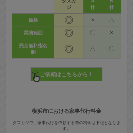
タスカ
A
B
ジ
社
社
◎
×
△
価格
◎
〇
×
業務範囲
完全無料指名
◎
△
〇
制
横浜市における家事代行料金
タスカジで、家事代行を依頼する際の料金は下記となりま
す。