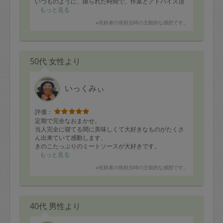
いつものように、限られた時間で、作業とアドバイス頂
き、とても助かりました。またよろしくお願いします。
もっと見る
※依頼者の依頼当時の主観的な感想です。
50代 女性より
いっくみぃ
評価：
定期で完全なおまかせ。
当人完全に寝てる間に美味しくて大好きなものがたくさ
ん出来ていて感動します、
きのこたっぷりのミートソースが大好きです。
いつも美味しいものたくさんありがとうございます。
もっと見る
※依頼者の依頼当時の主観的な感想です。
40代 男性より