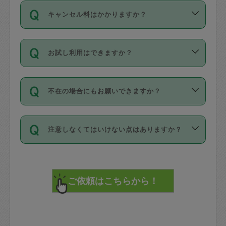
ご依頼は、現在を起点に3日後（72時間
濯、料理、作り置き、整理収納、買い物
のち、タスカジモニター宅にて３時間の
また外国人の方は英語しか話せない方、
キャンセル料はかかりますか？
以降）の日時から受付可能となっていま
です。作業中に物を壊したり、人にけが
現場トライアルを受け、合格したタスカ
日本語も話せる方など様々です。
す。
をさせたりした場合が対象で、補償金額
ジさんが活動されています。
キャンセル料には、以下の2種類がありま
ただし、72時間を切った直前の日程では
は対物1000万円、対人1億円が上限で
バックグラウンドや得意分野はプロフィ
お試し利用はできますか？
す。
タスカジさんへ「募集」をかけることが
す。
※テストセンターの講評は１件目のレビュ
ールに記載していますので、各自の得意
可能です。
ーとして記載されていますので依頼の際
分野を見極めて、目的に合わせてお仕事
「お試し利用」というメニューはありま
万が一損害が発生した場合は、その場の
に参考にしてください。
を依頼してください。
不在の場合にもお願いできますか？
せんが、「一回のみ」依頼を活用するこ
1. 直前キャンセル（定期、スポット契約
写真を撮り、
参考
：
【詳細】タスカジさんの登録に際
とによって、気に入ったタスカジさんを
共通）
タスカジサポートセンターまでご連絡く
して面接や教育は実施していますか？
不在の場合の作業はタスカジさんの同意
見つけることができます。
・タスカジさんのお仕事開始予定時間前
ださい。
注意しなくてはいけない点はありますか？
が必要です。数回の依頼ののち、タスカ
72時間を超える※と、以下のキャンセル
詳細FAQ：
損害賠償保険について教えて
ジさんと依頼者の間で十分な信頼関係が
まず、条件の合う気になるタスカジさ
料が発生します。
ください。
貴重品は紛失の際トラブルの元となるの
できたのち、タスカジさんに依頼してみ
ん、２・３人に「スポット」依頼をして
で、必ず鍵のかかるロッカーや金庫に入
てください。
みてください。
直前キャンセル料：
れて依頼者の責任の元管理するよう心掛
不在時に部屋に入るためにタスカジさん
その後、一番気に入ったタスカジさんに
72時間前〜24時間前＝依頼料金の50%
けてください。
に鍵を預ける必要がありますが、タスカ
「定期（毎週・隔週）」依頼をしてくだ
24時間前～1時間前＝依頼金額の100%
※パスポート、クレジットカード、銀行カ
ジさんが紛失した鍵によって二次的な損
さい。
1時間前〜実施時間＝依頼金額の100%＋
ード、5千円以上のアクセサリー、500円
害（たとえば、第三者の侵入など）が起
交通費全額