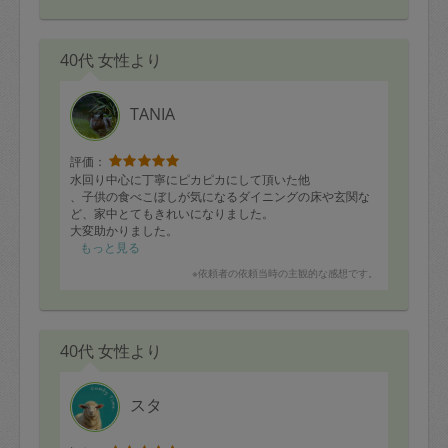
40代 女性より
TANIA
評価：
水回り中心に丁寧にピカピカにして頂いた他
、子供の食べこぼしが気になるダイニングの床や玄関な
ど、家中とてもきれいになりました。
大変助かりました。
また是非お願いしたいです。
もっと見る
※依頼者の依頼当時の主観的な感想です。
40代 女性より
スタ