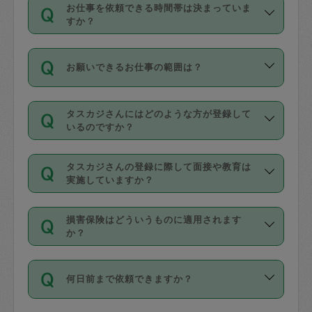
す。
丈夫です。
お仕事を依頼できる時間帯は決まっていま
料金のご請求と合わせてお支払いとなり
定期の最低利用回数は設けていない代わ
デビットカード・プリペイドカード（Vプ
すか？
ます。交通費の金額は「依頼の詳細」に
りに、一定数を超えたキャンセルは有償
リカ、au WALLETなど）
は支払にはご利
時間帯は3種類あります。いずれも１回あ
自動計算で表示されます。
でキャンセルすることが出来ます。
用いただけませんのでご注意ください。
お願いできるお仕事の範囲は？
たり３時間です。
銀行振込や現金払いも対応していませ
（例：毎週定期の場合は３回以上のキャ
ん。
掃除、整理収納、洗濯、買い物、料理、
・ＡＭ ９時～１２時
ンセルが有償（1200円、隔週定期の場合
なお、タスカジさんの交通費も、依頼料
タスカジさんにはどのような方が登録して
作り置きです。タスカジさんによってで
・ＰＭ １３時～１６時
いるのですか？
は２回以上のキャンセルが有償（1200
金のご請求と合わせてお支払いとなりま
きる仕事の範囲が異なりますので、依頼
・夜 １８時～２１時
円））
す。交通費の金額は「依頼の詳細」に自
主婦として長年の家事経験をお持ちの
する前にタスカジさんのプロフィールで
動計算で表示されます。
タスカジさんの登録に際して面接や教育は
方、栄養士・調理師といった資格者で保
確認してください。
開始時間を２時間前後変更することが可
実施していますか？
育園や学校の給食やレストランで料理関
基本的に、高所での作業や危険作業、屋
能です。依頼送信後、個別にタスカジさ
応募の際に、各自事務局との面接と説明
係の専門職に従事されていた方、日本で
外での作業は対象外です。
んにメッセージを送り調整してくださ
損害保険はどういうものに適用されます
を行っています。その後、身分証明書の
すでにハウスキーパーや英語の先生とし
か？
い。ただし、２時間を越えての調整はで
写真提出をしていただいています。外国
てお仕事をしているフィリピン出身の
きません。
依頼者とタスカジさんとの間でタスカジ
人の場合は在留カードで労働許可状況を
方、海外からの留学生、家事が好きな会
万が一、依頼した時間帯と作業時間が１
何日前まで依頼できますか？
を通して成立した作業時間内での作業に
確認しています。タスカジさんトレーニ
社員など様々なバックグラウンドの方が
時間も被らない場合、損害保険の対象外
適用されます。作業範囲は、掃除、洗
ング動画を使ったセルフトレーニングの
登録しています。
となりますので、ご注意ください。