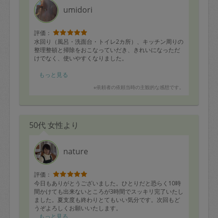
umidori
評価：
水回り（風呂・洗面台・トイレ2カ所）、キッチン周りの
整理整頓と掃除をおこなっていだき、きれいになっただ
けでなく、使いやすくなりました。
子どもチェストや洗濯物まで整えていただき、全体的に
もっと見る
とても行き届いたサービスでした。
※依頼者の依頼当時の主観的な感想です。
またお願いしたいです。
50代 女性より
nature
評価：
今日もありがとうございました。ひとりだと恐らく10時
間かけても出来ないところが3時間でスッキリ完了いたし
ました。夏支度も終わりとてもいい気分です。次回もど
うぞよろしくお願いいたします。
もっと見る