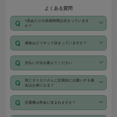
よくある質問
1回あたりの依頼時間は決まっています
か？
依頼1回につき3時間固定です。3時間を
価格はどうやって決まっていますか？
超えて依頼したい場合は、延長機能をご
利用ください。機能をご利用いただくに
11種類の価格帯の中からタスカジさん自
は、タスカジさんに事前に相談し、合意
支払い方法を教えてください
身が価格を選んで設定しています。
の上事前申請することが必要です。な
タスカジさんの価格設定には最初は制限
お、3時間を下回っても、値引き等はござ
お支払方法はクレジットカード（Visa／
があり、レビュー件数、レビューの平均
いません。
同じタスカジさんに定期的にお願いする場
Master／JCB／AMERICAN EXPRESS／
値、などで除々に設定可能な最高額が上
合はお得になる？
Diners Club）のみとなります。
がっていく仕組みになっています。
依頼には「スポット」と「定期（毎週｜
カード情報のご登録は、依頼リクエスト
交通費は料金に含まれますか？
隔週）」があり、「定期」の依頼は「ス
を行う際にご入力ください。プロフィー
ポット」よりお得な料金でご利用できま
ル登録時にはご入力いただかなくても大
交通費は依頼料金とは別途発生し、依頼