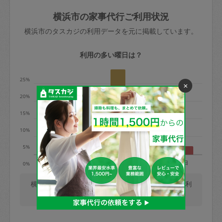
玉、など
きた場合は損害保険の対象外となるので
依頼者不在による当日キャンセル＝依頼
横浜市の家事代行ご利用状況
ご注意ください。
金額の100%＋交通費全額
横浜市のタスカジの利用データを元に掲載しています。
あわせてこちらも参照ください
：
初めて
利用します。注意しなくてはいけない点
※例：依頼日時／土曜日午前9時開始の場
利用の多い曜日は？
はありますか？
合、水曜日午前9時以降はキャンセル料が
発生
25%
×
水曜日9時〜金曜日9時まで＝依頼料金の
20%
50%
15%
金曜日9時～土曜日8時まで＝依頼金額の
100%
10%
土曜日8時〜実施時間＝依頼金額の100%
5%
＋交通費全額
月
火
水
木
金
土
日
0%
依頼者不在による当日キャンセル＝依頼
金額の100%＋交通費全額
横浜市では、毎週木曜日の利用が最も多く、日曜日の利
用が少ないです。(2026/08/07 時点での更新)
2. 定期契約キャンセル（定期契約のみ）