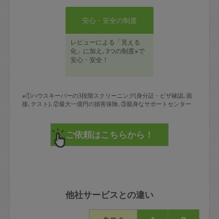
安心・安全の制度
レビューによる「見える
化」に加え､3つの制度※で
安心・安全！
※①ハウスキーパーの3段階スクリーニング(身分証・ビザ確認､面
接､テスト)､②最大一億円の損害保険､③親身なサポートセンター
他社サービスとの違い