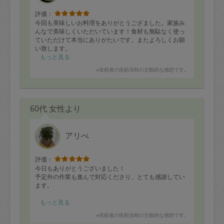
評価：
今回も美味しいお料理をありがとうござました。家族み
んなで美味しくいただいています！食材も無駄なく使っ
ていただけて本当にありがたいです。またよろしくお願
い致します。
もっと見る
※依頼者の依頼当時の主観的な感想です。
60代 女性より
アリべ
評価：
今日もありがとうございました！
予定外の作業も進んで対応くださり、とても感謝してい
ます。
本日はテレビ台の入れ替えと廊下収納でしたが、まだま
もっと見る
だ片付けたいところがあるので引き続きよろしくお願い
※依頼者の依頼当時の主観的な感想です。
します🙇