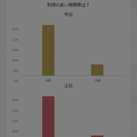
利用の多い時間帯は？
定期契約をキャンセルする場合、毎週定
期は月2回まで隔週定期は月1回までキャ
平日
ンセル料は発生しません。それ以上はキ
90%
ャンセル料が発生します。
72%
定期契約キャンセル料：
54%
・1回につき1,200円※
36%
・詳細ルールは、
こちら
を参照くださ
い。
18%
9時
13時
0%
※キャンセル料金の設定について：
土日
定期依頼1回（3時間）の金額とスポット
90%
1回（3時間）依頼した場合の金額の差額
相当で料金設定されています。
72%
54%
36%