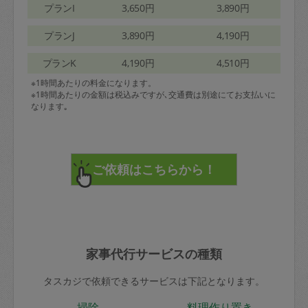
プランI
3,650円
3,890円
プランJ
3,890円
4,190円
プランK
4,190円
4,510円
※1時間あたりの料金になります。
※1時間あたりの金額は税込みですが､交通費は別途にてお支払いに
なります｡
家事代行サービスの種類
タスカジで依頼できるサービスは下記となります。
掃除
料理作り置き