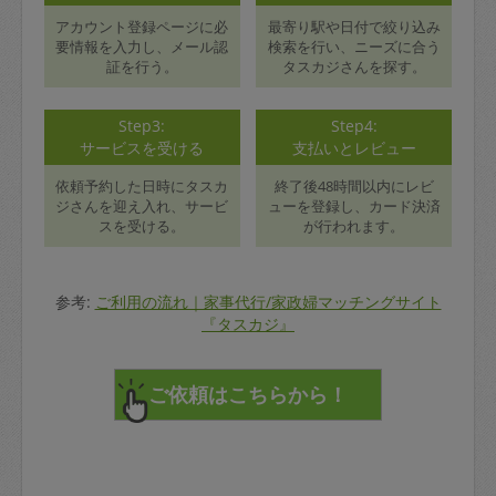
アカウント登録ページに必
最寄り駅や日付で絞り込み
要情報を入力し、メール認
検索を行い、ニーズに合う
証を行う。
タスカジさんを探す。
Step3:
Step4:
サービスを受ける
支払いとレビュー
依頼予約した日時にタスカ
終了後48時間以内にレビ
ジさんを迎え入れ、サービ
ューを登録し、カード決済
スを受ける。
が行われます。
参考:
ご利用の流れ｜家事代行/家政婦マッチングサイト
『タスカジ』