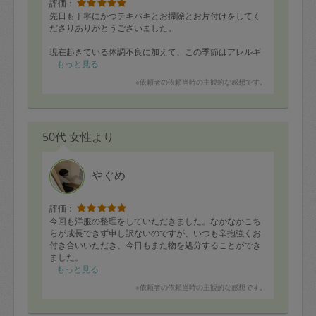
評価：
先日も丁寧にかつテキパキとお掃除とお片付けをしてく
ださりありがとうございました。
現在起きている体調不良に加えて、この季節はアレルギ
ーが強く出やすいため
もっと見る
家にいても家事ができずかなりしんどいのですが、
※依頼者の依頼当時の主観的な感想です。
スタさんが自宅を隅々までケアしてくださっているおか
げで
動けない自分に落ち込んだり、無理して家事や片付けを
50代 女性より
して症状を悪化させてしまうことなく快適に過ごせてい
ます。
夜の窓際から入る冷気も和らいできたため、次回はベッ
やぐめ
ドフレームの向きを変えるお手伝いをしていただけたら
ありがたいです。
評価：
いつも本当に助かっています✨️
今回も洋服の整理をしていただきました。なかなかこち
次回もよろしくお願いいたします！
らが成長できず申し訳ないのですが、いつも辛抱強くお
付き合いいただき、今日もまた物を処分することができ
ました。
毎回来ていただくたびに、問題点が明確となり、少しず
もっと見る
つですが前進できるので、また引き続きお願いいたしま
※依頼者の依頼当時の主観的な感想です。
す！