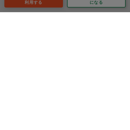
利用する
になる
よこみぃ
評価：
🌟🌟🌟🌟🌟
もっと見る
※依頼者の依頼当時の主観的な感想です。
40代 女性より
アツコさん
評価：
確認しながら進めて下さりとても良かったです。
乾かすところまで気を回していただけるとより助かりま
す。
もっと見る
※依頼者の依頼当時の主観的な感想です。