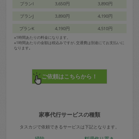
プランI
3,650円
3,890円
プランJ
3,890円
4,190円
プランK
4,190円
4,510円
※1時間あたりの料金になります。
※1時間あたりの金額は税込みですが､交通費は別途にてお支払いに
なります｡
家事代行サービスの種類
タスカジで依頼できるサービスは下記となります。
掃除
料理作り置き