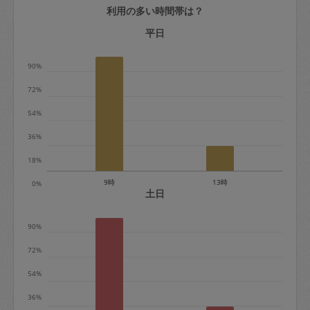
利用の多い時間帯は？
定期契約をキャンセルする場合、毎週定
期は月2回まで隔週定期は月1回までキャ
平日
ンセル料は発生しません。それ以上はキ
90%
ャンセル料が発生します。
72%
定期契約キャンセル料：
54%
・1回につき1,200円※
36%
・詳細ルールは、
こちら
を参照くださ
い。
18%
9時
13時
0%
※キャンセル料金の設定について：
土日
定期依頼1回（3時間）の金額とスポット
90%
1回（3時間）依頼した場合の金額の差額
相当で料金設定されています。
72%
54%
36%