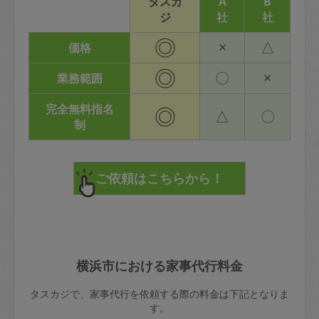
タスカ
A
B
ジ
社
社
◎
×
△
価格
◎
〇
×
業務範囲
完全無料指名
◎
△
〇
制
横浜市における家事代行料金
タスカジで、家事代行を依頼する際の料金は下記となりま
す。