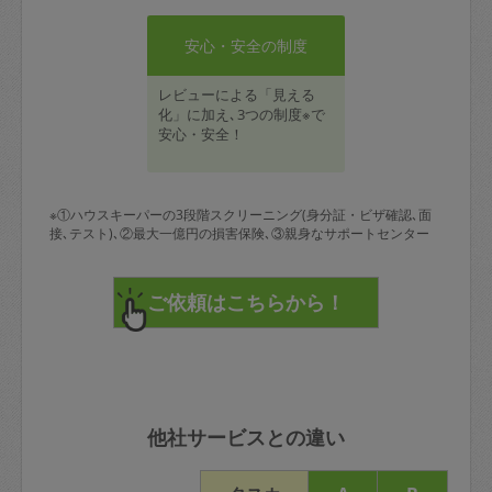
安心・安全の制度
レビューによる「見える
化」に加え､3つの制度※で
安心・安全！
※①ハウスキーパーの3段階スクリーニング(身分証・ビザ確認､面
接､テスト)､②最大一億円の損害保険､③親身なサポートセンター
他社サービスとの違い