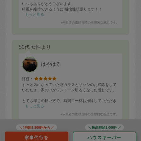
いつもありがとうございます。
綺麗を維持できるように 断捨離頑張ります！！
もっと見る
※依頼者の依頼当時の主観的な感想です。
50代 女性より
はやはる
評価：
ずっと気になっていた窓ガラスとサッシのお掃除をして
いただき、家の中がワントーン明るくなった感じです。
とても感じの良い方で、時間目一杯お掃除していただき
感謝です！
もっと見る
※依頼者の依頼当時の主観的な感想です。
地味にストレスだった汚れがなくなったことで、家で過
ごす時間が今後とても快適になりそうです。
＼1時間1,500円から／
＼最高時給3,000円／
機会があれば是非またお願いしたいです。
家事代行を
ハウスキーパー
50代 女性より
この度は本当にありがとうございました。