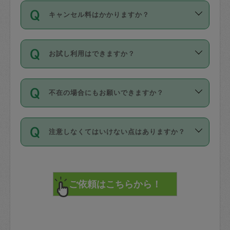
ご依頼は、現在を起点に3日後（72時間
濯、料理、作り置き、整理収納、買い物
のち、タスカジモニター宅にて３時間の
また外国人の方は英語しか話せない方、
キャンセル料はかかりますか？
以降）の日時から受付可能となっていま
です。作業中に物を壊したり、人にけが
現場トライアルを受け、合格したタスカ
日本語も話せる方など様々です。
す。
をさせたりした場合が対象で、補償金額
ジさんが活動されています。
キャンセル料には、以下の2種類がありま
ただし、72時間を切った直前の日程では
は対物1000万円、対人1億円が上限で
バックグラウンドや得意分野はプロフィ
お試し利用はできますか？
す。
タスカジさんへ「募集」をかけることが
す。
※テストセンターの講評は１件目のレビュ
ールに記載していますので、各自の得意
可能です。
ーとして記載されていますので依頼の際
分野を見極めて、目的に合わせてお仕事
「お試し利用」というメニューはありま
万が一損害が発生した場合は、その場の
に参考にしてください。
を依頼してください。
不在の場合にもお願いできますか？
せんが、「一回のみ」依頼を活用するこ
1. 直前キャンセル（定期、スポット契約
写真を撮り、
参考
：
【詳細】タスカジさんの登録に際
とによって、気に入ったタスカジさんを
共通）
タスカジサポートセンターまでご連絡く
して面接や教育は実施していますか？
不在の場合の作業はタスカジさんの同意
見つけることができます。
・タスカジさんのお仕事開始予定時間前
ださい。
注意しなくてはいけない点はありますか？
が必要です。数回の依頼ののち、タスカ
72時間を超える※と、以下のキャンセル
詳細FAQ：
損害賠償保険について教えて
ジさんと依頼者の間で十分な信頼関係が
まず、条件の合う気になるタスカジさ
料が発生します。
ください。
貴重品は紛失の際トラブルの元となるの
できたのち、タスカジさんに依頼してみ
ん、２・３人に「スポット」依頼をして
で、必ず鍵のかかるロッカーや金庫に入
てください。
みてください。
直前キャンセル料：
れて依頼者の責任の元管理するよう心掛
不在時に部屋に入るためにタスカジさん
その後、一番気に入ったタスカジさんに
72時間前〜24時間前＝依頼料金の50%
けてください。
に鍵を預ける必要がありますが、タスカ
「定期（毎週・隔週）」依頼をしてくだ
24時間前～1時間前＝依頼金額の100%
※パスポート、クレジットカード、銀行カ
ジさんが紛失した鍵によって二次的な損
さい。
1時間前〜実施時間＝依頼金額の100%＋
ード、5千円以上のアクセサリー、500円
害（たとえば、第三者の侵入など）が起
交通費全額