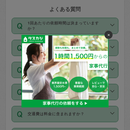
よくある質問
1回あたりの依頼時間は決まっています
か？
×
依頼1回につき3時間固定です。3時間を
価格はどうやって決まっていますか？
超えて依頼したい場合は、延長機能をご
利用ください。機能をご利用いただくに
11種類の価格帯の中からタスカジさん自
は、タスカジさんに事前に相談し、合意
支払い方法を教えてください
身が価格を選んで設定しています。
の上事前申請することが必要です。な
タスカジさんの価格設定には最初は制限
お、3時間を下回っても、値引き等はござ
お支払方法はクレジットカード（Visa／
があり、レビュー件数、レビューの平均
いません。
同じタスカジさんに定期的にお願いする場
Master／JCB／AMERICAN EXPRESS／
値、などで除々に設定可能な最高額が上
合はお得になる？
Diners Club）のみとなります。
がっていく仕組みになっています。
依頼には「スポット」と「定期（毎週｜
カード情報のご登録は、依頼リクエスト
交通費は料金に含まれますか？
隔週）」があり、「定期」の依頼は「ス
を行う際にご入力ください。プロフィー
ポット」よりお得な料金でご利用できま
ル登録時にはご入力いただかなくても大
交通費は依頼料金とは別途発生し、依頼