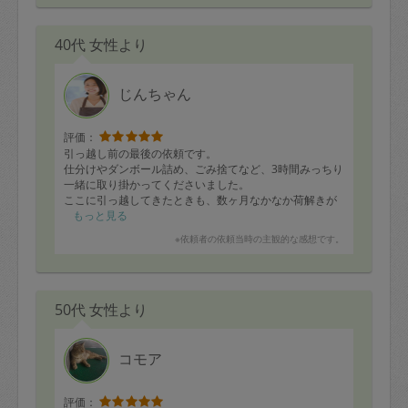
40代 女性より
じんちゃん
評価：
引っ越し前の最後の依頼です。
仕分けやダンボール詰め、ごみ捨てなど、3時間みっちり
一緒に取り掛かってくださいました。
ここに引っ越してきたときも、数ヶ月なかなか荷解きが
捗らず、初めてお願いしてから4年。ここを去る時まで定
もっと見る
期的に来ていただき、我が家の全てを家族以上に知って
※依頼者の依頼当時の主観的な感想です。
いる方です。とても頼りになりました。
本当に最後の最後まで、ありがとうございました！
人柄も、作業も100点満点です！
50代 女性より
コモア
評価：