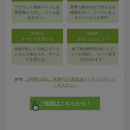
アカウント登録ページに必
最寄り駅や日付で絞り込み
要情報を入力し、メール認
検索を行い、ニーズに合う
証を行う。
タスカジさんを探す。
Step3:
Step4:
サービスを受ける
支払いとレビュー
依頼予約した日時にタスカ
終了後48時間以内にレビ
ジさんを迎え入れ、サービ
ューを登録し、カード決済
スを受ける。
が行われます。
参考:
ご利用の流れ｜家事代行/家政婦マッチングサイト
『タスカジ』