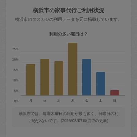
玉、など
きた場合は損害保険の対象外となるので
依頼者不在による当日キャンセル＝依頼
横浜市の家事代行ご利用状況
ご注意ください。
金額の100%＋交通費全額
横浜市のタスカジの利用データを元に掲載しています。
あわせてこちらも参照ください
：
初めて
利用します。注意しなくてはいけない点
※例：依頼日時／土曜日午前9時開始の場
利用の多い曜日は？
はありますか？
合、水曜日午前9時以降はキャンセル料が
発生
25%
水曜日9時〜金曜日9時まで＝依頼料金の
20%
50%
15%
金曜日9時～土曜日8時まで＝依頼金額の
100%
10%
土曜日8時〜実施時間＝依頼金額の100%
5%
＋交通費全額
月
火
水
木
金
土
日
0%
依頼者不在による当日キャンセル＝依頼
金額の100%＋交通費全額
横浜市では、毎週木曜日の利用が最も多く、日曜日の利
用が少ないです。(2026/08/07 時点での更新)
2. 定期契約キャンセル（定期契約のみ）