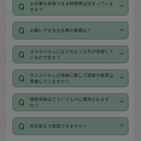
す。
丈夫です。
お仕事を依頼できる時間帯は決まっていま
料金のご請求と合わせてお支払いとなり
定期の最低利用回数は設けていない代わ
デビットカード・プリペイドカード（Vプ
すか？
ます。交通費の金額は「依頼の詳細」に
りに、一定数を超えたキャンセルは有償
リカ、au WALLETなど）
は支払にはご利
時間帯は3種類あります。いずれも１回あ
自動計算で表示されます。
でキャンセルすることが出来ます。
用いただけませんのでご注意ください。
お願いできるお仕事の範囲は？
たり３時間です。
銀行振込や現金払いも対応していませ
（例：毎週定期の場合は３回以上のキャ
ん。
掃除、整理収納、洗濯、買い物、料理、
・ＡＭ ９時～１２時
ンセルが有償（1200円、隔週定期の場合
なお、タスカジさんの交通費も、依頼料
タスカジさんにはどのような方が登録して
作り置きです。タスカジさんによってで
・ＰＭ １３時～１６時
いるのですか？
は２回以上のキャンセルが有償（1200
金のご請求と合わせてお支払いとなりま
きる仕事の範囲が異なりますので、依頼
・夜 １８時～２１時
円））
す。交通費の金額は「依頼の詳細」に自
主婦として長年の家事経験をお持ちの
する前にタスカジさんのプロフィールで
動計算で表示されます。
タスカジさんの登録に際して面接や教育は
方、栄養士・調理師といった資格者で保
確認してください。
開始時間を２時間前後変更することが可
実施していますか？
育園や学校の給食やレストランで料理関
基本的に、高所での作業や危険作業、屋
能です。依頼送信後、個別にタスカジさ
応募の際に、各自事務局との面接と説明
係の専門職に従事されていた方、日本で
外での作業は対象外です。
んにメッセージを送り調整してくださ
損害保険はどういうものに適用されます
を行っています。その後、身分証明書の
すでにハウスキーパーや英語の先生とし
か？
い。ただし、２時間を越えての調整はで
写真提出をしていただいています。外国
てお仕事をしているフィリピン出身の
きません。
依頼者とタスカジさんとの間でタスカジ
人の場合は在留カードで労働許可状況を
方、海外からの留学生、家事が好きな会
万が一、依頼した時間帯と作業時間が１
何日前まで依頼できますか？
を通して成立した作業時間内での作業に
確認しています。タスカジさんトレーニ
社員など様々なバックグラウンドの方が
時間も被らない場合、損害保険の対象外
適用されます。作業範囲は、掃除、洗
ング動画を使ったセルフトレーニングの
登録しています。
となりますので、ご注意ください。