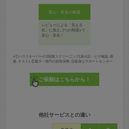
安心・安全の制度
レビューによる「見える
化」に加え､3つの制度※で
安心・安全！
※①ハウスキーパーの3段階スクリーニング(身分証・ビザ確認､面
接､テスト)､②最大一億円の損害保険､③親身なサポートセンター
他社サービスとの違い