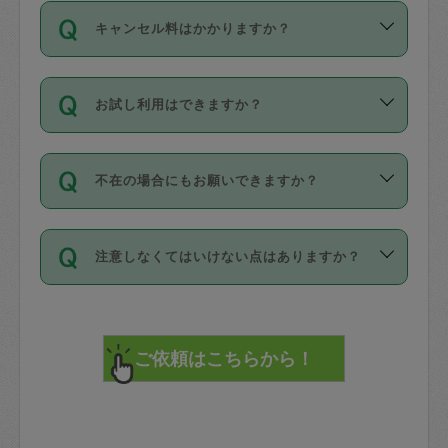
ご依頼は、現在を起点に3日後（72時間
濯、料理、作り置き、整理収納、買い物
のち、タスカジモニター宅にて３時間の
また外国人の方は英語しか話せない方、
キャンセル料はかかりますか？
以降）の日時から受付可能となっていま
です。作業中に物を壊したり、人にけが
現場トライアルを受け、合格したタスカ
日本語も話せる方など様々です。
す。
をさせたりした場合が対象で、補償金額
ジさんが活動されています。
キャンセル料には、以下の2種類がありま
ただし、72時間を切った直前の日程では
は対物1000万円、対人1億円が上限で
バックグラウンドや得意分野はプロフィ
お試し利用はできますか？
す。
タスカジさんへ「募集」をかけることが
す。
※テストセンターの講評は１件目のレビュ
ールに記載していますので、各自の得意
可能です。
ーとして記載されていますので依頼の際
分野を見極めて、目的に合わせてお仕事
「お試し利用」というメニューはありま
万が一損害が発生した場合は、その場の
に参考にしてください。
を依頼してください。
不在の場合にもお願いできますか？
せんが、「一回のみ」依頼を活用するこ
1. 直前キャンセル（定期、スポット契約
写真を撮り、
参考
：
【詳細】タスカジさんの登録に際
とによって、気に入ったタスカジさんを
共通）
タスカジサポートセンターまでご連絡く
して面接や教育は実施していますか？
不在の場合の作業はタスカジさんの同意
見つけることができます。
・タスカジさんのお仕事開始予定時間前
ださい。
注意しなくてはいけない点はありますか？
が必要です。数回の依頼ののち、タスカ
72時間を超える※と、以下のキャンセル
詳細FAQ：
損害賠償保険について教えて
ジさんと依頼者の間で十分な信頼関係が
まず、条件の合う気になるタスカジさ
料が発生します。
ください。
貴重品は紛失の際トラブルの元となるの
できたのち、タスカジさんに依頼してみ
ん、２・３人に「スポット」依頼をして
で、必ず鍵のかかるロッカーや金庫に入
てください。
みてください。
直前キャンセル料：
れて依頼者の責任の元管理するよう心掛
不在時に部屋に入るためにタスカジさん
その後、一番気に入ったタスカジさんに
72時間前〜24時間前＝依頼料金の50%
けてください。
に鍵を預ける必要がありますが、タスカ
「定期（毎週・隔週）」依頼をしてくだ
24時間前～1時間前＝依頼金額の100%
※パスポート、クレジットカード、銀行カ
ジさんが紛失した鍵によって二次的な損
さい。
1時間前〜実施時間＝依頼金額の100%＋
ード、5千円以上のアクセサリー、500円
害（たとえば、第三者の侵入など）が起
交通費全額