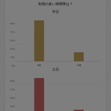
利用の多い時間帯は？
定期契約をキャンセルする場合、毎週定
期は月2回まで隔週定期は月1回までキャ
平日
ンセル料は発生しません。それ以上はキ
90%
ャンセル料が発生します。
72%
定期契約キャンセル料：
54%
・1回につき1,200円※
36%
・詳細ルールは、
こちら
を参照くださ
い。
18%
9時
13時
0%
※キャンセル料金の設定について：
土日
定期依頼1回（3時間）の金額とスポット
90%
1回（3時間）依頼した場合の金額の差額
相当で料金設定されています。
72%
54%
36%