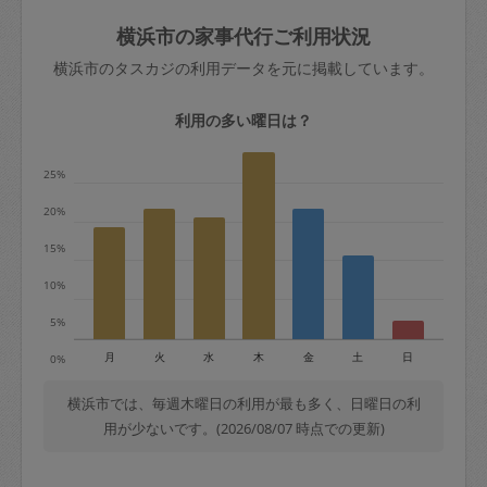
玉、など
きた場合は損害保険の対象外となるので
依頼者不在による当日キャンセル＝依頼
横浜市の家事代行ご利用状況
ご注意ください。
金額の100%＋交通費全額
横浜市のタスカジの利用データを元に掲載しています。
あわせてこちらも参照ください
：
初めて
利用します。注意しなくてはいけない点
※例：依頼日時／土曜日午前9時開始の場
利用の多い曜日は？
はありますか？
合、水曜日午前9時以降はキャンセル料が
発生
25%
水曜日9時〜金曜日9時まで＝依頼料金の
20%
50%
15%
金曜日9時～土曜日8時まで＝依頼金額の
100%
10%
土曜日8時〜実施時間＝依頼金額の100%
5%
＋交通費全額
月
火
水
木
金
土
日
0%
依頼者不在による当日キャンセル＝依頼
金額の100%＋交通費全額
横浜市では、毎週木曜日の利用が最も多く、日曜日の利
用が少ないです。(2026/08/07 時点での更新)
2. 定期契約キャンセル（定期契約のみ）