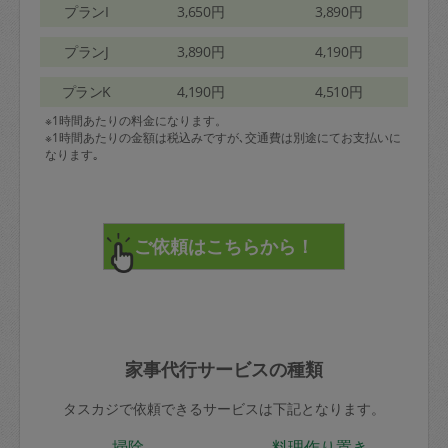
プランI
3,650円
3,890円
プランJ
3,890円
4,190円
プランK
4,190円
4,510円
※1時間あたりの料金になります。
※1時間あたりの金額は税込みですが､交通費は別途にてお支払いに
なります｡
家事代行サービスの種類
タスカジで依頼できるサービスは下記となります。
掃除
料理作り置き