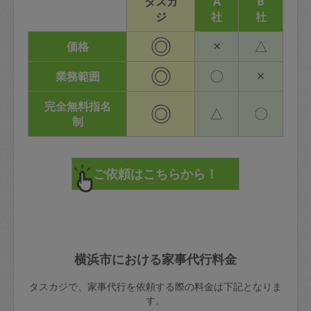
タスカ
A
B
ジ
社
社
◎
×
△
価格
◎
〇
×
業務範囲
完全無料指名
◎
△
〇
制
横浜市における家事代行料金
タスカジで、家事代行を依頼する際の料金は下記となりま
す。