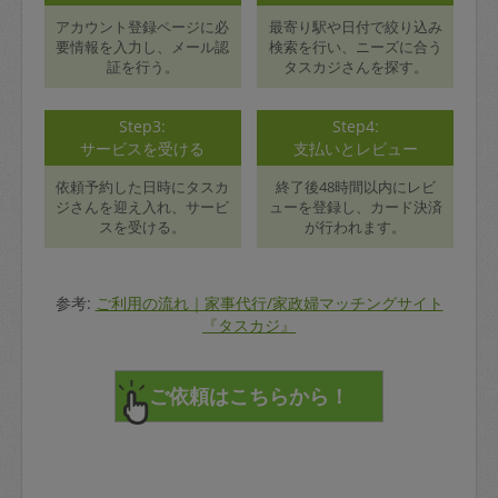
アカウント登録ページに必
最寄り駅や日付で絞り込み
要情報を入力し、メール認
検索を行い、ニーズに合う
証を行う。
タスカジさんを探す。
Step3:
Step4:
サービスを受ける
支払いとレビュー
依頼予約した日時にタスカ
終了後48時間以内にレビ
ジさんを迎え入れ、サービ
ューを登録し、カード決済
スを受ける。
が行われます。
参考:
ご利用の流れ｜家事代行/家政婦マッチングサイト
『タスカジ』