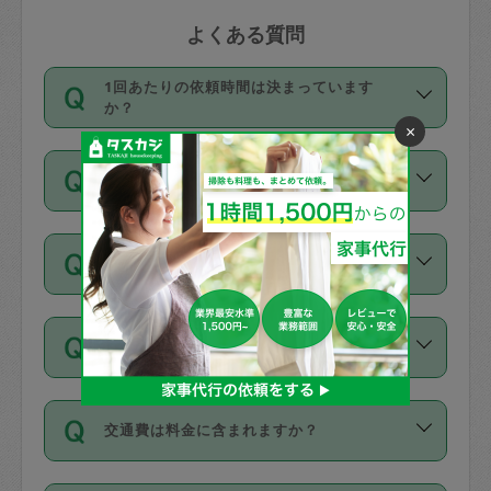
よくある質問
1回あたりの依頼時間は決まっています
か？
×
依頼1回につき3時間固定です。3時間を
価格はどうやって決まっていますか？
超えて依頼したい場合は、延長機能をご
利用ください。機能をご利用いただくに
11種類の価格帯の中からタスカジさん自
は、タスカジさんに事前に相談し、合意
支払い方法を教えてください
身が価格を選んで設定しています。
の上事前申請することが必要です。な
タスカジさんの価格設定には最初は制限
お、3時間を下回っても、値引き等はござ
お支払方法はクレジットカード（Visa／
があり、レビュー件数、レビューの平均
いません。
同じタスカジさんに定期的にお願いする場
Master／JCB／AMERICAN EXPRESS／
値、などで除々に設定可能な最高額が上
合はお得になる？
Diners Club）のみとなります。
がっていく仕組みになっています。
依頼には「スポット」と「定期（毎週｜
カード情報のご登録は、依頼リクエスト
交通費は料金に含まれますか？
隔週）」があり、「定期」の依頼は「ス
を行う際にご入力ください。プロフィー
ポット」よりお得な料金でご利用できま
ル登録時にはご入力いただかなくても大
交通費は依頼料金とは別途発生し、依頼