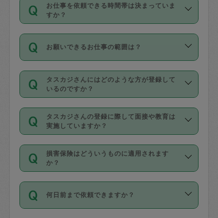
す。
丈夫です。
お仕事を依頼できる時間帯は決まっていま
料金のご請求と合わせてお支払いとなり
定期の最低利用回数は設けていない代わ
デビットカード・プリペイドカード（Vプ
すか？
ます。交通費の金額は「依頼の詳細」に
りに、一定数を超えたキャンセルは有償
リカ、au WALLETなど）
は支払にはご利
時間帯は3種類あります。いずれも１回あ
自動計算で表示されます。
でキャンセルすることが出来ます。
用いただけませんのでご注意ください。
お願いできるお仕事の範囲は？
たり３時間です。
銀行振込や現金払いも対応していませ
（例：毎週定期の場合は３回以上のキャ
ん。
掃除、整理収納、洗濯、買い物、料理、
・ＡＭ ９時～１２時
ンセルが有償（1200円、隔週定期の場合
なお、タスカジさんの交通費も、依頼料
タスカジさんにはどのような方が登録して
作り置きです。タスカジさんによってで
・ＰＭ １３時～１６時
いるのですか？
は２回以上のキャンセルが有償（1200
金のご請求と合わせてお支払いとなりま
きる仕事の範囲が異なりますので、依頼
・夜 １８時～２１時
円））
す。交通費の金額は「依頼の詳細」に自
主婦として長年の家事経験をお持ちの
する前にタスカジさんのプロフィールで
動計算で表示されます。
タスカジさんの登録に際して面接や教育は
方、栄養士・調理師といった資格者で保
確認してください。
開始時間を２時間前後変更することが可
実施していますか？
育園や学校の給食やレストランで料理関
基本的に、高所での作業や危険作業、屋
能です。依頼送信後、個別にタスカジさ
応募の際に、各自事務局との面接と説明
係の専門職に従事されていた方、日本で
外での作業は対象外です。
んにメッセージを送り調整してくださ
損害保険はどういうものに適用されます
を行っています。その後、身分証明書の
すでにハウスキーパーや英語の先生とし
か？
い。ただし、２時間を越えての調整はで
写真提出をしていただいています。外国
てお仕事をしているフィリピン出身の
きません。
依頼者とタスカジさんとの間でタスカジ
人の場合は在留カードで労働許可状況を
方、海外からの留学生、家事が好きな会
万が一、依頼した時間帯と作業時間が１
何日前まで依頼できますか？
を通して成立した作業時間内での作業に
確認しています。タスカジさんトレーニ
社員など様々なバックグラウンドの方が
時間も被らない場合、損害保険の対象外
適用されます。作業範囲は、掃除、洗
ング動画を使ったセルフトレーニングの
登録しています。
となりますので、ご注意ください。