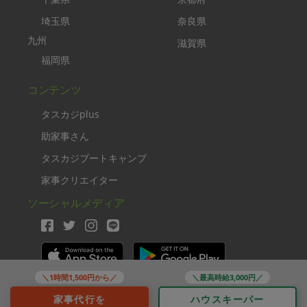
埼玉県
奈良県
九州
滋賀県
福岡県
コンテンツ
タスカジplus
助家事さん
タスカジブートキャンプ
家事クリエイター
ソーシャルメディア
＼1時間1,500円から／
＼最高時給3,000円／
Copyright TASKAJI Inc.
家事代行を
ハウスキーパー