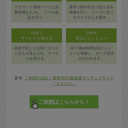
アカウント登録ページに必
最寄り駅や日付で絞り込み
要情報を入力し、メール認
検索を行い、ニーズに合う
証を行う。
タスカジさんを探す。
Step3:
Step4:
サービスを受ける
支払いとレビュー
依頼予約した日時にタスカ
終了後48時間以内にレビ
ジさんを迎え入れ、サービ
ューを登録し、カード決済
スを受ける。
が行われます。
参考:
ご利用の流れ｜家事代行/家政婦マッチングサイト
『タスカジ』