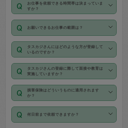
す。
丈夫です。
お仕事を依頼できる時間帯は決まっていま
料金のご請求と合わせてお支払いとなり
定期の最低利用回数は設けていない代わ
デビットカード・プリペイドカード（Vプ
すか？
ます。交通費の金額は「依頼の詳細」に
りに、一定数を超えたキャンセルは有償
リカ、au WALLETなど）
は支払にはご利
時間帯は3種類あります。いずれも１回あ
自動計算で表示されます。
でキャンセルすることが出来ます。
用いただけませんのでご注意ください。
お願いできるお仕事の範囲は？
たり３時間です。
銀行振込や現金払いも対応していませ
（例：毎週定期の場合は３回以上のキャ
ん。
掃除、整理収納、洗濯、買い物、料理、
・ＡＭ ９時～１２時
ンセルが有償（1200円、隔週定期の場合
なお、タスカジさんの交通費も、依頼料
タスカジさんにはどのような方が登録して
作り置きです。タスカジさんによってで
・ＰＭ １３時～１６時
いるのですか？
は２回以上のキャンセルが有償（1200
金のご請求と合わせてお支払いとなりま
きる仕事の範囲が異なりますので、依頼
・夜 １８時～２１時
円））
す。交通費の金額は「依頼の詳細」に自
主婦として長年の家事経験をお持ちの
する前にタスカジさんのプロフィールで
動計算で表示されます。
タスカジさんの登録に際して面接や教育は
方、栄養士・調理師といった資格者で保
確認してください。
開始時間を２時間前後変更することが可
実施していますか？
育園や学校の給食やレストランで料理関
基本的に、高所での作業や危険作業、屋
能です。依頼送信後、個別にタスカジさ
応募の際に、各自事務局との面接と説明
係の専門職に従事されていた方、日本で
外での作業は対象外です。
んにメッセージを送り調整してくださ
損害保険はどういうものに適用されます
を行っています。その後、身分証明書の
すでにハウスキーパーや英語の先生とし
か？
い。ただし、２時間を越えての調整はで
写真提出をしていただいています。外国
てお仕事をしているフィリピン出身の
きません。
依頼者とタスカジさんとの間でタスカジ
人の場合は在留カードで労働許可状況を
方、海外からの留学生、家事が好きな会
万が一、依頼した時間帯と作業時間が１
何日前まで依頼できますか？
を通して成立した作業時間内での作業に
確認しています。タスカジさんトレーニ
社員など様々なバックグラウンドの方が
時間も被らない場合、損害保険の対象外
適用されます。作業範囲は、掃除、洗
ング動画を使ったセルフトレーニングの
登録しています。
となりますので、ご注意ください。