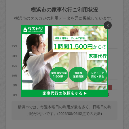
玉、など
きた場合は損害保険の対象外となるので
依頼者不在による当日キャンセル＝依頼
横浜市の家事代行ご利用状況
ご注意ください。
金額の100%＋交通費全額
横浜市のタスカジの利用データを元に掲載しています。
あわせてこちらも参照ください
：
初めて
×
利用します。注意しなくてはいけない点
※例：依頼日時／土曜日午前9時開始の場
利用の多い曜日は？
はありますか？
合、水曜日午前9時以降はキャンセル料が
発生
25%
水曜日9時〜金曜日9時まで＝依頼料金の
20%
50%
15%
金曜日9時～土曜日8時まで＝依頼金額の
100%
10%
土曜日8時〜実施時間＝依頼金額の100%
5%
＋交通費全額
月
火
水
木
金
土
日
0%
依頼者不在による当日キャンセル＝依頼
金額の100%＋交通費全額
横浜市では、毎週木曜日の利用が最も多く、日曜日の利
用が少ないです。(2026/08/06 時点での更新)
2. 定期契約キャンセル（定期契約のみ）