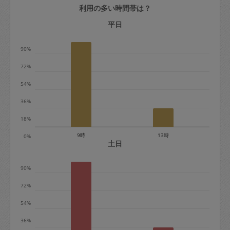
利用の多い時間帯は？
定期契約をキャンセルする場合、毎週定
期は月2回まで隔週定期は月1回までキャ
平日
ンセル料は発生しません。それ以上はキ
90%
ャンセル料が発生します。
72%
定期契約キャンセル料：
54%
・1回につき1,200円※
36%
・詳細ルールは、
こちら
を参照くださ
い。
18%
9時
13時
0%
※キャンセル料金の設定について：
土日
定期依頼1回（3時間）の金額とスポット
90%
1回（3時間）依頼した場合の金額の差額
相当で料金設定されています。
72%
54%
36%