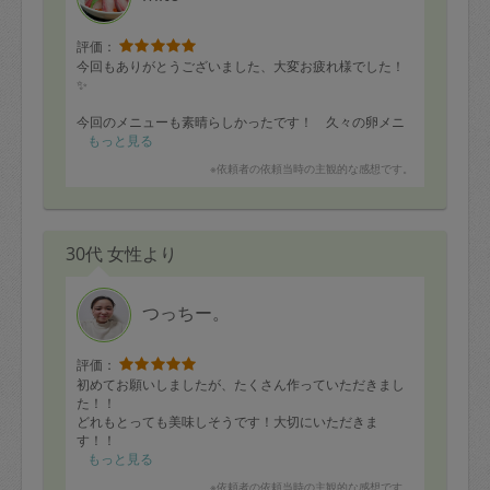
評価：
今回もありがとうございました、大変お疲れ様でした！
✨
今回のメニューも素晴らしかったです！ 久々の卵メニ
ューも嬉しかったです、またお願いします。ジャガイモ
もっと見る
とブロッコリーの、シンプルな塩味なのにすっごく美味
※依頼者の依頼当時の主観的な感想です。
しくて大好きです。カブのや、厚揚げのや、
キャベツとツナのも大好きです、好きなのばかりです。
また宜しくお願いします！😊
30代 女性より
つっちー。
評価：
初めてお願いしましたが、たくさん作っていただきまし
た！！
どれもとっても美味しそうです！大切にいただきま
す！！
長時間作業お疲れ様でした、ありがとうございました
もっと見る
(o^^o)
※依頼者の依頼当時の主観的な感想です。