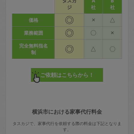
タスカ
A
B
ジ
社
社
◎
×
△
価格
◎
〇
×
業務範囲
完全無料指名
◎
△
〇
制
横浜市における家事代行料金
タスカジで、家事代行を依頼する際の料金は下記となりま
す。