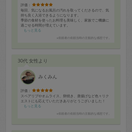
評価：
毎回、気になるお風呂の汚れを取ってくださるので、気
持ち良く入浴できるようになります。
季節の食材を使ったお料理も美味しく、家族でご機嫌に
過ごせる時間が増えています。
お料理後に作業台やコンロ周りを綺麗に拭いて下さり、
もっと見る
とても助かりました。
※依頼者の依頼当時の主観的な感想です。
次回も楽しみにしています。
30代 女性より
みくみん
評価：
スペアリブやオムライス、卵焼き、唐揚げなど色々リク
エストにも応えていただきありがとうございました！
もっと見る
※依頼者の依頼当時の主観的な感想です。