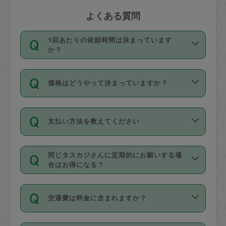
よくある質問
1回あたりの依頼時間は決まっています
か？
依頼1回につき3時間固定です。3時間を
価格はどうやって決まっていますか？
超えて依頼したい場合は、延長機能をご
利用ください。機能をご利用いただくに
11種類の価格帯の中からタスカジさん自
は、タスカジさんに事前に相談し、合意
支払い方法を教えてください
身が価格を選んで設定しています。
の上事前申請することが必要です。な
タスカジさんの価格設定には最初は制限
お、3時間を下回っても、値引き等はござ
お支払方法はクレジットカード（Visa／
があり、レビュー件数、レビューの平均
いません。
同じタスカジさんに定期的にお願いする場
Master／JCB／AMERICAN EXPRESS／
値、などで除々に設定可能な最高額が上
合はお得になる？
Diners Club）のみとなります。
がっていく仕組みになっています。
依頼には「スポット」と「定期（毎週｜
カード情報のご登録は、依頼リクエスト
交通費は料金に含まれますか？
隔週）」があり、「定期」の依頼は「ス
を行う際にご入力ください。プロフィー
ポット」よりお得な料金でご利用できま
ル登録時にはご入力いただかなくても大
交通費は依頼料金とは別途発生し、依頼