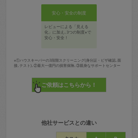
安心・安全の制度
レビューによる「見える
化」に加え､3つの制度※で
安心・安全！
※①ハウスキーパーの3段階スクリーニング(身分証・ビザ確認､面
接､テスト)､②最大一億円の損害保険､③親身なサポートセンター
他社サービスとの違い