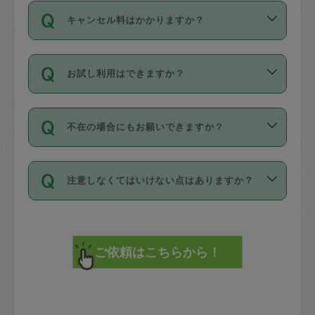
ご依頼は、現在を起点に3日後（72時間
濯、料理、作り置き、整理収納、買い物
のち、タスカジモニター宅にて３時間の
また外国人の方は英語しか話せない方、
キャンセル料はかかりますか？
以降）の日時から受付可能となっていま
です。作業中に物を壊したり、人にけが
現場トライアルを受け、合格したタスカ
日本語も話せる方など様々です。
す。
をさせたりした場合が対象で、補償金額
ジさんが活動されています。
キャンセル料には、以下の2種類がありま
ただし、72時間を切った直前の日程では
は対物1000万円、対人1億円が上限で
バックグラウンドや得意分野はプロフィ
お試し利用はできますか？
す。
タスカジさんへ「募集」をかけることが
す。
※テストセンターの講評は１件目のレビュ
ールに記載していますので、各自の得意
可能です。
ーとして記載されていますので依頼の際
分野を見極めて、目的に合わせてお仕事
「お試し利用」というメニューはありま
万が一損害が発生した場合は、その場の
に参考にしてください。
を依頼してください。
不在の場合にもお願いできますか？
せんが、「一回のみ」依頼を活用するこ
1. 直前キャンセル（定期、スポット契約
写真を撮り、
参考
：
【詳細】タスカジさんの登録に際
とによって、気に入ったタスカジさんを
共通）
タスカジサポートセンターまでご連絡く
して面接や教育は実施していますか？
不在の場合の作業はタスカジさんの同意
見つけることができます。
・タスカジさんのお仕事開始予定時間前
ださい。
注意しなくてはいけない点はありますか？
が必要です。数回の依頼ののち、タスカ
72時間を超える※と、以下のキャンセル
詳細FAQ：
損害賠償保険について教えて
ジさんと依頼者の間で十分な信頼関係が
まず、条件の合う気になるタスカジさ
料が発生します。
ください。
貴重品は紛失の際トラブルの元となるの
できたのち、タスカジさんに依頼してみ
ん、２・３人に「スポット」依頼をして
で、必ず鍵のかかるロッカーや金庫に入
てください。
みてください。
直前キャンセル料：
れて依頼者の責任の元管理するよう心掛
不在時に部屋に入るためにタスカジさん
その後、一番気に入ったタスカジさんに
72時間前〜24時間前＝依頼料金の50%
けてください。
に鍵を預ける必要がありますが、タスカ
「定期（毎週・隔週）」依頼をしてくだ
24時間前～1時間前＝依頼金額の100%
※パスポート、クレジットカード、銀行カ
ジさんが紛失した鍵によって二次的な損
さい。
1時間前〜実施時間＝依頼金額の100%＋
ード、5千円以上のアクセサリー、500円
害（たとえば、第三者の侵入など）が起
交通費全額