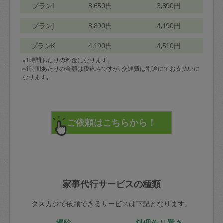
プランI
3,650円
3,890円
プランJ
3,890円
4,190円
プランK
4,190円
4,510円
※1時間あたりの料金になります。
※1時間あたりの金額は税込みですが､交通費は別途にてお支払いに
なります｡
家事代行サービスの種類
タスカジで依頼できるサービスは下記となります。
掃除
料理作り置き