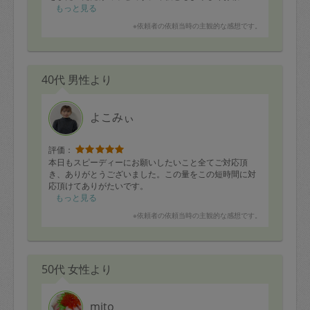
たします。
もっと見る
※依頼者の依頼当時の主観的な感想です。
40代 男性より
よこみぃ
評価：
本日もスピーディーにお願いしたいこと全てご対応頂
き、ありがとうございました。この量をこの短時間に対
応頂けてありがたいです。
もっと見る
※依頼者の依頼当時の主観的な感想です。
50代 女性より
mito