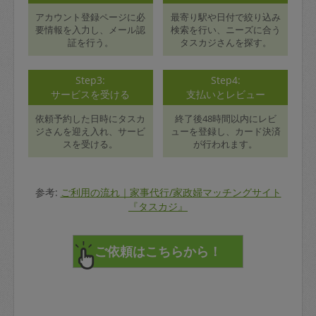
アカウント登録ページに必
最寄り駅や日付で絞り込み
要情報を入力し、メール認
検索を行い、ニーズに合う
証を行う。
タスカジさんを探す。
Step3:
Step4:
サービスを受ける
支払いとレビュー
依頼予約した日時にタスカ
終了後48時間以内にレビ
ジさんを迎え入れ、サービ
ューを登録し、カード決済
スを受ける。
が行われます。
参考:
ご利用の流れ｜家事代行/家政婦マッチングサイト
『タスカジ』