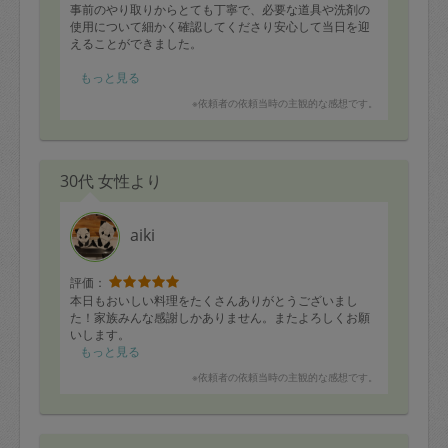
事前のやり取りからとても丁寧で、必要な道具や洗剤の
使用について細かく確認してくださり安心して当日を迎
えることができました。
小さな子どもがいることにも配慮してくださり、カビ取
もっと見る
り剤の使用についてもこちらの希望を確認しながら進め
※依頼者の依頼当時の主観的な感想です。
てくださいました。
特に水回りは、気になりながらも日々の生活に追われて
なかなか手を付けられずにいた場所だったので、今回き
30代 女性より
れいにしていただけて本当に助かりました。おかげさま
で気持ちよく過ごせるようになり、とても嬉しいです。
終始感じがよく、安心してお任せできる方でした。
aiki
評価：
本日もおいしい料理をたくさんありがとうございまし
た！家族みんな感謝しかありません。またよろしくお願
いします。
もっと見る
※依頼者の依頼当時の主観的な感想です。