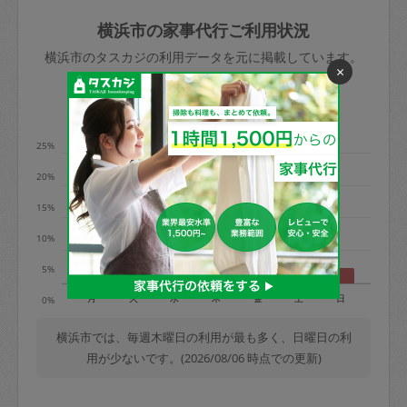
玉、など
きた場合は損害保険の対象外となるので
依頼者不在による当日キャンセル＝依頼
横浜市の家事代行ご利用状況
ご注意ください。
金額の100%＋交通費全額
横浜市のタスカジの利用データを元に掲載しています。
あわせてこちらも参照ください
：
初めて
×
利用します。注意しなくてはいけない点
※例：依頼日時／土曜日午前9時開始の場
利用の多い曜日は？
はありますか？
合、水曜日午前9時以降はキャンセル料が
発生
25%
水曜日9時〜金曜日9時まで＝依頼料金の
20%
50%
15%
金曜日9時～土曜日8時まで＝依頼金額の
100%
10%
土曜日8時〜実施時間＝依頼金額の100%
5%
＋交通費全額
月
火
水
木
金
土
日
0%
依頼者不在による当日キャンセル＝依頼
金額の100%＋交通費全額
横浜市では、毎週木曜日の利用が最も多く、日曜日の利
用が少ないです。(2026/08/06 時点での更新)
2. 定期契約キャンセル（定期契約のみ）