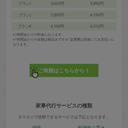
プランI
3,650円
3,890円
プランJ
3,890円
4,190円
プランK
4,190円
4,510円
※1時間あたりの料金になります。
※1時間あたりの金額は税込みですが､交通費は別途にてお支払いに
なります｡
家事代行サービスの種類
タスカジで依頼できるサービスは下記となります。
掃除
料理作り置き