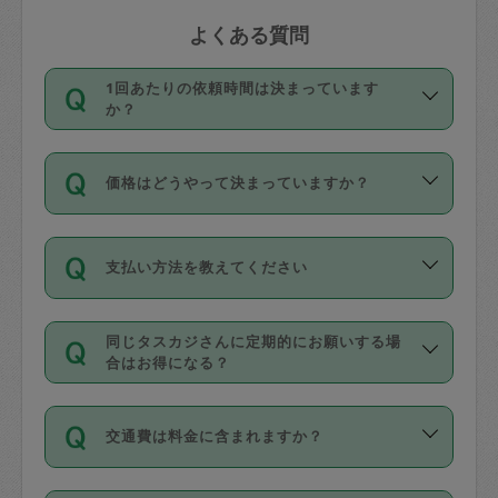
よくある質問
1回あたりの依頼時間は決まっています
か？
依頼1回につき3時間固定です。3時間を
価格はどうやって決まっていますか？
超えて依頼したい場合は、延長機能をご
利用ください。機能をご利用いただくに
11種類の価格帯の中からタスカジさん自
は、タスカジさんに事前に相談し、合意
支払い方法を教えてください
身が価格を選んで設定しています。
の上事前申請することが必要です。な
タスカジさんの価格設定には最初は制限
お、3時間を下回っても、値引き等はござ
お支払方法はクレジットカード（Visa／
があり、レビュー件数、レビューの平均
いません。
同じタスカジさんに定期的にお願いする場
Master／JCB／AMERICAN EXPRESS／
値、などで除々に設定可能な最高額が上
合はお得になる？
Diners Club）のみとなります。
がっていく仕組みになっています。
依頼には「スポット」と「定期（毎週｜
カード情報のご登録は、依頼リクエスト
交通費は料金に含まれますか？
隔週）」があり、「定期」の依頼は「ス
を行う際にご入力ください。プロフィー
ポット」よりお得な料金でご利用できま
ル登録時にはご入力いただかなくても大
交通費は依頼料金とは別途発生し、依頼