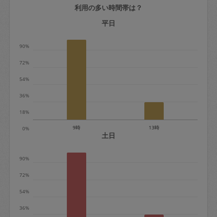
利用の多い時間帯は？
定期契約をキャンセルする場合、毎週定
期は月2回まで隔週定期は月1回までキャ
平日
ンセル料は発生しません。それ以上はキ
90%
ャンセル料が発生します。
72%
定期契約キャンセル料：
54%
・1回につき1,200円※
36%
・詳細ルールは、
こちら
を参照くださ
い。
18%
9時
13時
0%
※キャンセル料金の設定について：
土日
定期依頼1回（3時間）の金額とスポット
90%
1回（3時間）依頼した場合の金額の差額
相当で料金設定されています。
72%
54%
36%