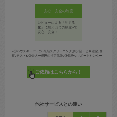
安心・安全の制度
レビューによる「見える
化」に加え､3つの制度※で
安心・安全！
※①ハウスキーパーの3段階スクリーニング(身分証・ビザ確認､面
接､テスト)､②最大一億円の損害保険､③親身なサポートセンター
他社サービスとの違い