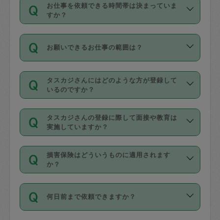
す。
丈夫です。
お仕事を依頼できる時間帯は決まっていま
料金のご請求と合わせてお支払いとなり
定期の最低利用回数は設けていない代わ
デビットカード・プリペイドカード（Vプ
すか？
ます。交通費の金額は「依頼の詳細」に
りに、一定数を超えたキャンセルは有償
リカ、au WALLETなど）
は支払にはご利
時間帯は3種類あります。いずれも１回あ
自動計算で表示されます。
でキャンセルすることが出来ます。
用いただけませんのでご注意ください。
お願いできるお仕事の範囲は？
たり３時間です。
銀行振込や現金払いも対応していませ
（例：毎週定期の場合は３回以上のキャ
ん。
掃除、整理収納、洗濯、買い物、料理、
・ＡＭ ９時～１２時
ンセルが有償（1200円、隔週定期の場合
なお、タスカジさんの交通費も、依頼料
タスカジさんにはどのような方が登録して
作り置きです。タスカジさんによってで
・ＰＭ １３時～１６時
いるのですか？
は２回以上のキャンセルが有償（1200
金のご請求と合わせてお支払いとなりま
きる仕事の範囲が異なりますので、依頼
・夜 １８時～２１時
円））
す。交通費の金額は「依頼の詳細」に自
主婦として長年の家事経験をお持ちの
する前にタスカジさんのプロフィールで
動計算で表示されます。
タスカジさんの登録に際して面接や教育は
方、栄養士・調理師といった資格者で保
確認してください。
開始時間を２時間前後変更することが可
実施していますか？
育園や学校の給食やレストランで料理関
基本的に、高所での作業や危険作業、屋
能です。依頼送信後、個別にタスカジさ
応募の際に、各自事務局との面接と説明
係の専門職に従事されていた方、日本で
外での作業は対象外です。
んにメッセージを送り調整してくださ
損害保険はどういうものに適用されます
を行っています。その後、身分証明書の
すでにハウスキーパーや英語の先生とし
か？
い。ただし、２時間を越えての調整はで
写真提出をしていただいています。外国
てお仕事をしているフィリピン出身の
きません。
依頼者とタスカジさんとの間でタスカジ
人の場合は在留カードで労働許可状況を
方、海外からの留学生、家事が好きな会
万が一、依頼した時間帯と作業時間が１
何日前まで依頼できますか？
を通して成立した作業時間内での作業に
確認しています。タスカジさんトレーニ
社員など様々なバックグラウンドの方が
時間も被らない場合、損害保険の対象外
適用されます。作業範囲は、掃除、洗
ング動画を使ったセルフトレーニングの
登録しています。
となりますので、ご注意ください。