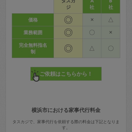
タスカ
A
B
ジ
社
社
◎
×
△
価格
◎
〇
×
業務範囲
完全無料指名
◎
△
〇
制
横浜市における家事代行料金
タスカジで、家事代行を依頼する際の料金は下記となりま
す。