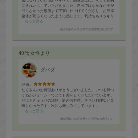
気になっていた箇所をすべて、想像以上に、そして劇的
にきれいにしていただきました。自分ではなかなか手が
回らなかった場所まで丁寧に仕上げてくださり、お部屋
全体が明るくなったように感じます。気持ちもスッキリ
しました。お仕事もとても丁寧で、安心してお任せでき
もっと見る
ました。またぜひお願いしたいと思います。本当にあり
※依頼者の依頼当時の主観的な感想です。
がとうございました。
40代 女性より
ダバダ
評価：
たくさんのお料理ありがとうございました。いつも鶏つ
くねがジューシーでとても美味しくいただいています。
他にもきゅうりの漬物、鮭のお料理、チキン料理など美
味しかったです。次回も楽しみにしています。
もっと見る
※依頼者の依頼当時の主観的な感想です。