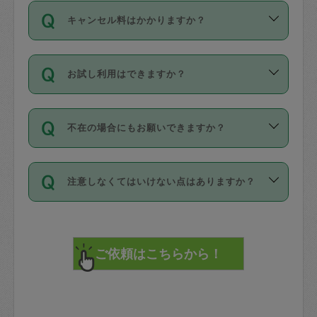
ご依頼は、現在を起点に3日後（72時間
濯、料理、作り置き、整理収納、買い物
のち、タスカジモニター宅にて３時間の
また外国人の方は英語しか話せない方、
キャンセル料はかかりますか？
以降）の日時から受付可能となっていま
です。作業中に物を壊したり、人にけが
現場トライアルを受け、合格したタスカ
日本語も話せる方など様々です。
す。
をさせたりした場合が対象で、補償金額
ジさんが活動されています。
キャンセル料には、以下の2種類がありま
ただし、72時間を切った直前の日程では
は対物1000万円、対人1億円が上限で
バックグラウンドや得意分野はプロフィ
お試し利用はできますか？
す。
タスカジさんへ「募集」をかけることが
す。
※テストセンターの講評は１件目のレビュ
ールに記載していますので、各自の得意
可能です。
ーとして記載されていますので依頼の際
分野を見極めて、目的に合わせてお仕事
「お試し利用」というメニューはありま
万が一損害が発生した場合は、その場の
に参考にしてください。
を依頼してください。
不在の場合にもお願いできますか？
せんが、「一回のみ」依頼を活用するこ
1. 直前キャンセル（定期、スポット契約
写真を撮り、
参考
：
【詳細】タスカジさんの登録に際
とによって、気に入ったタスカジさんを
共通）
タスカジサポートセンターまでご連絡く
して面接や教育は実施していますか？
不在の場合の作業はタスカジさんの同意
見つけることができます。
・タスカジさんのお仕事開始予定時間前
ださい。
注意しなくてはいけない点はありますか？
が必要です。数回の依頼ののち、タスカ
72時間を超える※と、以下のキャンセル
詳細FAQ：
損害賠償保険について教えて
ジさんと依頼者の間で十分な信頼関係が
まず、条件の合う気になるタスカジさ
料が発生します。
ください。
貴重品は紛失の際トラブルの元となるの
できたのち、タスカジさんに依頼してみ
ん、２・３人に「スポット」依頼をして
で、必ず鍵のかかるロッカーや金庫に入
てください。
みてください。
直前キャンセル料：
れて依頼者の責任の元管理するよう心掛
不在時に部屋に入るためにタスカジさん
その後、一番気に入ったタスカジさんに
72時間前〜24時間前＝依頼料金の50%
けてください。
に鍵を預ける必要がありますが、タスカ
「定期（毎週・隔週）」依頼をしてくだ
24時間前～1時間前＝依頼金額の100%
※パスポート、クレジットカード、銀行カ
ジさんが紛失した鍵によって二次的な損
さい。
1時間前〜実施時間＝依頼金額の100%＋
ード、5千円以上のアクセサリー、500円
害（たとえば、第三者の侵入など）が起
交通費全額