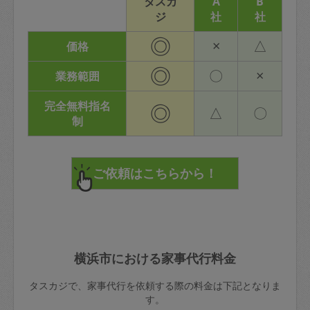
タスカ
A
B
ジ
社
社
◎
×
△
価格
◎
〇
×
業務範囲
完全無料指名
◎
△
〇
制
横浜市における家事代行料金
タスカジで、家事代行を依頼する際の料金は下記となりま
す。