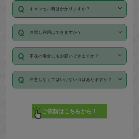
ご依頼は、現在を起点に3日後（72時間
濯、料理、作り置き、整理収納、買い物
のち、タスカジモニター宅にて３時間の
また外国人の方は英語しか話せない方、
キャンセル料はかかりますか？
以降）の日時から受付可能となっていま
です。作業中に物を壊したり、人にけが
現場トライアルを受け、合格したタスカ
日本語も話せる方など様々です。
す。
をさせたりした場合が対象で、補償金額
ジさんが活動されています。
キャンセル料には、以下の2種類がありま
ただし、72時間を切った直前の日程では
は対物1000万円、対人1億円が上限で
バックグラウンドや得意分野はプロフィ
お試し利用はできますか？
す。
タスカジさんへ「募集」をかけることが
す。
※テストセンターの講評は１件目のレビュ
ールに記載していますので、各自の得意
可能です。
ーとして記載されていますので依頼の際
分野を見極めて、目的に合わせてお仕事
「お試し利用」というメニューはありま
万が一損害が発生した場合は、その場の
に参考にしてください。
を依頼してください。
不在の場合にもお願いできますか？
せんが、「一回のみ」依頼を活用するこ
1. 直前キャンセル（定期、スポット契約
写真を撮り、
参考
：
【詳細】タスカジさんの登録に際
とによって、気に入ったタスカジさんを
共通）
タスカジサポートセンターまでご連絡く
して面接や教育は実施していますか？
不在の場合の作業はタスカジさんの同意
見つけることができます。
・タスカジさんのお仕事開始予定時間前
ださい。
注意しなくてはいけない点はありますか？
が必要です。数回の依頼ののち、タスカ
72時間を超える※と、以下のキャンセル
詳細FAQ：
損害賠償保険について教えて
ジさんと依頼者の間で十分な信頼関係が
まず、条件の合う気になるタスカジさ
料が発生します。
ください。
貴重品は紛失の際トラブルの元となるの
できたのち、タスカジさんに依頼してみ
ん、２・３人に「スポット」依頼をして
で、必ず鍵のかかるロッカーや金庫に入
てください。
みてください。
直前キャンセル料：
れて依頼者の責任の元管理するよう心掛
不在時に部屋に入るためにタスカジさん
その後、一番気に入ったタスカジさんに
72時間前〜24時間前＝依頼料金の50%
けてください。
に鍵を預ける必要がありますが、タスカ
「定期（毎週・隔週）」依頼をしてくだ
24時間前～1時間前＝依頼金額の100%
※パスポート、クレジットカード、銀行カ
ジさんが紛失した鍵によって二次的な損
さい。
1時間前〜実施時間＝依頼金額の100%＋
ード、5千円以上のアクセサリー、500円
害（たとえば、第三者の侵入など）が起
交通費全額