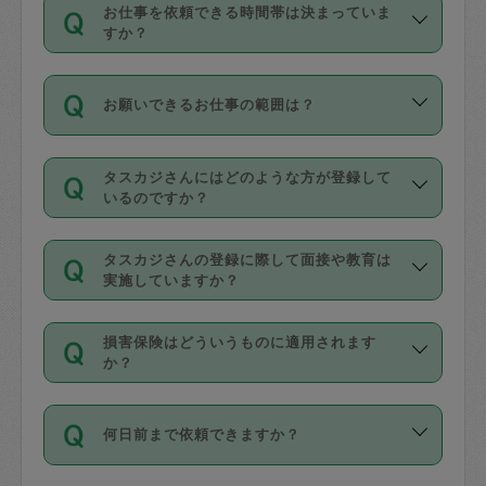
す。
丈夫です。
お仕事を依頼できる時間帯は決まっていま
料金のご請求と合わせてお支払いとなり
定期の最低利用回数は設けていない代わ
デビットカード・プリペイドカード（Vプ
すか？
ます。交通費の金額は「依頼の詳細」に
りに、一定数を超えたキャンセルは有償
リカ、au WALLETなど）
は支払にはご利
時間帯は3種類あります。いずれも１回あ
自動計算で表示されます。
でキャンセルすることが出来ます。
用いただけませんのでご注意ください。
お願いできるお仕事の範囲は？
たり３時間です。
銀行振込や現金払いも対応していませ
（例：毎週定期の場合は３回以上のキャ
ん。
掃除、整理収納、洗濯、買い物、料理、
・ＡＭ ９時～１２時
ンセルが有償（1200円、隔週定期の場合
なお、タスカジさんの交通費も、依頼料
タスカジさんにはどのような方が登録して
作り置きです。タスカジさんによってで
・ＰＭ １３時～１６時
いるのですか？
は２回以上のキャンセルが有償（1200
金のご請求と合わせてお支払いとなりま
きる仕事の範囲が異なりますので、依頼
・夜 １８時～２１時
円））
す。交通費の金額は「依頼の詳細」に自
主婦として長年の家事経験をお持ちの
する前にタスカジさんのプロフィールで
動計算で表示されます。
タスカジさんの登録に際して面接や教育は
方、栄養士・調理師といった資格者で保
確認してください。
開始時間を２時間前後変更することが可
実施していますか？
育園や学校の給食やレストランで料理関
基本的に、高所での作業や危険作業、屋
能です。依頼送信後、個別にタスカジさ
応募の際に、各自事務局との面接と説明
係の専門職に従事されていた方、日本で
外での作業は対象外です。
んにメッセージを送り調整してくださ
損害保険はどういうものに適用されます
を行っています。その後、身分証明書の
すでにハウスキーパーや英語の先生とし
か？
い。ただし、２時間を越えての調整はで
写真提出をしていただいています。外国
てお仕事をしているフィリピン出身の
きません。
依頼者とタスカジさんとの間でタスカジ
人の場合は在留カードで労働許可状況を
方、海外からの留学生、家事が好きな会
万が一、依頼した時間帯と作業時間が１
何日前まで依頼できますか？
を通して成立した作業時間内での作業に
確認しています。タスカジさんトレーニ
社員など様々なバックグラウンドの方が
時間も被らない場合、損害保険の対象外
適用されます。作業範囲は、掃除、洗
ング動画を使ったセルフトレーニングの
登録しています。
となりますので、ご注意ください。