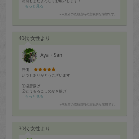
次回もまたよろしくお願いします！
もっと見る
※依頼者の依頼当時の主観的な感想です。
40代 女性より
Aya・San
評価：
いつもありがとうございます！
①塩唐揚げ
②とうもろこしのかき揚げ
③ ささみ、梅、大葉の春巻
もっと見る
④ サクサク甘辛チキン
※依頼者の依頼当時の主観的な感想です。
⑤ 蓮根とベーコンのきんぴら
⑥にんじんしりしり
⑦ かぼちゃと玉ねぎのポタージュ
⑧ ビーフシチュー
30代 女性より
⑨生姜の炊き込みごはん