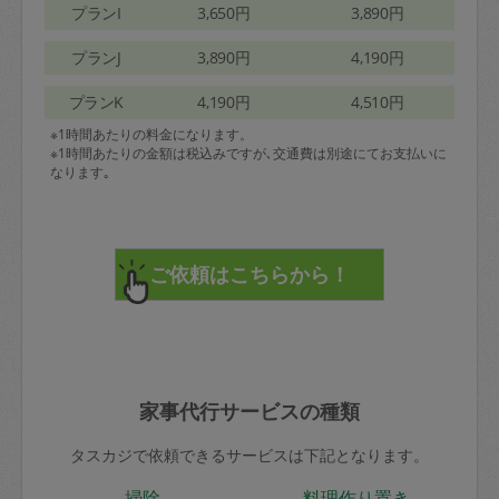
プランI
3,650円
3,890円
プランJ
3,890円
4,190円
プランK
4,190円
4,510円
※1時間あたりの料金になります。
※1時間あたりの金額は税込みですが､交通費は別途にてお支払いに
なります｡
家事代行サービスの種類
タスカジで依頼できるサービスは下記となります。
掃除
料理作り置き