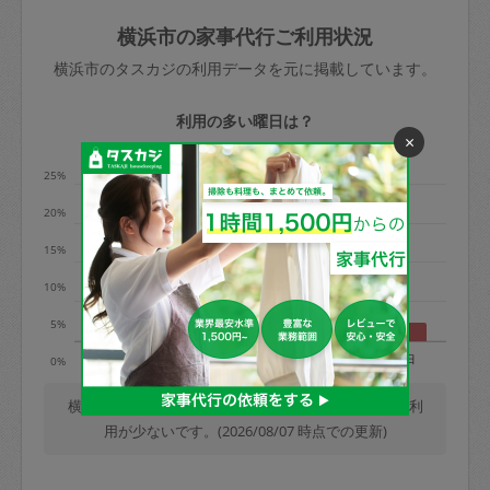
玉、など
きた場合は損害保険の対象外となるので
依頼者不在による当日キャンセル＝依頼
横浜市の家事代行ご利用状況
ご注意ください。
金額の100%＋交通費全額
横浜市のタスカジの利用データを元に掲載しています。
あわせてこちらも参照ください
：
初めて
利用します。注意しなくてはいけない点
※例：依頼日時／土曜日午前9時開始の場
利用の多い曜日は？
はありますか？
×
合、水曜日午前9時以降はキャンセル料が
発生
25%
水曜日9時〜金曜日9時まで＝依頼料金の
20%
50%
15%
金曜日9時～土曜日8時まで＝依頼金額の
100%
10%
土曜日8時〜実施時間＝依頼金額の100%
5%
＋交通費全額
月
火
水
木
金
土
日
0%
依頼者不在による当日キャンセル＝依頼
金額の100%＋交通費全額
横浜市では、毎週木曜日の利用が最も多く、日曜日の利
用が少ないです。(2026/08/07 時点での更新)
2. 定期契約キャンセル（定期契約のみ）