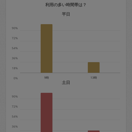
利用の多い時間帯は？
定期契約をキャンセルする場合、毎週定
期は月2回まで隔週定期は月1回までキャ
平日
ンセル料は発生しません。それ以上はキ
90%
ャンセル料が発生します。
72%
定期契約キャンセル料：
54%
・1回につき1,200円※
36%
・詳細ルールは、
こちら
を参照くださ
い。
18%
9時
13時
0%
※キャンセル料金の設定について：
土日
定期依頼1回（3時間）の金額とスポット
90%
1回（3時間）依頼した場合の金額の差額
相当で料金設定されています。
72%
54%
36%