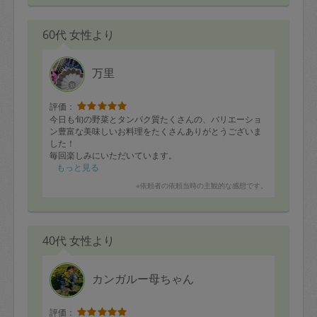
60代 女性より
万里
評価：
今日も旬の野菜とタンパク質たくさんの、バリエーショ
ン豊富な美味しいお料理をたくさんありがとうございま
した！
毎回楽しみにいただいています。
次回もよろしくお願いいたします。
もっと見る
※依頼者の依頼当時の主観的な感想です。
40代 女性より
カンガルー母ちゃん
評価：