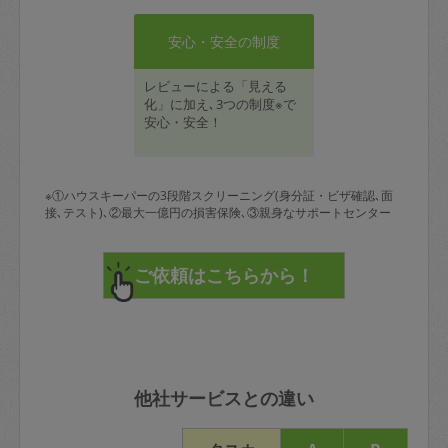
安心・安全の制度
レビューによる「見える
化」に加え､3つの制度※で
安心・安全！
※①ハウスキーパーの3段階スクリーニング(身分証・ビザ確認､面
接､テスト)､②最大一億円の損害保険､③親身なサポートセンター
他社サービスとの違い