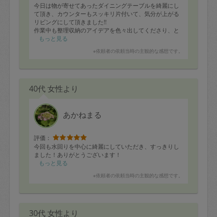
今日は物が寄せてあったダイニングテーブルを綺麗にし
て頂き、カウンターもスッキリ片付いて、気分が上がる
リビングにして頂きました!!
作業中も整理収納のアイデアを色々出してくださり、と
ても楽しい時間です。
もっと見る
どんどん住みやすい部屋になって嬉しいです!!
※依頼者の依頼当時の主観的な感想です。
理想の家目指して今後とも伴走お願い致します!!
40代 女性より
あかねまる
評価：
今回も水回りを中心に綺麗にしていただき、すっきりし
ました！ありがとうございます！
もっと見る
※依頼者の依頼当時の主観的な感想です。
30代 女性より