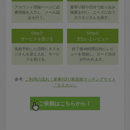
アカウント登録ページに必
最寄り駅や日付で絞り込み
要情報を入力し、メール認
検索を行い、ニーズに合う
証を行う。
タスカジさんを探す。
Step3:
Step4:
サービスを受ける
支払いとレビュー
依頼予約した日時にタスカ
終了後48時間以内にレビ
ジさんを迎え入れ、サービ
ューを登録し、カード決済
スを受ける。
が行われます。
参考:
ご利用の流れ｜家事代行/家政婦マッチングサイト
『タスカジ』