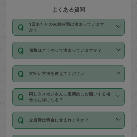
よくある質問
1回あたりの依頼時間は決まっています
か？
依頼1回につき3時間固定です。3時間を
価格はどうやって決まっていますか？
超えて依頼したい場合は、延長機能をご
利用ください。機能をご利用いただくに
11種類の価格帯の中からタスカジさん自
は、タスカジさんに事前に相談し、合意
支払い方法を教えてください
身が価格を選んで設定しています。
の上事前申請することが必要です。な
タスカジさんの価格設定には最初は制限
お、3時間を下回っても、値引き等はござ
お支払方法はクレジットカード（Visa／
があり、レビュー件数、レビューの平均
いません。
同じタスカジさんに定期的にお願いする場
Master／JCB／AMERICAN EXPRESS／
値、などで除々に設定可能な最高額が上
合はお得になる？
Diners Club）のみとなります。
がっていく仕組みになっています。
依頼には「スポット」と「定期（毎週｜
カード情報のご登録は、依頼リクエスト
交通費は料金に含まれますか？
隔週）」があり、「定期」の依頼は「ス
を行う際にご入力ください。プロフィー
ポット」よりお得な料金でご利用できま
ル登録時にはご入力いただかなくても大
交通費は依頼料金とは別途発生し、依頼