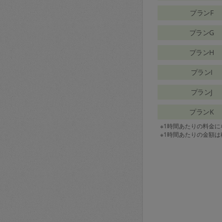
プランF
プランG
プランH
プランI
プランJ
プランK
※1時間あたりの料金
※1時間あたりの金額