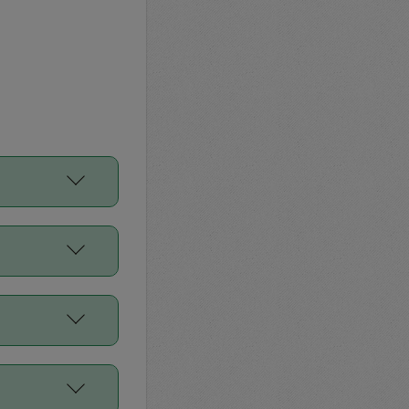
をご利用くださ
前申請すること
平均値、などで
／Diners