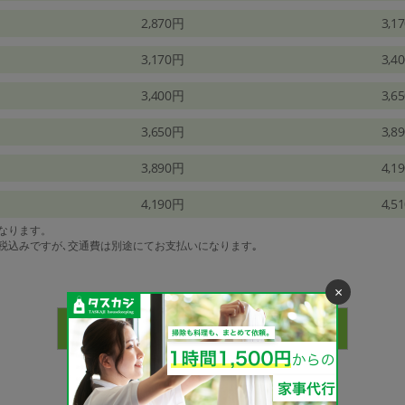
2,870円
3,1
3,170円
3,4
3,400円
3,6
3,650円
3,8
3,890円
4,1
4,190円
4,5
になります。
は税込みですが､交通費は別途にてお支払いになります｡
×