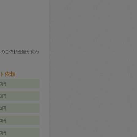
りのご依頼金額が変わ
ト依頼
00円
00円
50円
80円
70円