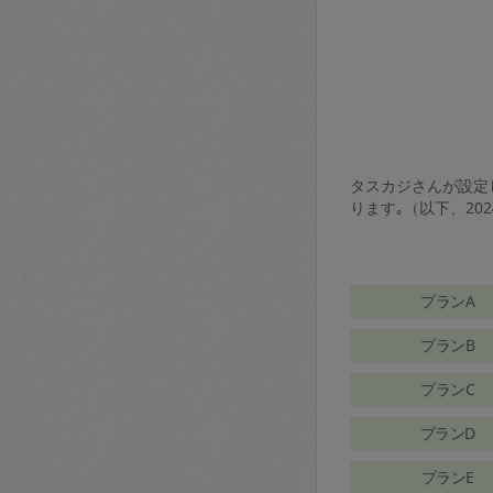
タスカジさんが設定し
ります｡（以下、20
プランA
プランB
プランC
プランD
プランE