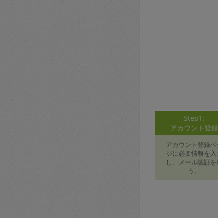
Step1:
アカウント登
アカウント登録ペ
ジに必要情報を入
し、メール認証を
う。