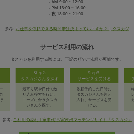
- AM 9:00 ~ 12:00
- PM 13:00 ~ 16:00
- 夜 18:00 ~ 21:00
参考:
お仕事を依頼できる時間帯は決まっていますか？ | タスカジ
サービス利用の流れ
タスカジを利用する際には、下記の順でご依頼が可能です。
Step2:
Step3:
録
タスカジさんを探す
サービスを受ける
ー
最寄り駅や日付で絞
依頼予約した日時に
力
り込み検索を行い、
タスカジさんを迎え
行
ニーズに合うタスカ
入れ、サービスを受
ジさんを探す。
ける。
参考:
ご利用の流れ｜家事代行/家政婦マッチングサイト『タスカジ』