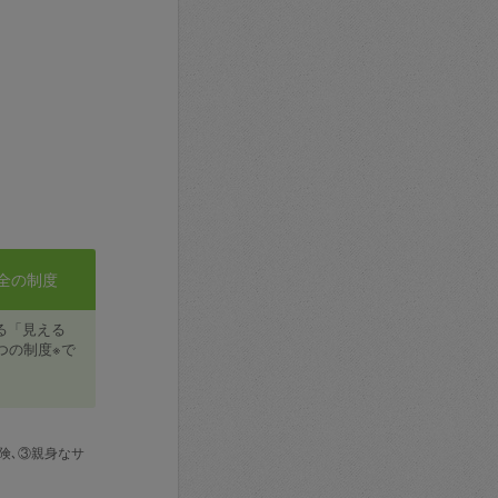
全の制度
る「見える
つの制度※で
険､③親身なサ