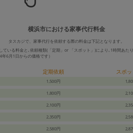
横浜市における家事代行料金
タスカジで、家事代行を依頼する際の料金は下記となります。
ている料金と､依頼種類(「定期」or 「スポット」)により､1時間あた
24年6月1日からの価格です）
定期依頼
スポッ
1,500円
1,8
1,800円
2,1
2,100円
2,3
2,350円
2,5
2,580円
2,8