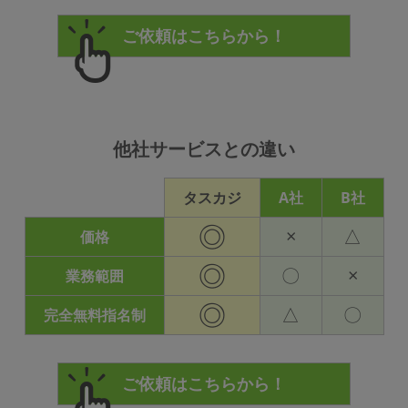
他社サービスとの違い
タスカジ
A社
B社
◎
×
△
価格
◎
〇
×
業務範囲
◎
△
〇
完全無料指名制