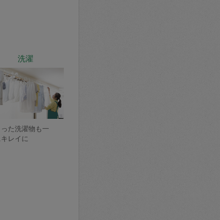
洗濯
まった洗濯物も一
にキレイに