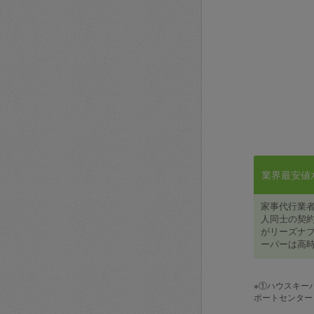
業界最安値水準
家事代行業
人同士の契約
がリーズナブ
ーパーは高時
※①ハウスキー
ポートセンター