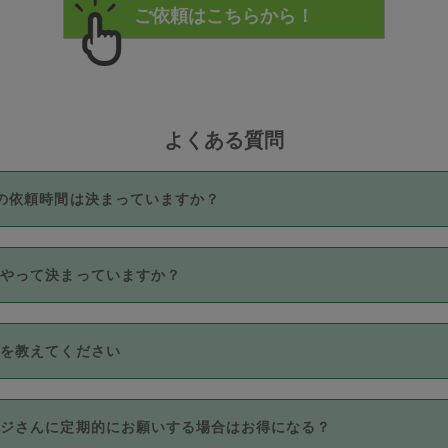
よくある質問
の依頼時間は決まっていますか？
つき3時間固定です。3時間を超えて依頼したい場合は、延長機能
うやって決まっていますか？
をご利用いただくには、タスカジさんに事前に相談し、合意の上事
。なお、3時間を下回っても、値引き等はございません。
価格帯の中からタスカジさん自身が価格を選んで設定しています。
法を教えてください
さんの価格設定には最初は制限があり、レビュー件数、レビューの
定可能な最高額が上がっていく仕組みになっています。
クレジットカード（Visa／Master／JCB／AMERICAN EXPRESS
カジさんに定期的にお願いする場合はお得になる？
のみとなります。