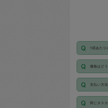
1回あたり
依頼1回に
価格はど
い。機能
が必要です
11種類の
支払い方
タスカジ
除々に設
お支払方法は
同じタス
Club）