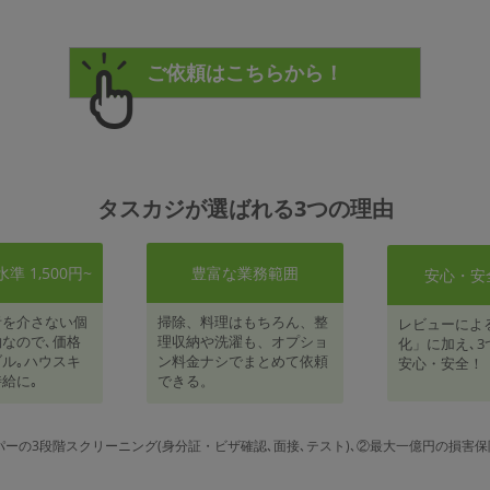
タスカジが選ばれる3つの理由
 1,500円~
豊富な業務範囲
安心・安
者を介さない個
掃除、料理はもちろん、整
レビューによ
なので､価格
理収納や洗濯も、オプショ
化」に加え､3
ル｡ハウスキ
ン料金ナシでまとめて依頼
安心・安全！
給に｡
できる。
パーの3段階スクリーニング(身分証・ビザ確認､面接､テスト)､②最大一億円の損害保