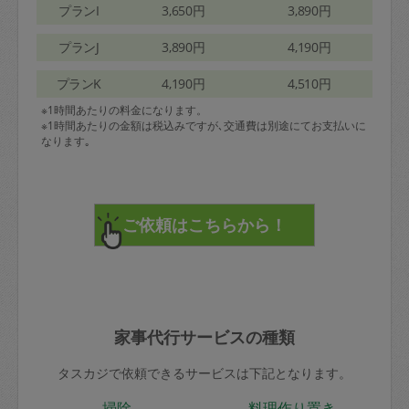
プランI
3,650円
3,890円
プランJ
3,890円
4,190円
プランK
4,190円
4,510円
※1時間あたりの料金になります。
※1時間あたりの金額は税込みですが､交通費は別途にてお支払いに
なります｡
家事代行サービスの種類
タスカジで依頼できるサービスは下記となります。
掃除
料理作り置き