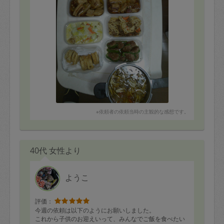
・鶏の照り焼き
・大根ナマス
・筑前煮
本当にありがとうございました。また日程を確認の上
で、ぜひともお願いしたいです。
※依頼者の依頼当時の主観的な感想です。
40代 女性より
ようこ
評価：
今週の依頼は以下のようにお願いしました。
これから子供のお迎えいって、みんなでご飯を食べたい