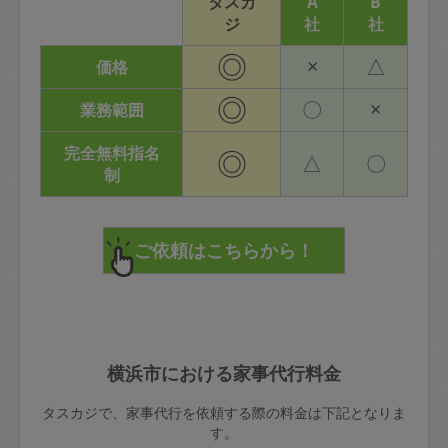
タスカ
A
B
ジ
社
社
◎
×
△
価格
◎
〇
×
業務範囲
完全無料指名
◎
△
〇
制
横浜市における家事代行料金
タスカジで、家事代行を依頼する際の料金は下記となりま
す。