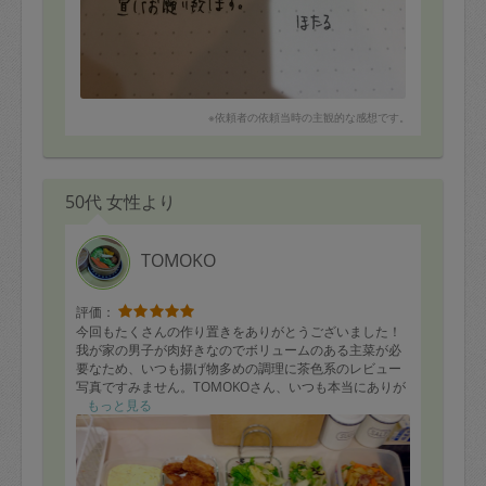
※依頼者の依頼当時の主観的な感想です。
50代 女性より
TOMOKO
評価：
今回もたくさんの作り置きをありがとうございました！
我が家の男子が肉好きなのでボリュームのある主菜が必
要なため、いつも揚げ物多めの調理に茶色系のレビュー
写真ですみません。TOMOKOさん、いつも本当にありが
とうございます。
もっと見る