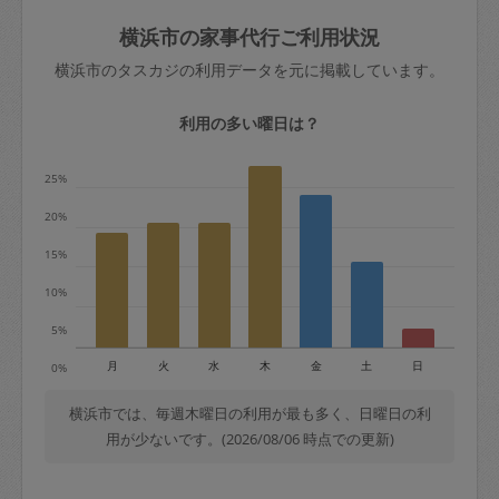
玉、など
きた場合は損害保険の対象外となるので
依頼者不在による当日キャンセル＝依頼
横浜市の家事代行ご利用状況
ご注意ください。
金額の100%＋交通費全額
横浜市のタスカジの利用データを元に掲載しています。
あわせてこちらも参照ください
：
初めて
利用します。注意しなくてはいけない点
※例：依頼日時／土曜日午前9時開始の場
利用の多い曜日は？
はありますか？
合、水曜日午前9時以降はキャンセル料が
発生
25%
水曜日9時〜金曜日9時まで＝依頼料金の
20%
50%
15%
金曜日9時～土曜日8時まで＝依頼金額の
100%
10%
土曜日8時〜実施時間＝依頼金額の100%
5%
＋交通費全額
月
火
水
木
金
土
日
0%
依頼者不在による当日キャンセル＝依頼
金額の100%＋交通費全額
横浜市では、毎週木曜日の利用が最も多く、日曜日の利
用が少ないです。(2026/08/06 時点での更新)
2. 定期契約キャンセル（定期契約のみ）