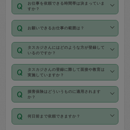
す。
丈夫です。
お仕事を依頼できる時間帯は決まっていま
料金のご請求と合わせてお支払いとなり
定期の最低利用回数は設けていない代わ
デビットカード・プリペイドカード（Vプ
すか？
ます。交通費の金額は「依頼の詳細」に
りに、一定数を超えたキャンセルは有償
リカ、au WALLETなど）
は支払にはご利
時間帯は3種類あります。いずれも１回あ
自動計算で表示されます。
でキャンセルすることが出来ます。
用いただけませんのでご注意ください。
お願いできるお仕事の範囲は？
たり３時間です。
銀行振込や現金払いも対応していませ
（例：毎週定期の場合は３回以上のキャ
ん。
掃除、整理収納、洗濯、買い物、料理、
・ＡＭ ９時～１２時
ンセルが有償（1200円、隔週定期の場合
なお、タスカジさんの交通費も、依頼料
タスカジさんにはどのような方が登録して
作り置きです。タスカジさんによってで
・ＰＭ １３時～１６時
いるのですか？
は２回以上のキャンセルが有償（1200
金のご請求と合わせてお支払いとなりま
きる仕事の範囲が異なりますので、依頼
・夜 １８時～２１時
円））
す。交通費の金額は「依頼の詳細」に自
主婦として長年の家事経験をお持ちの
する前にタスカジさんのプロフィールで
動計算で表示されます。
タスカジさんの登録に際して面接や教育は
方、栄養士・調理師といった資格者で保
確認してください。
開始時間を２時間前後変更することが可
実施していますか？
育園や学校の給食やレストランで料理関
基本的に、高所での作業や危険作業、屋
能です。依頼送信後、個別にタスカジさ
応募の際に、各自事務局との面接と説明
係の専門職に従事されていた方、日本で
外での作業は対象外です。
んにメッセージを送り調整してくださ
損害保険はどういうものに適用されます
を行っています。その後、身分証明書の
すでにハウスキーパーや英語の先生とし
か？
い。ただし、２時間を越えての調整はで
写真提出をしていただいています。外国
てお仕事をしているフィリピン出身の
きません。
依頼者とタスカジさんとの間でタスカジ
人の場合は在留カードで労働許可状況を
方、海外からの留学生、家事が好きな会
万が一、依頼した時間帯と作業時間が１
何日前まで依頼できますか？
を通して成立した作業時間内での作業に
確認しています。タスカジさんトレーニ
社員など様々なバックグラウンドの方が
時間も被らない場合、損害保険の対象外
適用されます。作業範囲は、掃除、洗
ング動画を使ったセルフトレーニングの
登録しています。
となりますので、ご注意ください。