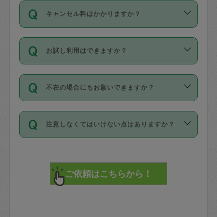
ご依頼は、現在を起点に3日後（72時間
濯、料理、作り置き、整理収納、買い物
のち、タスカジモニター宅にて３時間の
また外国人の方は英語しか話せない方、
キャンセル料はかかりますか？
以降）の日時から受付可能となっていま
です。作業中に物を壊したり、人にけが
現場トライアルを受け、合格したタスカ
日本語も話せる方など様々です。
す。
をさせたりした場合が対象で、補償金額
ジさんが活動されています。
キャンセル料には、以下の2種類がありま
ただし、72時間を切った直前の日程では
は対物1000万円、対人1億円が上限で
バックグラウンドや得意分野はプロフィ
お試し利用はできますか？
す。
タスカジさんへ「募集」をかけることが
す。
※テストセンターの講評は１件目のレビュ
ールに記載していますので、各自の得意
可能です。
ーとして記載されていますので依頼の際
分野を見極めて、目的に合わせてお仕事
「お試し利用」というメニューはありま
万が一損害が発生した場合は、その場の
に参考にしてください。
を依頼してください。
不在の場合にもお願いできますか？
せんが、「一回のみ」依頼を活用するこ
1. 直前キャンセル（定期、スポット契約
写真を撮り、
参考
：
【詳細】タスカジさんの登録に際
とによって、気に入ったタスカジさんを
共通）
タスカジサポートセンターまでご連絡く
して面接や教育は実施していますか？
不在の場合の作業はタスカジさんの同意
見つけることができます。
・タスカジさんのお仕事開始予定時間前
ださい。
注意しなくてはいけない点はありますか？
が必要です。数回の依頼ののち、タスカ
72時間を超える※と、以下のキャンセル
詳細FAQ：
損害賠償保険について教えて
ジさんと依頼者の間で十分な信頼関係が
まず、条件の合う気になるタスカジさ
料が発生します。
ください。
貴重品は紛失の際トラブルの元となるの
できたのち、タスカジさんに依頼してみ
ん、２・３人に「スポット」依頼をして
で、必ず鍵のかかるロッカーや金庫に入
てください。
みてください。
直前キャンセル料：
れて依頼者の責任の元管理するよう心掛
不在時に部屋に入るためにタスカジさん
その後、一番気に入ったタスカジさんに
72時間前〜24時間前＝依頼料金の50%
けてください。
に鍵を預ける必要がありますが、タスカ
「定期（毎週・隔週）」依頼をしてくだ
24時間前～1時間前＝依頼金額の100%
※パスポート、クレジットカード、銀行カ
ジさんが紛失した鍵によって二次的な損
さい。
1時間前〜実施時間＝依頼金額の100%＋
ード、5千円以上のアクセサリー、500円
害（たとえば、第三者の侵入など）が起
交通費全額