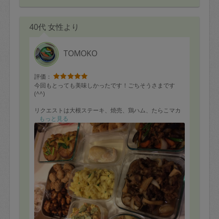
40代 女性より
TOMOKO
評価：
今回もとっても美味しかったです！ごちそうさまです
(^^)
リクエストは大根ステーキ、焼売、鶏ハム、たらこマカ
ロニサラダでした。
もっと見る