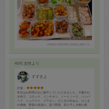
※依頼者の依頼当時の主観的な感想です。
40代 女性より
すずきよ
評価：
本日はお料理のみに集中していただきました。大量のひ
き肉で、コロッケ、メンチカツ、ミートソース、ハンバ
ーグ、シュウマイ、グラタン。ひじきの白あえ、ひじき
の煮物、野菜の浅漬け、茹で野菜、切り干し大根の煮
物、かぼちゃの甘煮、カレー大人用、子供用、鮭のちゃ
もっと見る