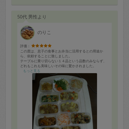
50代 男性より
のりこ
評価：
この度は、息子の食事とお弁当に活用するとの用途か
ら、依頼することに致しました。
テーブルに乗り切らない１４品という品数のみならず、
どれもこれも美味しいその味に驚かされました。
１４品の御品書きは以下の通りです。
もっと見る
・豚の角煮
・れんこんきんぴら
・ピーマン肉詰め
・鶏肉のクリーム煮
・れんこん肉詰め揚げ
・豚肉のトマト煮
・鮭の南蛮漬け
・大根のきんぴら
・肉じゃが
・水菜煮びたし
・大根と挽肉のコチュジャン煮