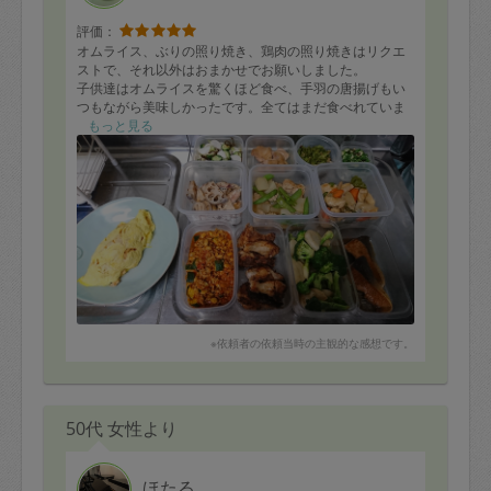
評価：
オムライス、ぶりの照り焼き、鶏肉の照り焼きはリクエ
ストで、それ以外はおまかせでお願いしました。
子供達はオムライスを驚くほど食べ、手羽の唐揚げもい
つもながら美味しかったです。全てはまだ食べれていま
せんが、鶏肉と大豆のトマト煮が気に入りました。いつ
もっと見る
もながら、バラエティーにとんだお料理で、どれも美味
しくて朝ごはん、お弁当、夕御飯とほとんど自分で料理
をしなくてすみ、助かっています。また、仕事帰りに献
立に悩んでいた時間を他のことに使えてとてもありがた
いです。いつもありがとうございます！
※依頼者の依頼当時の主観的な感想です。
50代 女性より
ほたる