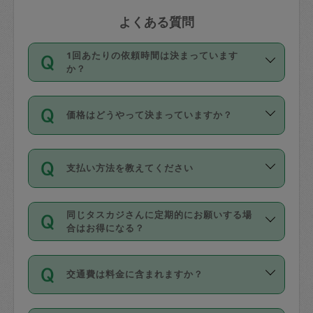
よくある質問
1回あたりの依頼時間は決まっています
か？
依頼1回につき3時間固定です。3時間を
価格はどうやって決まっていますか？
超えて依頼したい場合は、延長機能をご
利用ください。機能をご利用いただくに
11種類の価格帯の中からタスカジさん自
は、タスカジさんに事前に相談し、合意
支払い方法を教えてください
身が価格を選んで設定しています。
の上事前申請することが必要です。な
タスカジさんの価格設定には最初は制限
お、3時間を下回っても、値引き等はござ
お支払方法はクレジットカード（Visa／
があり、レビュー件数、レビューの平均
いません。
同じタスカジさんに定期的にお願いする場
Master／JCB／AMERICAN EXPRESS／
値、などで除々に設定可能な最高額が上
合はお得になる？
Diners Club）のみとなります。
がっていく仕組みになっています。
依頼には「スポット」と「定期（毎週｜
カード情報のご登録は、依頼リクエスト
交通費は料金に含まれますか？
隔週）」があり、「定期」の依頼は「ス
を行う際にご入力ください。プロフィー
ポット」よりお得な料金でご利用できま
ル登録時にはご入力いただかなくても大
交通費は依頼料金とは別途発生し、依頼