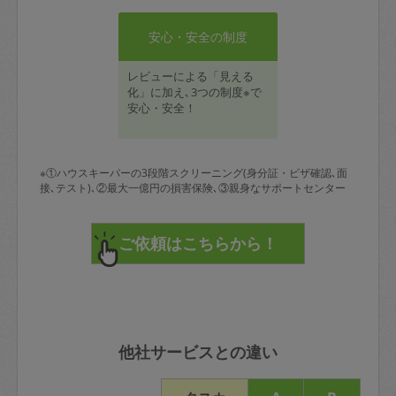
安心・安全の制度
レビューによる「見える
化」に加え､3つの制度※で
安心・安全！
※①ハウスキーパーの3段階スクリーニング(身分証・ビザ確認､面
接､テスト)､②最大一億円の損害保険､③親身なサポートセンター
他社サービスとの違い