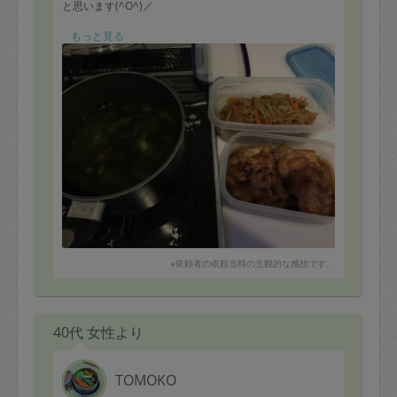
と思います(^O^)／
使用していたザルが壊れていたようでご連絡ありがとう
もっと見る
ございました。
□料理
メイン→鳥もも肉2枚
2歳も食べられるものでお任せでお願いします。
副菜1品→きんぴら
にんじん、ゴボウ全て1本使い切ってください。
※依頼者の依頼当時の主観的な感想です。
40代 女性より
TOMOKO