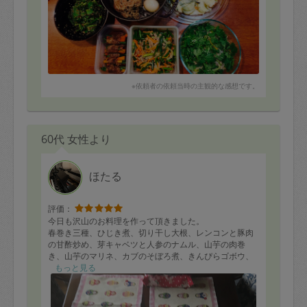
※依頼者の依頼当時の主観的な感想です。
60代 女性より
ほたる
評価：
今日も沢山のお料理を作って頂きました。
春巻き三種、ひじき煮、切り干し大根、レンコンと豚肉
の甘酢炒め、芽キャベツと人参のナムル、山芋の肉巻
き、山芋のマリネ、カブのそぼろ煮、きんぴらゴボウ、
山芋と鶏肉の中華炒め、こんにゃくの田楽、鶏ハム、イ
もっと見る
ンゲンの生姜和えなど、１６品作って頂きました。ほた
るさんは、一つの素材から、瞬時にレシピを考え、また
味に変化をつけて作っ下さるので、素晴らしいと思いま