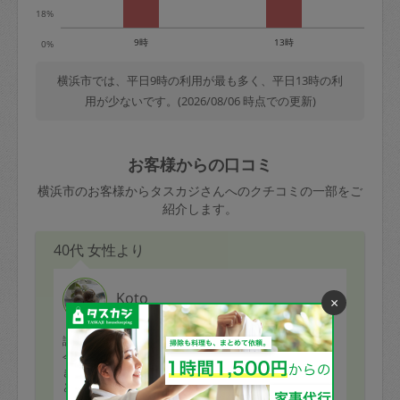
18%
9時
13時
0%
横浜市では、平日9時の利用が最も多く、平日13時の利
用が少ないです。(2026/08/06 時点での更新)
お客様からの口コミ
横浜市のお客様からタスカジさんへのクチコミの一部をご
紹介します。
40代 女性より
Koto
×
評価：
今日も春野菜たっぷりのお料理をたくさん作っていただ
きました。
どれもシンプルなのに二味くらい違います。