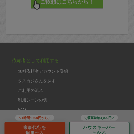
依頼者として利用する
無料依頼者アカウント登録
タスカジさんを探す
ご利用の流れ
利用シーンの例
FAQ
＼1時間1,500円から／
＼最高時給3,000円／
家事代行を
ハウスキーパー
法人として利用する
利用する
になる