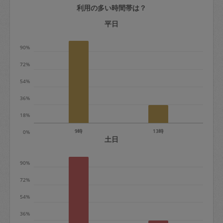
利用の多い時間帯は？
定期契約をキャンセルする場合、毎週定
期は月2回まで隔週定期は月1回までキャ
平日
ンセル料は発生しません。それ以上はキ
90%
ャンセル料が発生します。
72%
定期契約キャンセル料：
54%
・1回につき1,200円※
36%
・詳細ルールは、
こちら
を参照くださ
い。
18%
9時
13時
0%
※キャンセル料金の設定について：
土日
定期依頼1回（3時間）の金額とスポット
90%
1回（3時間）依頼した場合の金額の差額
相当で料金設定されています。
72%
54%
36%