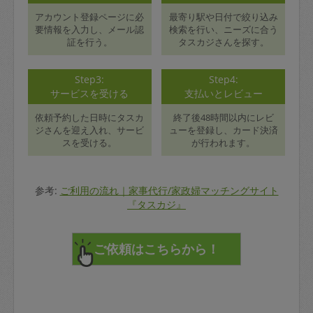
アカウント登録ページに必
最寄り駅や日付で絞り込み
要情報を入力し、メール認
検索を行い、ニーズに合う
証を行う。
タスカジさんを探す。
Step3:
Step4:
サービスを受ける
支払いとレビュー
依頼予約した日時にタスカ
終了後48時間以内にレビ
ジさんを迎え入れ、サービ
ューを登録し、カード決済
スを受ける。
が行われます。
参考:
ご利用の流れ｜家事代行/家政婦マッチングサイト
『タスカジ』