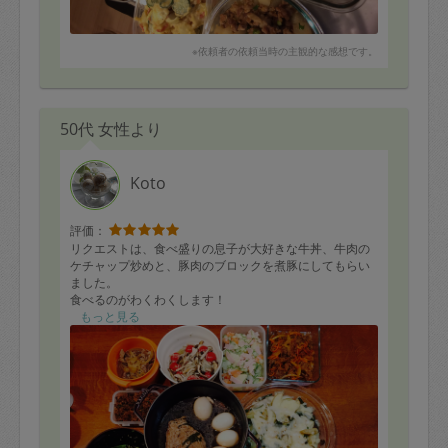
※依頼者の依頼当時の主観的な感想です。
50代 女性より
Koto
評価：
リクエストは、食べ盛りの息子が大好きな牛丼、牛肉の
ケチャップ炒めと、豚肉のブロックを煮豚にしてもらい
ました。
食べるのがわくわくします！
あとは、夫と私の好物のパクチーサラダ、便利なそぼ
もっと見る
ろ、お弁当に入れる肉巻きやポテトサラダなど、4月から
の新生活を楽にしてくれるメニューばかりで助かりまし
た。
夕食に食べた新ジャガのチーズ焼きは、普段チーズをあ
まり食べない娘がパクパク食べてくれました。
さすがです‼︎
またよろしくお願いします。