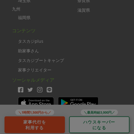
埼玉県
奈良県
九州
滋賀県
福岡県
コンテンツ
タスカジplus
助家事さん
タスカジブートキャンプ
家事クリエイター
ソーシャルメディア
＼1時間1,500円から／
＼最高時給3,000円／
Copyright TASKAJI Inc.
家事代行を
ハウスキーパー
利用する
になる