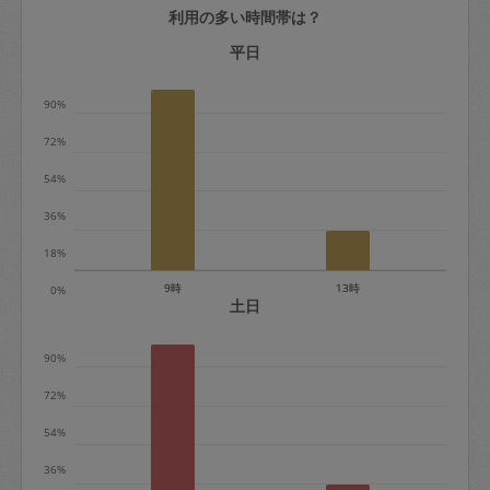
利用の多い時間帯は？
定期契約をキャンセルする場合、毎週定
期は月2回まで隔週定期は月1回までキャ
平日
ンセル料は発生しません。それ以上はキ
90%
ャンセル料が発生します。
72%
定期契約キャンセル料：
54%
・1回につき1,200円※
36%
・詳細ルールは、
こちら
を参照くださ
い。
18%
9時
13時
0%
※キャンセル料金の設定について：
土日
定期依頼1回（3時間）の金額とスポット
90%
1回（3時間）依頼した場合の金額の差額
相当で料金設定されています。
72%
54%
36%