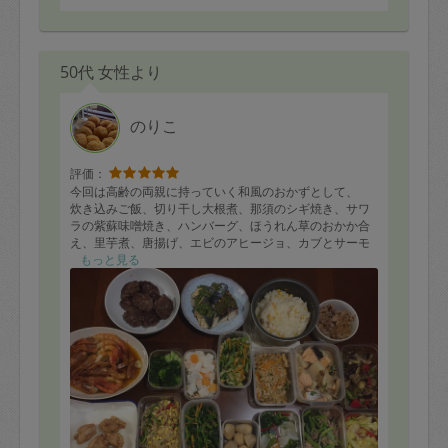
50代 女性より
のりこ
評価：
今回は高齢の両親に持っていく和風のおかずとして、
炊き込みご飯、切り干し大根煮、那須のシギ焼き、サワ
ラの紫蘇味噌焼き、ハンバーグ、ほうれん草のおかか合
え、里芋煮、唐揚げ、エビのアヒージョ、カブとサーモ
ンの煮物などを作っていただきました。
もっと見る
どれも体に良い優しいお味で、両親も喜んでくれそうで
す。また、宜しくお願い致します。