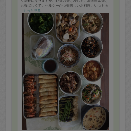
く幸せになりますが、野菜の揚げ浸しも、海老頭素揚げ
も香ばしくて。ヘルシーかつ美味しいお料理、いつもあ
りがとうございます。
もっと見る