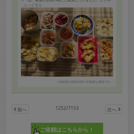
スは酸っぱ過ぎないのでとても食べやすく、もっと大量
もっと見る
に作っていただけば良かったと後悔するほど美味しかっ
たです。赤い大根のおろしでいただくカラリと揚がった
から揚げもまたプロの味で、次回もまたリクエストした
いです。
冷凍できるものは２つに分けて、プラス少量のお弁当用
の計３つに分けて凍らせました。これでしばらく安心で
す。この作業をしながらのつまみ食いが、毎回とても楽
しいのです(o^^o)
今回もごちそうさまでした！次回も楽しみにしていま
す。
※依頼者の依頼当時の主観的な感想です。
1252/7153
前へ
次へ