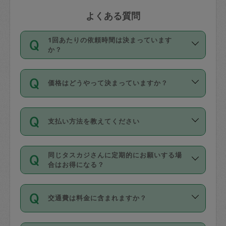
よくある質問
1回あたりの依頼時間は決まっています
か？
依頼1回につき3時間固定です。3時間を
価格はどうやって決まっていますか？
超えて依頼したい場合は、延長機能をご
利用ください。機能をご利用いただくに
11種類の価格帯の中からタスカジさん自
は、タスカジさんに事前に相談し、合意
支払い方法を教えてください
身が価格を選んで設定しています。
の上事前申請することが必要です。な
タスカジさんの価格設定には最初は制限
お、3時間を下回っても、値引き等はござ
お支払方法はクレジットカード（Visa／
があり、レビュー件数、レビューの平均
いません。
同じタスカジさんに定期的にお願いする場
Master／JCB／AMERICAN EXPRESS／
値、などで除々に設定可能な最高額が上
合はお得になる？
Diners Club）のみとなります。
がっていく仕組みになっています。
依頼には「スポット」と「定期（毎週｜
カード情報のご登録は、依頼リクエスト
交通費は料金に含まれますか？
隔週）」があり、「定期」の依頼は「ス
を行う際にご入力ください。プロフィー
ポット」よりお得な料金でご利用できま
ル登録時にはご入力いただかなくても大
交通費は依頼料金とは別途発生し、依頼