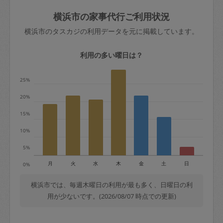
玉、など
きた場合は損害保険の対象外となるので
依頼者不在による当日キャンセル＝依頼
横浜市の家事代行ご利用状況
ご注意ください。
金額の100%＋交通費全額
横浜市のタスカジの利用データを元に掲載しています。
あわせてこちらも参照ください
：
初めて
利用します。注意しなくてはいけない点
※例：依頼日時／土曜日午前9時開始の場
利用の多い曜日は？
はありますか？
合、水曜日午前9時以降はキャンセル料が
発生
25%
水曜日9時〜金曜日9時まで＝依頼料金の
20%
50%
15%
金曜日9時～土曜日8時まで＝依頼金額の
100%
10%
土曜日8時〜実施時間＝依頼金額の100%
5%
＋交通費全額
月
火
水
木
金
土
日
0%
依頼者不在による当日キャンセル＝依頼
金額の100%＋交通費全額
横浜市では、毎週木曜日の利用が最も多く、日曜日の利
用が少ないです。(2026/08/07 時点での更新)
2. 定期契約キャンセル（定期契約のみ）