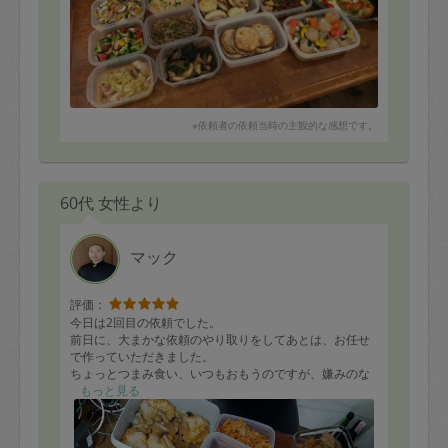
※依頼者の依頼当時の主観的な感想です。
60代 女性より
マック
評価：
今日は2回目の依頼でした。
前日に、大まかな依頼のやり取りをしてあとは、お任せ
で作っていただきました。
ちょっとつまみ食い、いつもおもうのですが、嫌みのな
い優しい味付けで美味しいです。16品作って頂きまし
もっと見る
た。