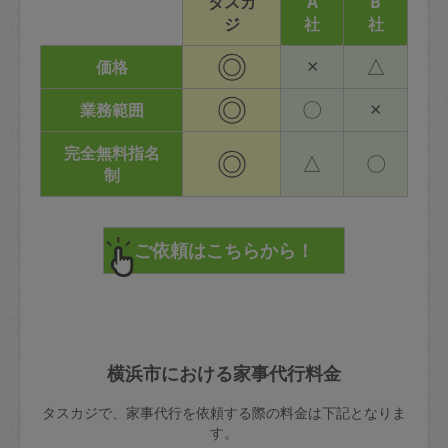
タスカ
A
B
ジ
社
社
◎
×
△
価格
◎
〇
×
業務範囲
完全無料指名
◎
△
〇
制
横浜市における家事代行料金
タスカジで、家事代行を依頼する際の料金は下記となりま
す。