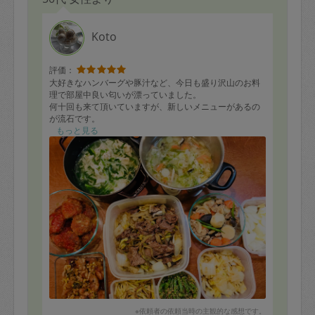
Koto
評価：
大好きなハンバーグや豚汁など、今日も盛り沢山のお料
理で部屋中良い匂いが漂っていました。
何十回も来て頂いていますが、新しいメニューがあるの
が流石です。
もっと見る
そのなかに、大根の皮と椎茸の軸を細切りできんぴらに
した物があり、食材を無駄にしないkotoさんの姿勢に感
動しました。
味もとても美味しくて、すぐに無くなりました。
いつも本当にありがとうございます！
※依頼者の依頼当時の主観的な感想です。