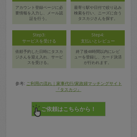
アカウント登録ページに必
最寄り駅や日付で絞り込み
要情報を入力し、メール認
検索を行い、ニーズに合う
証を行う。
タスカジさんを探す。
Step3:
Step4:
サービスを受ける
支払いとレビュー
依頼予約した日時にタスカ
終了後48時間以内にレビ
ジさんを迎え入れ、サービ
ューを登録し、カード決済
スを受ける。
が行われます。
参考:
ご利用の流れ｜家事代行/家政婦マッチングサイト
『タスカジ』