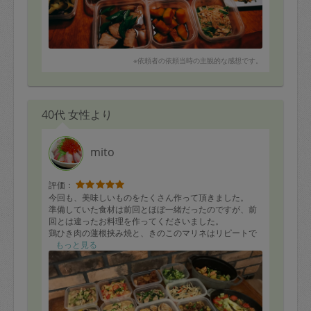
※依頼者の依頼当時の主観的な感想です。
40代 女性より
mito
評価：
今回も、美味しいものをたくさん作って頂きました。
準備していた食材は前回とほぼ一緒だったのですが、前
回とは違ったお料理を作ってくださいました。
鶏ひき肉の蓮根挟み焼と、きのこのマリネはリピートで
す。
もっと見る
次回もよろしくお願いします！