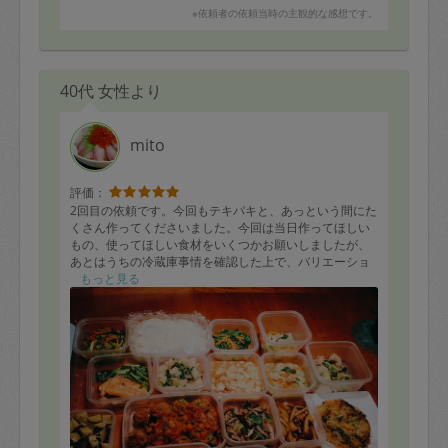
※依頼者の依頼当時の主観的な感想です。
40代 女性より
mito
評価：
2回目の依頼です。今回もテキパキと、あっという間にた
くさん作ってくださいました。今回は当日作ってほしい
もの、使ってほしい食材をいくつかお願いしましたが、
あとはうちの冷蔵庫事情を確認した上で、バリエーショ
ンに富んだお料理を作ってくださいました。どのお料理
もっと見る
も美味しく優しい味付けで、特に2歳になる子どもが喜ん
でたくさん食べてくれるので、本当にいつも助かってい
ます。また次回もよろしくお願いいたします。