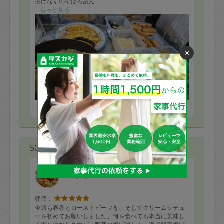
揚げなすのそぼろあん
えのきと牛肉煮
もっと見る
コールスロー
浅漬け
ミルフィーユカツレツ
ポトフ
×
きのこのガーリック炒め
を作って頂きました。コールスローはツナコーンと人参
入りで、キャベツが苦手な子供が気に入って、たくさん
食べていました。ポトフもキャベツがローストされて美
味しく頂きました。主人は揚げなすとそぼろあんがお気
に入りでした。いつも美味しいお料理をありがとうござ
※依頼者の依頼当時の主観的な感想です。
います。
50代 女性より
のりこ
評価：
今週も春巻とローストビーフを、そしてクリームシチュ
ーを初めてお願いしました。何を食べても本当に美味し