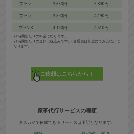
プランI
3,650円
3,890円
プランJ
3,890円
4,190円
プランK
4,190円
4,510円
※1時間あたりの料金になります。
※1時間あたりの金額は税込みですが､交通費は別途にてお支払いに
なります｡
家事代行サービスの種類
タスカジで依頼できるサービスは下記となります。
掃除
料理作り置き