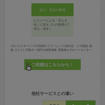
安心・安全の制度
レビューによる「見える
化」に加え､3つの制度※で
安心・安全！
※①ハウスキーパーの3段階スクリーニング(身分証・ビザ確認､面
接､テスト)､②最大一億円の損害保険､③親身なサポートセンター
他社サービスとの違い