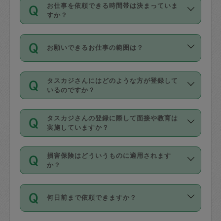
す。
丈夫です。
お仕事を依頼できる時間帯は決まっていま
料金のご請求と合わせてお支払いとなり
定期の最低利用回数は設けていない代わ
デビットカード・プリペイドカード（Vプ
すか？
ます。交通費の金額は「依頼の詳細」に
りに、一定数を超えたキャンセルは有償
リカ、au WALLETなど）
は支払にはご利
時間帯は3種類あります。いずれも１回あ
自動計算で表示されます。
でキャンセルすることが出来ます。
用いただけませんのでご注意ください。
お願いできるお仕事の範囲は？
たり３時間です。
銀行振込や現金払いも対応していませ
（例：毎週定期の場合は３回以上のキャ
ん。
掃除、整理収納、洗濯、買い物、料理、
・ＡＭ ９時～１２時
ンセルが有償（1200円、隔週定期の場合
なお、タスカジさんの交通費も、依頼料
タスカジさんにはどのような方が登録して
作り置きです。タスカジさんによってで
・ＰＭ １３時～１６時
いるのですか？
は２回以上のキャンセルが有償（1200
金のご請求と合わせてお支払いとなりま
きる仕事の範囲が異なりますので、依頼
・夜 １８時～２１時
円））
す。交通費の金額は「依頼の詳細」に自
主婦として長年の家事経験をお持ちの
する前にタスカジさんのプロフィールで
動計算で表示されます。
タスカジさんの登録に際して面接や教育は
方、栄養士・調理師といった資格者で保
確認してください。
開始時間を２時間前後変更することが可
実施していますか？
育園や学校の給食やレストランで料理関
基本的に、高所での作業や危険作業、屋
能です。依頼送信後、個別にタスカジさ
応募の際に、各自事務局との面接と説明
係の専門職に従事されていた方、日本で
外での作業は対象外です。
んにメッセージを送り調整してくださ
損害保険はどういうものに適用されます
を行っています。その後、身分証明書の
すでにハウスキーパーや英語の先生とし
か？
い。ただし、２時間を越えての調整はで
写真提出をしていただいています。外国
てお仕事をしているフィリピン出身の
きません。
依頼者とタスカジさんとの間でタスカジ
人の場合は在留カードで労働許可状況を
方、海外からの留学生、家事が好きな会
万が一、依頼した時間帯と作業時間が１
何日前まで依頼できますか？
を通して成立した作業時間内での作業に
確認しています。タスカジさんトレーニ
社員など様々なバックグラウンドの方が
時間も被らない場合、損害保険の対象外
適用されます。作業範囲は、掃除、洗
ング動画を使ったセルフトレーニングの
登録しています。
となりますので、ご注意ください。